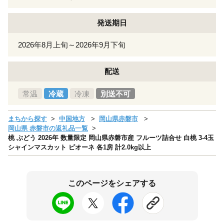
発送期日
2026年8月上旬～2026年9月下旬
配送
常温
冷蔵
冷凍
別送不可
まちから探す
中国地方
岡山県赤磐市
岡山県 赤磐市の返礼品一覧
桃 ぶどう 2026年 数量限定 岡山県赤磐市産 フルーツ詰合せ 白桃 3-4玉
シャインマスカット ピオーネ 各1房 計2.0kg以上
このページをシェアする