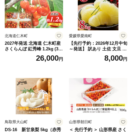
スカット おすすめ シャイン
マスカット 贈答 ギフト 産地
笛吹市 シャインマスカット
笛吹 葡萄 国産 ぶどう 人気
国産 1.2kg 先行｜
北海道仁木町
愛媛県愛南町
2027年発送 北海道 仁木町産
【先行予約：2026年12月中旬
さくらんぼ 紅秀峰 1.2kg (300
～発送】 訳あり 土佐 文旦 8k
g×4パック) Lサイズ以上 旬
g (Mサイズ以上サイズミック
26,000
8,000
円
円
桜桃 産地直送 サクランボ チ
ス) 8000円 わけあり ぶんた
ェリー フルーツ 果物 果物類
ん みかん mikan 蜜柑 ミカン
仁木町 仁木 [松山商店]
土佐文旦 家庭用 産地直送 国
産 農家直送 期間限定 特産品
サイズミックス くらもとフ
ァーム 愛南町 愛媛県
鳥取県大山町
山形県朝日町
DS-16 新甘泉梨 5kg（赤秀
＜ 先行予約 ＞ 山形県産 さく