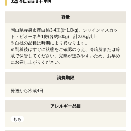
容量
岡山県赤磐市産白桃3-4玉(計1.0kg)、シャインマスカッ
ト・ピオーネ各1房(各約500g) 計2.0kg以上
※白桃の品種は時期により異なります。
※到着後はすぐに状態をご確認のうえ、冷暗所または冷
蔵で保管してください。完熟が進みやすいため、お早め
にお召し上がりください。
消費期限
発送から冷蔵4日
アレルギー
品目
もも