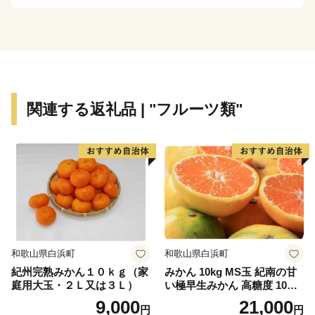
ちにしてみませんか。
いただいたご寄附は、ふるさとの発展のために大切に使
わせていただきます。
関連する返礼品 | "フルーツ類"
和歌山県白浜町
和歌山県白浜町
紀州完熟みかん１０ｋｇ（家
みかん 10kg MS玉 紀南の甘
庭用大玉・２Ｌ又は３Ｌ）
い極早生みかん 高糖度 10月
以降発送 マルチ被覆栽培
9,000
21,000
円
円