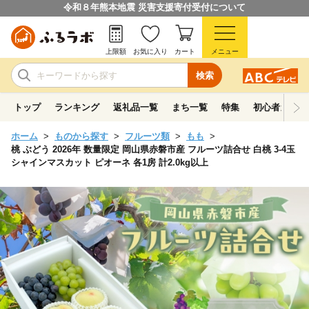
令和８年熊本地震 災害支援寄付受付について
上限額
お気に入り
カート
メニュー
検索
トップ
ランキング
返礼品一覧
まち一覧
特集
初心者ガイド
ホーム
ものから探す
フルーツ類
もも
桃 ぶどう 2026年 数量限定 岡山県赤磐市産 フルーツ詰合せ 白桃 3-4玉
シャインマスカット ピオーネ 各1房 計2.0kg以上