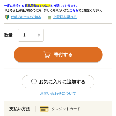
一度に決済する
返礼品数は３つ以内
を推奨しております。
🔰ふるさと納税が初めての方、詳しく知りたい方は
こちら
でご確認ください。
仕組みについて知る
上限額を調べる
数量
寄付する
お気に入りに追加する
お問い合わせについて
支払い方法
クレジットカード