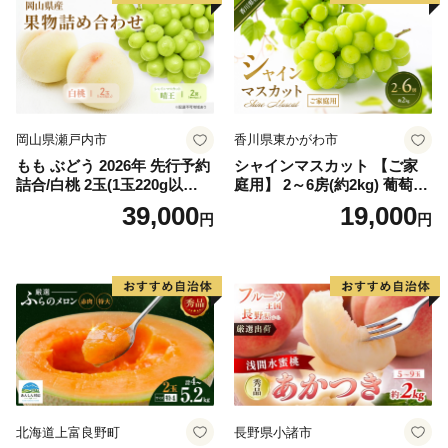
岡山県瀬戸内市
香川県東かがわ市
もも ぶどう 2026年 先行予約
シャインマスカット 【ご家
詰合/白桃 2玉(1玉220g以
庭用】 2～6房(約2kg) 葡萄 ぶ
上)・シャインマスカット 晴
どう ブドウ フルーツ 果物 く
39,000
19,000
円
円
王 2房(1房480g以上) 化粧箱
だもの 果実 旬の果物 旬のフ
入り 岡山県産 国産 フルーツ
ルーツ 香川 香川県 東かがわ
果物 ギフト
市
北海道上富良野町
長野県小諸市