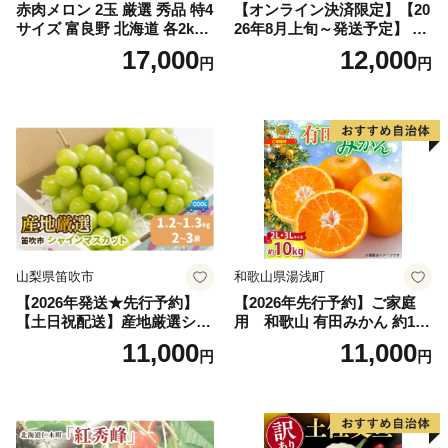
赤肉メロン 2玉 厳選 秀品 特4
【オンライン決済限定】【20
サイズ 富良野 北海道 各2kg
26年8月上旬～発送予定】 先
～2.6kg 2玉 セット ファーム
行予約 「浅間水蜜桃プレミ
17,000
12,000
円
円
富良野 メロン めろん 果物 く
アム」 もも あかつき 秀品 約
だもの フルーツ デザート 旬
2kg 5～9玉 贈答品 ふるさと
の果物 旬のフルーツ
納税 果物 桃 フルーツ モモ
果肉 長野県産 小諸市
山梨県笛吹市
和歌山県湯浅町
【2026年発送★先行予約】
【2026年先行予約】ご家庭
【土日祝配送】産地厳選シャ
用 和歌山 有田みかん 約10k
インマスカット1.2kg～1.3kg
g (2L、3Lサイズ)【湯浅町】
11,000
11,000
円
円
（2房～3房）※沖縄・離島配
_ZJ6079
送不可※ 106-003-sku02-26y
｜シャインマスカット 発送
笛吹市 山梨県 フルーツ 果物
ぶどう 葡萄 大粒 シャインマ