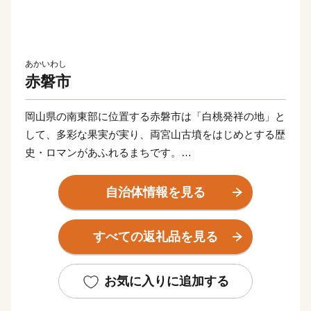
あかいわし
赤磐市
岡山県の南東部に位置する赤磐市は「白桃発祥の地」と
して、多彩な果実が実り、両宮山古墳をはじめとする歴
史・ロマンがあふれるまちです。
このすばらしい“ふるさと”を“未来”へつなぎ、すべての
自治体情報を見る
人が健康で笑顔にあふれ、いきいきと暮らせるまちを創
りたい。こんな夢を実現するために、市民と行政が一体
すべての返礼品を見る
となったまちづくりを推進しています。
皆さんの心にいつまでも残るふるさと赤磐市"への思
お気に入りに追加する
い。その思いを 赤磐ふるさと応援寄附金によってかた