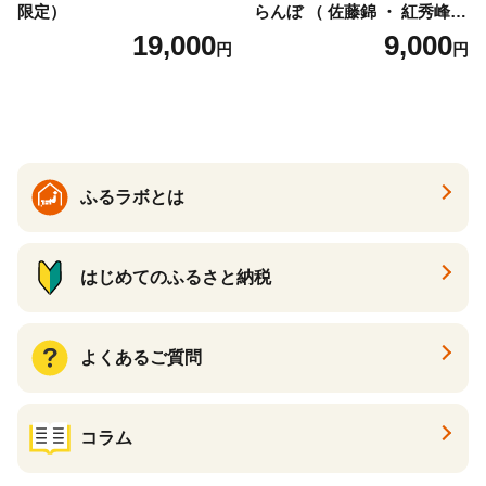
限定）
らんぼ （ 佐藤錦 ・ 紅秀峰
） ご家庭用 M以上 700g 【20
19,000
9,000
円
円
26年6月下旬から7月上旬発
送】 山形県 果物 フルーツ 初
夏 夏 送料無料
ふるラボとは
はじめてのふるさと納税
よくあるご質問
コラム