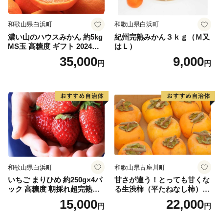
和歌山県白浜町
和歌山県白浜町
濃い山のハウスみかん 約5kg
紀州完熟みかん３ｋｇ（Ｍ又
MS玉 高糖度 ギフト 2024年7
はＬ）
月以降発送分
35,000
9,000
円
円
和歌山県白浜町
和歌山県古座川町
いちご まりひめ 約250g×4パ
甘さが違う！とっても甘くな
ック 高糖度 朝採れ超完熟ま
る生渋柿（平たねなし柿）吊
りひめ 1月以降発送分
るし柿用 T字枝or吊るしクリ
15,000
22,000
円
円
ップ付約4.5～5kg 約24～30
個＜2026年10月中旬～順次発