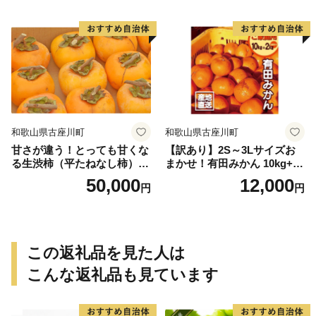
送＞-Ted【art016B】
和歌山県古座川町
和歌山県古座川町
甘さが違う！とっても甘くな
【訳あり】2S～3Lサイズお
る生渋柿（平たねなし柿）吊
まかせ！有田みかん 10kg+2k
るし柿用 T字枝or吊るしクリ
g保証分 11月から12月下旬ま
50,000
12,000
円
円
ップ付約14.5～15kg 約60～
でに順次発送致します。 / 訳
90個＜2026年10月中旬～11
ありみかん 有田みかん みか
月上旬ごろ順次発送＞Ted【a
ん ミカン 蜜柑 柑橘 温州みか
rt015B】
ん 和歌山 ご家庭用
この返礼品を見た人は
こんな返礼品も見ています