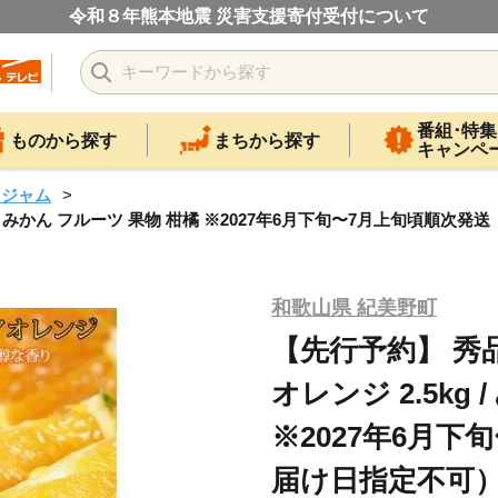
令和８年熊本地震 災害支援寄付受付について
番組･特集
ものから探す
まちから探す
キャンペ
・ジャム
g / みかん フルーツ 果物 柑橘 ※2027年6月下旬〜7月上旬頃順次
和歌山県 紀美野町
【先行予約】 秀
オレンジ 2.5kg
※2027年6月
届け日指定不可）