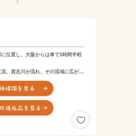
部に位置し、大阪からは車で1時間半程
。
支流、貴志川が流れ、その流域に広がる
、貴志川に沿って国道370号が延びて
なり、県立自然公園「生石高原」があり
ぶのどかな風景の中に、歴史ある社寺・
ットがあり、年間を通じて様々なイベン