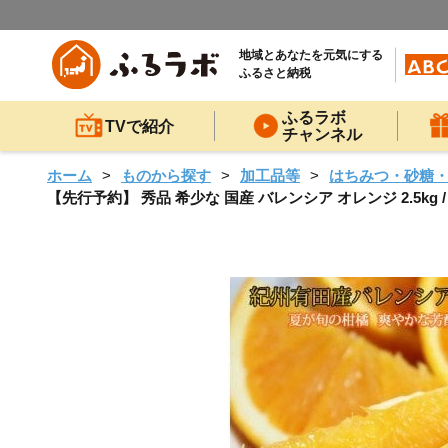
地域とあなたを元気にする
ふるさと納税
ふるラボ
TVで紹介
チャンネル
ホーム
ものから探す
加工品等
はちみつ・砂糖
【先行予約】 秀品 希少な 国産 バレンシア オレンジ 2.5k