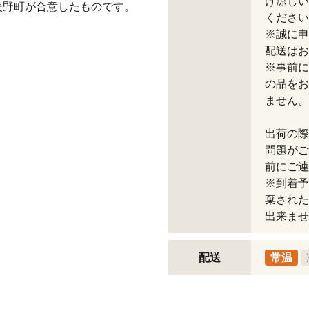
け涼しい
美野町が合意したものです。
ください
※誠に申
配送はお
※事前に
の品をお
ません。
出荷の際
問題がご
前にご連
※到着予
棄された
出来ませ
配送
常温