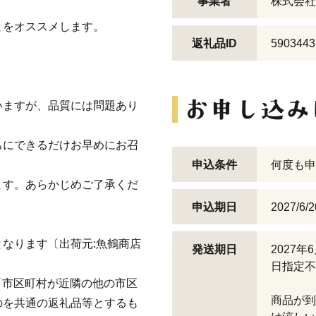
事業者
株式会社
とをオススメします。
返礼品ID
5903443
いますが、品質には問題あり
ちにできるだけお早めにお召
申込条件
何度も申
ます。あらかじめご了承くだ
申込期日
2027/
なります〔出荷元:魚鶴商店
発送期日
2027
日指定不
イ「市区町村が近隣の他の市区
商品が到
のを共通の返礼品等とするも