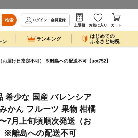
検索
ログイン・会員登録
上限額
お気に入り
カート
はじめての
ランキング
ーン
ふるさと納税
発送（お届け日指定不可） ※離島への配送不可【uot752】
品 希少な 国産 バレンシア
 / みかん フルーツ 果物 柑橘
下旬〜7月上旬頃順次発送（お
 ※離島への配送不可