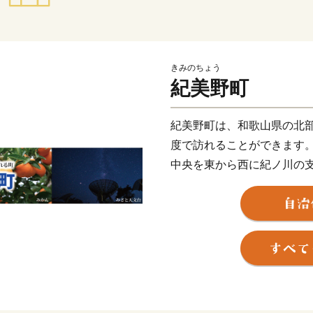
きみのちょう
紀美野町
紀美野町は、和歌山県の北
度で訪れることができます
中央を東から西に紀ノ川の
丘陵地と山地からなっており
います。
また、南には長峰山系が連
ます。
昔ながらの古民家がたち並
人気のお店・レジャースポ
トが行われています。