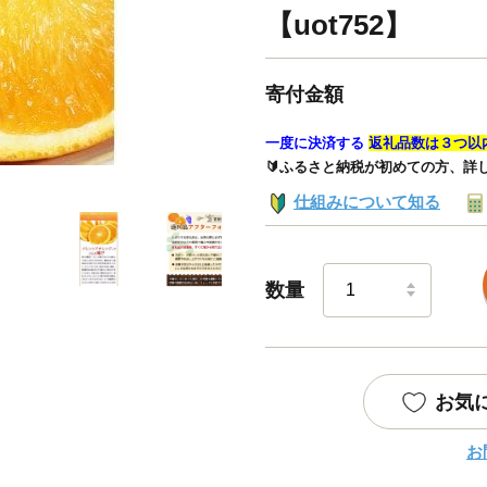
【uot752】
寄付金額
一度に決済する
返礼品数は３つ以
🔰ふるさと納税が初めての方、詳
仕組みについて知る
数量
お気
お