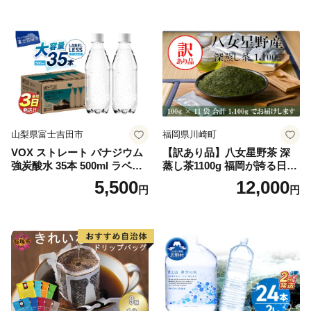
山梨県富士吉田市
福岡県川崎町
VOX ストレート バナジウム
【訳あり品】八女星野茶 深
強炭酸水 35本 500ml ラベル
蒸し茶1100g 福岡が誇る日本
レス【富士吉田市限定カート
茶_ 訳アリ 常温 お茶 茶袋 常
5,500
12,000
円
円
ン】
備品 おちゃ ocha 茶葉 緑茶
飲料 飲み物 八女 茶 日本茶
深むし茶 深蒸し 訳あり お茶
っぱ tea 八女茶 お手軽 簡単
小分け お土産 お取り寄せ グ
ルメ 福岡 九州 福岡県 国産
日本 ふかむし茶 ふかむし 家
庭用 自宅用 ちゃ りょくちゃ
ふかむしちゃ 急須 甘み 川崎
町 送料無料