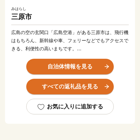
みはらし
三原市
広島の空の玄関口「広島空港」がある三原市は、飛行機
はもちろん、新幹線や車、フェリーなどでもアクセスで
きる、利便性の高いまちです。
瀬戸内随一と評される多島美をはじめとする海や山の自
然豊かな景色に加え、小早川隆景が築城した三原城跡や
自治体情報を見る
寺社仏閣などの多くの歴史的景観が残るほか、お祭りな
どのイベントも多く、四季折々に開催される４大祭りは
すべての返礼品を見る
毎年大いに盛り上がりを見せます。
食の楽しみも多くあり、温暖な気候で育った新鮮な野菜
や果物、瀬戸内で捕れる海の幸、ブランド鳥の「神明
お気に入りに追加する
鶏」や、江戸時代から続く酒蔵で醸造される日本酒、自
慢のスイーツなど、色々な三原の「おいしい！」を楽し
むことができます。
まずは、ふるさと納税で三原の魅力をお得にお試しくだ