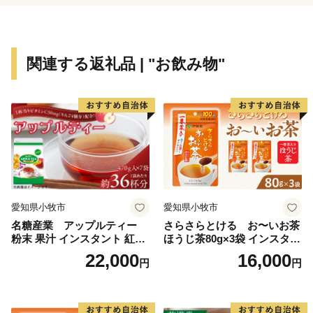
さい。
ふるさと納税を通じて、三原市を応援していただきます
よう、お願い申し上げます。
関連する返礼品 | "お飲み物"
愛知県小牧市
愛知県小牧市
名糖産業 アップルティー
さらさらとける お〜いお茶
粉末 果汁 インスタント 紅茶
ほうじ茶80g×3袋 インスタン
ティー ビタミンC 袋 ロング
トほうじ茶 粉末ほうじ茶 粉
22,000
16,000
円
円
セラー 粉末飲料 粉末茶 簡単
末茶 おーいお茶 粉末緑茶
手軽 ホット アイス