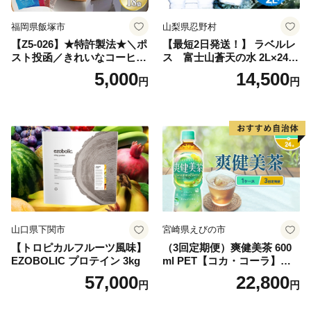
福岡県飯塚市
山梨県忍野村
【Z5-026】★特許製法★＼ポ
【最短2日発送！】 ラベルレ
スト投函／きれいなコーヒー
ス 富士山蒼天の水 2L×24本
ドリップバッグ9種セット(18
（4ケース）※離島不可 天然
5,000
14,500
円
円
袋)ゆうパケットでお届け！
水 ミネラルウォーター 水 ペ
ットボトル 2000ml バナジウ
ム天然水 飲料水 軟水 鉱水 国
産 シリカ ミネラル 美容 備蓄
防災 長期保存 富士山 山梨県
忍野村
山口県下関市
宮崎県えびの市
【トロピカルフルーツ風味】
（3回定期便）爽健美茶 600
EZOBOLIC プロテイン 3kg
ml PET【コカ・コーラ】ペ
ットボトル 1ケース(24本) 定
57,000
22,800
円
円
期便 3回(72本) セット お茶
カフェインゼロ ノンカフェ