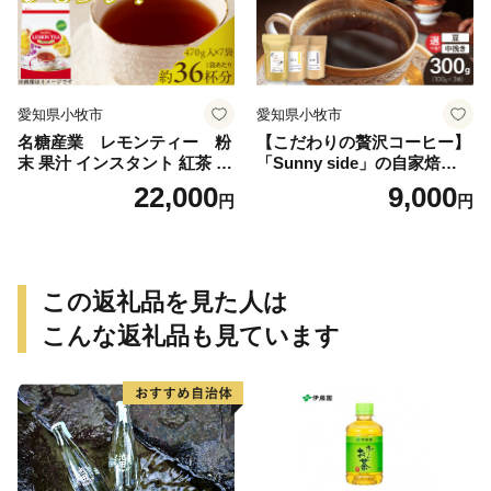
愛知県小牧市
愛知県小牧市
名糖産業 レモンティー 粉
【こだわりの贅沢コーヒー】
末 果汁 インスタント 紅茶 ビ
「Sunny side」の自家焙煎珈
タミンC 袋 ロングセラー 粉
琲ブレンド珈琲飲み比べセッ
22,000
9,000
円
円
末飲料 粉末茶 簡単 手軽 ホッ
ト（300g）
ト アイス
この返礼品を見た人は
こんな返礼品も見ています