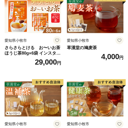
愛知県小牧市
愛知県小牧市
さらさらとける お〜いお茶
草漢堂の鳩麦茶
ほうじ茶80g×6袋 インスタン
4,000
円
トほうじ茶 粉末ほうじ茶 粉
29,000
円
末茶 おーいお茶 粉末緑茶
愛知県小牧市
愛知県小牧市