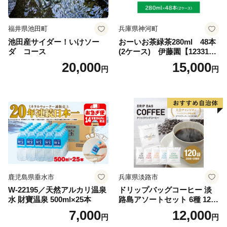
福井県池田町
兵庫県神河町
池田産サイダー！いけソー
おーいお茶緑茶280ml 48本
ダ コース
(2ケース) 伊藤園【123317
3】
20,000
15,000
円
円
鹿児島県垂水市
兵庫県淡路市
W-22195／天然アルカリ温泉
ドリップバッグコーヒー 淡
水 財寶温泉 500ml×25本
路島アソートセット 6種 120
袋 飲み比べ コーヒー
7,000
12,000
円
円