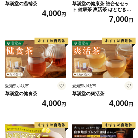
草漢堂の温補茶
草漢堂の健康茶 詰合せセッ
ト 健康茶 爽活茶 はとむぎ茶
4,000
円
温補茶 健食茶 和漢紅茶 お茶
7,000
円
愛知県小牧市
愛知県小牧市
草漢堂の健食茶
草漢堂の爽活茶
4,000
4,000
円
円