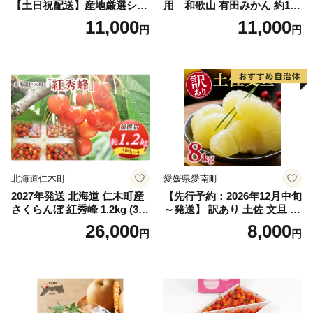
【土日祝配送】産地厳選シャ
用 和歌山 有田みかん 約10k
インマスカット1.2kg～1.3kg
g (2L、3Lサイズ)【湯浅町】
11,000
11,000
円
円
（2房～3房）※沖縄・離島配
_ZJ6079
送不可※ 106-003-sku02-26y
｜シャインマスカット 発送
笛吹市 山梨県 フルーツ 果物
ぶどう 葡萄 大粒 シャインマ
スカット おすすめ シャイン
マスカット 贈答 ギフト 産地
笛吹市 シャインマスカット
笛吹 葡萄 国産 ぶどう 人気
国産 1.2kg 先行｜
北海道仁木町
愛媛県愛南町
2027年発送 北海道 仁木町産
【先行予約：2026年12月中旬
さくらんぼ 紅秀峰 1.2kg (300
～発送】 訳あり 土佐 文旦 8k
g×4パック) Lサイズ以上 旬
g (Mサイズ以上サイズミック
26,000
8,000
円
円
桜桃 産地直送 サクランボ チ
ス) 8000円 わけあり ぶんた
ェリー フルーツ 果物 果物類
ん みかん mikan 蜜柑 ミカン
仁木町 仁木 [松山商店]
土佐文旦 家庭用 産地直送 国
産 農家直送 期間限定 特産品
サイズミックス くらもとフ
ァーム 愛南町 愛媛県