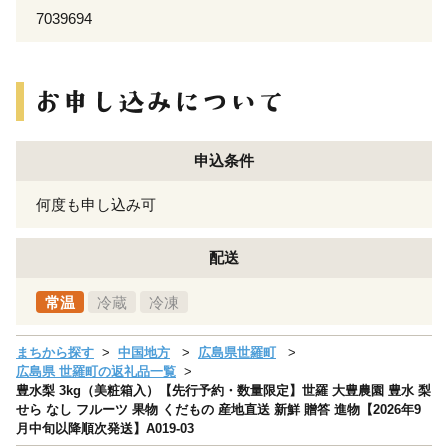
7039694
申込条件
何度も申し込み可
配送
常温
冷蔵
冷凍
まちから探す
中国地方
広島県世羅町
広島県 世羅町の返礼品一覧
豊水梨 3kg（美粧箱入）【先行予約・数量限定】世羅 大豊農園 豊水 梨
せら なし フルーツ 果物 くだもの 産地直送 新鮮 贈答 進物【2026年9
月中旬以降順次発送】A019-03