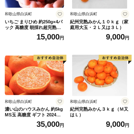
◆お問い合わせ
和歌山県白浜町
和歌山県白浜町
世羅町ふるさと寄附金サポートセンター
いちご まりひめ 約250g×4パ
紀州完熟みかん１０ｋｇ（家
電話：0848-88-9303（平日 10:00～17:00）
ック 高糖度 朝採れ超完熟ま
庭用大玉・２Ｌ又は３Ｌ）
メール：support.sera-furusato@g.mcat.co.jp
りひめ 1月以降発送分
15,000
9,000
円
円
※世羅町では「ふるさと納税」に関する業務を株式会社
MCATに委託しています。
和歌山県白浜町
和歌山県白浜町
濃い山のハウスみかん 約5kg
紀州完熟みかん３ｋｇ（Ｍ又
MS玉 高糖度 ギフト 2024年7
はＬ）
月以降発送分
35,000
9,000
円
円