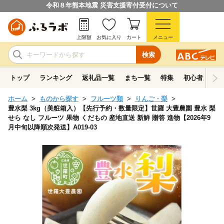
令和８年熊本地震 災害支援寄付受付について
上限額
お気に入り
カート
メニュー
検索
トップ
ランキング
返礼品一覧
まち一覧
特集
初心者ガイド
ホーム
ものから探す
フルーツ類
りんご・梨
豊水梨 3kg（美粧箱入）【先行予約・数量限定】世羅 大豊農園 豊水 梨
せら なし フルーツ 果物 くだもの 産地直送 新鮮 贈答 進物【2026年9
月中旬以降順次発送】A019-03