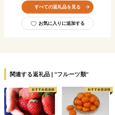
甘い甘い果物の収穫体験ができる果樹農園などもあり、
すべての返礼品を見る
食や体験の魅力満載の街です。
◆お礼品について
お気に入りに追加する
7,000円以上寄附をしていただいた町外の方には、お礼
として世羅町の特産品を進呈しています。
【ご注意】
・お礼品の送付は、世羅町外にお住まいの方に限らせて
いただきます。
・寄附につきましては、年度内の回数制限は現在設けて
おりません。
関連する返礼品 | "フルーツ類"
・お礼品のお届け日時指定はお受けしておりません。
・お礼品の写真はイメージです。
◆受領証明書・ワンストップ特例申請書について
各種書類をご希望の方につきましては、お礼品とは別送
にて14日以内に郵送いたします。