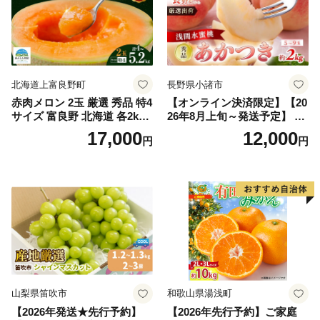
北海道上富良野町
長野県小諸市
赤肉メロン 2玉 厳選 秀品 特4
【オンライン決済限定】【20
サイズ 富良野 北海道 各2kg
26年8月上旬～発送予定】 先
～2.6kg 2玉 セット ファーム
行予約 「浅間水蜜桃プレミ
17,000
12,000
円
円
富良野 メロン めろん 果物 く
アム」 もも あかつき 秀品 約
だもの フルーツ デザート 旬
2kg 5～9玉 贈答品 ふるさと
の果物 旬のフルーツ
納税 果物 桃 フルーツ モモ
果肉 長野県産 小諸市
山梨県笛吹市
和歌山県湯浅町
【2026年発送★先行予約】
【2026年先行予約】ご家庭