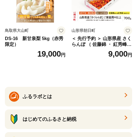
鳥取県大山町
山形県朝日町
DS-16 新甘泉梨 5kg（赤秀
＜ 先行予約 ＞ 山形県産 さく
限定）
らんぼ （ 佐藤錦 ・ 紅秀峰
） ご家庭用 M以上 700g 【20
19,000
9,000
円
円
26年6月下旬から7月上旬発
送】 山形県 果物 フルーツ 初
夏 夏 送料無料
ふるラボとは
はじめてのふるさと納税