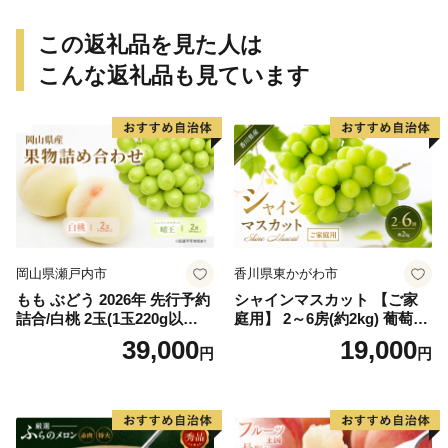
ん 和歌山 ご家庭用
ん 和歌山 ご家庭用
この返礼品を見た人は
こんな返礼品も見ています
岡山県瀬戸内市
香川県東かがわ市
もも ぶどう 2026年 先行予約
シャインマスカット 【ご家
詰合/白桃 2玉(1玉220g以
庭用】 2～6房(約2kg) 葡萄 ぶ
上)・シャインマスカット 晴
どう ブドウ フルーツ 果物 く
39,000
19,000
円
円
王 2房(1房480g以上) 化粧箱
だもの 果実 旬の果物 旬のフ
入り 岡山県産 国産 フルーツ
ルーツ 香川 香川県 東かがわ
果物 ギフト
市