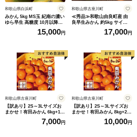
和歌山県白浜町
和歌山県古座川町
みかん 5kg MS玉 紀南の濃い
≪秀品≫和歌山由良町産 由
ゆら早生 高糖度 10月以降発
良早生みかん 約5kg サイズお
送 マルチ被覆栽培
まかせ【sml106C】
15,000
17,000
円
円
和歌山県古座川町
和歌山県古座川町
【訳あり】2S～3Lサイズお
【訳あり】2S～3Lサイズお
まかせ！有田みかん 6kg+1kg
まかせ！有田みかん 8kg+2kg
保証分 11月から12月下旬ま
保証分 11月から12月下旬ま
7,000
10,000
円
円
でに順次発送致します。 / 訳
でに順次発送致します。 / 訳
ありみかん 有田みかん みか
ありみかん 有田みかん みか
ん ミカン 蜜柑 柑橘 温州みか
ん ミカン 蜜柑 柑橘 温州みか