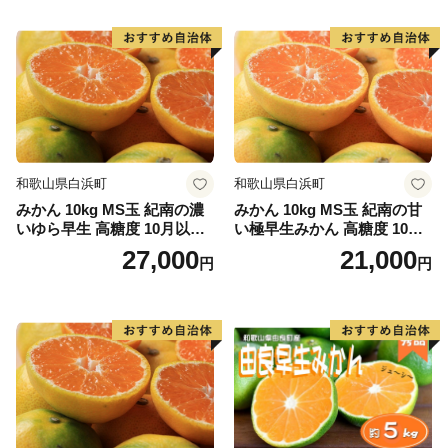
和歌山県白浜町
和歌山県白浜町
みかん 10kg MS玉 紀南の濃
みかん 10kg MS玉 紀南の甘
いゆら早生 高糖度 10月以降
い極早生みかん 高糖度 10月
発送 マルチ被覆栽培
以降発送 マルチ被覆栽培
27,000
21,000
円
円