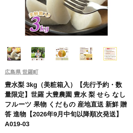
広島県 世羅町
豊水梨 3kg（美粧箱入）【先行予約・数
量限定】世羅 大豊農園 豊水 梨 せら なし
フルーツ 果物 くだもの 産地直送 新鮮 贈
答 進物【2026年9月中旬以降順次発送】
A019-03