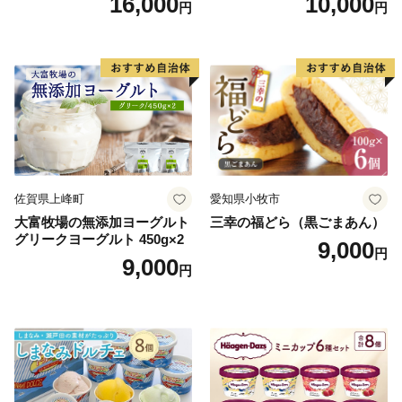
16,000
10,000
円
円
22424274] 芋ケンピ セット
ご褒美】スイーツ 栗 モンブ
小袋 個包装 小分け
ラン くりきんとん デザート
ご褒美 お取り寄せ くり お菓
子 菓子 F4N-2298
佐賀県上峰町
愛知県小牧市
大富牧場の無添加ヨーグルト
三幸の福どら（黒ごまあん）
グリークヨーグルト 450g×2
9,000
円
9,000
円