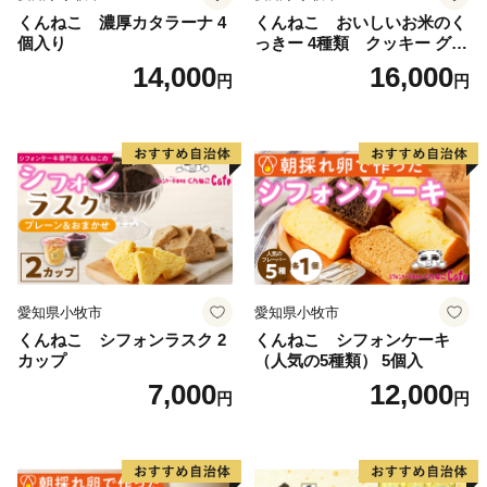
くんねこ 濃厚カタラーナ 4
くんねこ おいしいお米のく
個入り
っきー 4種類 クッキー グル
テンフリー
14,000
16,000
円
円
愛知県小牧市
愛知県小牧市
くんねこ シフォンラスク 2
くんねこ シフォンケーキ
カップ
（人気の5種類） 5個入
7,000
12,000
円
円