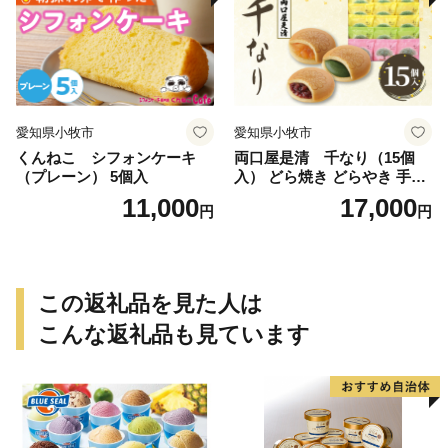
愛知県小牧市
愛知県小牧市
くんねこ シフォンケーキ
両口屋是清 千なり（15個
（プレーン） 5個入
入） どら焼き どらやき 手土
産 お土産 土産 丹波大納言小
11,000
17,000
円
円
豆 抹茶 林檎 りんご 慶事 お
祝い 法事 法要 詰め合わせ お
取り寄せ 瓢箪 豊臣秀吉 焼印
個包装 贈り物 老舗 お茶菓子
この返礼品を見た人は
こんな返礼品も見ています