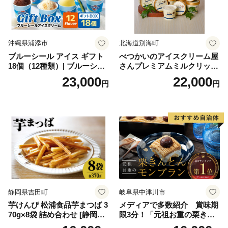
沖縄県浦添市
北海道別海町
ブルーシール アイス ギフト
べつかいのアイスクリーム屋
18個（12種類）| ブルーシー
さんプレミアムミルクリッチ
ルアイス ブルーシールアイ
12個（AP-01）（ 北海道アイ
23,000
22,000
円
円
スクリーム 着日指定可能 送
ス 北海道産アイス アイス ア
料無料 ジェラート 沖縄県 バ
イススイーツ アイスクリー
ースデー 贈り物 プレゼント
ム 北海道産アイスクリーム
誕生日 カップ 詰め合わせ バ
道産アイス 道産アイスクリ
ラエティ | バニラ チョコレー
ーム ギフト 詰合せ 詰め合わ
ト ストロベリー ピスタチオ
せ ふるさと納税 ）
バニラ＆クッキー ウベ 沖縄
紅イモ 塩ちんすこう 沖縄シ
ークヮーサー 沖縄黒糖 琉球
ロイヤルミルクティ 沖縄パ
イン
静岡県吉田町
岐阜県中津川市
芋けんぴ 松浦食品芋まつば 3
メディアで多数紹介 賞味期
70g×8袋 詰め合わせ [静岡伊
限3分！「元祖お重の栗きん
勢丹(松浦食品) 静岡県 吉田町
とんモンブラン」 【未来の