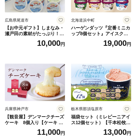
広島県尾道市
北海道浜中町
【お中元ギフト】しまなみ・
ハーゲンダッツ『定番ミニカ
瀬戸田の素材がたっぷり！ジ
ップ8個セット』アイスクリ
ェラート8個
ーム アイス スイーツ デザー
10,000
19,000
円
円
ト_H0016-104
兵庫県神戸市
栃木県那須塩原市
【観音屋】デンマークチーズ
福袋セット（ミレピーニアイ
ケーキ 8個入り【ケーキ チ
ス12個セット）【千本松牧
ーズケーキ 人気スイーツ お
場】 ns025-014-12 【デザー
11,000
13,000
円
円
すすめスイーツ 神戸スイー
ト 詰め合わせ ギフト】