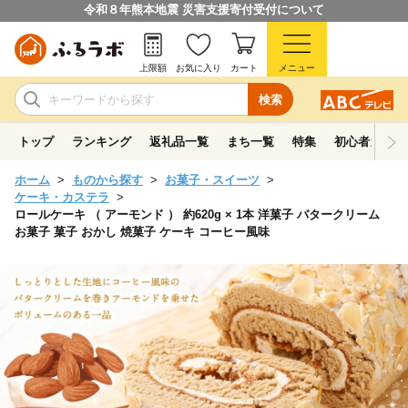
令和８年熊本地震 災害支援寄付受付について
上限額
お気に入り
カート
メニュー
検索
トップ
ランキング
返礼品一覧
まち一覧
特集
初心者ガイド
ホーム
ものから探す
お菓子・スイーツ
ケーキ・カステラ
ロールケーキ （ アーモンド ） 約620g × 1本 洋菓子 バタークリーム
お菓子 菓子 おかし 焼菓子 ケーキ コーヒー風味