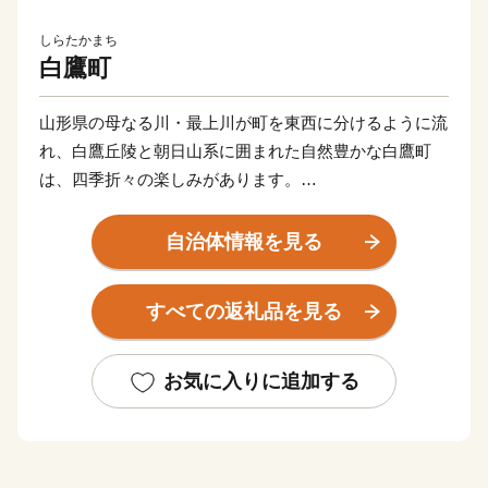
しらたかまち
白鷹町
山形県の母なる川・最上川が町を東西に分けるように流
れ、白鷹丘陵と朝日山系に囲まれた自然豊かな白鷹町
は、四季折々の楽しみがあります。
春はさくら。
自治体情報を見る
樹齢約1200年の薬師桜や子守堂桜をはじめとした古典
桜の名所です。
すべての返礼品を見る
満開が近づくころには桜まつりが開催され、たくさんの
観光客が訪れます。
お気に入りに追加する
夏は紅花。
白鷹町は日本一の紅花の生産量を誇ります。
「日本の紅(あか)をつくる町」をキャッチフレーズに掲