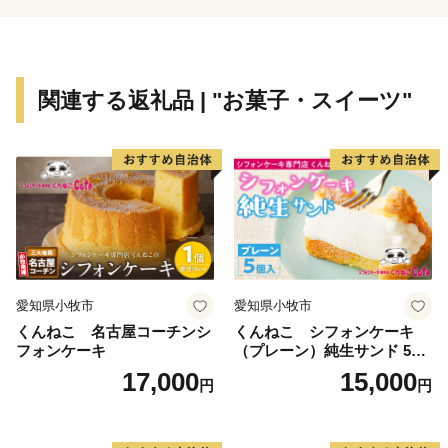
げ、紅花摘みや紅花染めの体験もできる紅花まつりが毎
年行われます。
秋はアユ。
関連する返礼品 | "お菓子・スイーツ"
白鷹のヤナ漁が本番を迎える初秋、日本一の規模を誇る
ヤナ場には多くの落ち鮎がかかります。
通常よりもひときわ大きく、身のしまりが格別な白鷹の
鮎。
塩焼きだけでなく、お刺身や唐揚げなど、獲れたてなら
ではの味覚も楽しめる、秋の風物詩です。
冬は蕎麦。
愛知県小牧市
愛知県小牧市
昔、白鷹町では集落ごとに一軒以上「蕎麦屋」という屋
くんねこ 名古屋コーチンシ
くんねこ シフォンケーキ
号を持つ家があったほど、蕎麦となじみが深い地域。
フォンケーキ
（プレーン）純生サンド 5個
そして、現在も隠れた蕎麦の名店がたくさんあり、県内
入
17,000
15,000
円
円
外から生粋の蕎麦好きが訪れます。