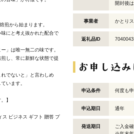
開封後は
事業者
かとりス
の焙煎から始まります。
い味にと考え抜かれた配合で
返礼品ID
7040043
ヒー」は唯一無二の味です。
焙煎し、常に新鮮な状態で提
これでないと」と言わしめ
しています。
申込条件
何度も申
す。】
申込期日
通年
ィス ビジネス ギフト 贈答 プ
発送期日
ご入金確
※年末年