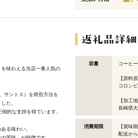
容量
コーヒー
」を味わえる当店一番人気の
【原料原
コロンビ
、サントス）を焙煎方法を
【加工地
ました。
長崎県大
圧倒的な支持を得ています。
消費期限
【賞味期
のある味わい。
配送から
金の苦味」が特徴です。