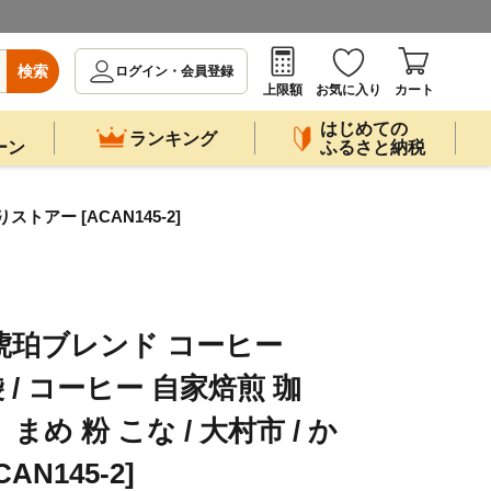
検索
ログイン・会員登録
上限額
お気に入り
カート
はじめての
ランキング
ーン
ふるさと納税
トアー [ACAN145-2]
琥珀ブレンド コーヒー
袋 / コーヒー 自家焙煎 珈
め 粉 こな / 大村市 / か
N145-2]