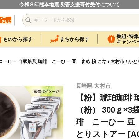
令和８年熊本地震 災害支援寄付受付について
番組･特集
ものから探す
まちから探す
キャンペ
ーヒー 自家焙煎 珈琲 こーひー 豆 まめ 粉 こな / 大村市 / かとりス
長崎県 大村市
【粉】琥珀珈琲 
（粉） 300ｇ×3
琲 こーひー 豆 ま
とりストアー [ACA