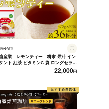
知県小牧市
糖産業 レモンティー 粉末 果汁 イン
タント 紅茶 ビタミンC 袋 ロングセラー
末飲料 粉末茶 簡単 手軽 ホット アイス
22,000
円