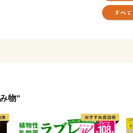
す。
飲み物"