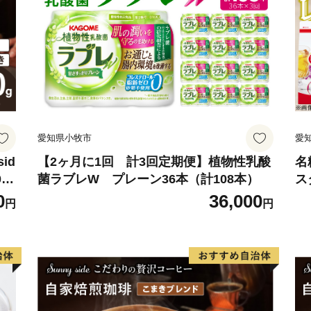
愛知県小牧市
愛
id
【2ヶ月に1回 計3回定期便】植物性乳酸
名
0
菌ラブレW プレーン36本（計108本）
ス
粉
0
36,000
円
円