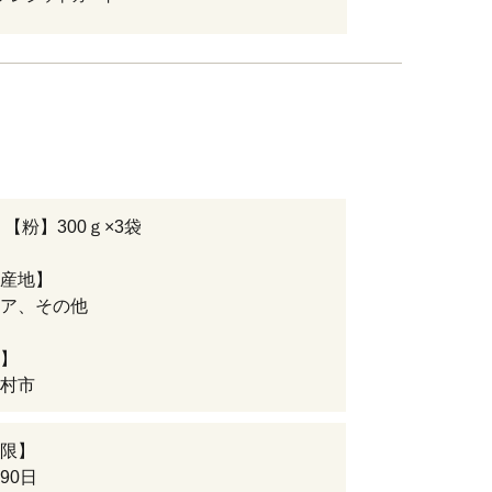
 【粉】300ｇ×3袋
産地】
ア、その他
】
村市
限】
90日