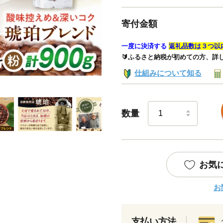
寄付金額
一度に決済する
返礼品数は３つ以
🔰ふるさと納税が初めての方、詳
仕組みについて知る
数量
お気
お
支払い方法