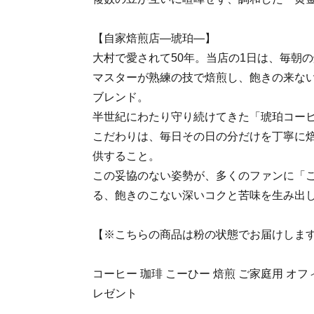
【自家焙煎店―琥珀―】
大村で愛されて50年。当店の1日は、毎朝
マスターが熟練の技で焙煎し、飽きの来な
ブレンド。
半世紀にわたり守り続けてきた「琥珀コー
こだわりは、毎日その日の分だけを丁寧に
供すること。
この妥協のない姿勢が、多くのファンに「
る、飽きのこない深いコクと苦味を生み出
【※こちらの商品は粉の状態でお届けしま
コーヒー 珈琲 こーひー 焙煎 ご家庭用 オフ
レゼント