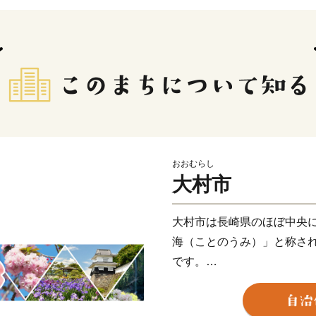
おおむらし
大村市
大村市は長崎県のほぼ中央
海（ことのうみ）」と称さ
です。
「花と歴史と技術のまち」
村」を掲げ一丸となってよ