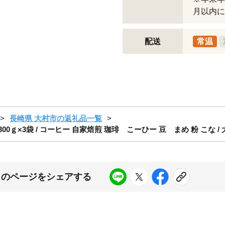
月以内に
配送
常温
長崎県 大村市の返礼品一覧
×3袋 / コーヒー 自家焙煎 珈琲 こーひー 豆 まめ 粉 こな / 大村市
このページをシェアする