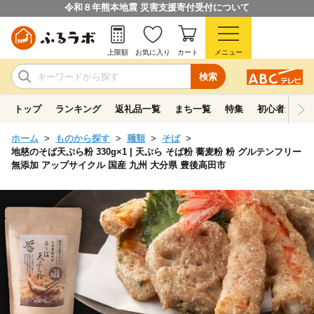
令和８年熊本地震 災害支援寄付受付について
上限額
お気に入り
カート
メニュー
検索
トップ
ランキング
返礼品一覧
まち一覧
特集
初心者ガイド
ホーム
ものから探す
麺類
そば
地慈のそば天ぷら粉 330g×1 | 天ぷら そば粉 蕎麦粉 粉 グルテンフリー
無添加 アップサイクル 国産 九州 大分県 豊後高田市