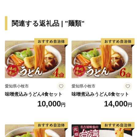
地域の活力は『人』です。
豊後高田市では、子育てする皆さんの経済的負担の軽減
を図るため、0歳から高校生まで、子育てに対する負担
関連する返礼品 | "麺類"
をすべて無料にする思い切った子育て支援を行っていま
す。
医療費・給食費・保育料・授業料・市営塾・祝い金
家庭の負担を軽減し、安心して子育てできるまちをめざ
しています。
子育て支援は、未来への投資です。
愛知県小牧市
愛知県小牧市
豊後高田市の未来をあきらめない証です。
味噌煮込みうどん4食セット
味噌煮込みうどん6食セット
10,000
14,000
円
円
ふるさと納税は『想いを託す制度』。
皆さまの寄付が、子どもたちの明日を支えます。