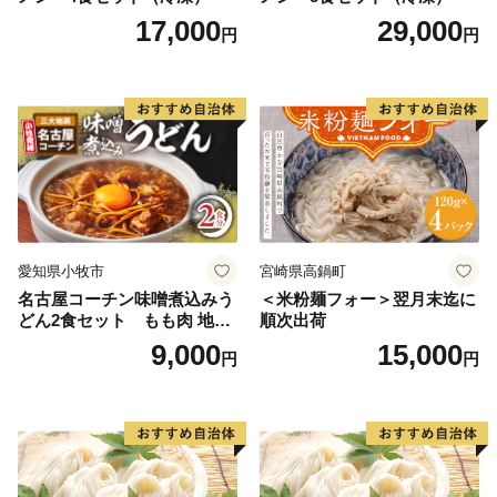
17,000
29,000
円
円
愛知県小牧市
宮崎県高鍋町
名古屋コーチン味噌煮込みう
＜米粉麺フォー＞翌月末迄に
どん2食セット もも肉 地鶏
順次出荷
味噌うどん
9,000
15,000
円
円