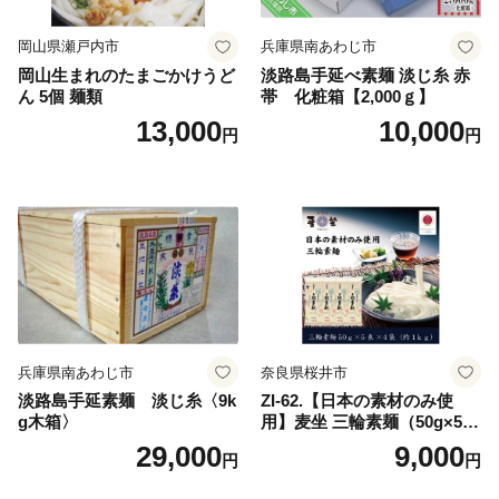
岡山県瀬戸内市
兵庫県南あわじ市
岡山生まれのたまごかけうど
淡路島手延べ素麺 淡じ糸 赤
ん 5個 麺類
帯 化粧箱【2,000ｇ】
13,000
10,000
円
円
兵庫県南あわじ市
奈良県桜井市
淡路島手延素麺 淡じ糸〈9k
ZI-62.【日本の素材のみ使
g木箱〉
用】麦坐 三輪素麺（50g×5束
×4袋）
29,000
9,000
円
円