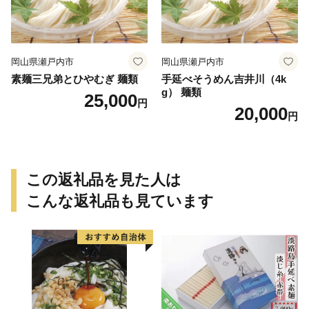
岡山県瀬戸内市
岡山県瀬戸内市
素麺三兄弟とひやむぎ 麺類
手延べそうめん吉井川（4k
g） 麺類
25,000
円
20,000
円
この返礼品を見た人は
こんな返礼品も見ています