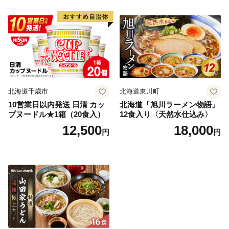
北海道千歳市
北海道東川町
10営業日以内発送 日清 カッ
北海道「旭川ラーメン物語」
プヌードル★1箱（20食入）
12食入り〈天然水仕込み〉
12,500
18,000
円
円