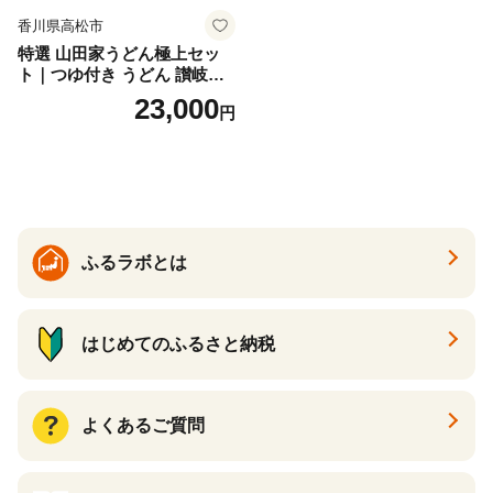
香川県高松市
特選 山田家うどん極上セッ
ト｜つゆ付き うどん 讃岐う
どん さぬきうどん 生麵 うど
23,000
円
んセット カレーうどん 生う
どん 食べ比べ 麺 麺類 ギフト
香川 香川県 高松
ふるラボとは
はじめてのふるさと納税
よくあるご質問