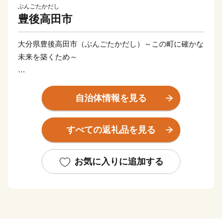
ぶんごたかだし
豊後高田市
大分県豊後高田市（ぶんごたかだし）～この町に確かな
未来を築くため～
私たちのまちの人口は約2万2千人。
高齢化率は38％にのぼり、少子高齢化が進んでいます。
自治体情報を見る
将来推計では、2070年には人口が約1万2千人まで減少
するといわれています。
すべての返礼品を見る
このまちが、いつかなくなってしまうかもしれない
お気に入りに追加する
だからこそ、わたしたちは「未来への一手」を打つ決断
をしました。
人口減少を止めるには少子化を食い止めなければなりま
せん。