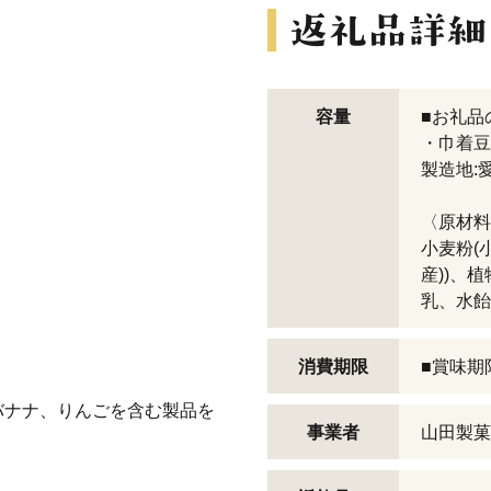
容量
■お礼品
・巾着豆乳
製造地:
〈原材料
小麦粉(
産))、
乳、水飴
消費期限
■賞味期
バナナ、りんごを含む製品を
事業者
山田製菓