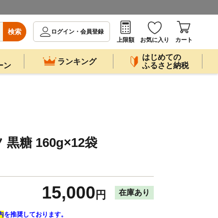
検索
ログイン・会員登録
上限額
お気に入り
カート
はじめての
ランキング
ーン
ふるさと納税
糖 160g×12袋
15,000
在庫あり
円
内
を推奨しております。