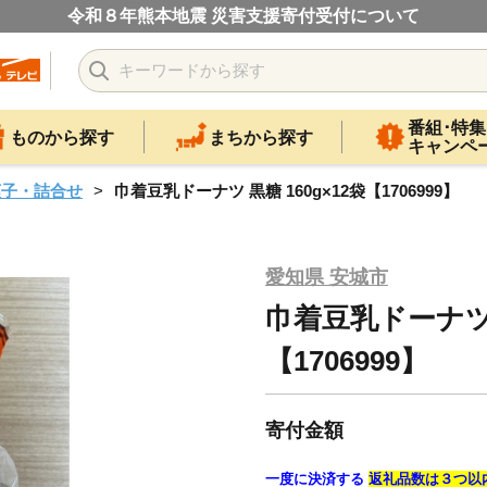
令和８年熊本地震 災害支援寄付受付について
番組･特集
ものから探す
まちから探す
キャンペ
菓子・詰合せ
巾着豆乳ドーナツ 黒糖 160g×12袋【1706999】
愛知県 安城市
巾着豆乳ドーナツ 黒
【1706999】
寄付金額
一度に決済する
返礼品数は３つ以