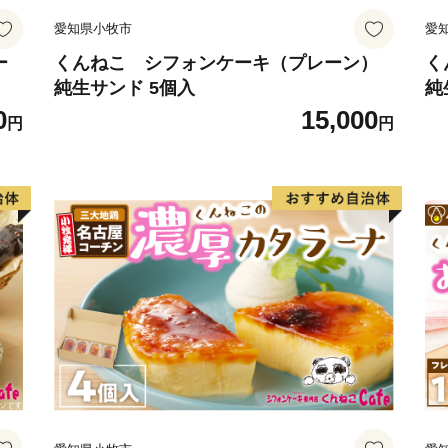
愛知県小牧市
愛
ー
くんねこ シフォンケーキ（プレーン）
く
純生サンド 5個入
純
0
15,000
円
円