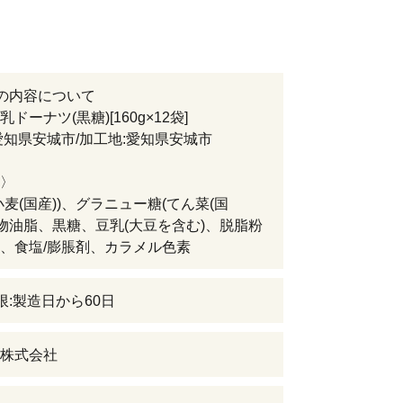
の内容について
ドーナツ(黒糖)[160g×12袋]
愛知県安城市/加工地:愛知県安城市
〉
小麦(国産))、グラニュー糖(てん菜(国
植物油脂、黒糖、豆乳(大豆を含む)、脱脂粉
、食塩/膨脹剤、カラメル色素
限:製造日から60日
株式会社