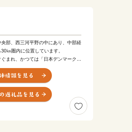
央部、西三河平野の中にあり、中部経
30㎞圏内に位置しています。
ぐまれ、かつては「日本デンマーク」
るほど農業先進都市として発展してきま
培し、なかでもイチジクは全国有数の産
地理的にも恵まれ、自動車関連企業をは
住宅団地の建設による都市の形成によ
ランスが取れたまちとなっています。
、令和6年度より第9次総合計画をス
をつくる しあわせ共創都市 安城」の
しています。そして、安心して子どもを