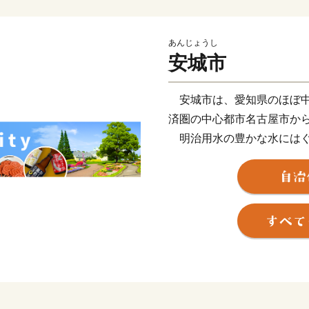
あんじょうし
安城市
安城市は、愛知県のほぼ中
済圏の中心都市名古屋市から
明治用水の豊かな水にはぐ
と呼ばれ、全国に名を広め
した。稲作、果樹などを栽
地となっています。また、
じめとする大企業の進出、
り、今では都市と田園のバ
このようななか安城市では
タートし「ともに育み、未来
実現に向けて各事業を推進