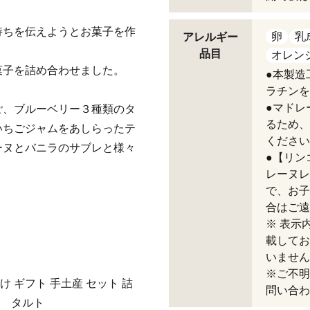
持ちを伝えようとお菓子を作
卵
乳
アレルギー
品目
オレン
子を詰め合わせました。
●本製造
ラチンを
●マドレ
ご、ブルーベリー３種類のタ
るため、
いちごジャムをあしらったテ
ください
ーヌとバニラのサブレと様々
●【リン
レーヌレ
で、お子
合はご遠
※ 表示
載してお
いません
※ご不明
 ギフト 手土産 セット 詰
問い合わ
ー タルト