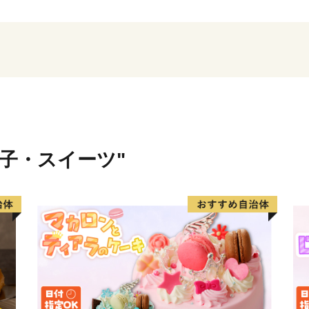
四季折々のイベントも盛んに
つまる「野崎まいり」、夏
り」、秋には32台の地車が
冬には美しいイルミネーシ
市スマイルミネーション」
市ブランドメッセージ「子
を掲げ、福祉・教育・環境
はこれからも人々の笑顔と
菓子・スイーツ"