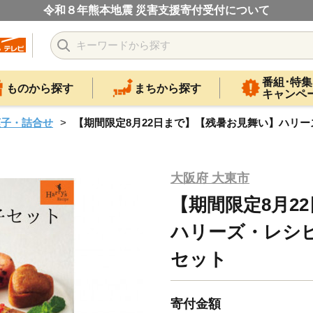
令和８年熊本地震 災害支援寄付受付について
番組･特集
ものから探す
まちから探す
キャンペ
菓子・詰合せ
【期間限定8月22日まで】【残暑お見舞い】ハリー
大阪府 大東市
【期間限定8月2
ハリーズ・レシピ
セット
寄付金額