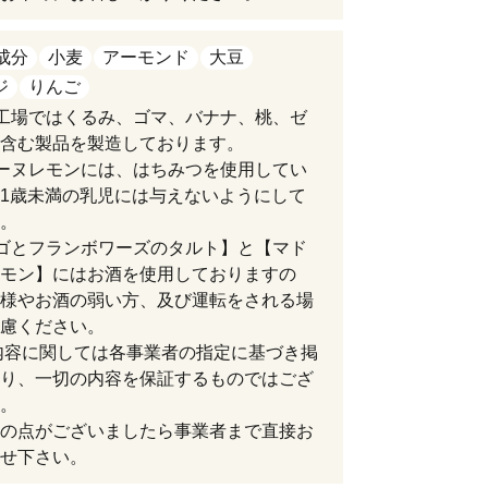
成分
小麦
アーモンド
大豆
ジ
りんご
工場ではくるみ、ゴマ、バナナ、桃、ゼ
含む製品を製造しております。
ーヌレモンには、はちみつを使用してい
1歳未満の乳児には与えないようにして
。
ゴとフランボワーズのタルト】と【マド
モン】にはお酒を使用しておりますの
様やお酒の弱い方、及び運転をされる場
慮ください。
内容に関しては各事業者の指定に基づき掲
り、一切の内容を保証するものではござ
。
の点がございましたら事業者まで直接お
せ下さい。