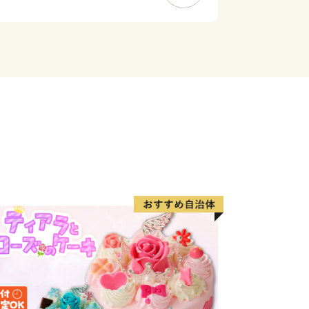
行われ、春には毎年10万人以上があ
には市民参加型イベント「大東市民まつ
市内を曳行する「だんじりまつり」、
ョンとステージイベントで賑わう「大東
など様々な催しが開催されています。
育てするなら、大都市よりも大東市。」
の充実した近郊住宅都市として、大東市
共に歩み続けていきます。