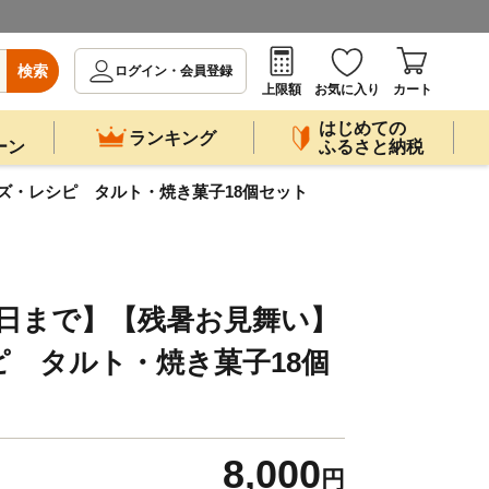
検索
ログイン・会員登録
上限額
お気に入り
カート
はじめての
ランキング
ーン
ふるさと納税
ズ・レシピ タルト・焼き菓子18個セット
2日まで】【残暑お見舞い】
 タルト・焼き菓子18個
8,000
円