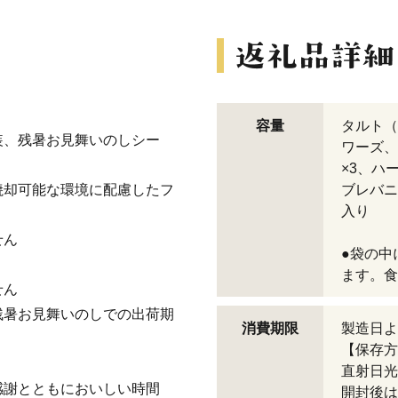
容量
タルト（
装、残暑お見舞いのしシー
ワーズ、
×3、ハ
焼却可能な環境に配慮したフ
ブレバニ
入り
せん
●袋の中
ます。食
せん
残暑お見舞いのしでの出荷期
消費期限
製造日よ
【保存方
直射日光
感謝とともにおいしい時間
開封後は