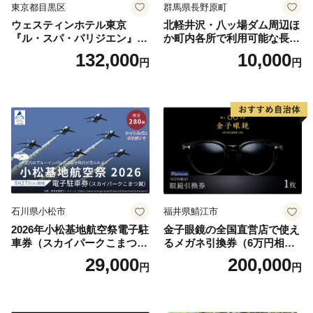
東京都目黒区
群馬県長野原町
ウェスティンホテル東京
北軽井沢・八ッ場ダム周辺ほ
『ル・スパ・パリジエン』選
か町内各所で利用可能な長野
べるボディセラピー90分/1名
原町ふるさと感謝券（3,000
132,000
10,000
円
円
円分）【トラベル 観光 旅行
お土産 群馬県 長野原町 北軽
井沢】
石川県小松市
福井県鯖江市
2026年小松基地航空祭電子駐
金子眼鏡の全国直営店で使え
車券（スカイパークこまつ
るメガネ引換券（6万円相
翼） 駐車場 シャトルバスの
当） Platinum
29,000
200,000
円
円
りばすぐ 石川県 小松市