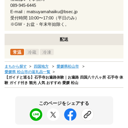
089-945-6445
E-mail：matsuyamahaiiku@bsec.jp
受付時間 10:00〜17:00（平日のみ）
※GW・お盆・年末年始除く。
配送
常温
冷蔵
冷凍
まちから探す
四国地方
愛媛県松山市
愛媛県 松山市の返礼品一覧
【ガイドと巡る】石手寺お遍路体験｜お遍路 四国八十八ヶ所 石手寺 体
験 ガイド付き 観光 人気 おすすめ 愛媛 松山
このページをシェアする