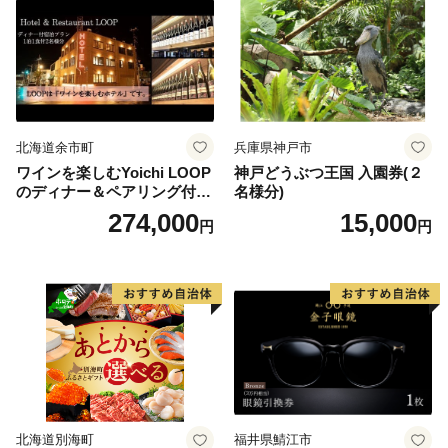
北海道余市町
兵庫県神戸市
ワインを楽しむYoichi LOOP
神戸どうぶつ王国 入園券(２
のディナー＆ペアリング付宿
名様分)
泊プラン＜デラックスツイン
274,000
15,000
円
円
＞
北海道別海町
福井県鯖江市