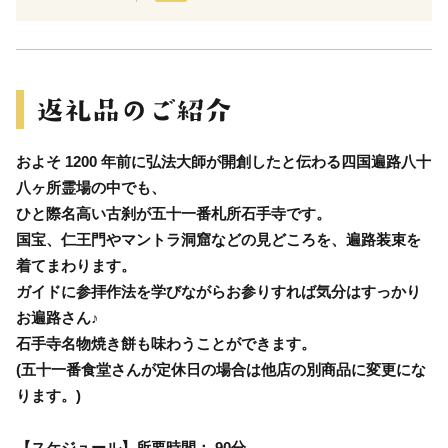
およそ 1200 年前に弘法大師が開創したと伝わる四国遍路八十
八ヶ所霊場の中でも、
ひと際名高い古刹が五十一番札所石手寺です。
国宝、仁王門やマントラ洞窟などの見どころを、遍路装束を
着てまわります。
ガイドに参拝作法を学びながらお参りすれば気分はすっかり
お遍路さん♪
石手寺名物焼き餅も味わうことができます。
(五十一番食堂さんが定休日の場合は他店の別商品に変更にな
ります。)
【スケジュール】所要時間： 90分