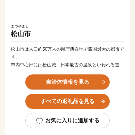
まつやまし
松山市
松山市は人口約50万人の県庁所在地で四国最大の都市で
す。
市内中心部には松山城、日本最古の温泉といわれる道後
温泉という観光名所があります。
また、近代俳句の祖といわれる正岡子規の生誕地でもあ
自治体情報を見る
ります。
すべての返礼品を見る
お気に入りに追加する