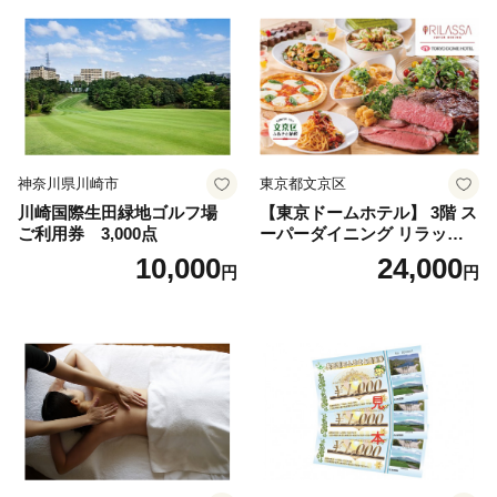
神奈川県川崎市
東京都文京区
川崎国際生田緑地ゴルフ場
【東京ドームホテル】 3階 ス
ご利用券 3,000点
ーパーダイニング リラッサ
ランチブッフェ お食事券 大
10,000
24,000
円
円
人1名様分 関東 東京 ご利用
券 ランチ 昼食 食事券 レスト
ラン ブッフェ 東京都 お食事
券