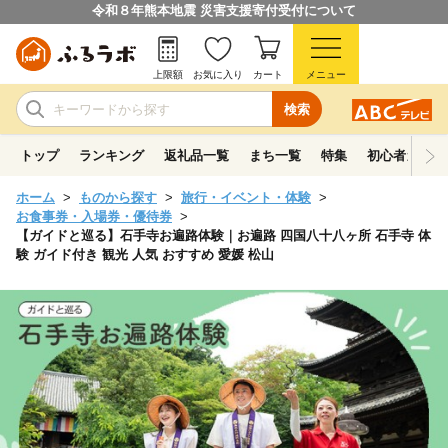
令和８年熊本地震 災害支援寄付受付について
上限額
お気に入り
カート
メニュー
検索
トップ
ランキング
返礼品一覧
まち一覧
特集
初心者ガイド
ホーム
ものから探す
旅行・イベント・体験
お食事券・入場券・優待券
【ガイドと巡る】石手寺お遍路体験｜お遍路 四国八十八ヶ所 石手寺 体
験 ガイド付き 観光 人気 おすすめ 愛媛 松山