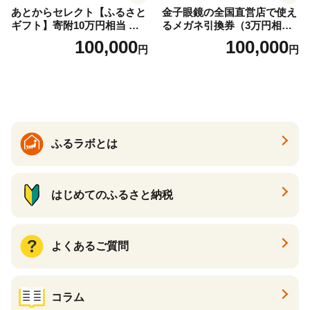
あとからセレクト【ふるさと
金子眼鏡の全国直営店で使え
ギフト】寄附10万円相当 あ
るメガネ引換券（3万円相
とから選べる！ ギフト いく
当） Bronze
100,000
100,000
円
円
ら ほたて 海鮮 牛肉 別海町
ケーキ アイス （ 後から 選べ
る カタログ カタログポイン
ト カタログギフト あとから
カタログ あとからカタログ
ポイント あとからカタログ
ギフト ふるさと納税 ）
ふるラボとは
はじめてのふるさと納税
よくあるご質問
コラム