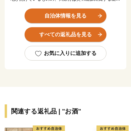
岳・丘陵地帯で、最北端には標高1,365ｍの神室山、最
南端には1,075ｍの扇山がそびえています。気候的には
自治体情報を見る
寒冷多雨で、夏季には東風が吹き抜け、冬季は多雪。四
方が山々によってさえぎられているため、かつては“小
すべての返礼品を見る
国”と呼ばれ、一つの独立圏を形成してきました。基幹
産業は稲作を中心とした農業で、畜産や園芸を組み合わ
せた複合経営が進められています。また豊富な森林資源
お気に入りに追加する
を活用した木質バイオマス事業が、雇用の創出や産業の
振興にもつながっており、平成27年度には、国の「バイ
オマス産業都市構想」の認定を受け、今後もさらなる発
展が期待されています。加えて、温泉や農林業体験など
を利用した観光にも力を入れており、県内外から多くの
観光客が訪れています。
関連する返礼品 | "お酒"