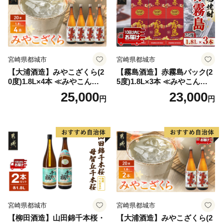
宮崎県都城市
宮崎県都城市
【大浦酒造】みやこざくら(2
【霧島酒造】赤霧島パック(2
0度)1.8L×4本 ≪みやこんじょ
5度)1.8L×3本 ≪みやこんじょ
特急便≫_AD-0771
特急便≫_23-07-K03P-1800-3
25,000
23,000
円
円
-Q
宮崎県都城市
宮崎県都城市
【柳田酒造】山田錦千本桜・
【大浦酒造】みやこざくら(2