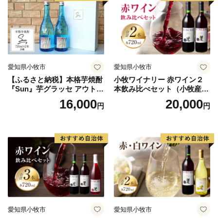
愛知県小牧市
愛知県小牧市
【ふるさと納税】本格芋焼酎
小牧ワイナリー 赤ワイン２
『Sun』芋グラッセ アウトド
本飲み比べセット（小牧産ぶ
ア ソロキャンプ ベランピン
どう100％使用）
16,000
20,000
円
円
グ 巣ごもり 就労支援
愛知県小牧市
愛知県小牧市