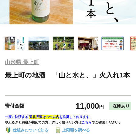
山形県 最上町
最上町の地酒 「山と水と、」火入れ1本
11,000
寄付金額
在庫あり
円
一度に決済する
返礼品数は３つ以内
を推奨しております。
🔰ふるさと納税が初めての方、詳しく知りたい方は
こちら
でご確認ください。
仕組みについて知る
上限額を調べる