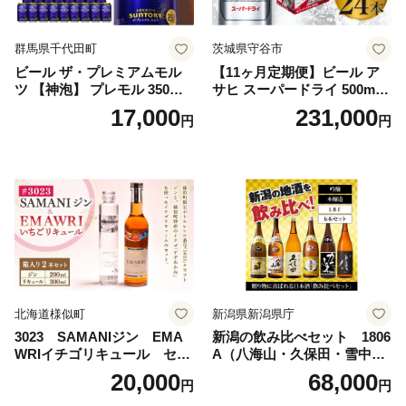
群馬県千代田町
茨城県守谷市
ビール ザ・プレミアムモル
【11ヶ月定期便】ビール ア
ツ 【神泡】 プレモル 350ml
サヒ スーパードライ 500ml 2
× 24本 サントリー〈天然水の
4本 1ケース×11ヶ月 | アサヒ
17,000
231,000
円
円
ビール工場〉群馬※沖縄・離
ビール 究極の辛口 酒 お酒 ア
島地域へのお届け不可
ルコール 生ビール Asahi ア
サヒビール スーパードライ s
uper dry 11回 缶ビール 缶 ギ
フト 内祝い 茨城県守谷市 送
料無料
北海道様似町
新潟県新潟県庁
3023 SAMANIジン EMA
新潟の飲み比べセット 1806
WRIイチゴリキュール セッ
A（八海山・久保田・雪中
ト（箱入り）【大人の味 酒
梅・越乃寒梅・かたふね・千
20,000
68,000
円
円
お酒 洋酒 スピリッツ クラフ
代の光）
トジン 国産 sake SAKE gin