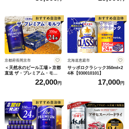
ル お酒 ビール アサヒ スーパ
ードライ super dry 24缶 辛
口 送料無料 カメイ 本宮市
【07214-0206】
京都府長岡京市
北海道恵庭市
＜天然水のビール工場＞京都
サッポロクラシック350ml×2
直送 ザ・プレミアム・モル
4本【930010101】
ツ 350ml×24本 プレモル [149
22,000
17,000
円
円
5]