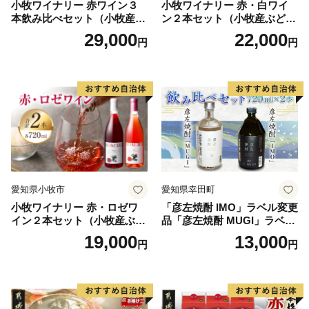
小牧ワイナリー 赤ワイン３
小牧ワイナリー 赤・白ワイ
本飲み比べセット（小牧産ぶ
ン２本セット（小牧産ぶどう
どう100％使用）
100％使用）
29,000
22,000
円
円
愛知県小牧市
愛知県幸田町
小牧ワイナリー 赤・ロゼワ
「彦左焼酎 IMO」ラベル変更
イン２本セット（小牧産ぶど
品「彦左焼酎 MUGI」ラベル
う100％使用）
変更品 飲み比べ セット 合計
19,000
13,000
円
円
2本 720ml×各1本 25度 焼酎
お酒 麦焼酎 芋焼酎