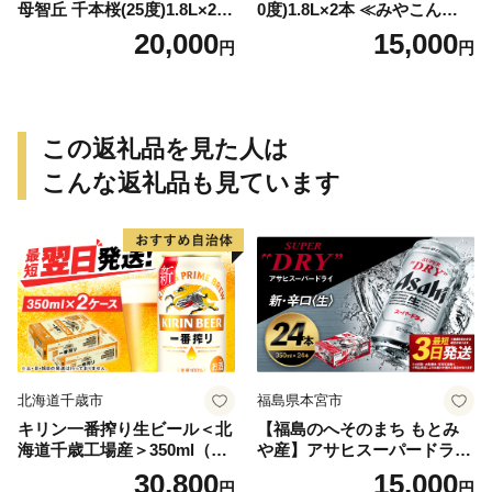
母智丘 千本桜(25度)1.8L×2本
0度)1.8L×2本 ≪みやこんじょ
≪みやこんじょ特急便≫_AC
特急便≫_MJ-0771
20,000
15,000
円
円
-0751
この返礼品を見た人は
こんな返礼品も見ています
北海道千歳市
福島県本宮市
キリン一番搾り生ビール＜北
【福島のへそのまち もとみ
海道千歳工場産＞350ml（24
や産】アサヒスーパードライ
本） 2ケース
350ml×24本 合計8.4L 1ケー
30,800
15,000
円
円
ス アルコール度数5% 缶ビー