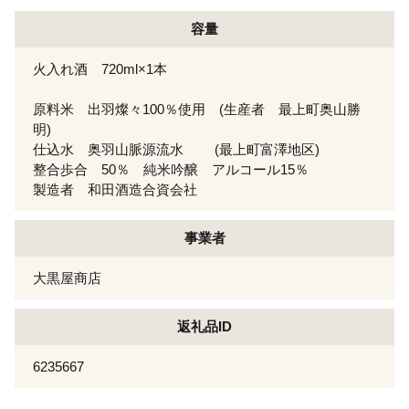
容量
火入れ酒 720ml×1本
原料米 出羽燦々100％使用 (生産者 最上町奥山勝
明)
仕込水 奥羽山脈源流水 (最上町富澤地区)
整合歩合 50％ 純米吟醸 アルコール15％
製造者 和田酒造合資会社
事業者
大黒屋商店
返礼品ID
6235667