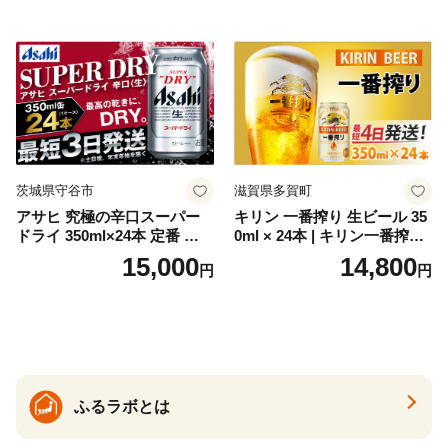
GIN liqueur LIQUEUR お酒
セット 詰め合わせ カクテル
ソーダ割り アルコール ロッ
ク ソーダ ジントニック 】
茨城県守谷市
滋賀県多賀町
アサヒ 究極の辛口スーパー
キリン 一番搾り 生ビール 35
ドライ 350ml×24本 定番 ビー
0ml × 24本 | キリン一番搾り
ル 缶ビール 酒 お酒 アルコー
キリンビール 一番搾り ビー
15,000
14,800
円
円
ル 辛口
ル 24缶 きりんいちばんしぼ
り キリン一番搾り びーる 1
ケース 24缶 24本 キリン一番
搾り KIRIN きりん 麒麟 キリ
ン一番搾り いちばんしぼり
キリン一番搾り 父の日 ちち
の日
ふるラボとは