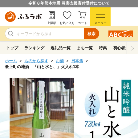
令和８年熊本地震 災害支援寄付受付について
上限額
お気に入り
カート
メニュー
検索
トップ
ランキング
返礼品一覧
まち一覧
特集
初心者ガイド
ホーム
ものから探す
お酒
日本酒
最上町の地酒 「山と水と、」火入れ1本