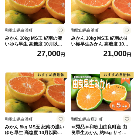
和歌山県白浜町
和歌山県白浜町
みかん 10kg MS玉 紀南の濃
みかん 10kg MS玉 紀南の甘
いゆら早生 高糖度 10月以降
い極早生みかん 高糖度 10月
発送 マルチ被覆栽培
以降発送 マルチ被覆栽培
27,000
21,000
円
円
和歌山県白浜町
和歌山県古座川町
みかん 5kg MS玉 紀南の濃い
≪秀品≫和歌山由良町産 由
ゆら早生 高糖度 10月以降発
良早生みかん 約5kg サイズお