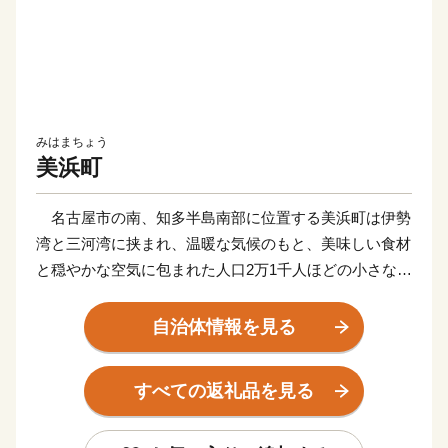
みはまちょう
美浜町
名古屋市の南、知多半島南部に位置する美浜町は伊勢
湾と三河湾に挟まれ、温暖な気候のもと、美味しい食材
と穏やかな空気に包まれた人口2万1千人ほどの小さな町
です。
海の街のシンボル「野間埼灯台」とともに観光地として
自治体情報を見る
も知られており、海岸から望む柔らかな朝陽と壮大な夕
陽は見た人の心を魅了し、心地のよい波音が日常の疲れ
すべての返礼品を見る
を癒やしてくれます。
2005年には隣接する常滑市に中部国際空港が開港し