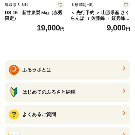
鳥取県大山町
山形県朝日町
DS-16 新甘泉梨 5kg（赤秀
＜ 先行予約 ＞ 山形県産 さく
限定）
らんぼ （ 佐藤錦 ・ 紅秀峰
） ご家庭用 M以上 700g 【20
19,000
9,000
円
円
26年6月下旬から7月上旬発
送】 山形県 果物 フルーツ 初
夏 夏 送料無料
ふるラボとは
はじめてのふるさと納税
よくあるご質問