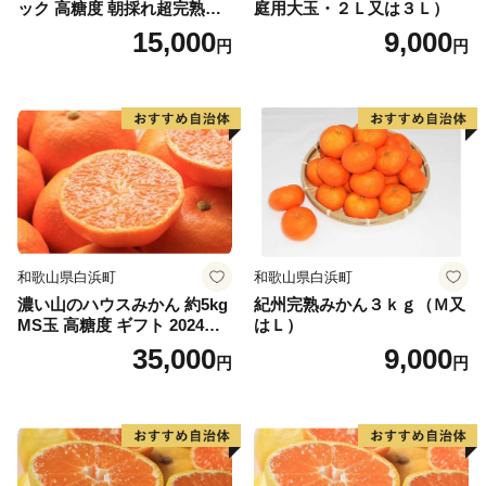
ック 高糖度 朝採れ超完熟ま
庭用大玉・２Ｌ又は３Ｌ）
りひめ 1月以降発送分
15,000
9,000
円
円
和歌山県白浜町
和歌山県白浜町
濃い山のハウスみかん 約5kg
紀州完熟みかん３ｋｇ（Ｍ又
MS玉 高糖度 ギフト 2024年7
はＬ）
月以降発送分
35,000
9,000
円
円