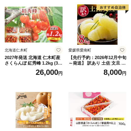
笛吹市 山梨県 フルーツ 果物
ぶどう 葡萄 大粒 シャインマ
スカット おすすめ シャイン
マスカット 贈答 ギフト 産地
笛吹市 シャインマスカット
笛吹 葡萄 国産 ぶどう 人気
国産 1.2kg 先行｜
北海道仁木町
愛媛県愛南町
2027年発送 北海道 仁木町産
【先行予約：2026年12月中旬
さくらんぼ 紅秀峰 1.2kg (300
～発送】 訳あり 土佐 文旦 8k
g×4パック) Lサイズ以上 旬
g (Mサイズ以上サイズミック
26,000
8,000
円
円
桜桃 産地直送 サクランボ チ
ス) 8000円 わけあり ぶんた
ェリー フルーツ 果物 果物類
ん みかん mikan 蜜柑 ミカン
仁木町 仁木 [松山商店]
土佐文旦 家庭用 産地直送 国
産 農家直送 期間限定 特産品
サイズミックス くらもとフ
ァーム 愛南町 愛媛県