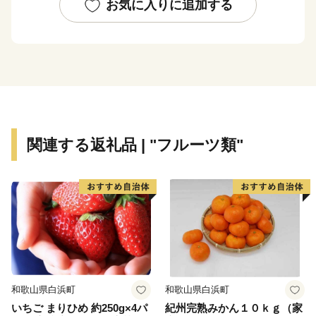
たことに伴い、空港まで25分でアクセスできるようにな
お気に入りに追加する
り県外からのアクセスも容易になりました。野間埼灯台
のほか、縁結びの名所である恋の水神社や歴史観光名所
である野間大坊、南知多ビーチランドなど、小さなお子
様から大人まで幅広い世代の方々にお楽しみ頂ける観光
スポットが盛りだくさんです。
美浜町では現在、名鉄知多奥田駅前に陸上競技場を中
心とした運動公園を整備しており、これを契機とした
関連する返礼品 | "フルーツ類"
「スポーツを核としたまちづくり」の実現を目指してい
ます。
和歌山県白浜町
和歌山県白浜町
いちご まりひめ 約250g×4パ
紀州完熟みかん１０ｋｇ（家