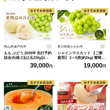
岡山県瀬戸内市
香川県東かがわ市
もも ぶどう 2026年 先行予約
シャインマスカット 【ご家
詰合/白桃 2玉(1玉220g以
庭用】 2～6房(約2kg) 葡萄 ぶ
上)・シャインマスカット 晴
どう ブドウ フルーツ 果物 く
39,000
19,000
円
円
王 2房(1房480g以上) 化粧箱
だもの 果実 旬の果物 旬のフ
入り 岡山県産 国産 フルーツ
ルーツ 香川 香川県 東かがわ
果物 ギフト
市