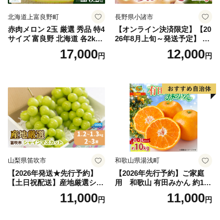
北海道上富良野町
長野県小諸市
赤肉メロン 2玉 厳選 秀品 特4
【オンライン決済限定】【20
サイズ 富良野 北海道 各2kg
26年8月上旬～発送予定】 先
～2.6kg 2玉 セット ファーム
行予約 「浅間水蜜桃プレミ
17,000
12,000
円
円
富良野 メロン めろん 果物 く
アム」 もも あかつき 秀品 約
だもの フルーツ デザート 旬
2kg 5～9玉 贈答品 ふるさと
の果物 旬のフルーツ
納税 果物 桃 フルーツ モモ
果肉 長野県産 小諸市
山梨県笛吹市
和歌山県湯浅町
【2026年発送★先行予約】
【2026年先行予約】ご家庭
【土日祝配送】産地厳選シャ
用 和歌山 有田みかん 約10k
インマスカット1.2kg～1.3kg
g (2L、3Lサイズ)【湯浅町】
11,000
11,000
円
円
（2房～3房）※沖縄・離島配
_ZJ6079
送不可※ 106-003-sku02-26y
｜シャインマスカット 発送