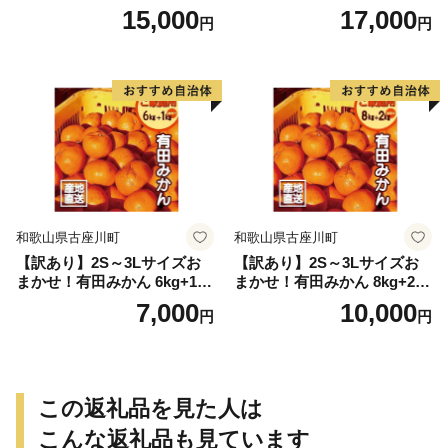
送 マルチ被覆栽培
まかせ【sml106C】
15,000
17,000
円
円
和歌山県古座川町
和歌山県古座川町
【訳あり】2S～3Lサイズお
【訳あり】2S～3Lサイズお
まかせ！有田みかん 6kg+1kg
まかせ！有田みかん 8kg+2kg
保証分 11月から12月下旬ま
保証分 11月から12月下旬ま
7,000
10,000
円
円
でに順次発送致します。 / 訳
でに順次発送致します。 / 訳
ありみかん 有田みかん みか
ありみかん 有田みかん みか
ん ミカン 蜜柑 柑橘 温州みか
ん ミカン 蜜柑 柑橘 温州みか
ん 和歌山 ご家庭用
ん 和歌山 ご家庭用
この返礼品を見た人は
こんな返礼品も見ています