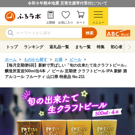
令和８年熊本地震 災害支援寄付受付について
上限額
お気に入り
カート
メニュー
検索
トップ
ランキング
返礼品一覧
まち一覧
特集
初心者ガイド
ホーム
ものから探す
お酒
ビール
【毎月定期便6回】新鮮で芳ばしい「旬の出来たて生クラフトビール」
醸造所直送500ml缶4本 ／ ビール 定期便 クラフトビール IPA 新鮮 酒
アルコール フルーティ 山口県 特産品 No.211