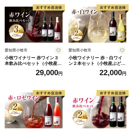
・お礼の品のお届けには、1～2ヶ月程度かかることがあ
ります。
・お礼の品を受け取ることによる経済的利益について
は、一時所得に該当します。
・一回の寄附につき、お礼の品は最大10品までお選びい
ただけます。
愛知県小牧市
愛知県小牧市
・お礼の品の写真はイメージです。
小牧ワイナリー 赤ワイン３
小牧ワイナリー 赤・白ワイ
■ワンストップ特例申請
本飲み比べセット（小牧産ぶ
ン２本セット（小牧産ぶどう
・令和4年10月14日より、オンラインでのワンストップ
どう100％使用）
100％使用）
29,000
22,000
円
円
特例申請が可能になりました。
ご利用の際は、「自治体マイページ」にアカウントを作
成し、メニューに沿って手続きを行ってください。自治
体マイページは、株式会社シフトセブンコンサルティン
グが提供するサービスです。
※引き続き、郵送による申請も可能です。
・ワンストップ特例申請書は、ご希望の場合受領書と一