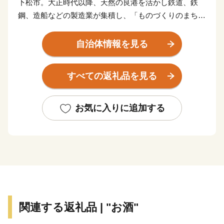
下松市。大正時代以降、天然の良港を活かし鉄道、鉄
鋼、造船などの製造業が集積し、「ものづくりのまち」
として発展してきました。平成に入り、都市基盤の整備
が進み、商業施設がコンパクトに集約しており「住みよ
自治体情報を見る
い」まちとして評価されています。
すべての返礼品を見る
【くだまつ 地名の由来】～降星伝説～
推古天皇の頃、松の木に大きな星が降ったとの伝説に
基づき「星が降（くだ）った松～降り松」から下松の地
お気に入りに追加する
名につながったと言われています。
また、百済との交易により百済と貿易する港「百済津
（くだらつ）」から「くだまつ」となったという説もあ
ります。
【下松市ふるさと寄附金について】
（ご注意）
関連する返礼品 | "お酒"
・お礼の品は、下松市外にお住まいの方に限りお届けし
ます。