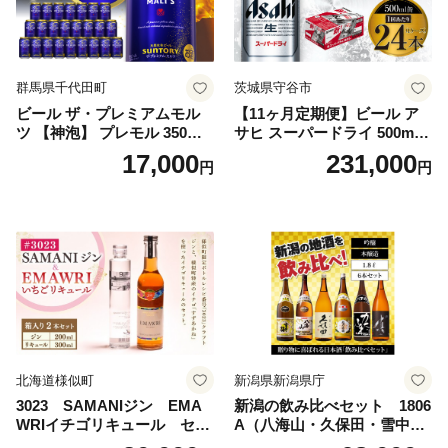
群馬県千代田町
茨城県守谷市
ビール ザ・プレミアムモル
【11ヶ月定期便】ビール ア
ツ 【神泡】 プレモル 350ml
サヒ スーパードライ 500ml 2
× 24本 サントリー〈天然水の
4本 1ケース×11ヶ月 | アサヒ
17,000
231,000
円
円
ビール工場〉群馬※沖縄・離
ビール 究極の辛口 酒 お酒 ア
島地域へのお届け不可
ルコール 生ビール Asahi ア
サヒビール スーパードライ s
uper dry 11回 缶ビール 缶 ギ
フト 内祝い 茨城県守谷市 送
料無料
北海道様似町
新潟県新潟県庁
3023 SAMANIジン EMA
新潟の飲み比べセット 1806
WRIイチゴリキュール セッ
A（八海山・久保田・雪中
ト（箱入り）【大人の味 酒
梅・越乃寒梅・かたふね・千