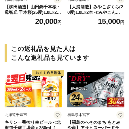
【柳田酒造】山田錦千本桜・
【大浦酒造】みやこざくら(2
母智丘 千本桜(25度)1.8L×2本
0度)1.8L×2本 ≪みやこんじょ
≪みやこんじょ特急便≫_AC
特急便≫_MJ-0771
20,000
15,000
円
円
-0751
この返礼品を見た人は
こんな返礼品も見ています
北海道千歳市
福島県本宮市
キリン一番搾り生ビール＜北
【福島のへそのまち もとみ
海道千歳工場産＞350ml（24
や産】アサヒスーパードライ