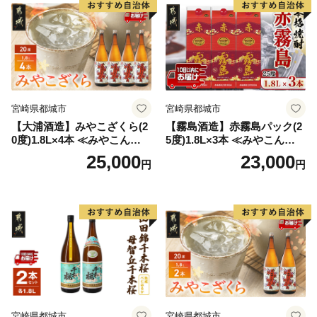
宮崎県都城市
宮崎県都城市
【大浦酒造】みやこざくら(2
【霧島酒造】赤霧島パック(2
0度)1.8L×4本 ≪みやこんじょ
5度)1.8L×3本 ≪みやこんじょ
特急便≫_AD-0771
特急便≫_23-07-K03P-1800-3
25,000
23,000
円
円
-Q
宮崎県都城市
宮崎県都城市