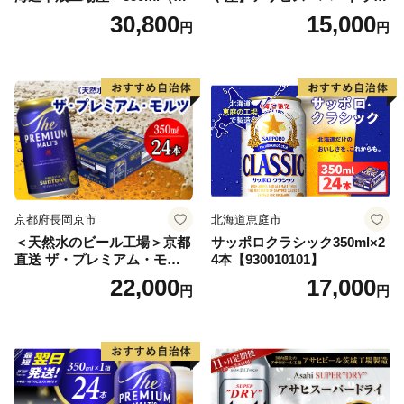
本） 2ケース
350ml×24本 合計8.4L 1ケー
30,800
15,000
円
円
ス アルコール度数5% 缶ビー
ル お酒 ビール アサヒ スーパ
ードライ super dry 24缶 辛
口 送料無料 カメイ 本宮市
【07214-0206】
京都府長岡京市
北海道恵庭市
＜天然水のビール工場＞京都
サッポロクラシック350ml×2
直送 ザ・プレミアム・モル
4本【930010101】
ツ 350ml×24本 プレモル [149
22,000
17,000
円
円
5]