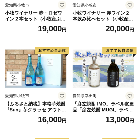
愛知県小牧市
愛知県小牧市
緒に送付していますが、直ちにご利用の場合、
小牧ワイナリー 赤・ロゼワ
小牧ワイナリー 赤ワイン２
ご自身でワンストップ特例申請される場合は申請書をダ
イン２本セット（小牧産ぶど
本飲み比べセット（小牧産ぶ
ウンロードしてください。
う100％使用）
どう100％使用）
19,000
20,000
円
円
https://img.furusato-
tax.jp/img/x/city/files/35207/onestop_shinsei_55_5.pdf
≪下松市は「ふるさと納税」に関する業務を株式会社サ
イネックスに委託しています。≫
▼手続き、お礼の品、お申込みについてのお問い合わせ
サイネックスふるさと納税センター
〒515-0045
三重県松阪市駅部田町101
愛知県小牧市
愛知県幸田町
TEL：0800-170-2092（フリーコール）
【ふるさと納税】本格芋焼酎
「彦左焼酎 IMO」ラベル変更
『Sun』芋グラッセ アウトド
品「彦左焼酎 MUGI」ラベル
FAX：0800-111-2636（フリーコール）
ア ソロキャンプ ベランピン
変更品 飲み比べ セット 合計
16,000
13,000
※受付時間 午前10時～午後5時（土・日・祝除く）
円
円
グ 巣ごもり 就労支援
2本 720ml×各1本 25度 焼酎
お酒 麦焼酎 芋焼酎