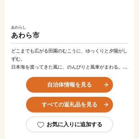
あわらし
あわら市
どこまでも広がる田園のむこうに、ゆっくりと夕陽がし
ずむ。
日本海を渡ってきた風に、のんびりと風車がまわる。
あぁ、おもえば「贅沢」な景色かもしれない。
自治体情報を見る
食卓にはいつも、海の幸、山の幸、里のめぐみ。
こんやのお風呂は、どの温泉にしようかな。
すべての返礼品を見る
あぁ、これって「贅沢」な暮らしかもしれない。
おはよう。いい天気やの。気ぃつけて、行ってきねの。
お気に入りに追加する
みんなが声をかけあって、みんながみんなを思いあって