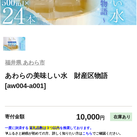
福井県 あわら市
あわらの美味しい水 財産区物語
[aw004-a001]
10,000
寄付金額
在庫あり
円
一度に決済する
返礼品数は３つ以内
を推奨しております。
🔰ふるさと納税が初めての方、詳しく知りたい方は
こちら
でご確認ください。