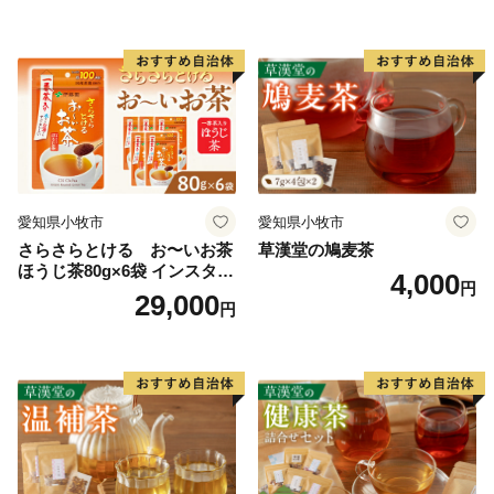
手軽 ホット アイス
ト情報の提供及びあわら市のふるさと納税に関する情報
提供のために使用させていただき、その手段として、電
子メールの配信やパンフレット等の資料の郵送をさせて
いただくことがあります。
御不明な点や、電子メールの配信又は資料の郵送停止等
のご希望がございましたら、ふるさと納税担当
(furusato@city-awara.com)までご連絡ください。
愛知県小牧市
愛知県小牧市
さらさらとける お〜いお茶
草漢堂の鳩麦茶
ほうじ茶80g×6袋 インスタン
4,000
円
トほうじ茶 粉末ほうじ茶 粉
29,000
円
末茶 おーいお茶 粉末緑茶