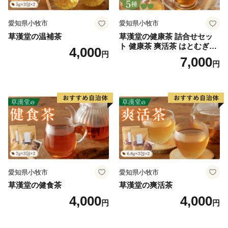
愛知県小牧市
愛知県小牧市
草漢堂の温補茶
草漢堂の健康茶 詰合せセッ
ト 健康茶 爽活茶 はとむぎ茶
4,000
円
温補茶 健食茶 和漢紅茶 お茶
7,000
円
愛知県小牧市
愛知県小牧市
草漢堂の健食茶
草漢堂の爽活茶
4,000
4,000
円
円