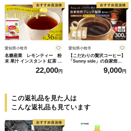
愛知県小牧市
愛知県小牧市
名糖産業 レモンティー 粉
【こだわりの贅沢コーヒー】
末 果汁 インスタント 紅茶 ビ
「Sunny side」の自家焙煎珈
タミンC 袋 ロングセラー 粉
琲ブレンド珈琲飲み比べセッ
22,000
9,000
円
円
末飲料 粉末茶 簡単 手軽 ホッ
ト（300g）
ト アイス
この返礼品を見た人は
こんな返礼品も見ています