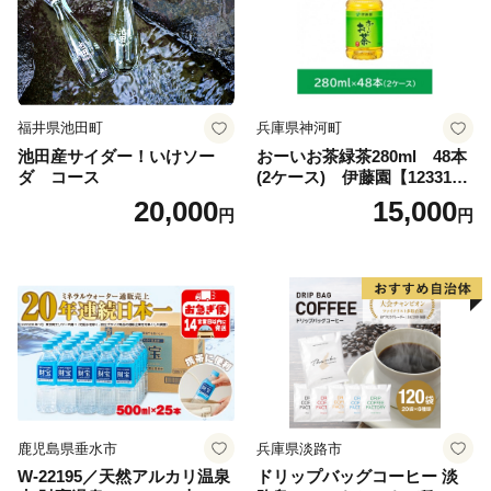
福井県池田町
兵庫県神河町
池田産サイダー！いけソー
おーいお茶緑茶280ml 48本
ダ コース
(2ケース) 伊藤園【123317
3】
20,000
15,000
円
円
鹿児島県垂水市
兵庫県淡路市
W-22195／天然アルカリ温泉
ドリップバッグコーヒー 淡