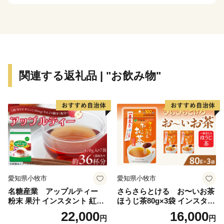
いる。
これがあわらの普通で「ふだん」だけど、
よそから見たらとても豊かで「贅沢」かもしれない。
みなさん、あわららしい贅沢を見つけてください。
そして、どうぞ感じてみてください。
関連する返礼品 | "お飲み物"
ここはあわら市、幸福な福井県にあるちょっと贅沢なま
ちです。
〈プライバシーポリシー（個人情報保護方針）につい
て〉
お客様からいただいた個人情報は、あわら市が責任をも
って管理し、関係法令で定められた場合を除き、第三者
愛知県小牧市
愛知県小牧市
に譲渡したり、提供したりすることはございません。な
名糖産業 アップルティー
さらさらとける お〜いお茶
お、お客様からいただいた個人情報は、商品の発送、事
粉末 果汁 インスタント 紅茶
ほうじ茶80g×3袋 インスタン
務連絡、いただいたふるさと納税の使い道に関する報
ティー ビタミンC 袋 ロング
トほうじ茶 粉末ほうじ茶 粉
22,000
16,000
円
円
セラー 粉末飲料 粉末茶 簡単
末茶 おーいお茶 粉末緑茶
告、あわら市が主催・出展するふるさと納税関連イベン