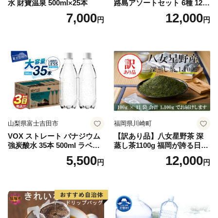
水 財寶温泉 500ml×25本
路島アソートセット 6種 120
袋 飲み比べ コーヒー
7,000
12,000
円
円
山梨県富士吉田市
福岡県川崎町
VOX ストレート バナジウム
【訳あり品】八女星野茶 深
強炭酸水 35本 500ml ラベル
蒸し茶1100g 福岡が誇る日本
レス【富士吉田市限定カート
茶_ 訳アリ 常温 お茶 茶袋 常
5,500
12,000
円
円
ン】
備品 おちゃ ocha 茶葉 緑茶
飲料 飲み物 八女 茶 日本茶
深むし茶 深蒸し 訳あり お茶
っぱ tea 八女茶 お手軽 簡単
小分け お土産 お取り寄せ グ
ルメ 福岡 九州 福岡県 国産