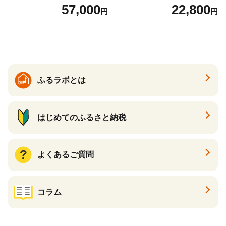
ットボトル 1ケース(24本) 定
57,000
22,800
円
円
期便 3回(72本) セット お茶
カフェインゼロ ノンカフェ
イン ハトムギ ブレンド茶 宮
崎県 えびの市 送料無料
ふるラボとは
はじめてのふるさと納税
よくあるご質問
コラム