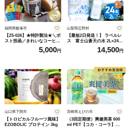
日本 ふかむし茶 ふかむし 家
庭用 自宅用 ちゃ りょくちゃ
ふかむしちゃ 急須 甘み 川崎
町 送料無料
福岡県飯塚市
山梨県忍野村
【Z5-026】★特許製法★＼ポ
【最短2日発送！】 ラベルレ
スト投函／きれいなコーヒー
ス 富士山蒼天の水 2L×24本
ドリップバッグ9種セット(18
（4ケース）※離島不可 天然
5,000
14,500
円
円
袋)ゆうパケットでお届け！
水 ミネラルウォーター 水 ペ
ットボトル 2000ml バナジウ
ム天然水 飲料水 軟水 鉱水 国
産 シリカ ミネラル 美容 備蓄
防災 長期保存 富士山 山梨県
忍野村
山口県下関市
宮崎県えびの市
【トロピカルフルーツ風味】
（3回定期便）爽健美茶 600
EZOBOLIC プロテイン 3kg
ml PET【コカ・コーラ】ペ