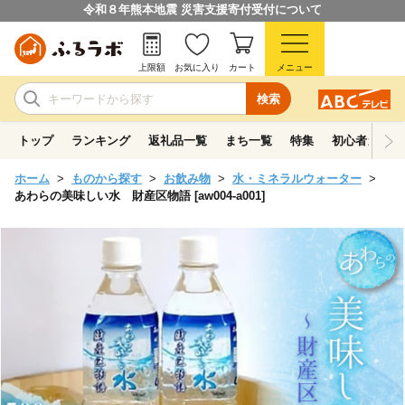
令和８年熊本地震 災害支援寄付受付について
上限額
お気に入り
カート
メニュー
検索
トップ
ランキング
返礼品一覧
まち一覧
特集
初心者ガイド
ホーム
ものから探す
お飲み物
水・ミネラルウォーター
あわらの美味しい水 財産区物語 [aw004-a001]