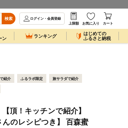
検索
ログイン・会員登録
上限額
お気に入り
カート
はじめての
ランキング
ーン
ふるさと納税
ビで紹介
ふるラボ限定
旅サラダで紹介
】【頂！キッチンで紹介】
さんのレシピつき】 百森蜜