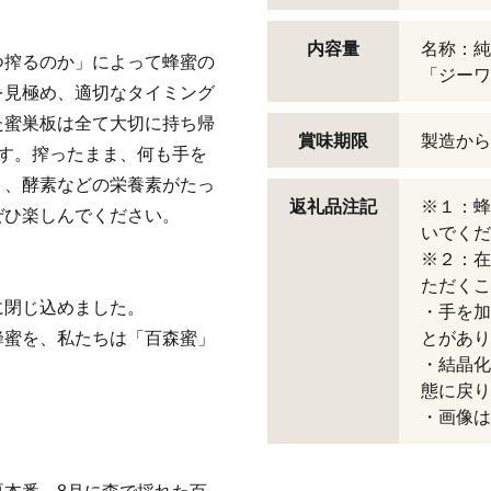
内容量
名称：純
つ搾るのか」によって蜂蜜の
「ジーワ
を見極め、適切なタイミング
た蜜巣板は全て大切に持ち帰
賞味期限
製造から
す。搾ったまま、何も手を
り、酵素などの栄養素がたっ
返礼品注記
※１：蜂
ぜひ楽しんでください。
いでくだ
※２：在
ただくこ
に閉じ込めました。
・手を加
蜂蜜を、私たちは「百森蜜」
とがあり
・結晶化
態に戻り
・画像は