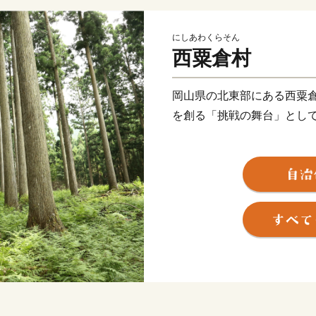
にしあわくらそん
西粟倉村
岡山県の北東部にある西粟倉
を創る「挑戦の舞台」とし
百年の森林構想に基づく全
者や起業家が「ローカルベ
み、木工、農業、ジビエな
います。
返礼品には、この豊かな森
詰まっています。
いただいたご寄付は、未来
となります。あなたの応援