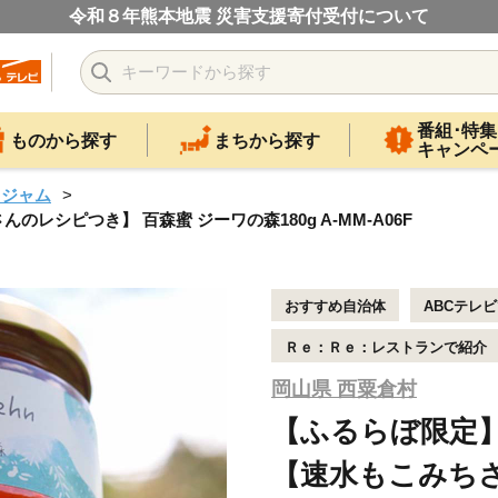
令和８年熊本地震 災害支援寄付受付について
番組･特集
ものから探す
まちから探す
キャンペ
・ジャム
シピつき】 百森蜜 ジーワの森180g A-MM-A06F
おすすめ自治体
ABCテレ
Ｒｅ：Ｒｅ：レストランで紹介
岡山県 西粟倉村
【ふるらぼ限定
【速水もこみち