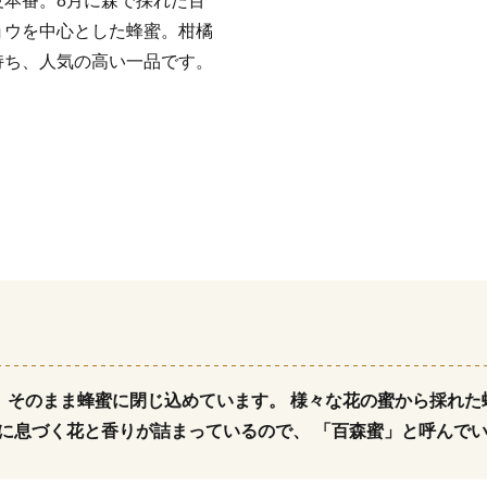
本番。8月に森で採れた百
ョウを中心とした蜂蜜。柑橘
持ち、人気の高い一品です。
然、そのまま蜂蜜に閉じ込めています。 様々な花の蜜から採れた
に息づく花と香りが詰まっているので、 「百森蜜」と呼んで