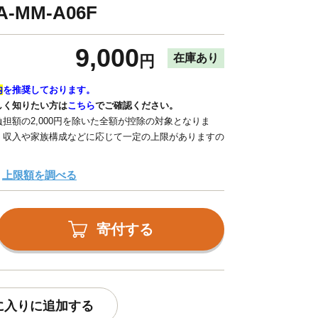
-MM-A06F
9,000
在庫あり
円
内
を推奨しております。
しく知りたい方は
こちら
でご確認ください。
担額の2,000円を除いた全額が控除の対象となりま
、収入や家族構成などに応じて一定の上限がありますの
上限額を調べる
寄付する
に入りに追加する