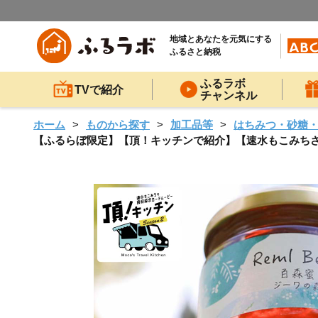
地域とあなたを元気にする
ふるさと納税
ふるラボ
TVで紹介
チャンネル
ホーム
ものから探す
加工品等
はちみつ・砂糖
【ふるらぼ限定】【頂！キッチンで紹介】【速水もこみちさんのレ