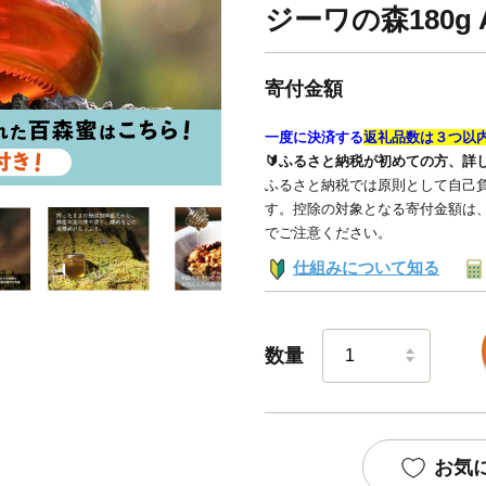
ジーワの森180g A
寄付金額
一度に決済する
返礼品数は３つ以
🔰ふるさと納税が初めての方、詳
ふるさと納税では原則として自己負
す。控除の対象となる寄付金額は
でご注意ください。
仕組みについて知る
数量
お気