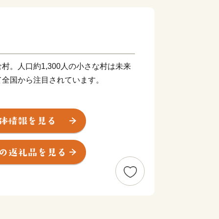
村。人口約1,300人の小さな村は未来
て全国から注目されています。
国でも注目されている林業と多くの移住
ンチャーの聖地」と呼ばれる土壌を育
ど多様な分野で新しい価値を生み出して
がもたらす恵みと、挑戦者たちの情熱が
の森と人を育むための大切なエネルギー
が、西粟倉村の挑戦を未来へと繋ぎま