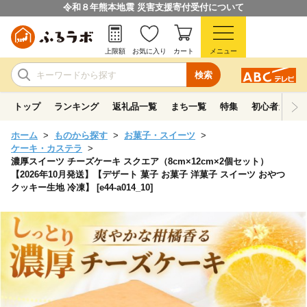
令和８年熊本地震 災害支援寄付受付について
上限額
お気に入り
カート
メニュー
検索
トップ
ランキング
返礼品一覧
まち一覧
特集
初心者ガイド
ホーム
ものから探す
お菓子・スイーツ
ケーキ・カステラ
濃厚スイーツ チーズケーキ スクエア（8cm×12cm×2個セット）
【2026年10月発送】【デザート 菓子 お菓子 洋菓子 スイーツ おやつ
クッキー生地 冷凍】 [e44-a014_10]