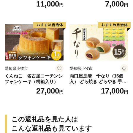
11,000
7,000
円
円
愛知県小牧市
愛知県小牧市
くんねこ 名古屋コーチンシ
両口屋是清 千なり（15個
フォンケーキ（桐箱入り）
入） どら焼き どらやき 手土
産 お土産 土産 丹波大納言小
27,000
17,000
円
円
豆 抹茶 林檎 りんご 慶事 お
祝い 法事 法要 詰め合わせ お
取り寄せ 瓢箪 豊臣秀吉 焼印
個包装 贈り物 老舗 お茶菓子
この返礼品を見た人は
こんな返礼品も見ています