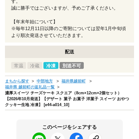
す。
誠に勝手ではございますが、予めご了承ください。
【年末年始について】
※毎年12月11日以降のご寄附については翌年1月中旬頃
より順次発送させていただきます。
配送
常温
冷蔵
冷凍
別送不可
まちから探す
中部地方
福井県越前町
福井県 越前町の返礼品一覧
濃厚スイーツ チーズケーキ スクエア（8cm×12cm×2個セット）
【2026年10月発送】【デザート 菓子 お菓子 洋菓子 スイーツ おやつ
クッキー生地 冷凍】 [e44-a014_10]
このページをシェアする