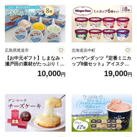
広島県尾道市
北海道浜中町
【お中元ギフト】しまなみ・
ハーゲンダッツ『定番ミニカ
瀬戸田の素材がたっぷり！ジ
ップ8個セット』アイスクリ
ェラート8個
ーム アイス スイーツ デザー
10,000
19,000
円
円
ト_H0016-104