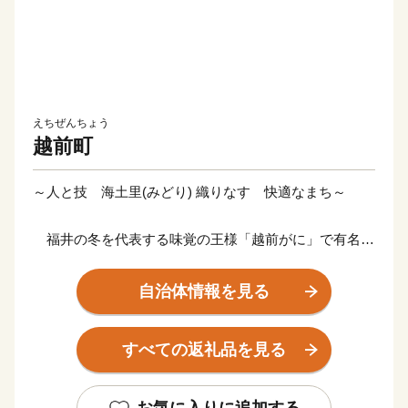
えちぜんちょう
越前町
～人と技 海土里(みどり) 織りなす 快適なまち～
福井の冬を代表する味覚の王様「越前がに」で有名な
越前町。海岸部が越前加賀海岸国定公園の指定を受けて
おり、自然と豊かな海の恵みに恵まれています。
自治体情報を見る
また、越前海岸は日本水仙の日本三大群生地の一つと
すべての返礼品を見る
して知られており、12月～2月末までの開花シーズンに
は国道305号から眺めた斜面は水仙でうめつくされ、優
しい香りが漂います。内陸部には、織田信長一族ゆかり
お気に入りに追加する