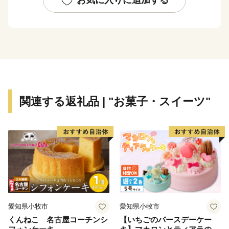
の「剱神社」や日本六古窯のひとつである「越前焼」、
古代山岳信仰の祖と云われる泰澄大師ゆかりの「越知
山」など、歴史や文化の香り高い魅力ある観光地が多く
あります。ぜひ一度お越しいただき、本物の“越前ブラ
ンド”に触れてみてください。
【お問い合わせについて】
関連する返礼品 | "お菓子・スイーツ"
越前町ふるさと納税サポート
営業時間 9：30～17:30 (土日祝日・12/29～1/3休み)
TEL 050-5526-2902
メール furusato@town-echizen.com
※寄附金受領証明書およびワンストップ特例申請は返礼
品とは別に郵送をしております。
愛知県小牧市
愛知県小牧市
くんねこ 名古屋コーチンシ
【いちごのバースデーケー