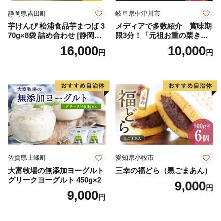
イン
静岡県吉田町
岐阜県中津川市
芋けんぴ 松浦食品芋まつば 3
メディアで多数紹介 賞味期
70g×8袋 詰め合わせ [静岡伊
限3分！「元祖お重の栗きん
勢丹(松浦食品) 静岡県 吉田町
とんモンブラン」 【未来の
16,000
10,000
円
円
22424274] 芋ケンピ セット
ご褒美】スイーツ 栗 モンブ
小袋 個包装 小分け
ラン くりきんとん デザート
ご褒美 お取り寄せ くり お菓
子 菓子 F4N-2298
佐賀県上峰町
愛知県小牧市
大富牧場の無添加ヨーグルト
三幸の福どら（黒ごまあん）
グリークヨーグルト 450g×2
9,000
円
9,000
円