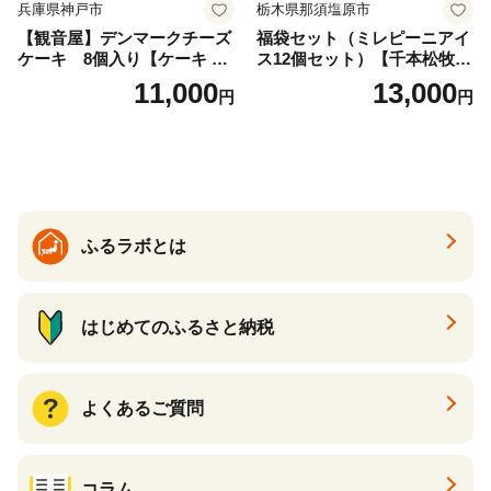
兵庫県神戸市
栃木県那須塩原市
【観音屋】デンマークチーズ
福袋セット（ミレピーニアイ
ケーキ 8個入り【ケーキ チ
ス12個セット）【千本松牧
ーズケーキ 人気スイーツ お
場】 ns025-014-12 【デザー
11,000
13,000
円
円
すすめスイーツ 神戸スイー
ト 詰め合わせ ギフト】
ツ 新感覚チーズケーキ おす
すめケーキ 兵庫県 神戸市 D0
910-17】
ふるラボとは
はじめてのふるさと納税
よくあるご質問
コラム