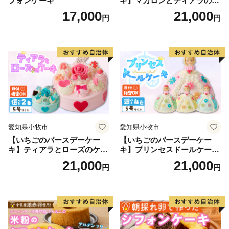
フォンケーキ
キ】マカロンとティアラのケ
ーキ スイーツ 日時指定可 デ
17,000
21,000
円
円
ザート 洋菓子 お取り寄せ 愛
知県 小牧市 送料無料 誕生日
クリスマス お祝い マカロン
デコレーションケーキ ホー
ルケーキ
愛知県小牧市
愛知県小牧市
【いちごのバースデーケー
【いちごのバースデーケー
キ】ティアラとローズのケー
キ】プリンセスドールケーキ
キ スイーツ デザート 洋菓
日時指定可 スイーツ デザー
21,000
21,000
円
円
子 お取り寄せ 愛知県 小牧市
ト 洋菓子 お取り寄せ 愛知県
送料無料 誕生日 クリスマス
小牧市 送料無料 誕生日 クリ
お祝い ばら 花 フラワー デコ
スマス お祝い キャラクター
レーション ホールケーキ 日
デコレーションケーキ ホー
時指定可
ルケーキ 人形 かわいい こど
も