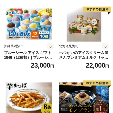
沖縄県浦添市
北海道別海町
ブルーシール アイス ギフト
べつかいのアイスクリーム屋
18個（12種類）| ブルーシー
さんプレミアムミルクリッチ
ルアイス ブルーシールアイ
12個（AP-01）（ 北海道アイ
23,000
22,000
円
円
スクリーム 着日指定可能 送
ス 北海道産アイス アイス ア
料無料 ジェラート 沖縄県 バ
イススイーツ アイスクリー
ースデー 贈り物 プレゼント
ム 北海道産アイスクリーム
誕生日 カップ 詰め合わせ バ
道産アイス 道産アイスクリ
ラエティ | バニラ チョコレー
ーム ギフト 詰合せ 詰め合わ
ト ストロベリー ピスタチオ
せ ふるさと納税 ）
バニラ＆クッキー ウベ 沖縄
紅イモ 塩ちんすこう 沖縄シ
ークヮーサー 沖縄黒糖 琉球
ロイヤルミルクティ 沖縄パ