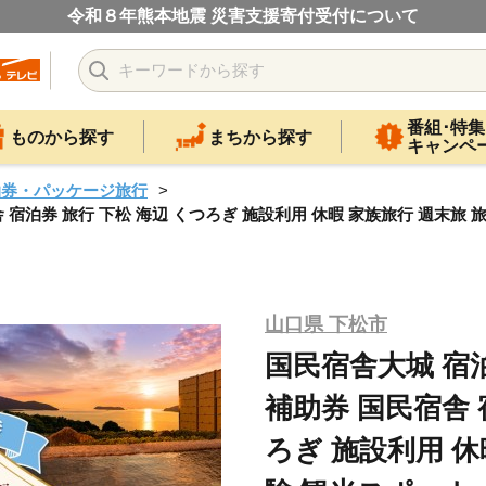
令和８年熊本地震 災害支援寄付受付について
番組･特集
ものから探す
まちから探す
キャンペ
泊券・パッケージ旅行
舎 宿泊券 旅行 下松 海辺 くつろぎ 施設利用 休暇 家族旅行 週末旅
山口県 下松市
国民宿舎大城 宿泊
補助券 国民宿舎 
ろぎ 施設利用 休