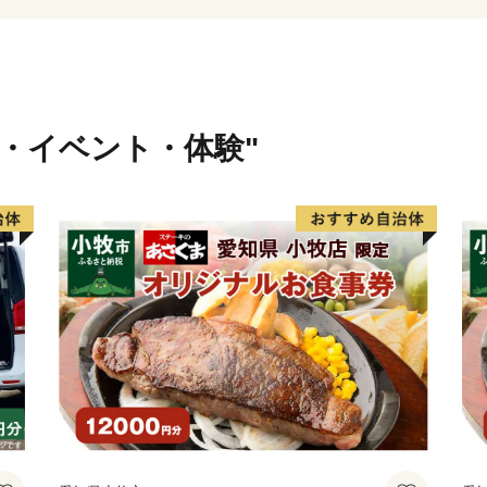
【下松市ふるさと寄附金に
（ご注意）
・お礼の品は、下松市外に
・お礼の品のお届けには、1
行・イベント・体験"
・お礼の品を受け取ること
に該当します。
・一回の寄附につき、お礼の
す。
・お礼の品の写真はイメー
■ワンストップ特例申請
・令和4年10月14日より
可能になりました。
ご利用の際は、「自治体マ
ューに沿って手続きを行っ
会社シフトセブンコンサル