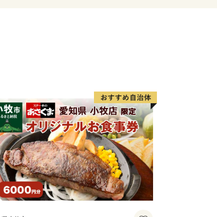
ついて】
お住まいの方に限りお届けします。
～2ヶ月程度かかることがあります。
による経済的利益については、一時所得
品は最大10品までお選びいただけま
ジです。
、オンラインでのワンストップ特例申請が
イページ」にアカウントを作成し、メニ
てください。自治体マイページは、株式
ティングが提供するサービスです。