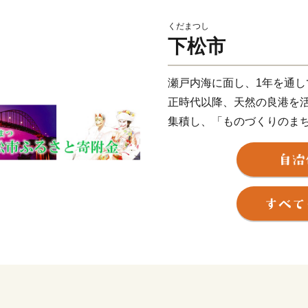
くだまつし
下松市
瀬戸内海に面し、1年を通
正時代以降、天然の良港を
集積し、「ものづくりのま
り、都市基盤の整備が進み
「住みよい」まちとして評
【くだまつ 地名の由来】～
推古天皇の頃、松の木に大
が降（くだ）った松～降り
れています。
また、百済との交易により
つ）」から「くだまつ」と