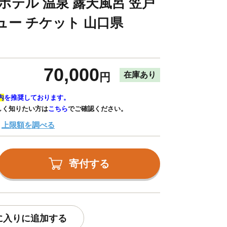
ホテル 温泉 露天風呂 笠戸
ュー チケット 山口県
70,000
在庫あり
円
内
を推奨しております。
しく知りたい方は
こちら
でご確認ください。
上限額を調べる
寄付する
に入りに追加する