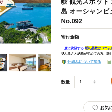
験 観光スポット 
島 オーシャンビ
No.092
寄付金額
一度に決済する
返礼品数は３つ以
🔰ふるさと納税が初めての方、詳
仕組みについて知る
数量
お気