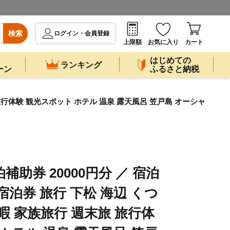
検索
ログイン・会員登録
上限額
お気に入り
カート
はじめての
ランキング
ーン
ふるさと納税
 旅行体験 観光スポット ホテル 温泉 露天風呂 笠戸島 オーシャ
補助券 20000円分 ／ 宿泊
宿泊券 旅行 下松 海辺 くつ
暇 家族旅行 週末旅 旅行体