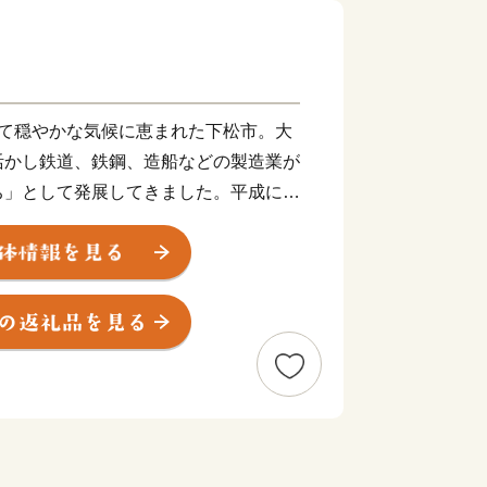
して穏やかな気候に恵まれた下松市。大
活かし鉄道、鉄鋼、造船などの製造業が
ち」として発展してきました。平成に入
、商業施設がコンパクトに集約しており
価されています。
降星伝説～
きな星が降ったとの伝説に基づき「星
松」から下松の地名につながったと言わ
百済と貿易する港「百済津（くだら
なったという説もあります。