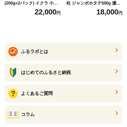
(200g×2パック) イクラ 小分
柱 ジャンボホタテ500g 濃厚
け いくら醤油漬 鮭いくら い
な旨味と甘み （ほたて ホタ
22,000
18,000
円
円
くら醤油漬け 鮭 鮭卵 ikura
テ 帆立 貝柱 ホタテ貝柱 大玉
醤油いくら 冷凍いくら いく
大粒 北海道 別海 野付 ふるさ
ら北海道 醤油鮭いくら 人気
と納税）
大好評品 北海道 白糠町
ふるラボとは
はじめてのふるさと納税
よくあるご質問
コラム