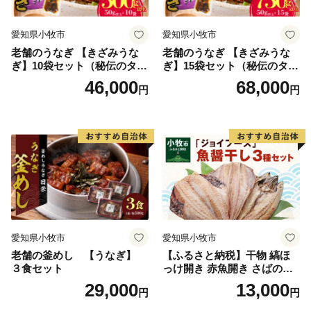
愛知県小牧市
愛知県小牧市
老舗のうなぎ 【きざみうな
老舗のうなぎ 【きざみうな
ぎ】10袋セット（秘伝のタレ
ぎ】15袋セット（秘伝のタレ
付）
付）
46,000
68,000
円
円
愛知県小牧市
愛知県小牧市
老舗の釜めし 【うなぎ】
【ふるさと納税】干物 縞ほ
３食セット
っけ開き 赤魚開き さばの開
き 魚醤干し 3種 セット 詰め
29,000
13,000
円
円
合わせ 魚 おかず 肉厚 おいし
い さば 赤魚 縞ホッケ ジョイ