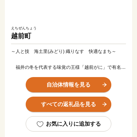
えちぜんちょう
越前町
～人と技 海土里(みどり) 織りなす 快適なまち～
福井の冬を代表する味覚の王様「越前がに」で有名な
越前町。海岸部が越前加賀海岸国定公園の指定を受けて
おり、自然と豊かな海の恵みに恵まれています。
自治体情報を見る
また、越前海岸は日本水仙の日本三大群生地の一つと
すべての返礼品を見る
して知られており、12月～2月末までの開花シーズンに
は国道305号から眺めた斜面は水仙でうめつくされ、優
しい香りが漂います。内陸部には、織田信長一族ゆかり
お気に入りに追加する
の「剱神社」や日本六古窯のひとつである「越前焼」、