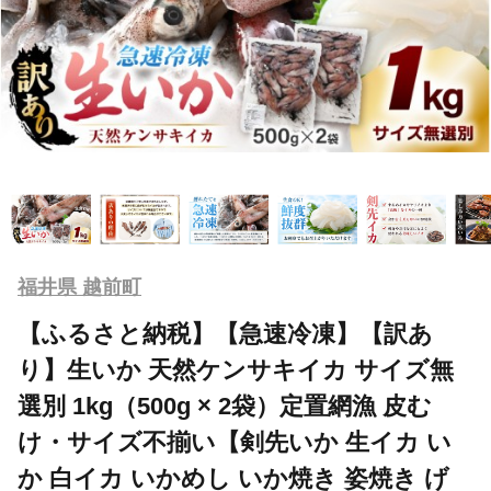
福井県 越前町
【ふるさと納税】【急速冷凍】【訳あ
り】生いか 天然ケンサキイカ サイズ無
選別 1kg（500g × 2袋）定置網漁 皮む
け・サイズ不揃い【剣先いか 生イカ い
か 白イカ いかめし いか焼き 姿焼き げ