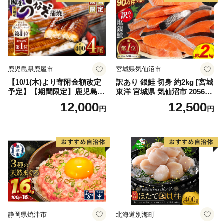
鹿児島県鹿屋市
宮城県気仙沼市
【10/1(木)より寄附金額改定
訳あり 銀鮭 切身 約2kg [宮城
予定】【期間限定】鹿児島県
東洋 宮城県 気仙沼市 205649
大隅産うなぎ蒲焼4尾（400
91] 鮭 魚介類 海鮮 訳アリ 規
12,000
12,500
円
円
g） KN007-023
格外 不揃い さけ サケ 鮭切身
シャケ 切り身 冷凍 家庭用 お
かず 弁当 支援 サーモン 銀鮭
切り身 魚 わけあり
静岡県焼津市
北海道別海町