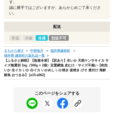
す。
誠に勝手ではございますが、あらかじめご了承くださ
い。
配送
常温
冷蔵
冷凍
別送不可
まちから探す
中部地方
福井県越前町
福井県 越前町の返礼品一覧
【ふるさと納税】【急速冷凍】【訳あり】生いか 天然ケンサキイカ サ
イズ無選別 1kg（500g × 2袋）定置網漁 皮むけ・サイズ不揃い【剣先
いか 生イカ いか 白イカ いかめし いか焼き 姿焼き げそ 煮付け 海鮮
鮮魚 おつまみ】 [e15-a062]
このページをシェアする