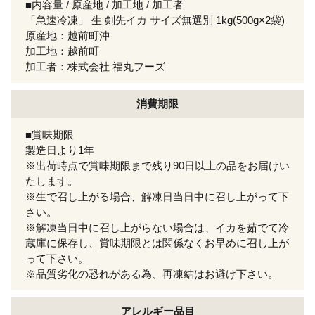
■内容量 / 原産地 / 加工地 / 加工者
「急速冷凍」 生 剣先イカ サイズ無選別 1kg(500g×2袋)
原産地：越前町沖
加工地：越前町
加工者：株式会社 福丸フーズ
消費期限
■賞味期限
製造日より1年
※出荷時点で賞味期限まで残り90日以上の品をお届けい
たします。
※生で召し上がる場合、解凍日当日中に召し上がって下
さい。
※解凍当日中に召し上がらない場合は、イカを茹でて冷
蔵庫に保存し、賞味期限とは関係なくお早めに召し上が
って下さい。
※品質劣化の恐れがある為、再凍結はお避け下さい。
アレルギー
品目