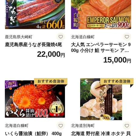
鹿児島県大崎町
北海道白糠町
鹿児島県産うなぎ長蒲焼4尾
大人気 エンペラーサーモン 9
00g 小分け 鮭 サーモン アト
22,000
円
ランティックサーモン 水産
15,000
円
庁長官賞 受賞 さけ シャケ し
ゃけ sake カルパッチョ ソテ
ー レアステーキ 人気 高級 大
満足 美味しい 贈答 生食用 刺
身 お刺身 刺し身 魚介類 海鮮
冷凍 厚切り 薄切り ふるさと
納税 ふるさとチョイス チョ
イス 北海道 白糠町
北海道白糠町
北海道別海町
いくら醤油漬（鮭卵） 400g
北海道 野付産 冷凍 ホタテ 貝