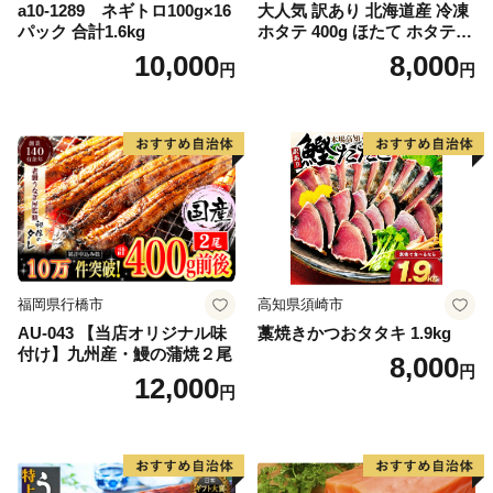
a10-1289 ネギトロ100g×16
大人気 訳あり 北海道産 冷凍
パック 合計1.6kg
ホタテ 400g ほたて ホタテ
帆立 貝柱 海鮮 魚介類 刺身
10,000
8,000
円
円
大粒 天然 海鮮 ランキング 大
人気 人気 おすすめ 訳あり ）
福岡県行橋市
高知県須崎市
AU-043 【当店オリジナル味
藁焼きかつおタタキ 1.9kg
付け】九州産・鰻の蒲焼２尾
8,000
円
12,000
円