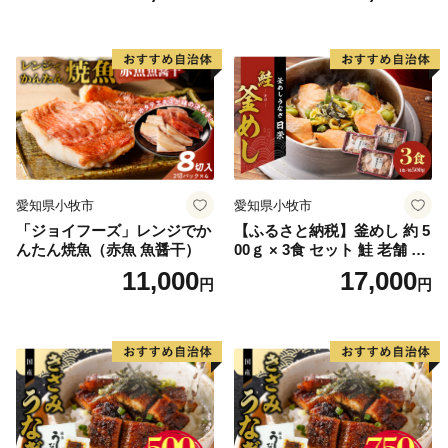
愛知県小牧市
愛知県小牧市
「ジョイフーズ」レンジでか
【ふるさと納税】釜めし 約 5
んたん焼魚（赤魚 魚醤干）
00ｇ × 3食 セット 鮭 老舗 急
速冷凍 レンチン 時短 簡単調
11,000
17,000
円
円
理 食品 加工品 海鮮 手作り
ほくほく ご飯 お弁当 おにぎ
り お茶漬け お取り寄せ お取
り寄せグルメ 愛知県 小牧市
送料無料