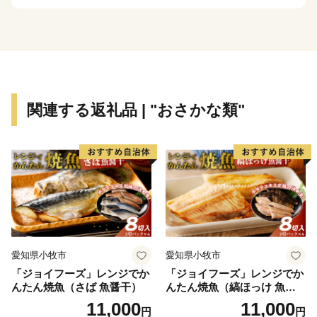
古代山岳信仰の祖と云われる泰澄大師ゆかりの「越知
山」など、歴史や文化の香り高い魅力ある観光地が多く
あります。ぜひ一度お越しいただき、本物の“越前ブラ
ンド”に触れてみてください。
【お問い合わせについて】
関連する返礼品 | "おさかな類"
越前町ふるさと納税サポート
営業時間 9：30～17:30 (土日祝日・12/29～1/3休み)
TEL 050-5526-2902
メール furusato@town-echizen.com
※寄附金受領証明書およびワンストップ特例申請は返礼
品とは別に郵送をしております。
愛知県小牧市
愛知県小牧市
「ジョイフーズ」レンジでか
「ジョイフーズ」レンジでか
んたん焼魚（さば 魚醤干）
んたん焼魚（縞ほっけ 魚醤
干）
11,000
11,000
円
円