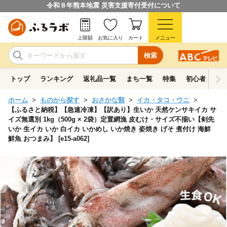
令和８年熊本地震 災害支援寄付受付について
上限額
お気に入り
カート
メニュー
検索
トップ
ランキング
返礼品一覧
まち一覧
特集
初心者ガイド
ホーム
ものから探す
おさかな類
イカ・タコ・ウニ
【ふるさと納税】【急速冷凍】【訳あり】生いか 天然ケンサキイカ サ
イズ無選別 1kg（500g × 2袋）定置網漁 皮むけ・サイズ不揃い【剣先
いか 生イカ いか 白イカ いかめし いか焼き 姿焼き げそ 煮付け 海鮮
鮮魚 おつまみ】 [e15-a062]