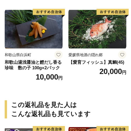
フーズ 魚貝類 お取り寄せ お
取り寄せグルメ 魚醤 ナンプ
ラー 愛知県 小牧市 冷凍 送料
無料
和歌山県白浜町
愛媛県地酒の隠れ郷
和歌山湯浅醤油と鰹だし香る
【愛育フィッシュ】真鯛(45)
珍味 数の子 100g×2パック
20,000
円
10,000
円
この返礼品を見た人は
こんな返礼品も見ています