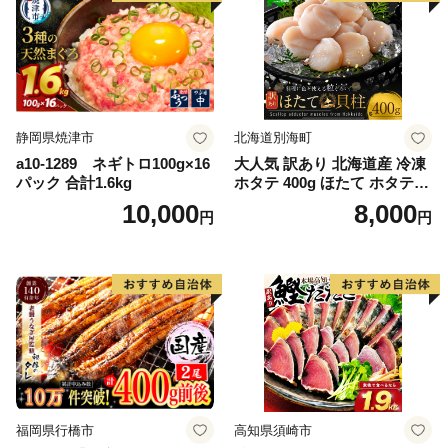
静岡県焼津市
北海道別海町
a10-1289 ネギトロ100g×16
大人気 訳あり 北海道産 冷凍
パック 合計1.6kg
ホタテ 400g ほたて ホタテ
帆立 貝柱 海鮮 魚介類 刺身
10,000
8,000
円
円
大粒 天然 海鮮 ランキング 大
人気 人気 おすすめ 訳あり ）
福岡県行橋市
高知県須崎市