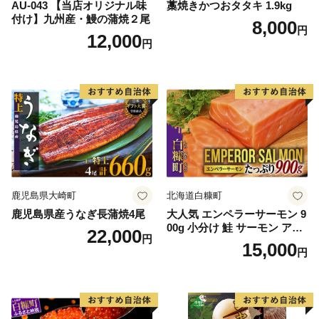
AU-043 【当店オリジナル味
藁焼きかつおタタキ 1.9kg
付け】九州産・鰻の蒲焼２尾
8,000
円
12,000
円
鹿児島県大崎町
北海道白糠町
鹿児島県産うなぎ長蒲焼4尾
大人気 エンペラーサーモン 9
00g 小分け 鮭 サーモン アト
22,000
円
ランティックサーモン 水産
15,000
円
庁長官賞 受賞 さけ シャケ し
ゃけ sake カルパッチョ ソテ
ー レアステーキ 人気 高級 大
満足 美味しい 贈答 生食用 刺
身 お刺身 刺し身 魚介類 海鮮