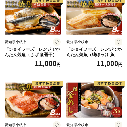
れています。
★ABCテレビのニュース情報番組「キャスト」で「井
戸畳店」が紹介されました！
👉inoca SETTA WOMEN【葡萄×紫紺】（雪駄・女性
用）
愛知県小牧市
愛知県小牧市
👉inoca SETTA MEN【濡羽×茜】（雪駄・男性用）
「ジョイフーズ」レンジでか
「ジョイフーズ」レンジでか
👉inoca SETTA OVERSEAS【牡丹×紫紺】（雪駄・海
んたん焼魚（さば 魚醤干）
んたん焼魚（縞ほっけ 魚醤
外用）
干）
11,000
11,000
円
円
👉inoca CASE CARD【山吹×紫紺】（カードケース）
愛知県小牧市
愛知県小牧市