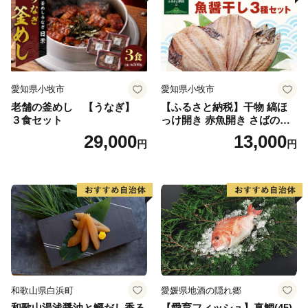
愛知県小牧市
愛知県小牧市
老舗の釜めし 【うなぎ】
【ふるさと納税】干物 縞ほ
３食セット
っけ開き 赤魚開き さばの開
き 魚醤干し 3種 セット 詰め
29,000
13,000
円
円
合わせ 魚 おかず 肉厚 おいし
い さば 赤魚 縞ホッケ ジョイ
フーズ 魚貝類 お取り寄せ お
取り寄せグルメ 魚醤 ナンプ
ラー 愛知県 小牧市 冷凍 送料
無料
和歌山県白浜町
愛媛県地酒の隠れ郷
和歌山湯浅醤油と鰹だし香る
【愛育フィッシュ】真鯛(45)