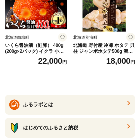
冷凍 厚切り 薄切り ふるさと
納税 ふるさとチョイス チョ
イス 北海道 白糠町
北海道白糠町
北海道別海町
いくら醤油漬（鮭卵） 400g
北海道 野付産 冷凍 ホタテ 貝
(200g×2パック) イクラ 小分
柱 ジャンボホタテ500g 濃厚
け いくら醤油漬 鮭いくら い
な旨味と甘み （ほたて ホタ
22,000
18,000
円
円
くら醤油漬け 鮭 鮭卵 ikura
テ 帆立 貝柱 ホタテ貝柱 大玉
醤油いくら 冷凍いくら いく
大粒 北海道 別海 野付 ふるさ
ら北海道 醤油鮭いくら 人気
と納税）
大好評品 北海道 白糠町
ふるラボとは
はじめてのふるさと納税