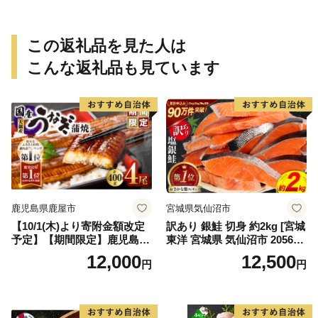
この返礼品を見た人は
こんな返礼品も見ています
鹿児島県鹿屋市
宮城県気仙沼市
【10/1(木)より寄附金額改定
訳あり 銀鮭 切身 約2kg [宮城
予定】【期間限定】鹿児島県
東洋 宮城県 気仙沼市 205649
大隅産うなぎ蒲焼4尾（400
91] 鮭 魚介類 海鮮 訳アリ 規
12,000
12,500
円
円
g） KN007-023
格外 不揃い さけ サケ 鮭切身
シャケ 切り身 冷凍 家庭用 お
かず 弁当 支援 サーモン 銀鮭
切り身 魚 わけあり