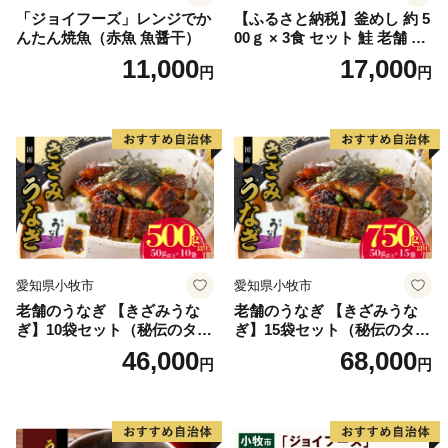
「ジョイフーズ」レンジでか
【ふるさと納税】釜めし 約 5
んたん焼魚（赤魚 魚醤干）
00ｇ × 3食 セット 鮭 老舗 急
速冷凍 レンチン 時短 簡単調
11,000
17,000
円
円
理 食品 加工品 海鮮 手作り
ほくほく ご飯 お弁当 おにぎ
り お茶漬け お取り寄せ お取
り寄せグルメ 愛知県 小牧市
送料無料
愛知県小牧市
愛知県小牧市
老舗のうなぎ 【きざみうな
老舗のうなぎ 【きざみうな
ぎ】10袋セット（秘伝のタレ
ぎ】15袋セット（秘伝のタレ
付）
付）
46,000
68,000
円
円