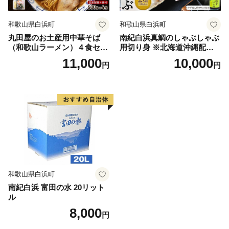
和歌山県白浜町
和歌山県白浜町
丸田屋のお土産用中華そば
南紀白浜真鯛のしゃぶしゃぶ
（和歌山ラーメン）４食セッ
用切り身 ※北海道沖縄配送
ト
不可
11,000
10,000
円
円
和歌山県白浜町
南紀白浜 富田の水 20リット
ル
8,000
円