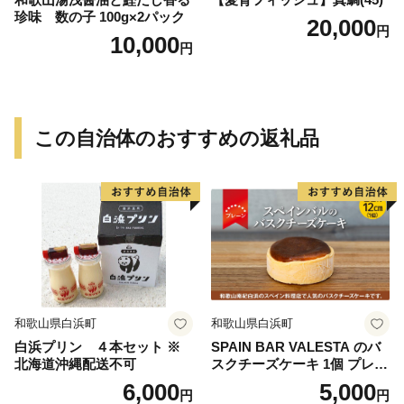
珍味 数の子 100g×2パック
20,000
円
10,000
円
この自治体のおすすめの返礼品
和歌山県白浜町
和歌山県白浜町
白浜プリン ４本セット ※
SPAIN BAR VALESTA のバ
北海道沖縄配送不可
スクチーズケーキ 1個 プレー
ン 12cmホール
6,000
5,000
円
円