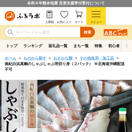
令和８年熊本地震 災害支援寄付受付について
上限額
お気に入り
カート
メニュー
検索
トップ
ランキング
返礼品一覧
まち一覧
特集
初心者ガイド
ホーム
ものから探す
おさかな類
その他魚貝・加工品
南紀白浜真鯛のしゃぶしゃぶ用切り身（２パック） ※北海道沖縄配送
不可