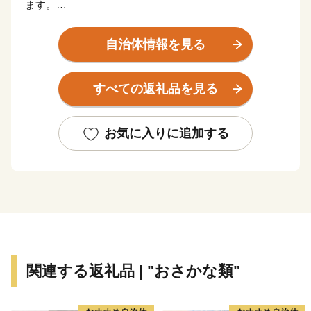
ます。
面積は、200.98平方キロメートルで、県全体の約4.3％
自治体情報を見る
を占めることとなります。年間平均気温は16.8度、年間
降水量は2,219ミリメートルとなっています。温暖で明
すべての返礼品を見る
るく過しやすい気候と言えます。
森林が全体の約81％を占め、北西の半島部に市街地が形
お気に入りに追加する
成され、南部では海岸地域まで山地がせまり、海岸、河
川流域、谷間部に集落が点在しています。町域には、吉
野熊野国立公園、大塔日置川県立自然公園が含まれるな
ど、海・山・川にわたる豊かな自然環境に恵まれた地域
です。
交通網は、東京方面へ航空路により約1時間程度で結ば
関連する返礼品 | "おさかな類"
れ、京阪神地域へは、JR紀勢本線、国道42号、高速道
路(近畿自動車道紀勢線)などにより約2〜3時間でむすば