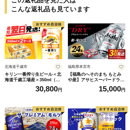
この返礼品を見た人は
こんな返礼品も見ています
北海道千歳市
福島県本宮市
キリン一番搾り生ビール＜北
【福島のへそのまち もとみ
海道千歳工場産＞350ml（24
や産】アサヒスーパードライ
本） 2ケース
350ml×24本 合計8.4L 1ケー
30,800
15,000
円
円
ス アルコール度数5% 缶ビー
ル お酒 ビール アサヒ スーパ
ードライ super dry 24缶 辛
口 送料無料 カメイ 本宮市
【07214-0206】