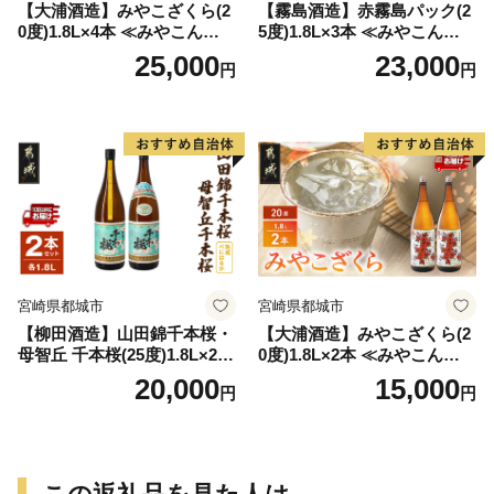
【大浦酒造】みやこざくら(2
【霧島酒造】赤霧島パック(2
0度)1.8L×4本 ≪みやこんじょ
5度)1.8L×3本 ≪みやこんじょ
特急便≫_AD-0771
特急便≫_23-07-K03P-1800-3
25,000
23,000
円
円
-Q
宮崎県都城市
宮崎県都城市
【柳田酒造】山田錦千本桜・
【大浦酒造】みやこざくら(2
母智丘 千本桜(25度)1.8L×2本
0度)1.8L×2本 ≪みやこんじょ
≪みやこんじょ特急便≫_AC
特急便≫_MJ-0771
20,000
15,000
円
円
-0751