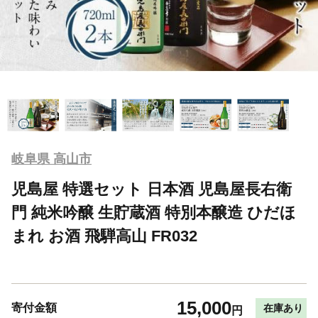
岐阜県 高山市
児島屋 特選セット 日本酒 児島屋長右衛
門 純米吟醸 生貯蔵酒 特別本醸造 ひだほ
まれ お酒 飛騨高山 FR032
15,000
寄付金額
在庫あり
円