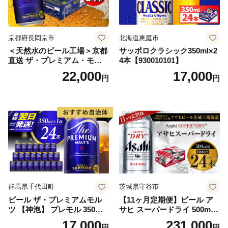
京都府長岡京市
北海道恵庭市
＜天然水のビール工場＞京都
サッポロクラシック350ml×2
直送 ザ・プレミアム・モル
4本【930010101】
ツ 350ml×24本 プレモル [149
22,000
17,000
円
円
5]
群馬県千代田町
茨城県守谷市
ビール ザ・プレミアムモル
【11ヶ月定期便】ビール ア
ツ 【神泡】 プレモル 350ml
サヒ スーパードライ 500ml 2
× 24本 サントリー〈天然水の
4本 1ケース×11ヶ月 | アサヒ
17,000
231,000
円
円