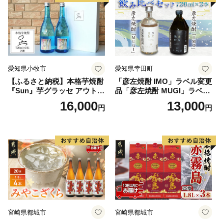
愛知県小牧市
愛知県幸田町
【ふるさと納税】本格芋焼酎
「彦左焼酎 IMO」ラベル変更
『Sun』芋グラッセ アウトド
品「彦左焼酎 MUGI」ラベル
ア ソロキャンプ ベランピン
変更品 飲み比べ セット 合計
16,000
13,000
円
円
グ 巣ごもり 就労支援
2本 720ml×各1本 25度 焼酎
お酒 麦焼酎 芋焼酎
宮崎県都城市
宮崎県都城市