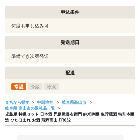
申込条件
何度も申し込み可
発送期日
準備でき次第発送
配送
常温
冷蔵
冷凍
まちから探す
中部地方
岐阜県高山市
岐阜県 高山市の返礼品一覧
児島屋 特選セット 日本酒 児島屋長右衛門 純米吟醸 生貯蔵酒 特別本醸
造 ひだほまれ お酒 飛騨高山 FR032