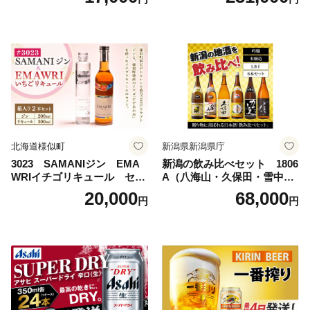
ビール工場〉群馬※沖縄・離
ビール 究極の辛口 酒 お酒 ア
島地域へのお届け不可
ルコール 生ビール Asahi ア
サヒビール スーパードライ s
uper dry 11回 缶ビール 缶 ギ
フト 内祝い 茨城県守谷市 送
料無料
北海道様似町
新潟県新潟県庁
3023 SAMANIジン EMA
新潟の飲み比べセット 1806
WRIイチゴリキュール セッ
A（八海山・久保田・雪中
ト（箱入り）【大人の味 酒
梅・越乃寒梅・かたふね・千
20,000
68,000
円
円
お酒 洋酒 スピリッツ クラフ
代の光）
トジン 国産 sake SAKE gin
GIN liqueur LIQUEUR お酒
セット 詰め合わせ カクテル
ソーダ割り アルコール ロッ
ク ソーダ ジントニック 】