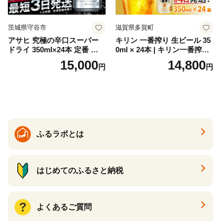
茨城県守谷市
滋賀県多賀町
アサヒ 究極の辛口スーパー
キリン 一番搾り 生ビール 35
ドライ 350ml×24本 定番 ビー
0ml × 24本 | キリン一番搾り
ル 缶ビール 酒 お酒 アルコー
キリンビール 一番搾り ビー
15,000
14,800
円
円
ル 辛口
ル 24缶 きりんいちばんしぼ
り キリン一番搾り びーる 1
ケース 24缶 24本 キリン一番
搾り KIRIN きりん 麒麟 キリ
ン一番搾り いちばんしぼり
キリン一番搾り 父の日 ちち
の日
ふるラボとは
はじめてのふるさと納税
よくあるご質問