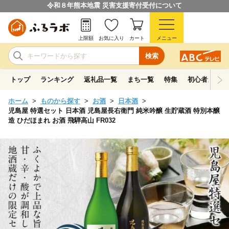
令和８年熊本地震 災害支援寄付受付について
上限額
お気に入り
カート
メニュー
検索
トップ
ランキング
返礼品一覧
まち一覧
特集
初心者ガイド
ホーム
ものから探す
お酒
日本酒
児島屋 特選セット 日本酒 児島屋長右衛門 純米吟醸 生貯蔵酒 特別本醸
造 ひだほまれ お酒 飛騨高山 FR032