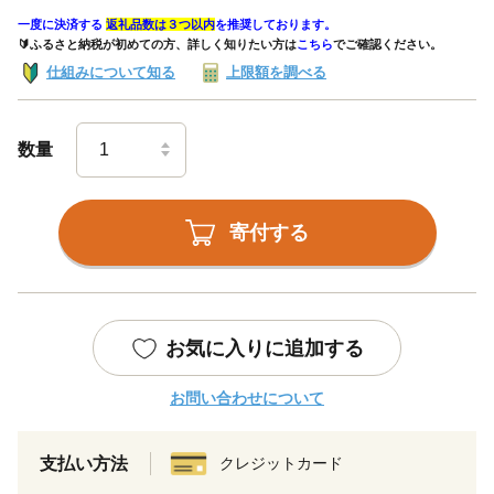
一度に決済する
返礼品数は３つ以内
を推奨しております。
🔰ふるさと納税が初めての方、詳しく知りたい方は
こちら
でご確認ください。
仕組みについて知る
上限額を調べる
数量
寄付する
お気に入りに追加する
お問い合わせについて
支払い方法
クレジットカード