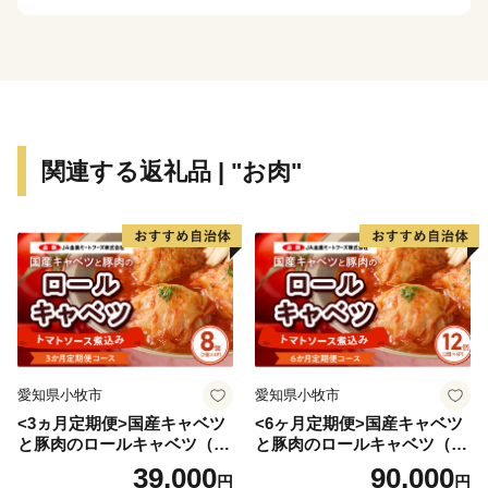
関連する返礼品 | "お肉"
愛知県小牧市
愛知県小牧市
<3ヵ月定期便>国産キャベツ
<6ヶ月定期便>国産キャベツ
と豚肉のロールキャベツ（4P
と豚肉のロールキャベツ（6P
入り）
入り）
39,000
90,000
円
円