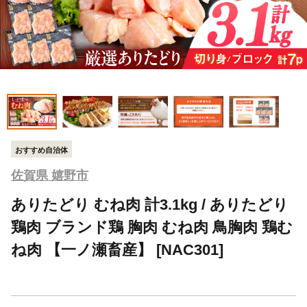
おすすめ自治体
佐賀県 嬉野市
ありたどり むね肉 計3.1kg / ありたどり
鶏肉 ブランド鶏 胸肉 むね肉 鳥胸肉 鶏む
ね肉 【一ノ瀬畜産】 [NAC301]