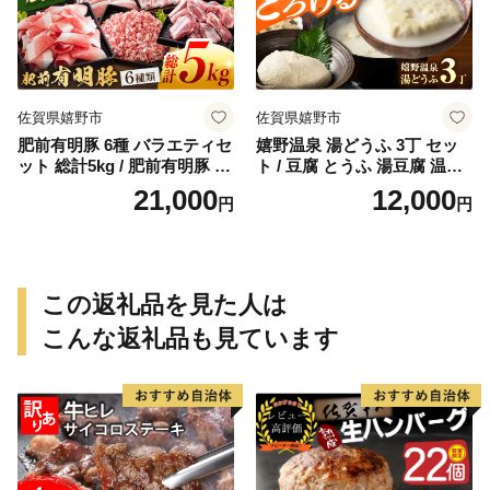
佐賀県嬉野市
佐賀県嬉野市
肥前有明豚 6種 バラエティセ
嬉野温泉 湯どうふ 3丁 セッ
ット 総計5kg / 肥前有明豚 豚
ト / 豆腐 とうふ 湯豆腐 温泉
肉 豚 切り落とし きりおとし
湯豆腐 嬉野温泉 九州 佐賀 嬉
21,000
12,000
円
円
ミンチ ロース ヒレカツ バラ
野【藤川とうふ店】 [NBT00
スペアリブ 小分け 便利 【く
1]
すのきファーム】 [NAS002]
この返礼品を見た人は
こんな返礼品も見ています