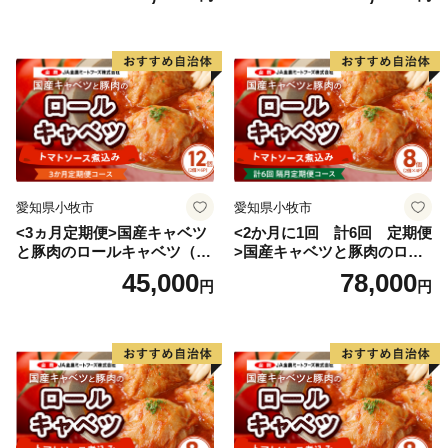
愛知県小牧市
愛知県小牧市
<3ヵ月定期便>国産キャベツ
<2か月に1回 計6回 定期便
と豚肉のロールキャベツ（6P
>国産キャベツと豚肉のロー
入り）
ルキャベツ（4P入り）
45,000
78,000
円
円