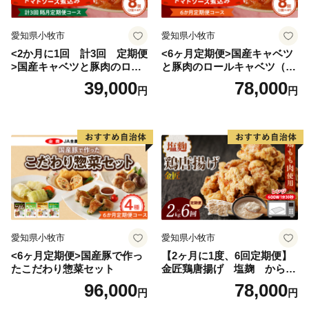
愛知県小牧市
愛知県小牧市
<2か月に1回 計3回 定期便
<6ヶ月定期便>国産キャベツ
>国産キャベツと豚肉のロー
と豚肉のロールキャベツ（4P
ルキャベツ（4P入り）
入り）
39,000
78,000
円
円
愛知県小牧市
愛知県小牧市
<6ヶ月定期便>国産豚で作っ
【2ヶ月に1度、6回定期便】
たこだわり惣菜セット
金匠鶏唐揚げ 塩麹 からあ
げ
96,000
78,000
円
円