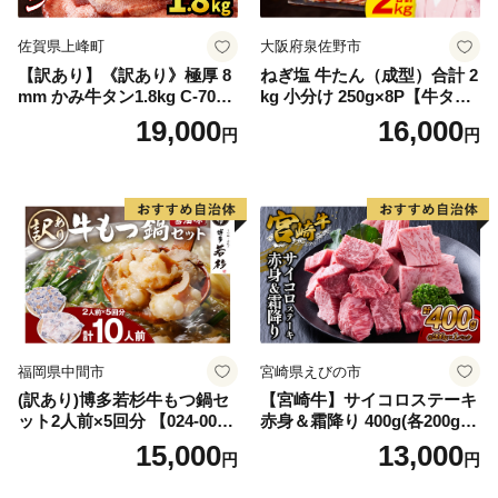
佐賀県上峰町
大阪府泉佐野市
【訳あり】《訳あり》極厚 8
ねぎ塩 牛たん（成型）合計 2
mm かみ牛タン1.8kg C-709-
kg 小分け 250g×8P【牛タン
AS
牛肉 焼肉用 薄切り 訳あり サ
19,000
16,000
円
円
イズ不揃い】
福岡県中間市
宮崎県えびの市
(訳あり)博多若杉牛もつ鍋セ
【宮崎牛】サイコロステーキ
ット2人前×5回分 【024-002
赤身＆霜降り 400g(各200g×
7】
１P 計2P) 真空パック 冷凍
15,000
13,000
円
円