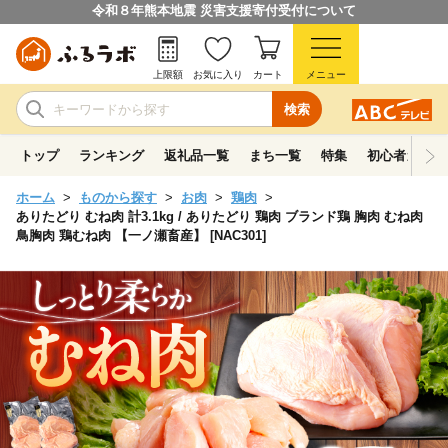
令和８年熊本地震 災害支援寄付受付について
上限額
お気に入り
カート
メニュー
検索
トップ
ランキング
返礼品一覧
まち一覧
特集
初心者ガイド
ホーム
ものから探す
お肉
鶏肉
ありたどり むね肉 計3.1kg / ありたどり 鶏肉 ブランド鶏 胸肉 むね肉
鳥胸肉 鶏むね肉 【一ノ瀬畜産】 [NAC301]