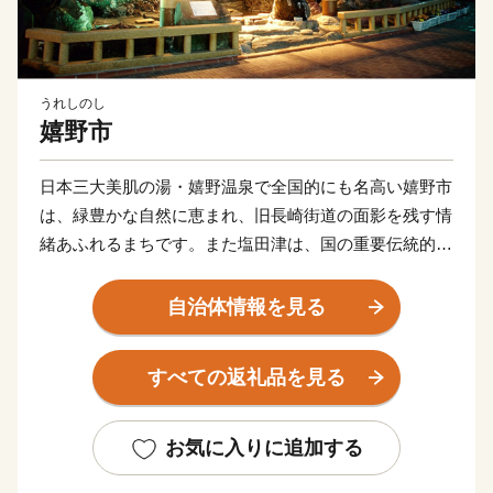
うれしのし
嬉野市
日本三大美肌の湯・嬉野温泉で全国的にも名高い嬉野市
は、緑豊かな自然に恵まれ、旧長崎街道の面影を残す情
緒あふれるまちです。また塩田津は、国の重要伝統的建
造物群保存地区に指定されており、和紙や鍛冶、石工な
ど職人たちの匠の技が時を超えて受け継がれています。
自治体情報を見る
キャッチフレーズである「歓声が響きあう嬉野市」をめ
ざして、まちづくりに取り組んでいます。
すべての返礼品を見る
お気に入りに追加する