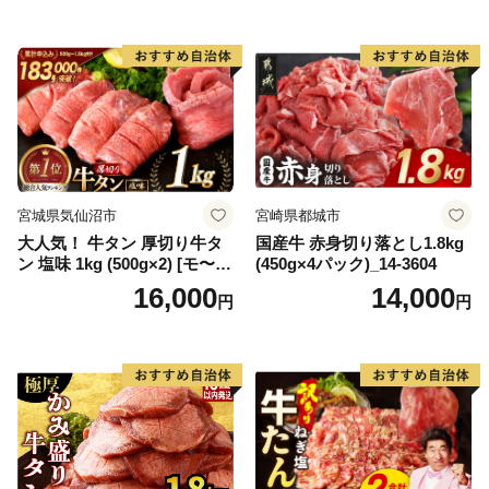
65175)
宮城県気仙沼市
宮崎県都城市
大人気！ 牛タン 厚切り牛タ
国産牛 赤身切り落とし1.8kg
ン 塩味 1kg (500g×2) [モ〜ラ
(450g×4パック)_14-3604
ンド 宮城県 気仙沼市 205646
16,000
14,000
円
円
60] 肉 牛肉 精肉 牛たん 牛タ
ン塩 牛たん塩 冷凍 焼肉 BB
Q アウトドア バーベキュー
厚切り タン