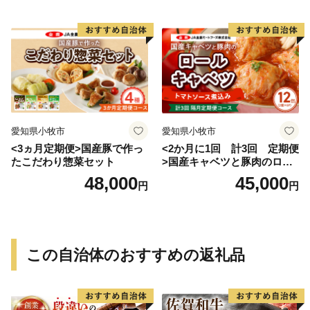
愛知県小牧市
愛知県小牧市
<3ヵ月定期便>国産豚で作っ
<2か月に1回 計3回 定期便
たこだわり惣菜セット
>国産キャベツと豚肉のロー
ルキャベツ（6P入り）
48,000
45,000
円
円
この自治体のおすすめの返礼品