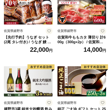
佐賀県嬉野市
佐賀県嬉野市
【先行予約】うなぎ セット
佐賀和牛ももカタ 薄切り 計6
(2尾 タレ付き) / うなぎ 鰻 ウ
00g（300g×2p） / 佐賀和牛
ナギ 炭火 炭火焼き 蒲焼 蒲焼
佐賀県産黒毛和牛 牛肉【一
22,000
14,000
円
円
き【森うなぎ屋】 [NAK004]
ノ瀬畜産】 [NAC029]
佐賀県嬉野市
佐賀県嬉野市
嬉野市3蔵 純米大吟醸酒 飲み
純正 ごま油 ギフト セット 25