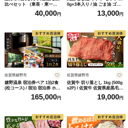
比べセット （東長・東一・
0g×3本入り / 油 ごま油 ゴマ
虎之児） 720ml 3本 【嬉野酒
油 胡麻 【山下製油】 [NBE0
40,000
13,000
円
円
店】 [NBQ012]
02]
佐賀県嬉野市
佐賀県嬉野市
嬉野温泉 宿泊券ペア 1泊2食
佐賀牛 切り落とし 1kg (500g
(松コース) / 宿泊 宿泊券 ホテ
x2P) / 佐賀牛 佐賀県産黒毛和
ル 旅館 温泉 嬉野温泉 旅行
牛 牛肉 切り落とし 切落し
165,000
19,000
円
円
観光 佐賀 嬉野【嬉野温泉 旅
【桑原畜産】 ［NAB027］
館組合】 [NAD002]