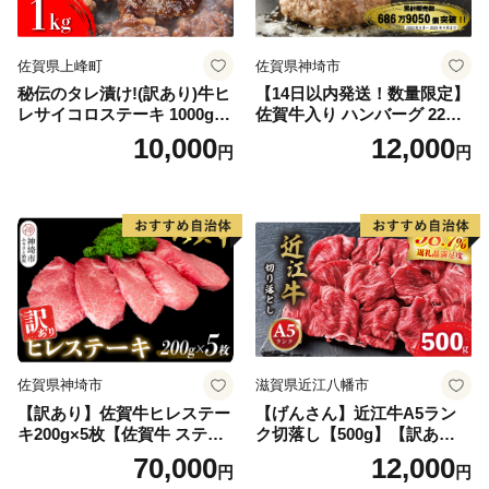
佐賀県上峰町
佐賀県神埼市
秘伝のタレ漬け!(訳あり)牛ヒ
【14日以内発送！数量限定】
レサイコロステーキ 1000g
佐賀牛入り ハンバーグ 22個
【B-1098-AS】
2.6kg(120g×22個)【佐賀牛
10,000
12,000
円
円
黒毛和牛 ブランド牛 九州 ハ
ンバーグ 牛肉 豚肉 国産 お弁
当 おかず 惣菜 おすすめ 人
気】(H083106)
佐賀県神埼市
滋賀県近江八幡市
【訳あり】佐賀牛ヒレステー
【げんさん】近江牛A5ラン
キ200g×5枚【佐賀牛 ステー
ク切落し【500g】【訳あり】
キ ブランド肉 ヒレ肉 フィレ
【DG12W】
70,000
12,000
円
円
肉 ジューシー ヘルシー】(H0