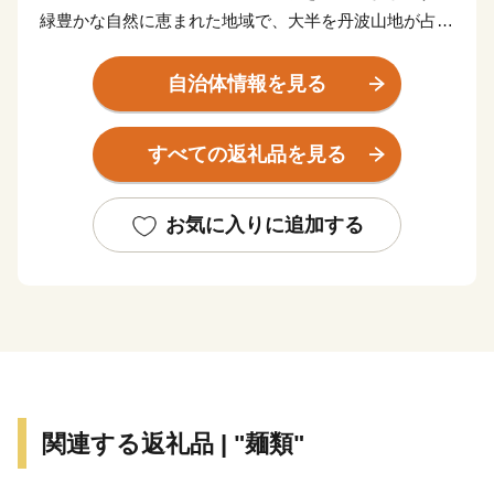
緑豊かな自然に恵まれた地域で、大半を丹波山地が占め
ています。市の代表的な観光スポットである「美山かや
ぶきの里」は日本の原風景に出会える場所として人気
自治体情報を見る
で、かやぶき民家が立ち並ぶ地域は国の重要伝統的建造
物群保存地区に選定されており、新緑や雪など四季折々
すべての返礼品を見る
に変化する景観で訪れる人々を癒してくれます。京都の
台所として付加価値の高いお米や京野菜、乳製品などを
生産しているほか、木工や焼き物等の工芸作家が拠点を
お気に入りに追加する
構える「ものづくり」のまち、南丹市。ふるさと納税を
通じて、ぜひ、南丹市の「食」や「技」をお楽しみくだ
さい。
関連する返礼品 | "麺類"