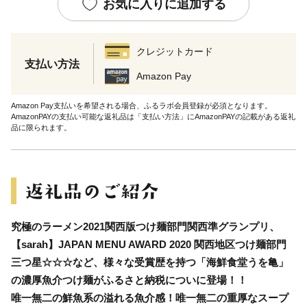
お気に入りに追加する
クレジットカード
支払い方法
Amazon Pay
Amazon Pay支払いを希望される場合、ふるラボ会員登録が必須となります。
AmazonPAYの支払い可能な返礼品は「支払い方法」にAmazonPAYの記載がある返礼
品に限られます。
究極のラーメン2021関西版つけ麺部門関西準グランプリ、
【sarah】JAPAN MENU AWARD 2020 関西地区つけ麺部門
三つ星☆☆☆など、様々な受賞歴を持つ「海鮮食堂うを亀」
の濃厚魚介つけ麺がふるさと納税についに登場！！
唯一無二の鮮魚系の溢れる魚介感！唯一無二の重厚なスープ