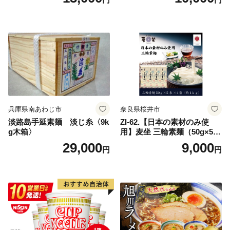
兵庫県南あわじ市
奈良県桜井市
淡路島手延素麺 淡じ糸〈9k
ZI-62.【日本の素材のみ使
g木箱〉
用】麦坐 三輪素麺（50g×5束
×4袋）
29,000
9,000
円
円