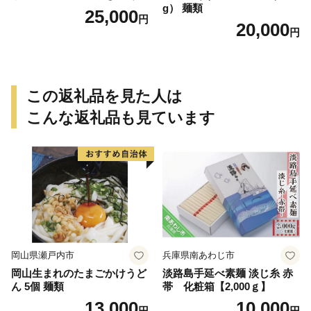
g） 麺類
25,000
円
20,000
円
この返礼品を見た人は
こんな返礼品も見ています
岡山県瀬戸内市
兵庫県南あわじ市
岡山生まれのたまごかけうど
淡路島手延べ素麺 淡じ糸 赤
ん 5個 麺類
帯 化粧箱【2,000ｇ】
13,000
10,000
円
円