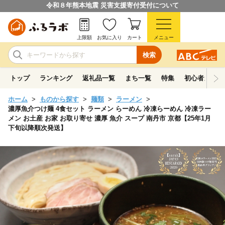
令和８年熊本地震 災害支援寄付受付について
上限額
お気に入り
カート
メニュー
検索
トップ
ランキング
返礼品一覧
まち一覧
特集
初心者ガイド
ホーム
ものから探す
麺類
ラーメン
濃厚魚介つけ麺 4食セット ラーメン らーめん 冷凍らーめん 冷凍ラー
メン お土産 お家 お取り寄せ 濃厚 魚介 スープ 南丹市 京都【25年1月
下旬以降順次発送】