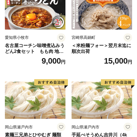
愛知県小牧市
宮崎県高鍋町
名古屋コーチン味噌煮込みう
＜米粉麺フォー＞翌月末迄に
どん2食セット もも肉 地鶏
順次出荷
味噌うどん
9,000
15,000
円
円
岡山県瀬戸内市
岡山県瀬戸内市
素麺三兄弟とひやむぎ 麺類
手延べそうめん吉井川（4k