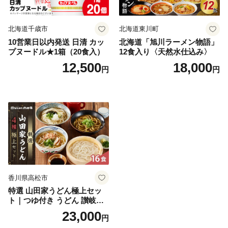
北海道千歳市
北海道東川町
10営業日以内発送 日清 カッ
北海道「旭川ラーメン物語」
プヌードル★1箱（20食入）
12食入り〈天然水仕込み〉
12,500
18,000
円
円
香川県高松市
特選 山田家うどん極上セッ
ト｜つゆ付き うどん 讃岐う
どん さぬきうどん 生麵 うど
23,000
円
んセット カレーうどん 生う