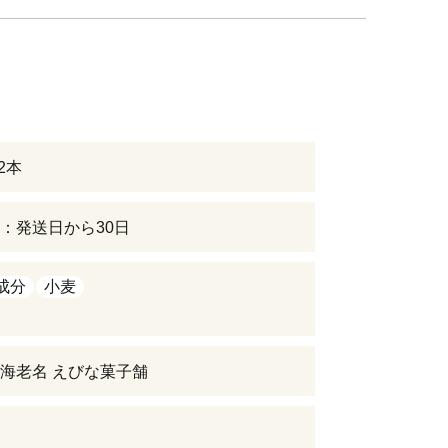
×2本
：発送日から30日
成分
小麦
海老名 えびな菓子舗