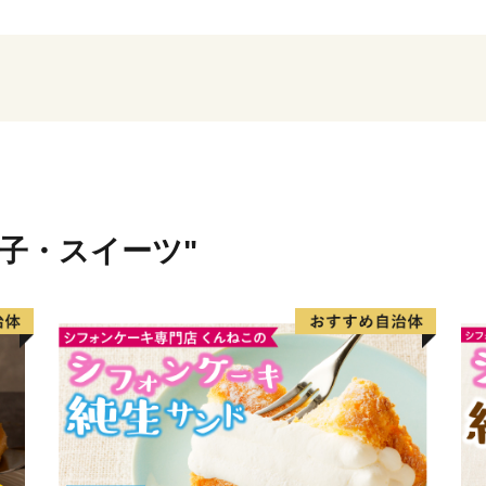
夏は紅花。
白鷹町は日本一の紅花の生
「日本の紅(あか)をつくる
みや紅花染めの体験もでき
秋はアユ。
白鷹のヤナ漁が本番を迎え
菓子・スイーツ"
多くの落ち鮎がかかります
通常よりもひときわ大きく
塩焼きだけでなく、お刺身
も楽しめる、秋の風物詩で
冬は蕎麦。
昔、白鷹町では集落ごとに
があったほど、蕎麦となじ