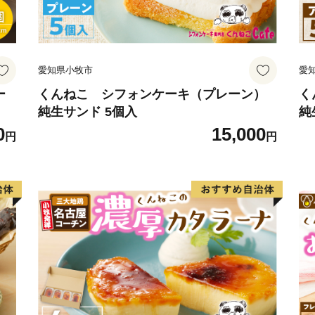
そして、現在も隠れた蕎麦
の蕎麦好きが訪れます。
愛知県小牧市
愛
ー
くんねこ シフォンケーキ（プレーン）
く
純生サンド 5個入
純
0
15,000
円
円