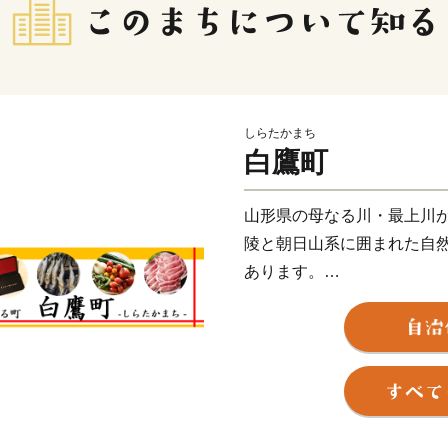
しらたかまち
白鷹町
山形県の母なる川・最上川
陵と朝日山系に囲まれた自
あります。
春はさくら。
樹齢約1200年の薬師桜や
す。
満開が近づくころには桜ま
れます。