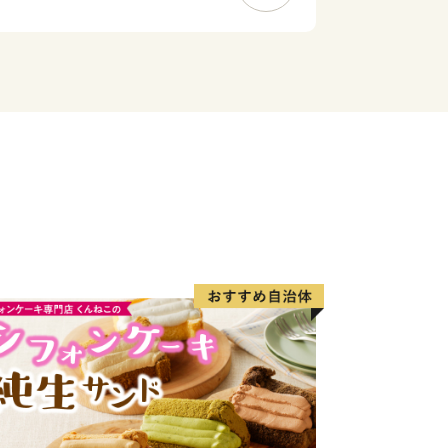
産量を誇ります。
町」をキャッチフレーズに掲げ、紅花摘
る紅花まつりが毎年行われます。
る初秋、日本一の規模を誇るヤナ場には
。
、身のしまりが格別な白鷹の鮎。
や唐揚げなど、獲れたてならではの味覚
す。
一軒以上「蕎麦屋」という屋号を持つ家
みが深い地域。