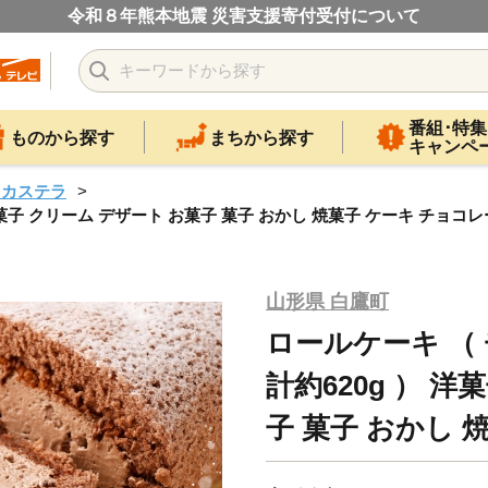
令和８年熊本地震 災害支援寄付受付について
番組･特集
ものから探す
まちから探す
キャンペ
・カステラ
 ） 洋菓子 クリーム デザート お菓子 菓子 おかし 焼菓子 ケーキ チョコ
山形県 白鷹町
ロールケーキ （ チ
計約620g ） 
子 菓子 おかし 