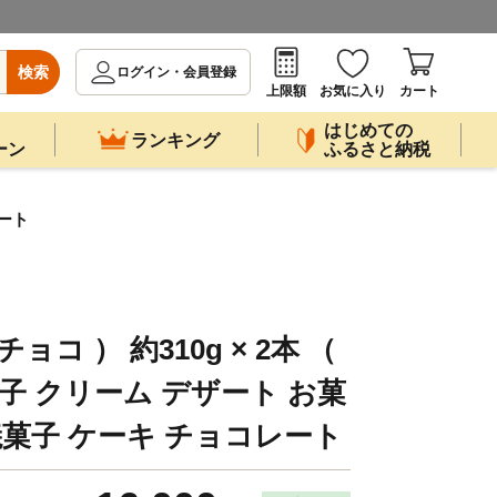
検索
ログイン・会員登録
上限額
お気に入り
カート
はじめての
ランキング
ーン
ふるさと納税
レート
ョコ ） 約310g × 2本 （
洋菓子 クリーム デザート お菓
焼菓子 ケーキ チョコレート