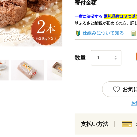
寄付金額
一度に決済する
返礼品数は３つ以
🔰ふるさと納税が初めての方、詳
仕組みについて知る
数量
お気
お
支払い方法