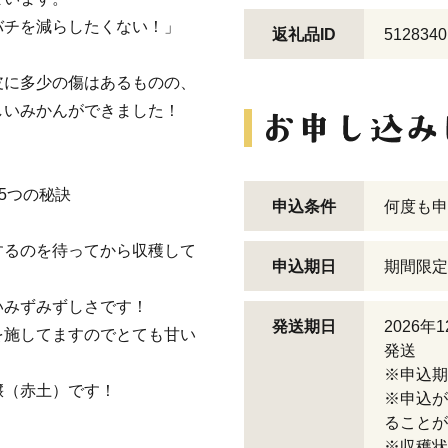
バチを減らしたくない！」
返礼品ID
5128340
皮に多少の傷はあるものの、
しいみかんができました！
5つの秘訣
申込条件
何度も申
するのを待ってから収穫して
申込期日
期間限定
いみずみずしさです！
発送期日
2026
を施してますのでとても甘い
発送
※申込期
壌（赤土）です！
※申込が
ることが
※収穫状