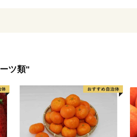
社）
TEL 050-3355-1758
Mail hyuga@yuidesign.jp
受付時間 9:00～17:00
※土曜日・日曜日・祝日・夏季
問い合わせにはお応え出来
【受領証明書およびワンス
ルーツ類"
受領証・ワンストップ特例
度お時間をいただいており
【申請書ご提出先】
〒855-0076
長崎県島原市上折橋町甲161
宮崎県日向市ふるさと納税
※申請後に、氏名や住所変