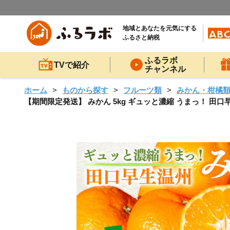
地域とあなたを元気にする
ふるさと納税
ふるラボ
TVで紹介
チャンネル
ホーム
ものから探す
フルーツ類
みかん・柑橘
【期間限定発送】 みかん 5kg ギュッと濃縮 うまっ！ 田口早生