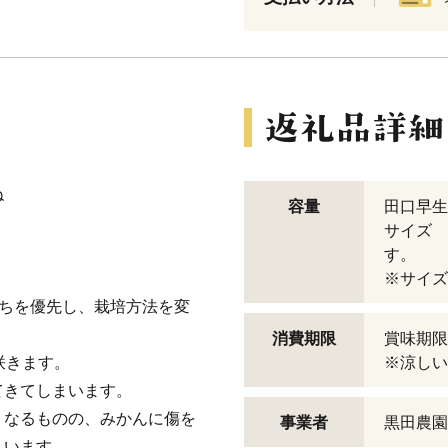
ね
容量
田口早生
サイズ 
す。
※サイズ
持ちを優先し、栽培方法を変
消費期限
賞味期限
咲きます。
※涼しい
てきてしまいます。
くなるものの、みかんに傷を
事業者
黒田農園
まいます。