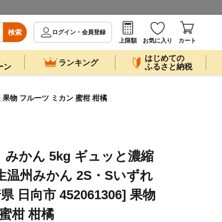
検索
ログイン・会員登録
上限額
お気に入り
カート
はじめての
ランキング
ーン
ふるさと納税
] 果物 フルーツ ミカン 蜜柑 柑橘
みかん 5kg ギュッと濃縮
生温州みかん 2S・Sいずれ
 日向市 452061306] 果物
蜜柑 柑橘