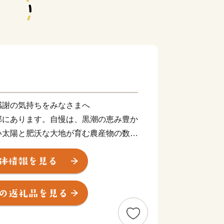
感謝の気持ちをみなさまへ
部にあります。自慢は、黒潮の恵み豊か
い太陽と肥沃な大地が育む農産物の数々
向岬など息をのむような絶景、ユーモラ
どころも数多く、サーフィンの聖地とし
に関するお問い合わせ】
ー （業務委託先 結デザイン有限会