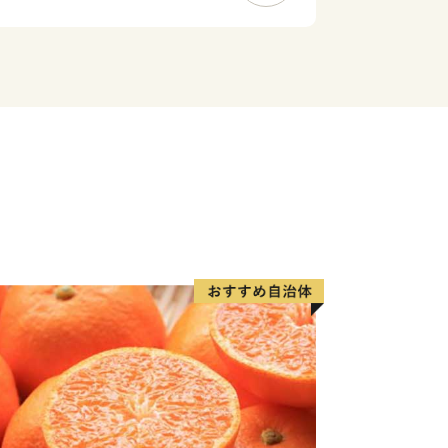
休業（8/13～8/15）・年末年始のお
ません。
トップ特例申請書について】
申請書の発行に、ご入金確認後２週間程
ます。
5-1
 ワンストップ特例申請受付窓口
更等が生じた場合は別途届出が必要とな