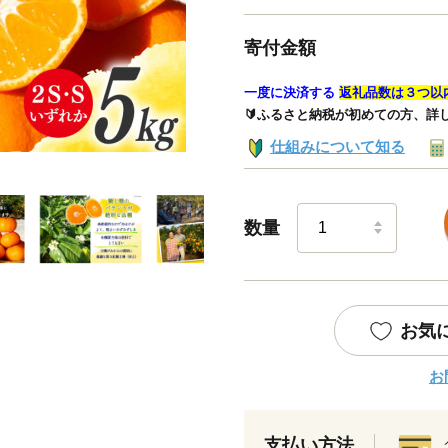
寄付金額
一度に決済する
返礼品数は３つ以
🔰ふるさと納税が初めての方、詳
仕組みについて知る
数量
お気
お
支払い方法