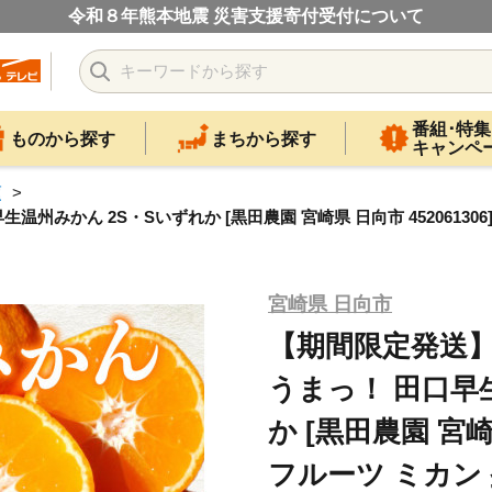
令和８年熊本地震 災害支援寄付受付について
番組･特集
ものから探す
まちから探す
キャンペ
類
温州みかん 2S・Sいずれか [黒田農園 宮崎県 日向市 452061306
宮崎県 日向市
【期間限定発送】 
うまっ！ 田口早
か [黒田農園 宮崎県
フルーツ ミカン 