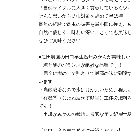
「自然サイクルに大きく貢献しているミツ
そんな想いから防虫対策を辞めて早15年。
長年の経験で昆虫の被害を最小限に抑え、
自然に優しく、味わい深い、とっても美味
ぜひご賞味ください！
●黒田農園の田口早生温州みかんが美味しい
・糖と酸のバランスが絶妙な品種です！
・完全に樹の上で熟させて最高の味に到達
います！
・高畝栽培なので水はけがよいため、程よ
・有機質（なたね油かす類等）主体の肥料
です！
・土壌がみかんの栽培に最適な第３紀層土
【お申し込み前に必ずご確認ください】