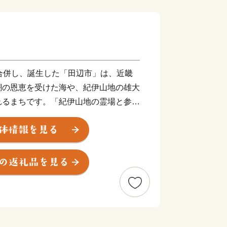
合併し、誕生した「田辺市」は、近畿
潮の恩恵を受けた海や、紀伊山地の雄大
れるまちです。「紀伊山地の霊場と参詣
登録されている熊野古道、里山の恩恵を
して世界農業遺産に認定されている「み
の２つの世界遺産を有しています。旅人
幸などたくさんの魅力が詰まった田辺市