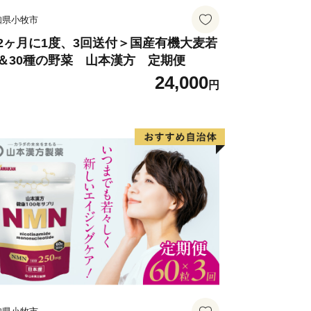
知県小牧市
2ヶ月に1度、3回送付＞国産有機大麦若
＆30種の野菜 山本漢方 定期便
24,000
円