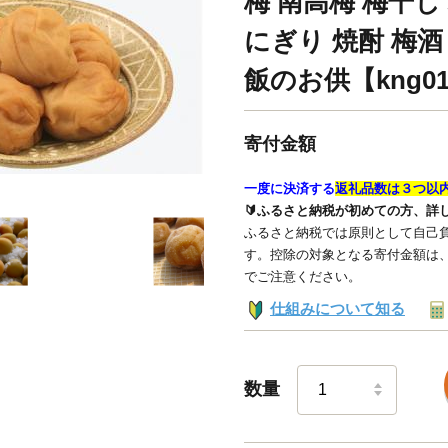
梅 南高梅 梅干し 
にぎり 焼酎 梅酒
飯のお供【kng01
寄付金額
一度に決済する
返礼品数は３つ以
🔰ふるさと納税が初めての方、詳
ふるさと納税では原則として自己負
す。控除の対象となる寄付金額は
でご注意ください。
仕組みについて知る
数量