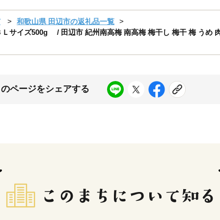
市
和歌山県 田辺市の返礼品一覧
イズ500g / 田辺市 紀州南高梅 南高梅 梅干し 梅干 梅 うめ 肉
このページをシェアする