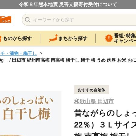
令和８年熊本地震 災害支援寄付受付について
番組･特集
ものから探す
まちから探す
キャンペ
ムチ・漬物・梅干し
/ 田辺市 紀州南高梅 南高梅 梅干し 梅干 梅 うめ 肉厚 お米 おに
おすすめ自治体
和歌山県 田辺市
昔ながらのしょっ
22％）３Ｌサイズ