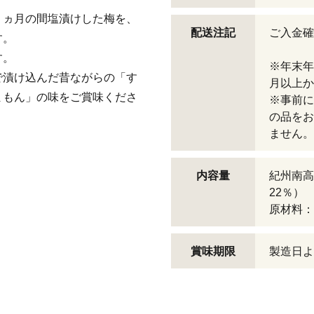
１ヵ月の間塩漬けした梅を、
配送注記
ご入金確
す。
す。
※年末年
で漬け込んだ昔ながらの「す
月以上か
まもん」の味をご賞味くださ
※事前に
の品をお
ません。
内容量
紀州南高
22％）
原材料：
賞味期限
製造日よ