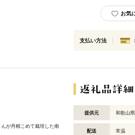
お気
支払い方法
提供元
和歌山県
。
さんが丹精こめて栽培した南
配送
常温