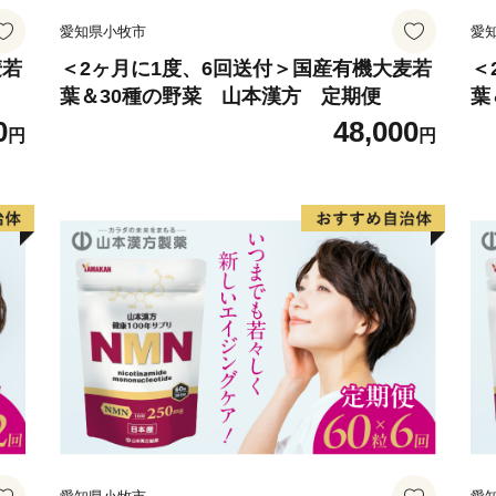
愛知県小牧市
愛
麦若
＜2ヶ月に1度、6回送付＞国産有機大麦若
＜
葉＆30種の野菜 山本漢方 定期便
葉
0
48,000
円
円