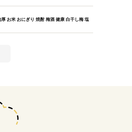
厚 お米 おにぎり 焼酎 梅酒 健康 白干し梅 塩