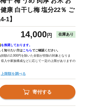
梅干 梅 うめ 肉厚 お米 お
 健康 白干し梅 塩分22％ ご
4-1】
14,000
在庫あり
円
内
を推奨しております。
しく知りたい方は
こちら
でご確認ください。
担額の2,000円を除いた全額が控除の対象となりま
、収入や家族構成などに応じて一定の上限がありますの
上限額を調べる
寄付する