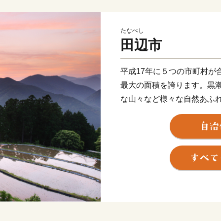
たなべし
田辺市
平成17年に５つの市町村が
最大の面積を誇ります。黒
な山々など様々な自然あふ
道」として世界文化遺産に
活かした持続可能な農業と
なべ・田辺の梅システム」
を癒す温泉、海の幸、山の
にぜひお越しください。