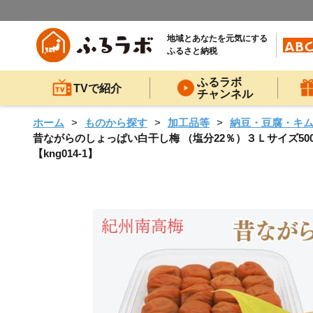
地域とあなたを元気にする
ふるさと納税
ふるラボ
TVで紹介
チャンネル
ホーム
ものから探す
加工品等
納豆・豆腐・キ
昔ながらのしょっぱい白干し梅 （塩分22％）３Ｌサイズ500g 
【kng014-1】