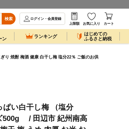
検索
ログイン・会員登録
上限額
お気に入り
カート
はじめての
ランキング
ーン
ふるさと納税
ぎり 焼酎 梅酒 健康 白干し梅 塩分22％ ご飯のお供
ぱい白干し梅 （塩分
500g / 田辺市 紀州南高