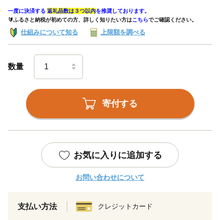
一度に決済する
返礼品数は３つ以内
を推奨しております。
🔰ふるさと納税が初めての方、詳しく知りたい方は
こちら
でご確認ください。
仕組みについて知る
上限額を調べる
数量
寄付する
お気に入りに追加する
お問い合わせについて
支払い方法
クレジットカード