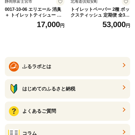
静岡県富士宮市
北海道倶知安町
0017-10-06 エリエール 消臭
トイレットペーパー 2種 ボッ
＋ トイレットティシュー し
クスティッシュ 定期便 全3
っかり香るフレッシュクリア
回 日本製 まとめ買い 防災
17,000
53,000
円
円
の香り ダブル 12ロール×6パ
常備品 日用雑貨 消耗品 生活
ック 72ロール 25m トイレ
必需品 大容量 備蓄 リサイク
ットペーパー パルプ100％ 消
ル ティッシュ ペーパー まと
臭 防臭 日用品 消耗品 備蓄
め買い 雑貨 倶知安町
ふるラボとは
はじめてのふるさと納税
よくあるご質問
コラム