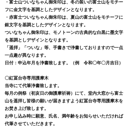
・富士山ついなちゃん御朱印は、冬の装いの富士山をモチー
フに金文字を基調としたデザインとなります。
・赤富士ついなちゃん御朱印は、夏山の富士山をモチーフに
銀文字を基調としたデザインとなります。
ついなちゃん御朱印は、モノトーンの古典的な白黒に墨文字
を基調としデザインとなります。
「遥拝」「ついな」等、手書きで浄書しておりますので一点
一点趣が異なります。
日付：申込年月を浄書致します。（例 令和〇年〇月吉日）
〇紅冨台寺専用護摩木
当寺にて代筆浄書致します。
毎月の例祭（初亥日の御護摩祈祷）にて、堂内大窓から富士
山を遥拝し皆様の願いが届きますよう紅冨台寺専用護摩木を
お焚き上げ致します。
お申し込み時に願意、氏名、満年齢をお知らせいただければ
代筆させていただきます。