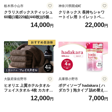
栃木県小山市
神奈川県開成町
クラリスボックスティッシュ
クリネックス 長持ちシャワ
60箱(1箱220組(440枚))(5個入
ートイレ用 トイレットペー
り×12セット)【1256759】
パー（ダブル）64ロール(8ロ
14,000
22,000
円
円
ール×8パック) 開成町 トイレ
ットペーパーダブル 日用品
国産 新生活 ダブル SDGs 備
蓄 防災 エコ 消耗品 生活雑貨
生活用品 無香料 トイレット
ペーパー ダブル といれっと
ぺーぱー トイレ クレシア ト
イレットペーパー [BDBH002
-1]
大阪府泉佐野市
兵庫県小野市
ヒオリエ 上質ホテルタオル
ボディソープ hadakara ( ハ
フェイスタオル 4枚 カカオ
ダカラ ) 泡タイプ 詰め替え 4
【タオル 泉州タオル 吸水 普
40ml×4袋 ボディーソープ 泡
12,000
7,000
円
円
段使い 無地 シンプル 日用品
ボディソープ 泡 日用品 消耗
ふわふわ ふかふか 家族 たお
品 バス用品 大容量 いい 匂い
る 一人暮らし】
ボディ 保湿 LION ライオン