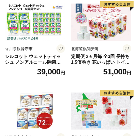
泡石鹸 石鹸 兵庫 兵庫県 小野
市
香川県観音寺市
北海道倶知安町
シルコット ウェットティッ
定期便 2ヵ月毎 全3回 長持ち
シュ ノンアルコール除菌詰
1.5倍巻き 花いっぱい トイレ
替（43枚×3P）×24袋 日用品
ットペーパー ダブル 45ｍ 計
39,000
51,000
円
円
おもちゃ 拭き取り 手拭き 外
72ロール 全18種 花柄 プリン
出時 お出かけ時 食事前 緑茶
ト ハーブ 香り付き 日本製 ま
カテキン配合
とめ買い 防災 常備品 ペーパ
ー 消耗品 備蓄 送料無料 北海
道 倶知安町 日用品