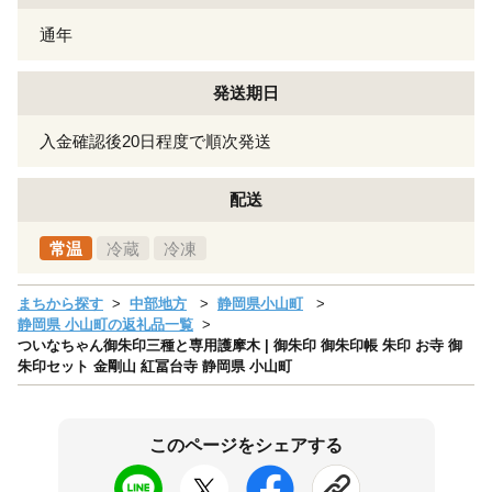
通年
発送期日
入金確認後20日程度で順次発送
配送
常温
冷蔵
冷凍
まちから探す
中部地方
静岡県小山町
静岡県 小山町の返礼品一覧
ついなちゃん御朱印三種と専用護摩木 | 御朱印 御朱印帳 朱印 お寺 御
朱印セット 金剛山 紅冨台寺 静岡県 小山町
このページをシェアする