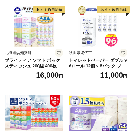
北海道倶知安町
秋田県能代市
ブライティア ソフト ボック
トイレットペーパー ダブル 9
スティッシュ 200組 400枚 60
6ロール 12個 × 8パック ブラ
箱 日本製 まとめ買い ティッ
ンカ 再生紙 100％ 芯あり 日
16,000
11,000
円
円
シュ リサイクル 長持 防災 常
用品 消耗品 無香料 生活用品
備品 日用雑貨 消耗品 生活必
備蓄 秋田県 能代市 送料無料
需品 備蓄 ペーパー 紙 北海道
《能代製紙》
倶知安町 日用品