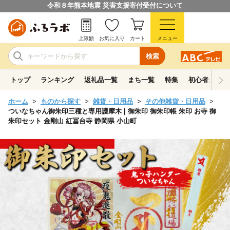
令和８年熊本地震 災害支援寄付受付について
上限額
お気に入り
カート
メニュー
検索
トップ
ランキング
返礼品一覧
まち一覧
特集
初心者ガイド
ホーム
ものから探す
雑貨・日用品
その他雑貨・日用品
ついなちゃん御朱印三種と専用護摩木 | 御朱印 御朱印帳 朱印 お寺 御
朱印セット 金剛山 紅冨台寺 静岡県 小山町