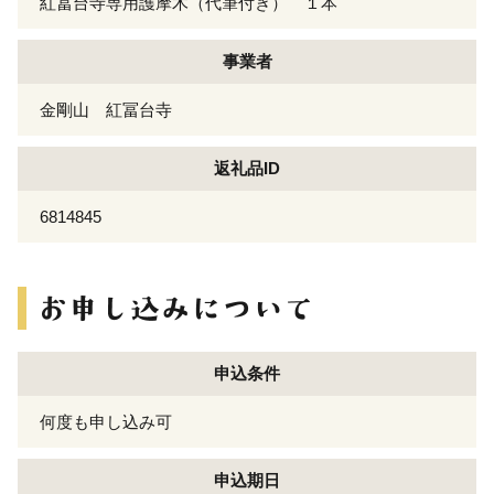
紅冨台寺専用護摩木（代筆付き） １本
事業者
金剛山 紅冨台寺
返礼品ID
6814845
申込条件
何度も申し込み可
申込期日