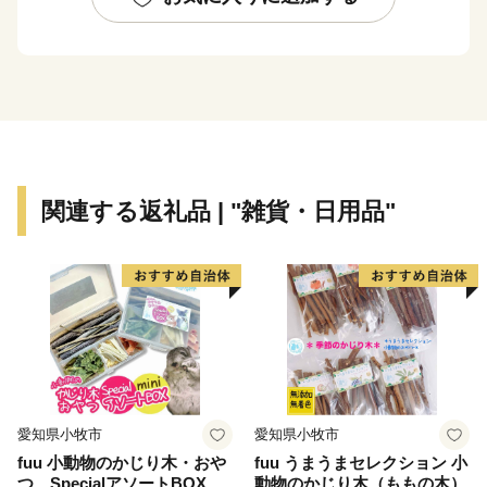
桜」、日本最大のレーシングコース「富士スピードウェ
イ」などを有しており、例年多くの観光客で賑わいま
す。
返礼品には、豊かな自然の恵を中心に町の魅力を感じて
いただけるもの多数取り揃えましたので、この機会にぜ
ひお楽しみください！
関連する返礼品 | "雑貨・日用品"
ふるさと納税を通じて、本町の良さを少しでも感じてい
ただければ幸いです。
皆さまのご厚意は、本町のまちづくりに活用させていた
だきますので、これからもご支援賜りますようお願い申
し上げます。
愛知県小牧市
愛知県小牧市
fuu 小動物のかじり木・おや
fuu うまうまセレクション 小
つ SpecialアソートBOX mi
動物のかじり木（ももの木）