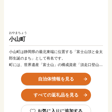
おやまちょう
小山町
小山町は静岡県の最北東端に位置する「富士山頂と金太
郎生誕のまち」として有名です。
町には、世界遺産「富士山」の構成資産「須走口登山
道」と「冨士浅間神社」があり、富士山からの湧き水が
豊富なため、わさびや稲作の生産が盛んで、町内には美
自治体情報を見る
しい水田が広がっています。
童謡にも歌われる「足柄山の金太郎」の誕生の地として
すべての返礼品を見る
も知られ、ゆかりの史跡も数多く残り、歴史ある町でも
あります。
その他にも日本さくら名所百選に選ばれた「冨士霊園の
お気に入りに追加する