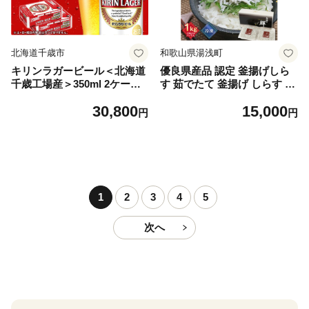
北海道千歳市
和歌山県湯浅町
キリンラガービール＜北海道
優良県産品 認定 釜揚げしら
千歳工場産＞350ml 2ケース
す 茹でたて 釜揚げ しらす 無
（48本）
着色 安心 安全 赤穂の塩 新鮮
30,800
15,000
国産 海の幸 海鮮 魚介 紀州湯
円
円
浅湾直送 まるとも海産 お取
り寄せ 和歌山県 湯浅町 送料
無料_C6035n
1
2
3
4
5
次へ