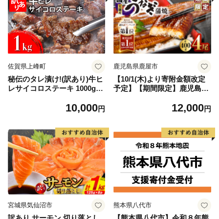
佐賀県上峰町
鹿児島県鹿屋市
秘伝のタレ漬け!(訳あり)牛ヒ
【10/1(木)より寄附金額改定
レサイコロステーキ 1000g
予定】【期間限定】鹿児島県
【B-1098-AS】
大隅産うなぎ蒲焼4尾（400
10,000
12,000
g） KN007-023
円
円
宮城県気仙沼市
熊本県八代市
訳あり サーモン 切り落とし
【熊本県八代市】令和８年熊