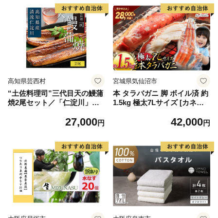
高知県芸西村
宮城県気仙沼市
“土佐料理司”三代目天の鰻蒲
本 タラバガニ 脚 ボイル済 約
焼2尾セット／「仁淀川」水
1.5kg 極太7Lサイズ [カネダ
系の地下水使用 完全無投薬養
イ 宮城県 気仙沼市 2056432
27,000
42,000
殖 国産・高知県産〈高知市共
6] カニ かに 蟹 たらばがに た
円
円
通返礼品〉うなぎ 真空パック
らば蟹 タラバ蟹 たらば タラ
（ウナギう・たれセット）
バ ボイル