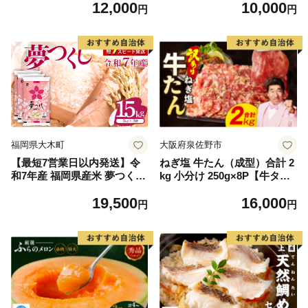
12,000
10,000
毛和牛 ブランド牛 九州 ハン
円
円
バーグ 牛肉 豚肉 国産 お弁当
おかず 惣菜 おすすめ 人気】
(H083106)
福岡県大木町
大阪府泉佐野市
【最短7営業日以内発送】令
ねぎ塩 牛たん（成型）合計 2
和7年産 福岡県産米 夢つくし
kg 小分け 250g×8P【牛タン
15kg 精米 ※北海道・沖縄・
牛肉 焼肉用 薄切り 訳あり サ
19,500
16,000
離島は配送不可
イズ不揃い】
円
円