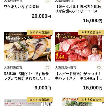
大阪府貝塚市
大阪府泉南市
ワケあり水なす２０個
【泉州タオル】吸水力と肌触
りが自慢のデイリーユースバ
20,000
スタオル オフホワイト・ライ
円
15,000
トグレー 4枚【配送不可地
円
域：北海道・沖縄・離島】
【039D-268】
大阪府阪南市
大阪府泉佐野市
R8.5.30 『朝だ！生です旅サ
【スピード発送】がっつり！
ラダ』で紹介されました！朝
牛ハラミステーキ 1.44kg【氷
日放送（ABCテレビ） 鰆の
温熟成×特製ダレ 小分け 360
9,000
16,000
生ハム ×3パック（1パックあ
g×4パック 牛肉 すてーき 焼
円
円
たり、約15g × 約4枚入）さ
くだけ 味付き 訳あり 不揃い
わら 燻製 熟成
焼肉 BBQ】