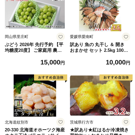
岡山県里庄町
愛媛県愛南町
ぶどう 2026年 先行予約 【平
訳あり 魚の 丸干し ＆ 開き
均糖度20度】 ご家庭用 農家
おまかせ セット 2.5kg 10000
こだわりの シャイン マスカ
円 魚 海鮮 干物 無添加 ひも
15,000
10,000
ット 2～3房 合計約1.2kg ブ
の ひらき 詰め合わせ 冷凍 丸
円
円
ドウ 葡萄 岡山県産 国産 フル
干し 鯵 アジ 鯖 さば サバ 鰹
ーツ 果物 【 Nini farm 農家
かつお カツオ 鯛 たい タイ
直送 】
鰯 いわし イワシ 切り身 おつ
まみ おかず 惣菜 人気 珍味
グルメ 規格外 国産 新鮮 魚介
天然 乾き物 乾物 酒のあて 旬
季節 お中元 お歳暮 母の日 父
の日 武久海産 愛南町 愛媛県
北海道紋別市
茨城県行方市
20-330 北海道オホーツク海産
★訳あり★紅はるか冷凍焼き