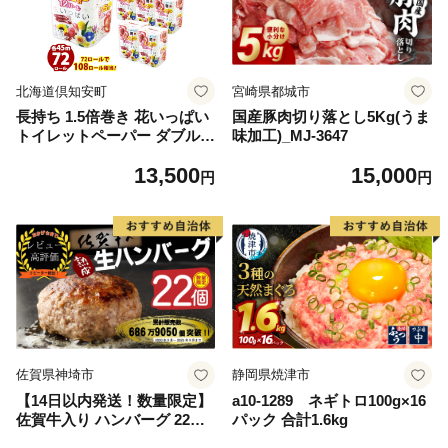
北海道倶知安町
宮崎県都城市
長持ち 1.5倍巻き 花いっぱい
国産豚肉切り落とし5Kg(うま
トイレットペーパー ダブル 4
味加工)_MJ-3647
5ｍ 計72ロール 全18種 花柄
13,500
15,000
プリント ハーブ 香り付き 日
円
円
本製 まとめ買い 防災 常備品
ペーパー エコ 日用雑貨 消耗
品 備蓄 送料無料 北海道 倶知
安町 日用品
佐賀県神埼市
静岡県焼津市
【14日以内発送！数量限定】
a10-1289 ネギトロ100g×16
佐賀牛入り ハンバーグ 22個
パック 合計1.6kg
2.6kg(120g×22個)【佐賀牛 黒