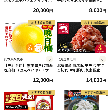
ホタテ玉冷バラエティサイズ
芋約3kg＋おまかせ品種さつ
(1kg)｜ 訳あり サイズ不揃い
まいも 合計約3.2kg｜さつ
20,000
8,000
まいも サツマイモ さつま芋
円
円
焼き芋 やきいも 冷凍 冷凍焼
き芋 訳あり 訳アリ 紅はるか
茨城県 行方市(EY-25)
熊本県八代市
北海道白老町
【先行予約】 熊本県八代市産
北海道産 白老豚 モモ ウデ こ
晩白柚 （ばんぺいゆ） Lサイ
ま切れ 3kg 豚肉 冷凍 国産 ス
ズ 2玉 柑橘 みかん 果物 くだ
ライス 切り落とし 小間切れ
12,000
14,000
もの フルーツ おやつ 特産 熊
こまぎれ 細切れ
円
円
本県 八代市 【2026年12月上
旬より順次発送】