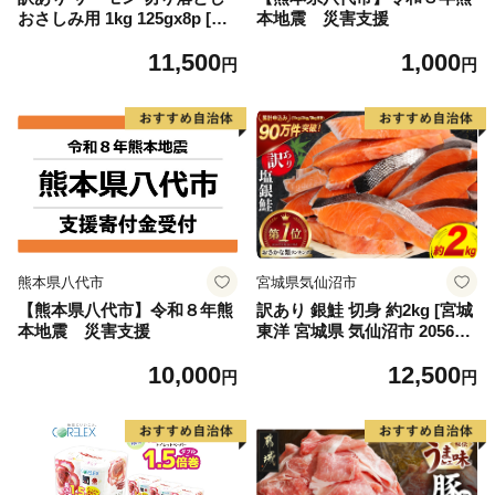
おさしみ用 1kg 125gx8p [足
本地震 災害支援
利本店 宮城県 気仙沼市 2056
11,500
1,000
4313] 魚 魚介類 鮭 お刺し身
円
円
刺し身 刺身 生 生食 個包装
チリ銀鮭 銀鮭 海鮮 海鮮丼 魚
介
熊本県八代市
宮城県気仙沼市
【熊本県八代市】令和８年熊
訳あり 銀鮭 切身 約2kg [宮城
本地震 災害支援
東洋 宮城県 気仙沼市 205649
91] 鮭 魚介類 海鮮 訳アリ 規
10,000
12,500
格外 不揃い さけ サケ 鮭切身
円
円
シャケ 切り身 冷凍 家庭用 お
かず 弁当 支援 サーモン 銀鮭
切り身 魚 わけあり