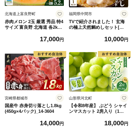
北海道上富良野町
福岡県中間市
赤肉メロン 2玉 厳選 秀品 特4
TVで紹介されました！ 玄海
サイズ 富良野 北海道 各2kg
の極上天然鯛めしセット[鯛
～2.6kg 2玉 セット ファーム
の切身、だし汁、鯛茶漬け用
17,000
10,000
富良野 メロン めろん 果物 く
だし]【010-0001】
円
円
だもの フルーツ デザート 旬
の果物 旬のフルーツ
宮崎県都城市
山形県河北町
国産牛 赤身切り落とし1.8kg
【令和8年産】 ぶどう シャイ
(450g×4パック)_14-3604
ンマスカット 2房入り（1房6
00g前後） 秀品 山形県河北町
14,000
18,000
産【山形eLab】 ka074-023-r
円
円
8