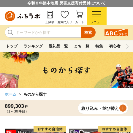
令和８年熊本地震 災害支援寄付受付について
上限額
お気に入り
カート
メニュー
検索
トップ
ランキング
返礼品一覧
まち一覧
特集
初心者ガイド
ホーム
ものから探す
899,303
件
絞り込み・並び替え
（1～30件目）