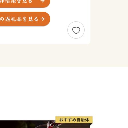
ゅうもんどき)」が出土しました。
00人の半農半漁の一寒村でした。明治
鎮守府」の設置が公布されると急速に
保村」から一挙に「佐世保市」となり
して発展し、「造船」・「炭鉱」を経
、県北地域の商業・サービス業の中心と
けた「西海国立公園」や平成4年オープ
どのアメニティリゾートが整備され、毎
います。
和4年1月1日現在 推計人口）