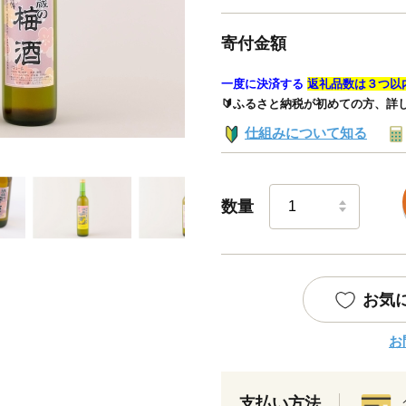
寄付金額
一度に決済する
返礼品数は３つ以
🔰ふるさと納税が初めての方、詳
仕組みについて知る
数量
お気
お
支払い方法