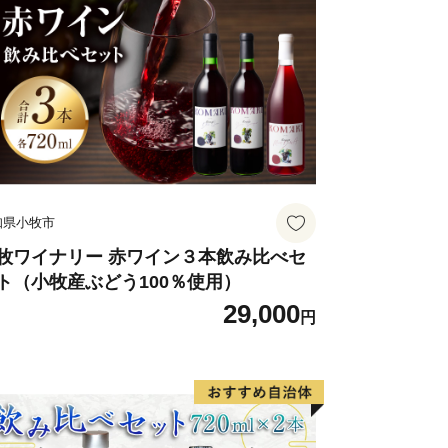
（川棚町、西海市、佐々町、波佐見町、
（伊万里市、有田町）
o.jp
知県小牧市
牧ワイナリー 赤ワイン３本飲み比べセ
ト（小牧産ぶどう100％使用）
29,000
円