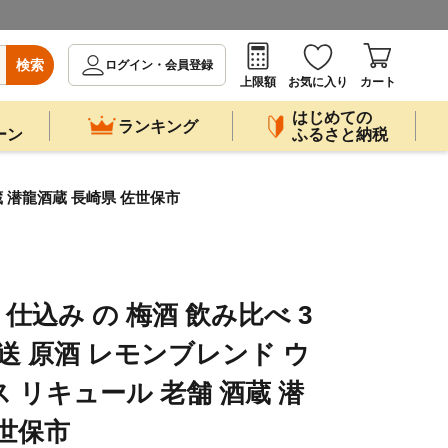
検索
ログイン・会員登録
上限額
お気に入り
カート
はじめての
ランキング
ーン
ふるさと納税
蔵 潜龍酒蔵 長崎県 佐世保市
 仕込み の 梅酒 飲み比べ 3
送 原酒 レモンブレンド ウ
 リキュール 老舗 酒蔵 潜
佐世保市