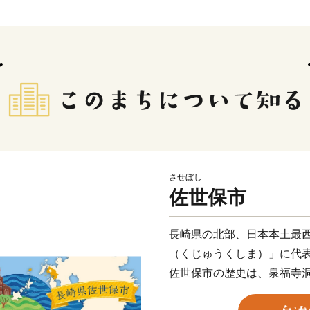
させぼし
佐世保市
長崎県の北部、日本本土最
（くじゅうくしま）」に代
佐世保市の歴史は、泉福寺
約1万5千年前の石器が出土