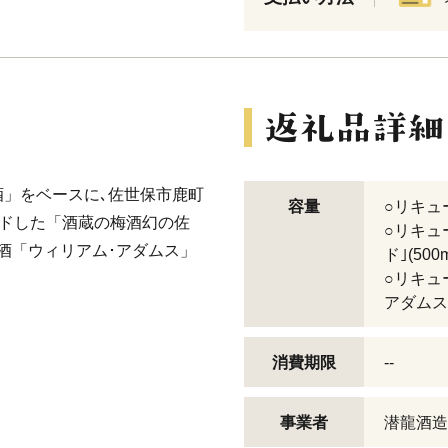
」をベースに､佐世保市鹿町
容量
○リキュー
ンドした「酒蔵の梅酒幻の佐
○リキュ
酒「ウィリアム･アダムス」
ド｣(500
○リキュ
アダムス｣
消費期限
--
事業者
潜龍酒造 電