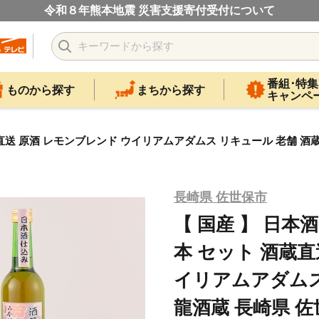
令和８年熊本地震 災害支援寄付受付について
番組･特集
ものから探す
まちから探す
キャンペ
酒蔵直送 原酒 レモンブレンド ウイリアムアダムス リキュール 老舗 酒
長崎県 佐世保市
【 国産 】 日本酒
本 セット 酒蔵直
イリアムアダムス
龍酒蔵 長崎県 