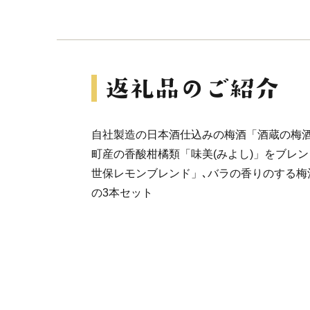
自社製造の日本酒仕込みの梅酒「酒蔵の梅酒
町産の香酸柑橘類「味美(みよし)」をブレ
世保レモンブレンド」､バラの香りのする梅
の3本セット