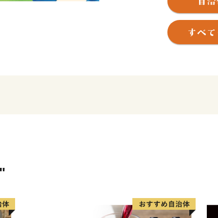
の土器「豆粒文土器(とうり
明治初期までは、人口約40
19年に旧海軍「第三海軍区
発展し、明治35年に「佐世
ました。
戦後は平和産業港湾都市と
て、現在は製造業とともに
なっています。
また、昭和30年に指定を受
ンの「ハウステンボス」な
年多くの観光客を魅了して
【面 積】426.06k㎡
"
【人 口】239,971人（令
【世帯数】104,477世帯
【市の木】ハナミズキ