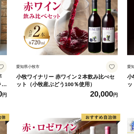
【市の花】カノコユリ
【隣接する自治体】長崎県
平戸市、松浦市）、佐賀県
【お問い合わせ先】
佐世保市ふるさと納税担当
電話 050-1707-9329
E-mail: info@furusato-saseb
愛知県小牧市
愛
芋
小牧ワイナリー 赤ワイン２本飲み比べセ
小
ラン
ット（小牧産ぶどう100％使用）
ッ
0
20,000
円
円