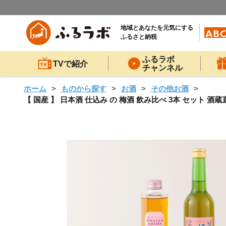
地域とあなたを元気にする
ふるさと納税
ふるラボ
TVで紹介
チャンネル
ホーム
ものから探す
お酒
その他お酒
【 国産 】 日本酒 仕込み の 梅酒 飲み比べ 3本 セット 