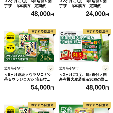
＜2ヶ月に1度、6回送付＞菊
＜2ヶ月に1度、3回送付＞菊
芋茶 山本漢方 定期便
芋茶 山本漢方 定期便
48,000
24,000
円
円
愛知県小牧市
愛知県小牧市
＜6ヶ月連続＞ウラジロガシ
＜2ヶ月に1度、6回送付＞国
茶＆ウラジロガシ 流石粒
産有機大麦若葉＆30種の野
山本漢方 定期便
菜 山本漢方 定期便
54,000
48,000
円
円