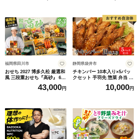
福岡県田川市
静岡県袋井市
おせち 2027 博多久松 厳選和
チキンバー 10本入り×5パッ
風 三段重おせち『高砂』 6.5
クセット 手羽先 惣菜 弁当 お
寸 3段重 2～3人前 おせち料
かず お酒 おつまみ ギフト キ
43,000
10,000
円
円
理 重箱 お正月 冷凍おせち 縁
ャンプ アウトドア キャンプ
起物 祝箸付 福岡 お節 オセチ
飯 保存食 非常食 鶏肉 肉 お
oseti osechi お祝い 迎春おせ
肉 鶏 人気 厳選 静岡県袋井市
ち 本格おせち おせち予約 年
末 年始 お取り寄せ 新春 贅沢
おせち こだわりおせち 惣菜
老舗おせち ふるさと納税お
せち 御節 お節料理 正月 調理
不要 おせち料理2027