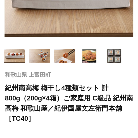
和歌山県 上富田町
紀州南高梅 梅干し4種類セット 計
800g（200g×4箱）ご家庭用 C級品 紀州南
高梅 和歌山産／紀伊国屋文左衛門本舗
［TC40］