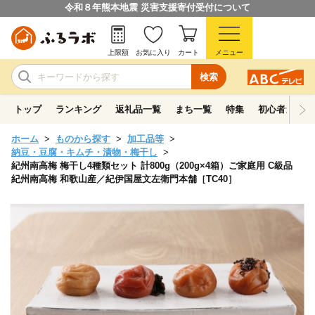
令和８年熊本地震 災害支援寄付受付について
上限額
お気に入り
カート
メニュー
検索
トップ
ランキング
返礼品一覧
まち一覧
特集
初心者ガイド
ホーム
ものから探す
加工品等
納豆・豆腐・キムチ・漬物・梅干し
紀州南高梅 梅干し4種類セット 計800g（200g×4箱）ご家庭用 C級品
紀州南高梅 和歌山産／紀伊国屋文左衛門本舗［TC40］