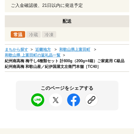
ご入金確認後、21日以内に発送予定
配送
常温
冷蔵
冷凍
まちから探す
近畿地方
和歌山県上富田町
和歌山県 上富田町の返礼品一覧
紀州南高梅 梅干し4種類セット 計800g（200g×4箱）ご家庭用 C級品
紀州南高梅 和歌山産／紀伊国屋文左衛門本舗［TC40］
このページをシェアする