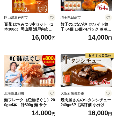
岡山県瀬戸内市
埼玉県日高市
百花 はちみつ 3本セット（1
餃子のはながさ ホワイト餃
本300g）岡山県 瀬戸内市産
子 64個 16個×4パック 冷凍
石黒農園 ヨーグルト パン 砂
中華 点心 B級グルメ ご当地
16,000
14,000
円
円
糖の代わり 香り高い いい香
野菜 おつまみ おかず 簡単調
り 季節の花の蜜 トンガリ容
理 時短 リピート 保存 豚肉
器入り
特製 ポーク 大きめ ジューシ
ー ギフト お取り寄せ 日高市
北海道鹿部町
大阪府泉佐野市
鮭フレーク（紅鮭ほぐし）20
焼肉屋さんの牛タンシチュー
0g×4本 計800g 鮭 サケ 鮭
240g×6P【高評価 小分け 惣
ほぐし サケフレーク シャケ
菜 牛たん 一人暮らし 冷凍】
14,000
16,000
円
円
フレーク 鮭フレーク