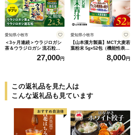
愛知県小牧市
愛知県小牧市
＜3ヶ月連続＞ウラジロガシ
【山本漢方製薬】MCT大麦若
茶＆ウラジロガシ 流石粒
葉粉末 5g×52包（機能性表示
山本漢方 定期便
食品）
27,000
8,000
円
円
この返礼品を見た人は
こんな返礼品も見ています