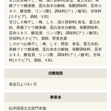
甘口田舎梅干し：梅、漬け原材料[食塩、還元水飴、果
糖ブドウ糖液糖、蛋白加水分解物、発酵調味料、昆布エ
キス、醸造酢、リンゴ酢]、調味料(アミノ酸等)、甘味料
(ステビア)、酒精、V.B1
甘口しそ梅干し：梅、しそ、漬け原材料[ 食塩、還元水
飴、果糖ブドウ糖液糖、蛋白加水分解物、発酵調味料、
昆布エキス、醸造酒、リンゴ酢]、調味料(アミノ酸等)、
甘味料(ステビア)、酒精、野菜色素
しそかつお梅干し：梅、しそ、鰹節、食塩、還元水飴、
果糖ブドウ糖液糖、蛋白加水分解物、発酵調味料、昆布
エキス、醸造酒、リンゴ酢、調味料(アミノ酸等)、甘味
料(ステビア)、酒精、V.B1
消費期限
発送日より6ヶ月
事業者
紀伊国屋文左衛門本舗