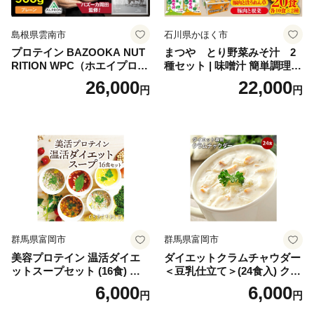
島根県雲南市
石川県かほく市
プロテイン BAZOOKA NUT
まつや とり野菜みそ汁 2
RITION WPC（ホエイプロテ
種セット | 味噌汁 簡単調理
イン）＜プレーン＞ 900g｜
お味噌 おみそ みそ とり野菜
26,000
22,000
円
円
バズーカ岡田監修・植物由来
時短料理 時短ごはん ご当地
の甘味料使用・国内製造 島
フリーズドライ
根県雲南市/株式会社アルプ
ロン [AIEN005]
群馬県富岡市
群馬県富岡市
美容プロテイン 温活ダイエ
ダイエットクラムチャウダー
ットスープセット (16食) 小
＜豆乳仕立て＞(24食入) クラ
分け スープ 食べ比べ セット
ムチャウダー 豆乳 ダイエッ
6,000
6,000
円
円
詰合せ クラムチャウダー チ
ト スープ プロテイン たんぱ
ゲ コーン ポタージュ トマト
く質 食物繊維 食品 F20E-799