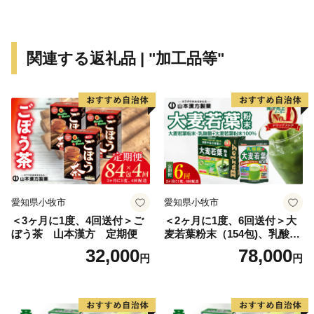
関連する返礼品 | "加工品等"
愛知県小牧市
愛知県小牧市
＜3ヶ月に1度、4回送付＞ご
＜2ヶ月に1度、6回送付＞大
ぼう茶 山本漢方 定期便
麦若葉粉末（154包)、乳酸菌
+大麦若葉粉末（7包) 山本
32,000
78,000
円
円
漢方 定期便