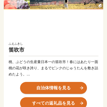
ふえふきし
笛吹市
桃、ぶどうの生産量日本一の笛吹市！春にはあたり一面
桃の花が咲き誇り、まるでピンクのじゅうたんを敷き詰
めたよう。
まさに桃源郷の名にふさわしい大パノラマが広がりま
す！遊びつかれた後は関東有数の石和温泉で疲れを癒し
自治体情報を見る
ていただき、心身ともにリフレッシュしてください！
特に当市のオススメは、子供から大人まで大人気のシャ
すべての返礼品を見る
インマスカットです。その他、一年を通じて笛吹市の魅