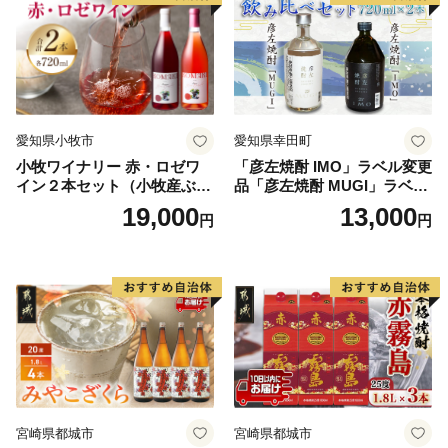
愛知県小牧市
愛知県幸田町
小牧ワイナリー 赤・ロゼワ
「彦左焼酎 IMO」ラベル変更
イン２本セット（小牧産ぶど
品「彦左焼酎 MUGI」ラベル
う100％使用）
変更品 飲み比べ セット 合計
19,000
13,000
円
円
2本 720ml×各1本 25度 焼酎
お酒 麦焼酎 芋焼酎
宮崎県都城市
宮崎県都城市