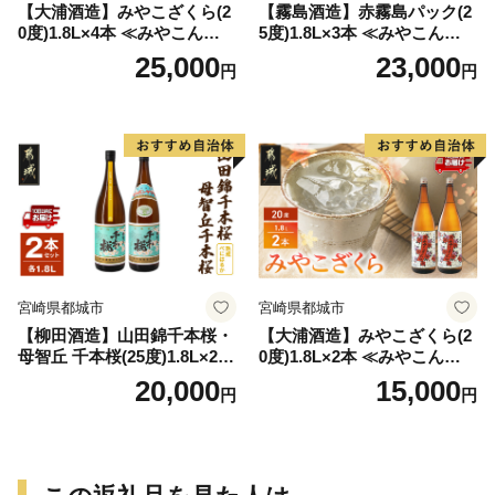
【大浦酒造】みやこざくら(2
【霧島酒造】赤霧島パック(2
0度)1.8L×4本 ≪みやこんじょ
5度)1.8L×3本 ≪みやこんじょ
特急便≫_AD-0771
特急便≫_23-07-K03P-1800-3
25,000
23,000
円
円
-Q
宮崎県都城市
宮崎県都城市
【柳田酒造】山田錦千本桜・
【大浦酒造】みやこざくら(2
母智丘 千本桜(25度)1.8L×2本
0度)1.8L×2本 ≪みやこんじょ
≪みやこんじょ特急便≫_AC
特急便≫_MJ-0771
20,000
15,000
円
円
-0751