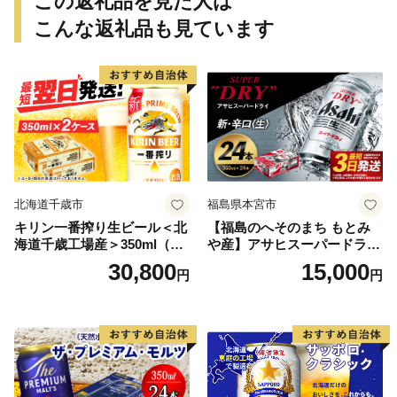
この返礼品を見た人は
こんな返礼品も見ています
北海道千歳市
福島県本宮市
キリン一番搾り生ビール＜北
【福島のへそのまち もとみ
海道千歳工場産＞350ml（24
や産】アサヒスーパードライ
本） 2ケース
350ml×24本 合計8.4L 1ケー
30,800
15,000
円
円
ス アルコール度数5% 缶ビー
ル お酒 ビール アサヒ スーパ
ードライ super dry 24缶 辛
口 送料無料 カメイ 本宮市
【07214-0206】