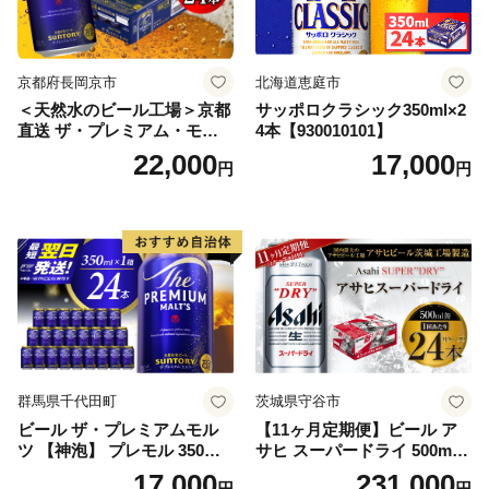
京都府長岡京市
北海道恵庭市
＜天然水のビール工場＞京都
サッポロクラシック350ml×2
直送 ザ・プレミアム・モル
4本【930010101】
ツ 350ml×24本 プレモル [149
22,000
17,000
円
円
5]
群馬県千代田町
茨城県守谷市
ビール ザ・プレミアムモル
【11ヶ月定期便】ビール ア
ツ 【神泡】 プレモル 350ml
サヒ スーパードライ 500ml 2
× 24本 サントリー〈天然水の
4本 1ケース×11ヶ月 | アサヒ
17,000
231,000
円
円