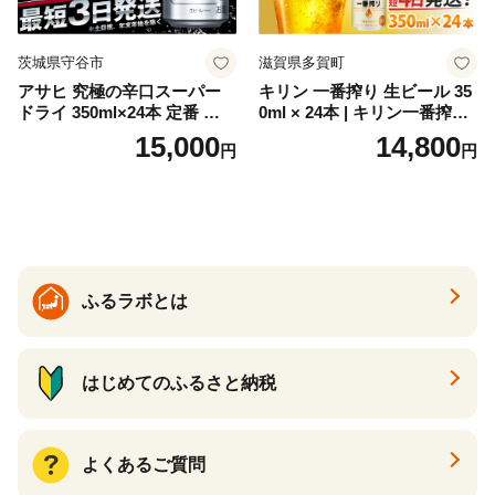
茨城県守谷市
滋賀県多賀町
アサヒ 究極の辛口スーパー
キリン 一番搾り 生ビール 35
ドライ 350ml×24本 定番 ビー
0ml × 24本 | キリン一番搾り
ル 缶ビール 酒 お酒 アルコー
キリンビール 一番搾り ビー
15,000
14,800
円
円
ル 辛口
ル 24缶 きりんいちばんしぼ
り キリン一番搾り びーる 1
ケース 24缶 24本 キリン一番
搾り KIRIN きりん 麒麟 キリ
ン一番搾り いちばんしぼり
キリン一番搾り 父の日 ちち
の日
ふるラボとは
はじめてのふるさと納税
よくあるご質問