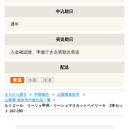
申込期日
通年
発送期日
入金確認後、準備でき次第順次発送
配送
常温
冷蔵
冷凍
まちから探す
中部地方
山梨県笛吹市
山梨県 笛吹市の返礼品一覧
ルミエール リーシェ甲州・リーシェマスカットベイリーＡ 2本セッ
ト 167-190