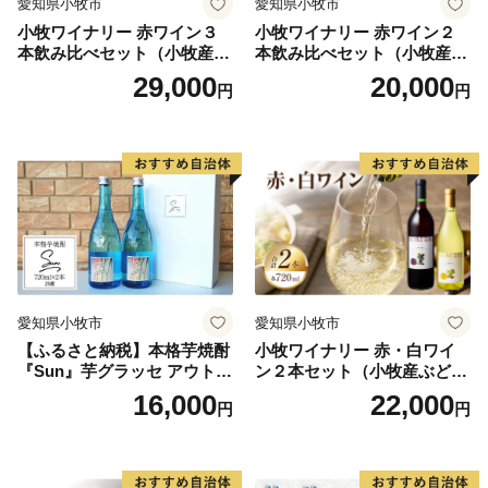
愛知県小牧市
愛知県小牧市
小牧ワイナリー 赤ワイン３
小牧ワイナリー 赤ワイン２
本飲み比べセット（小牧産ぶ
本飲み比べセット（小牧産ぶ
どう100％使用）
どう100％使用）
29,000
20,000
円
円
愛知県小牧市
愛知県小牧市
【ふるさと納税】本格芋焼酎
小牧ワイナリー 赤・白ワイ
『Sun』芋グラッセ アウトド
ン２本セット（小牧産ぶどう
ア ソロキャンプ ベランピン
100％使用）
16,000
22,000
円
円
グ 巣ごもり 就労支援