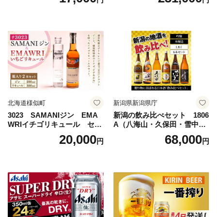
ビール工場〉群馬※沖縄・離
ビール 究極の辛口 酒 お酒 ア
島地域へのお届け不可
ルコール 生ビール Asahi ア
サヒビール スーパードライ s
uper dry 11回 缶ビール 缶 ギ
フト 内祝い 茨城県守谷市 送
料無料
北海道様似町
新潟県新潟県庁
3023 SAMANIジン EMA
新潟の飲み比べセット 1806
WRIイチゴリキュール セッ
A（八海山・久保田・雪中
ト（箱入り）【大人の味 酒
梅・越乃寒梅・かたふね・千
20,000
68,000
円
円
お酒 洋酒 スピリッツ クラフ
代の光）
トジン 国産 sake SAKE gin
GIN liqueur LIQUEUR お酒
セット 詰め合わせ カクテル
ソーダ割り アルコール ロッ
ク ソーダ ジントニック 】