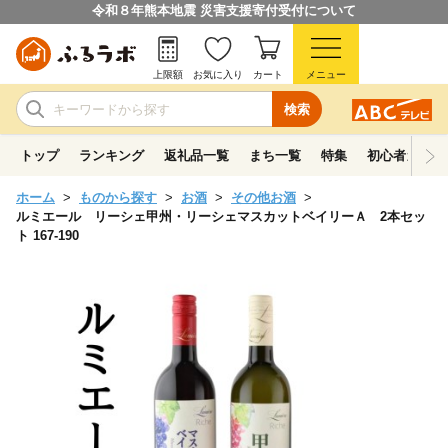
令和８年熊本地震 災害支援寄付受付について
上限額
お気に入り
カート
メニュー
検索
トップ
ランキング
返礼品一覧
まち一覧
特集
初心者ガイド
ホーム
ものから探す
お酒
その他お酒
ルミエール リーシェ甲州・リーシェマスカットベイリーＡ 2本セッ
ト 167-190