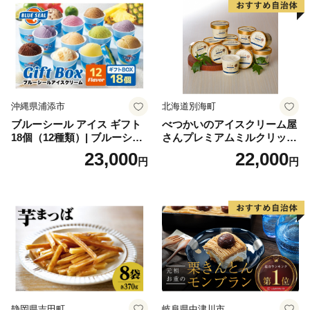
沖縄県浦添市
北海道別海町
ブルーシール アイス ギフト
べつかいのアイスクリーム屋
18個（12種類）| ブルーシー
さんプレミアムミルクリッチ
ルアイス ブルーシールアイ
12個（AP-01）（ 北海道アイ
23,000
22,000
円
円
スクリーム 着日指定可能 送
ス 北海道産アイス アイス ア
料無料 ジェラート 沖縄県 バ
イススイーツ アイスクリー
ースデー 贈り物 プレゼント
ム 北海道産アイスクリーム
誕生日 カップ 詰め合わせ バ
道産アイス 道産アイスクリ
ラエティ | バニラ チョコレー
ーム ギフト 詰合せ 詰め合わ
ト ストロベリー ピスタチオ
せ ふるさと納税 ）
バニラ＆クッキー ウベ 沖縄
紅イモ 塩ちんすこう 沖縄シ
ークヮーサー 沖縄黒糖 琉球
ロイヤルミルクティ 沖縄パ
イン
静岡県吉田町
岐阜県中津川市