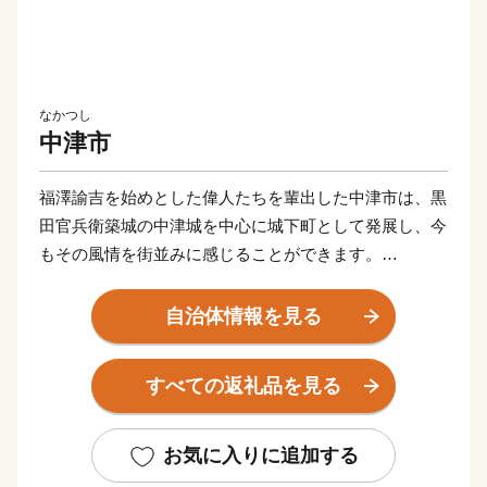
なかつし
中津市
福澤諭吉を始めとした偉人たちを輩出した中津市は、黒
田官兵衛築城の中津城を中心に城下町として発展し、今
もその風情を街並みに感じることができます。
また、「八面山」や「山国川」、「耶馬溪」など豊かな
自然が織り成す絶景は、圧巻です。
自治体情報を見る
サイクリングロードなど、大自然を利用したアクティビ
ティも楽しめます。
すべての返礼品を見る
もちろん、市内には温泉スポットも点在しており、‘お
んせん県おおいた’を楽しむことができます。
グルメは、からあげの聖地「中津からあげ」、数々の海
お気に入りに追加する
の幸や山の幸などが自慢です。