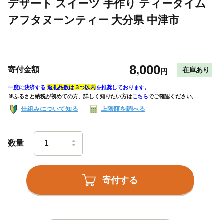
デザート スイーツ 手作り ティータイム
アフタヌーンティー 大分県 中津市
8,000
寄付金額
在庫あり
円
一度に決済する
返礼品数は３つ以内
を推奨しております。
🔰ふるさと納税が初めての方、詳しく知りたい方は
こちら
でご確認ください。
仕組みについて知る
上限額を調べる
数量
寄付する