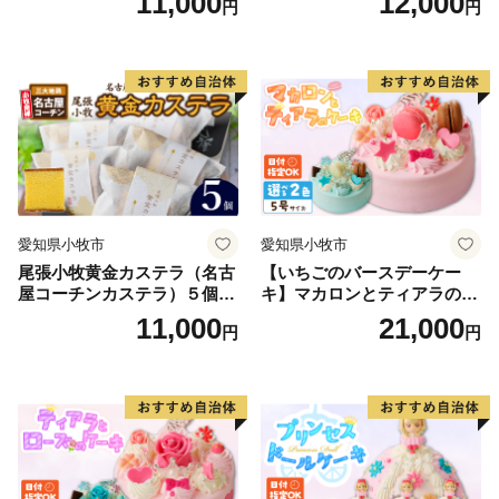
11,000
12,000
円
円
ヘン 和三盆 小牧銘菓 バウム
クーヘン 常温 愛知県 小牧市
アンプチベアやぐま
愛知県小牧市
愛知県小牧市
尾張小牧黄金カステラ（名古
【いちごのバースデーケー
屋コーチンカステラ）５個入
キ】マカロンとティアラのケ
名古屋コーチン カステラ ザ
ーキ スイーツ 日時指定可 デ
11,000
21,000
円
円
ラメ 常温 愛知県 小牧市 アン
ザート 洋菓子 お取り寄せ 愛
プチベアやぐま
知県 小牧市 送料無料 誕生日
クリスマス お祝い マカロン
デコレーションケーキ ホー
ルケーキ