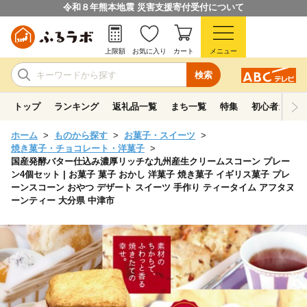
令和８年熊本地震 災害支援寄付受付について
上限額
お気に入り
カート
メニュー
検索
トップ
ランキング
返礼品一覧
まち一覧
特集
初心者ガイド
ホーム
ものから探す
お菓子・スイーツ
焼き菓子・チョコレート・洋菓子
国産発酵バター仕込み濃厚リッチな九州産生クリームスコーン プレー
ン4個セット | お菓子 菓子 おかし 洋菓子 焼き菓子 イギリス菓子 プレ
ーンスコーン おやつ デザート スイーツ 手作り ティータイム アフタヌ
ーンティー 大分県 中津市