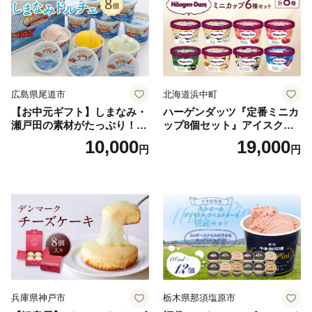
広島県尾道市
北海道浜中町
【お中元ギフト】しまなみ・
ハーゲンダッツ『定番ミニカ
瀬戸田の素材がたっぷり！ジ
ップ8個セット』アイスクリ
ェラート8個
ーム アイス スイーツ デザー
10,000
19,000
円
円
ト_H0016-104
兵庫県神戸市
栃木県那須塩原市