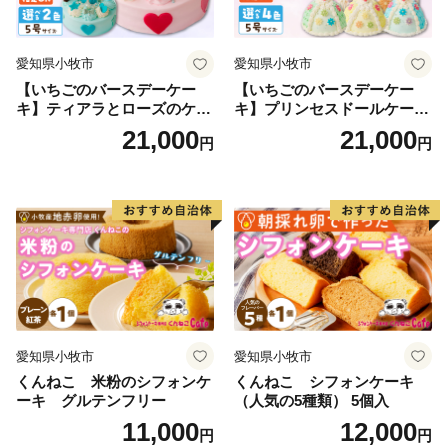
愛知県小牧市
愛知県小牧市
【いちごのバースデーケー
【いちごのバースデーケー
キ】ティアラとローズのケー
キ】プリンセスドールケーキ
キ スイーツ デザート 洋菓
日時指定可 スイーツ デザー
21,000
21,000
円
円
子 お取り寄せ 愛知県 小牧市
ト 洋菓子 お取り寄せ 愛知県
送料無料 誕生日 クリスマス
小牧市 送料無料 誕生日 クリ
お祝い ばら 花 フラワー デコ
スマス お祝い キャラクター
レーション ホールケーキ 日
デコレーションケーキ ホー
時指定可
ルケーキ 人形 かわいい こど
も
愛知県小牧市
愛知県小牧市
くんねこ 米粉のシフォンケ
くんねこ シフォンケーキ
ーキ グルテンフリー
（人気の5種類） 5個入
11,000
12,000
円
円