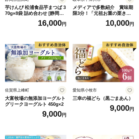
芋けんぴ 松浦食品芋まつば 3
メディアで多数紹介 賞味期
70g×8袋 詰め合わせ [静岡伊
限3分！「元祖お重の栗きん
勢丹(松浦食品) 静岡県 吉田町
とんモンブラン」 【未来の
16,000
10,000
円
円
22424274] 芋ケンピ セット
ご褒美】スイーツ 栗 モンブ
小袋 個包装 小分け
ラン くりきんとん デザート
ご褒美 お取り寄せ くり お菓
子 菓子 F4N-2298
佐賀県上峰町
愛知県小牧市
大富牧場の無添加ヨーグルト
三幸の福どら（黒ごまあん）
グリークヨーグルト 450g×2
9,000
円
9,000
円