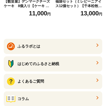
【観音屋】デンマークチーズ
福袋セット（ミレピーニアイ
ケーキ 8個入り【ケーキ チ
ス12個セット）【千本松牧
ーズケーキ 人気スイーツ お
場】 ns025-014-12 【デザー
11,000
13,000
円
円
すすめスイーツ 神戸スイー
ト 詰め合わせ ギフト】
ツ 新感覚チーズケーキ おす
すめケーキ 兵庫県 神戸市 D0
910-17】
ふるラボとは
はじめてのふるさと納税
よくあるご質問
コラム