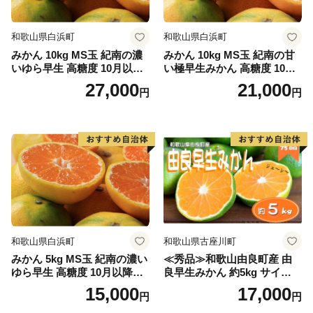
和歌山県白浜町
和歌山県白浜町
みかん 10kg MS玉 紀南の濃
みかん 10kg MS玉 紀南の甘
いゆら早生 高糖度 10月以降
い極早生みかん 高糖度 10月
発送 マルチ被覆栽培
以降発送 マルチ被覆栽培
27,000
21,000
円
円
和歌山県白浜町
和歌山県古座川町
みかん 5kg MS玉 紀南の濃い
≪秀品≫和歌山由良町産 由
ゆら早生 高糖度 10月以降発
良早生みかん 約5kg サイズお
送 マルチ被覆栽培
まかせ【sml106C】
15,000
17,000
円
円