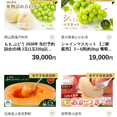
岡山県瀬戸内市
香川県東かがわ市
もも ぶどう 2026年 先行予約
シャインマスカット 【ご家
詰合/白桃 2玉(1玉220g以
庭用】 2～6房(約2kg) 葡萄 ぶ
上)・シャインマスカット 晴
どう ブドウ フルーツ 果物 く
39,000
19,000
円
円
王 2房(1房480g以上) 化粧箱
だもの 果実 旬の果物 旬のフ
入り 岡山県産 国産 フルーツ
ルーツ 香川 香川県 東かがわ
果物 ギフト
市
北海道上富良野町
長野県小諸市