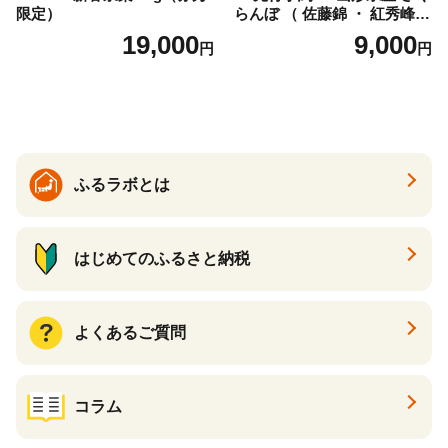
限定）
らんぼ （ 佐藤錦 ・ 紅秀峰
） ご家庭用 M以上 700g 【20
19,000
9,000
円
円
26年6月下旬から7月上旬発
送】 山形県 果物 フルーツ 初
夏 夏 送料無料
ふるラボとは
はじめてのふるさと納税
よくあるご質問
コラム