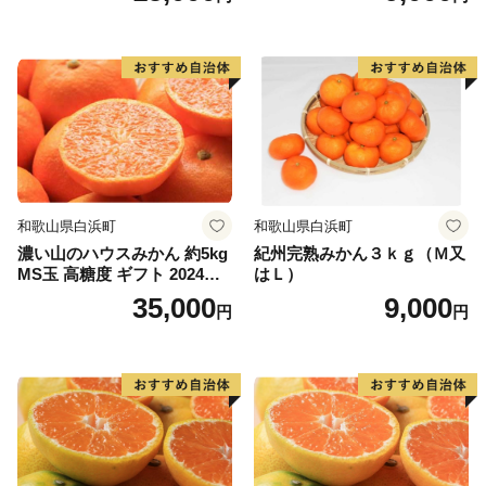
和歌山県白浜町
和歌山県白浜町
濃い山のハウスみかん 約5kg
紀州完熟みかん３ｋｇ（Ｍ又
MS玉 高糖度 ギフト 2024年7
はＬ）
月以降発送分
35,000
9,000
円
円