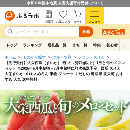
令和８年熊本地震 災害支援寄付受付について
上限額
お気に入り
カート
メニュー
検索
トップ
ランキング
返礼品一覧
まち一覧
特集
初心者ガイド
ホーム
ものから探す
フルーツ類
メロン・スイカ
【先行受付】大栄西瓜（すいか） 秀 大（秀7kg以上）1玉と旬のメロン
セット ※2026年6月中旬頃～7月中旬頃に順次発送予定 | 西瓜 スイカ
大栄すいか メロン めろん 果物 フルーツ くだもの 鳥取県 北栄町 おす
すめ 人気 送料無料