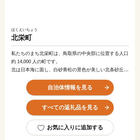
ほくえいちょう
北栄町
私たちのまち北栄町は、鳥取県の中央部に位置する人口
約 14,000 人の町です。
北は日本海に面し、白砂青松の景色が美しい北条砂丘が
広がっており、南は大山を望む黒ぼく地帯の丘陵地があ
り、豊かな自然に囲まれています。
自治体情報を見る
この豊かな自然環境を生かし、スイカ、ぶどう、らっき
ょう、長芋などさまざまな魅力ある農産物が生み出され
すべての返礼品を見る
ています。
また、漫画「名探偵コナン」の作者である青山剛昌氏の
出身地であり、
お気に入りに追加する
駅構内に「名探偵コナン」の装飾が施されたコナン駅