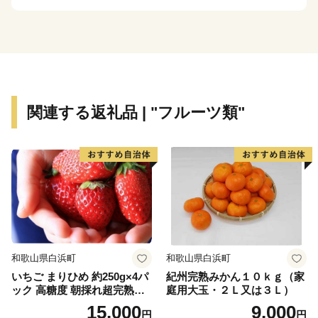
（JR 由良駅）や青山氏の思い出の所蔵物や作品が展示
された
青山剛昌ふるさと館をはじめ、駅から青山剛昌ふるさと
館までの約 1.4km を「コナン通り」と名付け、
キャラクターのブロンズ像やカラーオブジェが点在する
など「名探偵コナンに会えるまち」づくりを進めていま
関連する返礼品 | "フルーツ類"
す。
町を応援していただけるみなさまと一緒に持続可能なま
ちづくりを進めていきます。
みなさまの応援をよろしくお願いします。
和歌山県白浜町
和歌山県白浜町
いちご まりひめ 約250g×4パ
紀州完熟みかん１０ｋｇ（家
ック 高糖度 朝採れ超完熟ま
庭用大玉・２Ｌ又は３Ｌ）
りひめ 1月以降発送分
15,000
9,000
円
円