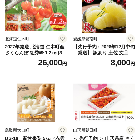
スカット おすすめ シャイン
マスカット 贈答 ギフト 産地
笛吹市 シャインマスカット
笛吹 葡萄 国産 ぶどう 人気
国産 1.2kg 先行｜
北海道仁木町
愛媛県愛南町
2027年発送 北海道 仁木町産
【先行予約：2026年12月中旬
さくらんぼ 紅秀峰 1.2kg (300
～発送】 訳あり 土佐 文旦 8k
g×4パック) Lサイズ以上 旬
g (Mサイズ以上サイズミック
26,000
8,000
円
円
桜桃 産地直送 サクランボ チ
ス) 8000円 わけあり ぶんた
ェリー フルーツ 果物 果物類
ん みかん mikan 蜜柑 ミカン
仁木町 仁木 [松山商店]
土佐文旦 家庭用 産地直送 国
産 農家直送 期間限定 特産品
サイズミックス くらもとフ
ァーム 愛南町 愛媛県
鳥取県大山町
山形県朝日町
DS-16 新甘泉梨 5kg（赤秀
＜ 先行予約 ＞ 山形県産 さく