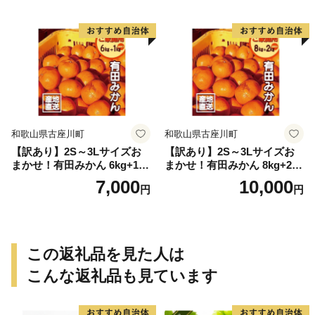
和歌山県古座川町
和歌山県古座川町
【訳あり】2S～3Lサイズお
【訳あり】2S～3Lサイズお
まかせ！有田みかん 6kg+1kg
まかせ！有田みかん 8kg+2kg
保証分 11月から12月下旬ま
保証分 11月から12月下旬ま
7,000
10,000
円
円
でに順次発送致します。 / 訳
でに順次発送致します。 / 訳
ありみかん 有田みかん みか
ありみかん 有田みかん みか
ん ミカン 蜜柑 柑橘 温州みか
ん ミカン 蜜柑 柑橘 温州みか
ん 和歌山 ご家庭用
ん 和歌山 ご家庭用
この返礼品を見た人は
こんな返礼品も見ています