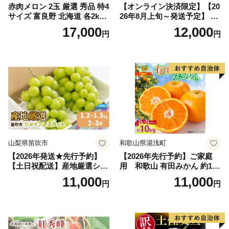
赤肉メロン 2玉 厳選 秀品 特4
【オンライン決済限定】【20
サイズ 富良野 北海道 各2kg
26年8月上旬～発送予定】 先
～2.6kg 2玉 セット ファーム
行予約 「浅間水蜜桃プレミ
17,000
12,000
円
円
富良野 メロン めろん 果物 く
アム」 もも あかつき 秀品 約
だもの フルーツ デザート 旬
2kg 5～9玉 贈答品 ふるさと
の果物 旬のフルーツ
納税 果物 桃 フルーツ モモ
果肉 長野県産 小諸市
山梨県笛吹市
和歌山県湯浅町
【2026年発送★先行予約】
【2026年先行予約】ご家庭
【土日祝配送】産地厳選シャ
用 和歌山 有田みかん 約10k
インマスカット1.2kg～1.3kg
g (2L、3Lサイズ)【湯浅町】
11,000
11,000
円
円
（2房～3房）※沖縄・離島配
_ZJ6079
送不可※ 106-003-sku02-26y
｜シャインマスカット 発送
笛吹市 山梨県 フルーツ 果物
ぶどう 葡萄 大粒 シャインマ