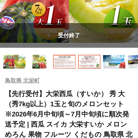
受付終了
鳥取県 北栄町
【先行受付】大栄西瓜（すいか） 秀 大
（秀7kg以上）1玉と旬のメロンセット
※2026年6月中旬頃～7月中旬頃に順次発
送予定 | 西瓜 スイカ 大栄すいか メロン
めろん 果物 フルーツ くだもの 鳥取県 北