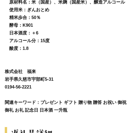
原材料名：米（国産）、米麹（国産米）、醸造アルコール
使用米：ぎんおとめ
精米歩合：50％
酵母：K901
日本酒度：＋6
アルコール分：15度
酸度：1.8
株式会社 福来
岩手県久慈市宇部町5-31
0194-56-2221
関連キーワード：プレゼント ギフト 贈り物 贈答 お祝い 御祝
御礼 お礼 記念日 日本酒 一升瓶