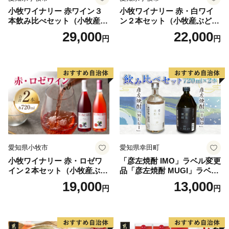
小牧ワイナリー 赤ワイン３
小牧ワイナリー 赤・白ワイ
（土日祝含む）に郵送いたします。
本飲み比べセット（小牧産ぶ
ン２本セット（小牧産ぶどう
「ワンストップ特例申請書」 ⇒ お申込時に申請書
どう100％使用）
100％使用）
29,000
22,000
円
円
をご希望された場合、寄附金受領証明書と同封で郵送い
たします。
「郵便振替用紙」 ⇒ お申込みの翌日（土日祝含
む）に郵送いたします。
久慈市では、当市の魅力をみなさまにお伝えするため、
ふるさと納税制度によりご寄付をくださった個人の皆様
へ、お礼の品を贈呈いたします。
◆久慈の豊かな山・里・海の恵みを楽しめるお礼の品
愛知県小牧市
愛知県幸田町
※お礼の品の配送時期は各ページの配送時期を必ずご確
小牧ワイナリー 赤・ロゼワ
「彦左焼酎 IMO」ラベル変更
イン２本セット（小牧産ぶど
品「彦左焼酎 MUGI」ラベル
認ください。
う100％使用）
変更品 飲み比べ セット 合計
19,000
13,000
※お礼の品は提供事業者から直送されます。
円
円
2本 720ml×各1本 25度 焼酎
お酒 麦焼酎 芋焼酎