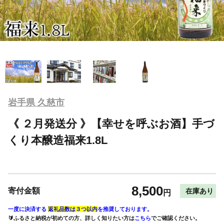
岩手県 久慈市
《 ２月発送分 》【幸せを呼ぶお酒】手づ
くり本醸造福来1.8L
8,500
寄付金額
在庫あり
円
一度に決済する
返礼品数は３つ以内
を推奨しております。
🔰ふるさと納税が初めての方、詳しく知りたい方は
こちら
でご確認ください。