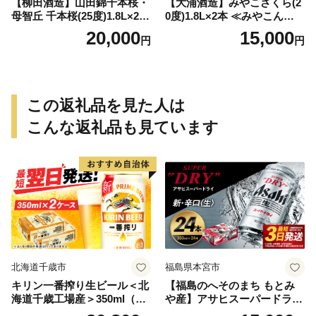
【柳田酒造】山田錦千本桜・
【大浦酒造】みやこざくら(2
母智丘 千本桜(25度)1.8L×2本
0度)1.8L×2本 ≪みやこんじょ
≪みやこんじょ特急便≫_AC
特急便≫_MJ-0771
20,000
15,000
円
円
-0751
この返礼品を見た人は
こんな返礼品も見ています
北海道千歳市
福島県本宮市
キリン一番搾り生ビール＜北
【福島のへそのまち もとみ
海道千歳工場産＞350ml（24
や産】アサヒスーパードライ
本） 2ケース
350ml×24本 合計8.4L 1ケー