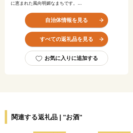
に恵まれた風向明媚なまちです。
西側の山形地区は、面積の９５％が山林という豊かな自
然に囲まれた農山村です。
自治体情報を見る
中心市街地は太平洋に面し１７５万キロリットルを備蓄
する久慈国家石油備蓄基地を備えています。
すべての返礼品を見る
山形地区は、ヤマセ（冷たく湿った北東風）による冷涼
な気候を利用して栽培する雨よけほうれん草と放牧によ
る健康で安全な日本短角牛が高い評価を得ています。
お気に入りに追加する
また、豊かな山林を利用した木炭とシイタケ生産は県内
でも有数な産地となっています。
一方、寒流と暖流が交錯する久慈近海一帯は古くから好
漁場として知られ、水産資源に恵まれていることから、
定置網や漁船での捕獲、アワビ、ウニ、ホヤなどの磯漁
が盛んに行われています。
久慈市から見て、北は洋野町、八戸市、南は野田村、普
関連する返礼品 | "お酒"
代村、西は九戸村、二戸市、東は太平洋といった位置関
係になります。