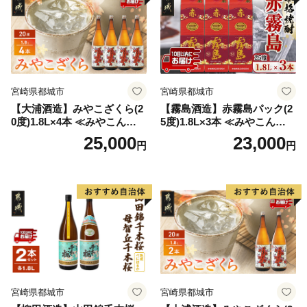
宮崎県都城市
宮崎県都城市
【大浦酒造】みやこざくら(2
【霧島酒造】赤霧島パック(2
0度)1.8L×4本 ≪みやこんじょ
5度)1.8L×3本 ≪みやこんじょ
特急便≫_AD-0771
特急便≫_23-07-K03P-1800-3
25,000
23,000
円
円
-Q
宮崎県都城市
宮崎県都城市