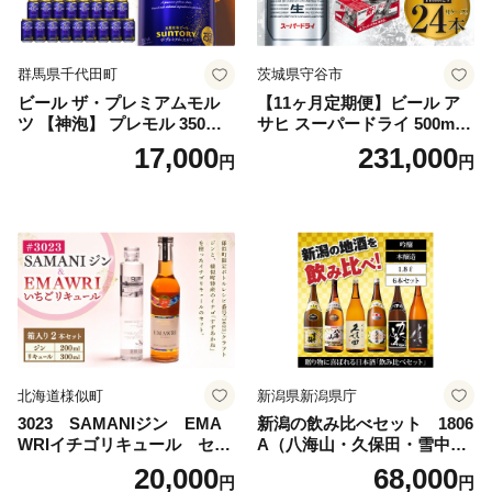
群馬県千代田町
茨城県守谷市
ビール ザ・プレミアムモル
【11ヶ月定期便】ビール ア
ツ 【神泡】 プレモル 350ml
サヒ スーパードライ 500ml 2
× 24本 サントリー〈天然水の
4本 1ケース×11ヶ月 | アサヒ
17,000
231,000
円
円
ビール工場〉群馬※沖縄・離
ビール 究極の辛口 酒 お酒 ア
島地域へのお届け不可
ルコール 生ビール Asahi ア
サヒビール スーパードライ s
uper dry 11回 缶ビール 缶 ギ
フト 内祝い 茨城県守谷市 送
料無料
北海道様似町
新潟県新潟県庁
3023 SAMANIジン EMA
新潟の飲み比べセット 1806
WRIイチゴリキュール セッ
A（八海山・久保田・雪中
ト（箱入り）【大人の味 酒
梅・越乃寒梅・かたふね・千
20,000
68,000
円
円
お酒 洋酒 スピリッツ クラフ
代の光）