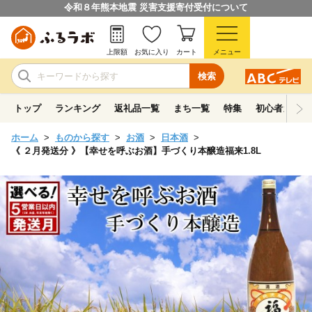
令和８年熊本地震 災害支援寄付受付について
上限額
お気に入り
カート
メニュー
検索
トップ
ランキング
返礼品一覧
まち一覧
特集
初心者ガイド
ホーム
ものから探す
お酒
日本酒
《 ２月発送分 》【幸せを呼ぶお酒】手づくり本醸造福来1.8L