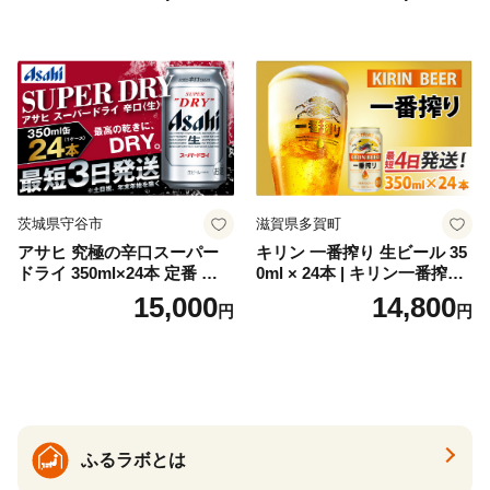
トジン 国産 sake SAKE gin
GIN liqueur LIQUEUR お酒
セット 詰め合わせ カクテル
ソーダ割り アルコール ロッ
ク ソーダ ジントニック 】
茨城県守谷市
滋賀県多賀町
アサヒ 究極の辛口スーパー
キリン 一番搾り 生ビール 35
ドライ 350ml×24本 定番 ビー
0ml × 24本 | キリン一番搾り
ル 缶ビール 酒 お酒 アルコー
キリンビール 一番搾り ビー
15,000
14,800
円
円
ル 辛口
ル 24缶 きりんいちばんしぼ
り キリン一番搾り びーる 1
ケース 24缶 24本 キリン一番
搾り KIRIN きりん 麒麟 キリ
ン一番搾り いちばんしぼり
キリン一番搾り 父の日 ちち
の日
ふるラボとは