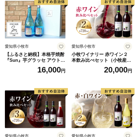
【久慈市最新情報！】
【★お願い★】
お礼の品や久慈市のことなどご感想を是非お聞かせく
愛知県小牧市
愛知県小牧市
ださい！
【ふるさと納税】本格芋焼酎
小牧ワイナリー 赤ワイン２
各お礼の品ページの「感想を投稿する」から投稿でき
『Sun』芋グラッセ アウトド
本飲み比べセット（小牧産ぶ
ます。
ア ソロキャンプ ベランピン
どう100％使用）
16,000
20,000
円
円
グ 巣ごもり 就労支援
感想を投稿することで、お礼の品提供事業者や久慈市
の成長の糧となります。
【お礼の品発送時のご連絡について】
お礼の品発送時に、お申込みメールアドレスへ配送内
容のメールを送付致します。（自動配信）
【各種書類の送付時期について】
愛知県小牧市
愛知県小牧市
「寄附金受領証明書」 ⇒ ご寄附翌日～3日以内