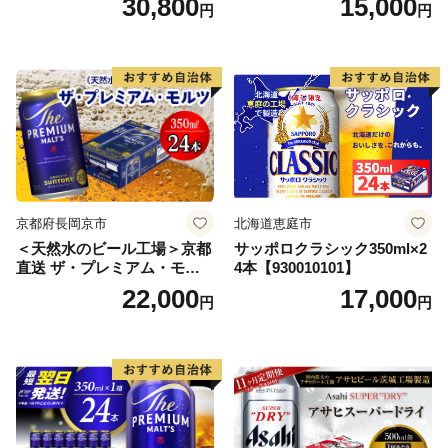
30,800
15,000
円
円
ス アルコール度数5% 缶ビー
ル お酒 ビール アサヒ スーパ
ードライ super dry 24缶 辛
口 送料無料 カメイ 本宮市
【07214-0206】
京都府長岡京市
北海道恵庭市
＜天然水のビール工場＞京都
サッポロクラシック350ml×2
直送 ザ・プレミアム・モル
4本【930010101】
ツ 350ml×24本 プレモル [149
22,000
17,000
円
円
5]