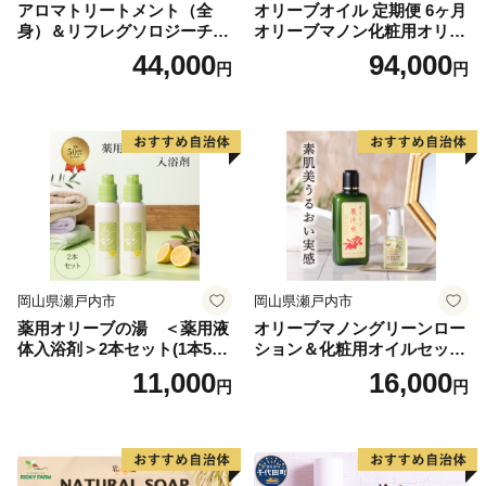
アロマトリートメント（全
オリーブオイル 定期便 6ヶ月
身）＆リフレグソロジーチケ
オリーブマノン化粧用オリー
ット
ブオイル 200ml オリーブ オ
44,000
94,000
円
円
イル 美容 スキンケア 化粧用
油 オリーブ油 お楽しみ
岡山県瀬戸内市
岡山県瀬戸内市
薬用オリーブの湯 ＜薬用液
オリーブマノングリーンロー
体入浴剤＞2本セット(1本500
ション＆化粧用オイルセット
ml） 美容
美容グッズ スキンケア 化粧
11,000
16,000
円
円
水