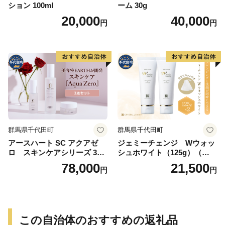
ション 100ml
ーム 30g
20,000
40,000
円
円
群馬県千代田町
群馬県千代田町
アースハート SC アクアゼ
ジェミーチェンジ Wウォッ
ロ スキンケアシリーズ 3点
シュホワイト（125g）（泡立
セット
てネット付）×2本 群馬県 千
78,000
21,500
円
円
代田町
この自治体のおすすめの返礼品