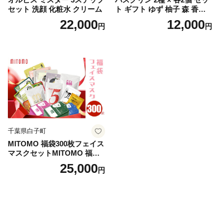
セット 洗顔 化粧水 クリーム
ト ギフト ゆず 柚子 森 香り
日用品 お風呂 バス用品 温活
22,000
12,000
円
円
アロマ 香り まとめ買い静岡
県 藤枝市 医薬部外品
千葉県白子町
MITOMO 福袋300枚フェイス
マスクセットMITOMO 福袋3
00枚フェイスマスクセット
25,000
円
ふるさと納税 パック ファイ
スパック フェイスマスク 美
容 スキンケア 福袋 千葉県 白
子町 送料無料 SHAG003