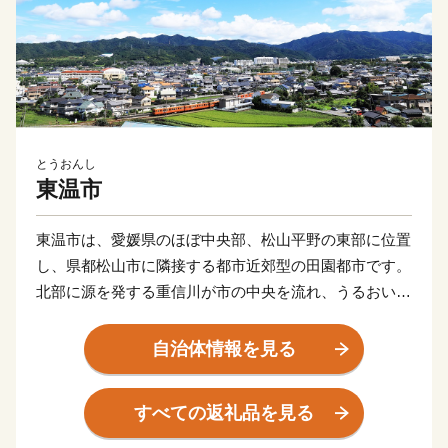
とうおんし
東温市
東温市は、愛媛県のほぼ中央部、松山平野の東部に位置
し、県都松山市に隣接する都市近郊型の田園都市です。
北部に源を発する重信川が市の中央を流れ、うるおいあ
ふれる水辺空間に恵まれるとともに、南部の皿ヶ嶺連峰
県立自然公園は、東部の霊峰石鎚山系と連なり、棚田や
自治体情報を見る
渓谷を有する里山が自然美を形成しています。また、常
設のミュージカル劇場ではプロのミュージカル俳優の演
すべての返礼品を見る
劇が１年中行われていたり、地域では秋祭り行事などの
無形民俗文化財が、住民の手で現在も数多く保存されて