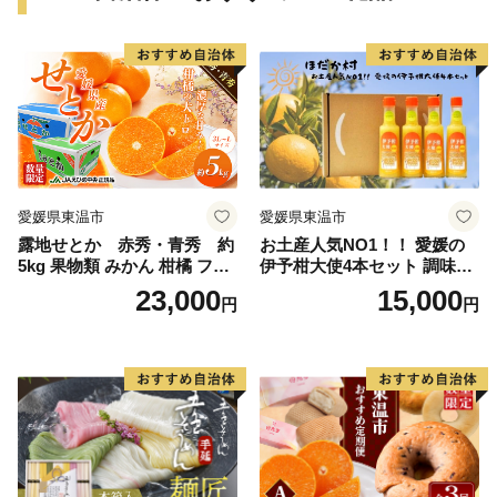
愛媛県東温市
愛媛県東温市
露地せとか 赤秀・青秀 約
お土産人気NO1！！ 愛媛の
5kg 果物類 みかん 柑橘 フル
伊予柑大使4本セット 調味料
ーツ 食後 デザート ジューシ
ドレッシング サラダ いよか
23,000
15,000
円
円
ー 甘い コク 香り 国産 愛媛
ん 愛媛産 カルパッチョ
県産 愛媛県産せとか