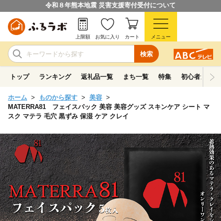
令和８年熊本地震 災害支援寄付受付について
上限額
お気に入り
カート
メニュー
検索
トップ
ランキング
返礼品一覧
まち一覧
特集
初心者ガイド
ホーム
ものから探す
美容
MATERRA81 フェイスパック 美容 美容グッズ スキンケア シート マ
スク マテラ 毛穴 黒ずみ 保湿 ケア クレイ