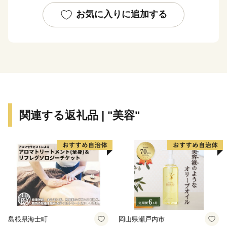
いるなど、芸術・文化・歴史が息づくアートのまちとし
お気に入りに追加する
ても近年注目されております。
★主食にもスイーツにも使える「はだか麦」を紹介した
特設サイトを公開中！
👉
自然の恵みたっぷりの「はだか麦」
関連する返礼品 | "美容"
島根県海士町
岡山県瀬戸内市