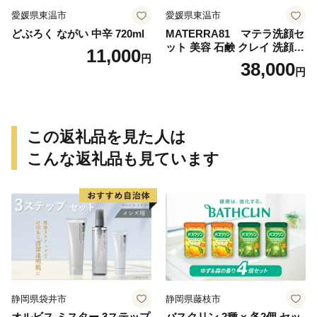
愛媛県東温市
愛媛県東温市
どぶろく ながい 中辛 720ml
MATERRA81 マテラ洗顔セ
ット 美容 石鹸 クレイ 洗顔フ
11,000
円
ォーム マテラ 泡立てネット
38,000
円
この返礼品を見た人は
こんな返礼品も見ています
静岡県袋井市
静岡県藤枝市
オルビス ミスター 3ステップ
バスクリン 2種 × 各2個 セッ