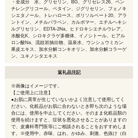
・全成分 水、グリセリン、BG、グリセレス26、ペン
チレングリコール、ベタイン、ジグリセリン、フェノキ
シエタノール、トレハロース、ポリソルベート20、アラ
ントイン、メチルパラベン、カルボマー、エチルヘキシ
ルグリセリン、EDTA-2Na、ヒドロキシエチルウレア、
水酸化K、シロキクラゲ多糖体、イノシトール、ヒアル
ロン酸Na、流紋岩抽出物、温泉水、ウンシュウミカン
果皮エキス、加水分解コンキオリン、加水分解コラーゲ
ン、ユキノシタエキス
返礼品注記
※画像はイメージです。
【ご使用上に注意】
●お肌に異常が生じていないかよく注意して使用してく
ださい。化粧品がお肌に合わないとき即ち次のような場
合には、使用を中止してください。そのまま化粧品類の
使用を続けますと、症状を悪化させることがありますの
で、皮膚科専門医等にご相談されることをおすすめしま
す。※使用中、赤味、はれ、かゆみ、刺激、色抜け（白