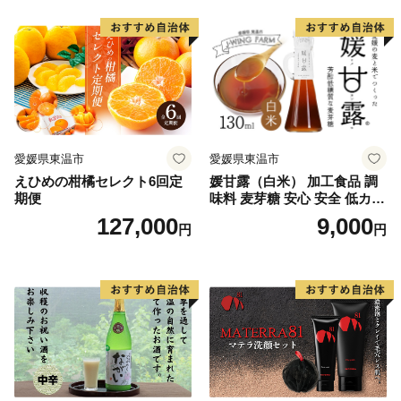
レンジ 6品種
愛媛県東温市
愛媛県東温市
えひめの柑橘セレクト6回定
媛甘露（白米） 加工食品 調
期便
味料 麦芽糖 安心 安全 低カロ
リー 甘味料 シロップタイプ
127,000
9,000
円
円
上品な甘み お菓子作り 料理