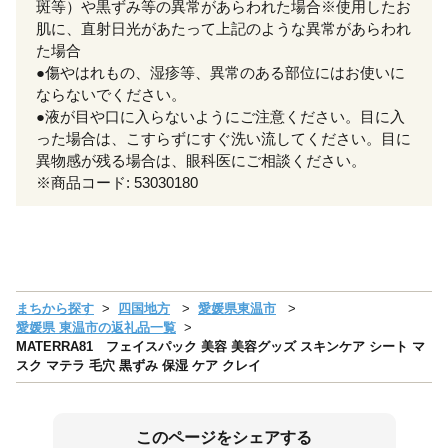
斑等）や黒ずみ等の異常があらわれた場合※使用したお
肌に、直射日光があたって上記のような異常があらわれ
た場合
●傷やはれもの、湿疹等、異常のある部位にはお使いに
ならないでください。
●液が目や口に入らないようにご注意ください。目に入
った場合は、こすらずにすぐ洗い流してください。目に
異物感が残る場合は、眼科医にご相談ください。
※商品コード: 53030180
まちから探す
四国地方
愛媛県東温市
愛媛県 東温市の返礼品一覧
MATERRA81 フェイスパック 美容 美容グッズ スキンケア シート マ
スク マテラ 毛穴 黒ずみ 保湿 ケア クレイ
このページをシェアする