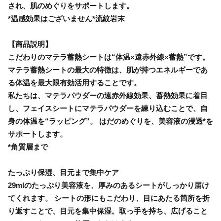
され、肌のめぐりをサポートします。
*温感効果はございません*流紋岩末
【商品説明】
こだわりのマテラ蓄熱シートは“体温×遠赤外線×蓄熱”です。
マテラ蓄熱シートの最大の特徴は、肌が持つエネルギーであ
る体温を最大限有効活用することです。
私たちは、マテラパウダーの遠赤外線効果、蓄熱効果に着目
し、フェイスシートにマテラパウダーを練り込むことで、自
身の体温を“ラッピング”。 はだのめぐりを、美容液の浸透*を
サポートします。
*角質層まで
たっぷり保湿、目元まで集中ケア
29mlのたっぷり美容液を、厚みのあるシートがしっかり届け
てくれます。 シートの形にもこだわり、目にあたる箇所を折
り返すことで、目元を集中保湿。取っ手を持ち、広げること