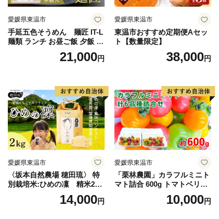
愛媛県東温市
愛媛県東温市
手延五色そうめん 麺匠 IT-L
東温市おすすめ定期便Aセッ
麺類 ランチ お昼ご飯 夕飯 晩
ト【数量限定】
御飯 手延べそうめん そうめ
21,000
38,000
円
円
ん詰合せ 華やか 贈り物
愛媛県東温市
愛媛県東温市
〈坂本自然農場 穂田琉〉 特
「栗林農園」カラフルミニト
別栽培米:ひめの凜 精米2kg
マト詰合 600g トマトベリー
ご飯 お弁当 おにぎり 冷めて
ピーチチェリー イエローミ
14,000
10,000
円
円
も美味しい 愛媛県産 県知事
ミ サングリーン トスカーナ
賞 お米
バイオレット プリンセスオ