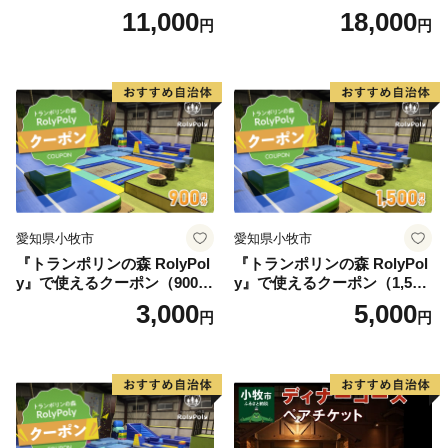
メナード アート
ア アフタヌーン宝石箱 ホテ
11,000
18,000
円
円
ル特製 デザート 6種類 サン
ドウィッチ コーヒー または
紅茶 スイーツ アフタヌーン
ティー チケット 券 2名様分
お祝 誕生日 記念日 名鉄小牧
ホテル 愛知県 小牧市 送料無
料
愛知県小牧市
愛知県小牧市
『トランポリンの森 RolyPol
『トランポリンの森 RolyPol
y』で使えるクーポン（900
y』で使えるクーポン（1,500
円）
円）
3,000
5,000
円
円