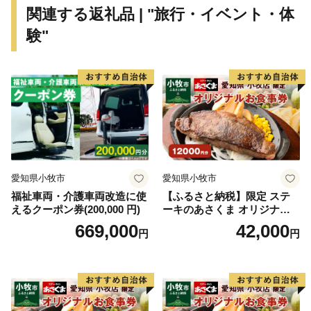
世界トップレベルの企業を輩出し、体験できる産業観光
関連する返礼品 | "旅行・イベント・体
施設も年々充実しています。
験"
さらに豊かな自然環境と都市部の調和、温暖な気候、魅
力ある食文化などにより、近年、観光地としての人気も
高まっています。
愛知県小牧市
愛知県小牧市
福祉車両・介護車両改造に使
【ふるさと納税】限定 ステ
えるクーポン券(200,000 円)
ーキのあさくま オリジナル
お食事券 12000円 お好きなメ
669,000
42,000
円
円
ニュー 好きなだけ コーンス
ープ カレー サラダ プリン ソ
フトクリーム デザート 愛知
県 小牧店 小牧市 チケット 送
料無料