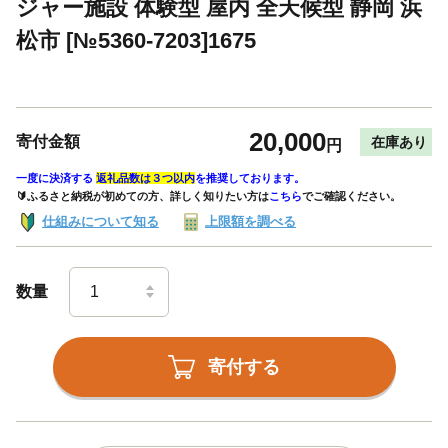
ジャー施設 体験型 屋内 全天候型 静岡 浜
松市 [№5360-7203]1675
20,000
寄付金額
在庫あり
円
一度に決済する
返礼品数は３つ以内
を推奨しております。
🔰ふるさと納税が初めての方、詳しく知りたい方は
こちら
でご確認ください。
仕組みについて知る
上限額を調べる
数量
寄付する