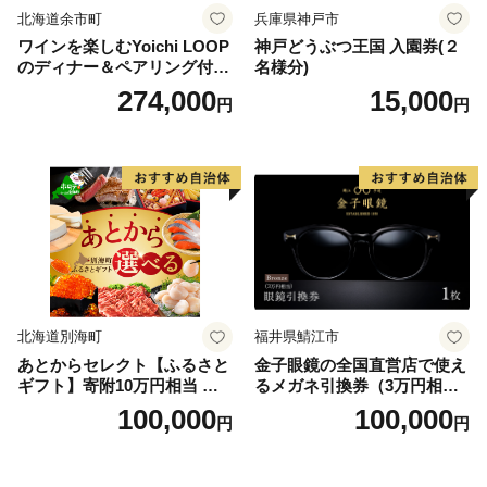
北海道余市町
兵庫県神戸市
ワインを楽しむYoichi LOOP
神戸どうぶつ王国 入園券(２
のディナー＆ペアリング付宿
名様分)
泊プラン＜デラックスツイン
274,000
15,000
円
円
＞
北海道別海町
福井県鯖江市
あとからセレクト【ふるさと
金子眼鏡の全国直営店で使え
ギフト】寄附10万円相当 あ
るメガネ引換券（3万円相
とから選べる！ ギフト いく
当） Bronze
100,000
100,000
円
円
ら ほたて 海鮮 牛肉 別海町
ケーキ アイス （ 後から 選べ
る カタログ カタログポイン