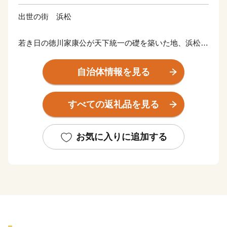
出世の街 浜松
若き日の徳川家康公が天下統一の礎を築いた地、浜松。
その後も水野忠邦など歴代城主の多くが幕府の要職への
出世しました。
自治体情報を見る
近代では、世界的な研究者や技術者、音楽家や芸術家を
輩出したほか、世界に名高い多くの企業が、浜松から生
すべての返礼品を見る
まれています。
浜松市は東京と大阪のほぼ中央に位置する、人口約80万
お気に入りに追加する
人の政令指定都市。北は天竜の美林、南は遠州灘、西は
浜名湖、東は天竜川と多様な自然に恵まれた土地です。
そして、旺盛なチャレンジ精神と起業意識の高い風土に
よって、オートバイ・繊維・楽器といった産業が集積す
る「ものづくりの街」でもあります。