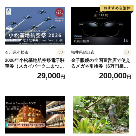
井沢】
石川県小松市
福井県鯖江市
2026年小松基地航空祭電子駐
金子眼鏡の全国直営店で使え
車券（スカイパークこまつ
るメガネ引換券（6万円相
翼） 駐車場 シャトルバスの
当） Platinum
29,000
200,000
円
円
りばすぐ 石川県 小松市