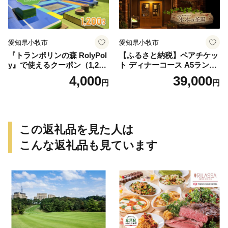
愛知県小牧市
愛知県小牧市
『トランポリンの森 RolyPol
【ふるさと納税】ペアチケッ
y』で使えるクーポン（1,200
ト ディナーコース A5ランク
円）
飛騨牛 コース 記念日 お誕生
4,000
39,000
円
円
日 特別な日 完全個室 ノンア
ルコール スパークリングワ
イン 1本付き デザート ドリ
ンク セレブレ お食事券 愛知
県 小牧市 送料無料
この返礼品を見た人は
こんな返礼品も見ています