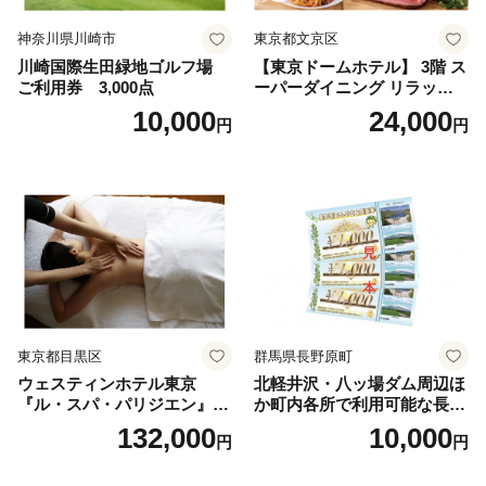
神奈川県川崎市
東京都文京区
川崎国際生田緑地ゴルフ場
【東京ドームホテル】 3階 ス
ご利用券 3,000点
ーパーダイニング リラッサ
ランチブッフェ お食事券 大
10,000
24,000
円
円
人1名様分 関東 東京 ご利用
券 ランチ 昼食 食事券 レスト
ラン ブッフェ 東京都 お食事
券
東京都目黒区
群馬県長野原町
ウェスティンホテル東京
北軽井沢・八ッ場ダム周辺ほ
『ル・スパ・パリジエン』選
か町内各所で利用可能な長野
べるボディセラピー90分/1名
原町ふるさと感謝券（3,000
132,000
10,000
円
円
円分）【トラベル 観光 旅行
お土産 群馬県 長野原町 北軽