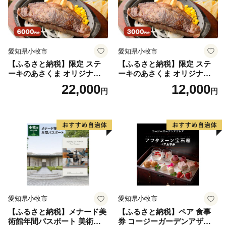
愛知県小牧市
愛知県小牧市
【ふるさと納税】限定 ステ
【ふるさと納税】限定 ステ
ーキのあさくま オリジナル
ーキのあさくま オリジナル
お食事券 6000円 お好きなメ
お食事券 3000円 お好きなメ
22,000
12,000
円
円
ニュー 好きなだけ コーンス
ニュー 好きなだけ コーンス
ープ カレー サラダ プリン ソ
ープ カレー サラダ プリン ソ
フトクリーム デザート 愛知
フトクリーム デザート 愛知
県 小牧店 小牧市 チケット 送
県 小牧店 小牧市 チケット 送
料無料
料無料
愛知県小牧市
愛知県小牧市
【ふるさと納税】メナード美
【ふるさと納税】ペア 食事
術館年間パスポート 美術館
券 コージーガーデンアザレ