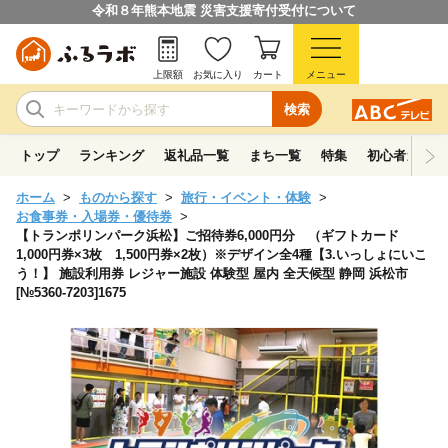
令和８年熊本地震 災害支援寄付受付について
上限額
お気に入り
カート
メニュー
検索
トップ
ランキング
返礼品一覧
まち一覧
特集
初心者ガイド
ホーム
ものから探す
旅行・イベント・体験
お食事券・入場券・優待券
【トランポリンパーク浜松】ご招待券6,000円分 （ギフトカード
1,000円券×3枚 1,500円券×2枚）※デザイン全4種【3.いっしょにいこ
う！】 施設利用券 レジャー施設 体験型 屋内 全天候型 静岡 浜松市
[№5360-7203]1675