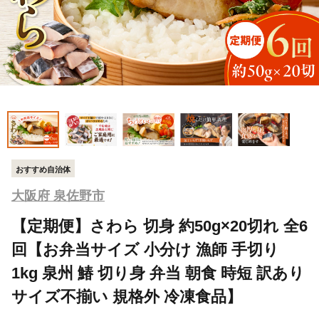
おすすめ自治体
大阪府 泉佐野市
【定期便】さわら 切身 約50g×20切れ 全6
回【お弁当サイズ 小分け 漁師 手切り
1kg 泉州 鰆 切り身 弁当 朝食 時短 訳あり
サイズ不揃い 規格外 冷凍食品】