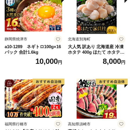
静岡県焼津市
北海道別海町
a10-1289 ネギトロ100g×16
大人気 訳あり 北海道産 冷凍
パック 合計1.6kg
ホタテ 400g ほたて ホタテ
帆立 貝柱 海鮮 魚介類 刺身
10,000
8,000
円
円
大粒 天然 海鮮 ランキング 大
人気 人気 おすすめ 訳あり ）
福岡県行橋市
高知県須崎市