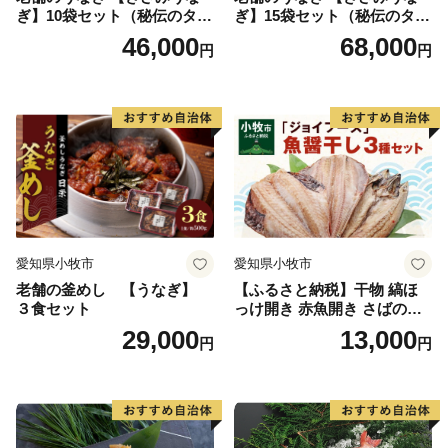
ぎ】10袋セット（秘伝のタレ
ぎ】15袋セット（秘伝のタレ
付）
付）
46,000
68,000
円
円
愛知県小牧市
愛知県小牧市
老舗の釜めし 【うなぎ】
【ふるさと納税】干物 縞ほ
３食セット
っけ開き 赤魚開き さばの開
き 魚醤干し 3種 セット 詰め
29,000
13,000
円
円
合わせ 魚 おかず 肉厚 おいし
い さば 赤魚 縞ホッケ ジョイ
フーズ 魚貝類 お取り寄せ お
取り寄せグルメ 魚醤 ナンプ
ラー 愛知県 小牧市 冷凍 送料
無料