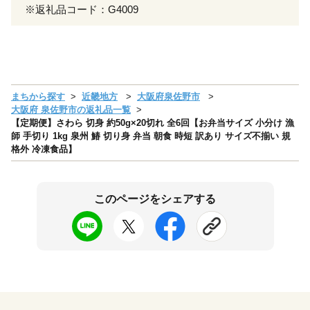
※返礼品コード：G4009
まちから探す
近畿地方
大阪府泉佐野市
大阪府 泉佐野市の返礼品一覧
【定期便】さわら 切身 約50g×20切れ 全6回【お弁当サイズ 小分け 漁
師 手切り 1kg 泉州 鰆 切り身 弁当 朝食 時短 訳あり サイズ不揃い 規
格外 冷凍食品】
このページをシェアする