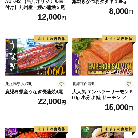
AU-043 【当店オリジナル味
藁焼きかつおタタキ 1.9kg
付け】九州産・鰻の蒲焼２尾
8,000
円
12,000
円
鹿児島県大崎町
北海道白糠町
鹿児島県産うなぎ長蒲焼4尾
大人気 エンペラーサーモン 9
00g 小分け 鮭 サーモン アト
22,000
円
ランティックサーモン 水産
15,000
円
庁長官賞 受賞 さけ シャケ し
ゃけ sake カルパッチョ ソテ
ー レアステーキ 人気 高級 大
満足 美味しい 贈答 生食用 刺
身 お刺身 刺し身 魚介類 海鮮