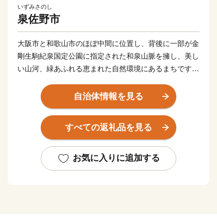
いずみさのし
泉佐野市
大阪市と和歌山市のほぼ中間に位置し、背後に一部が金
剛生駒紀泉国定公園に指定された和泉山脈を擁し、美し
い山河、緑あふれる恵まれた自然環境にあるまちです。
商・工・農・漁業がそれぞれバランスよく栄えてきまし
たが、関西国際空港の開港などに伴う人口の増加ととも
自治体情報を見る
に、商業・サービス業が盛んになっています。
関空によるインパクトを最大限に活用し、世界と日本を
すべての返礼品を見る
結ぶ玄関都市として、21世紀にふさわしい国際都市をめ
ざしてまちづくりに取り組んでいます。
お気に入りに追加する