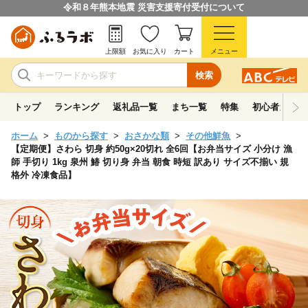
令和８年熊本地震 災害支援寄付受付について
上限額
お気に入り
カート
メニュー
検索
トップ
ランキング
返礼品一覧
まち一覧
特集
初心者ガイド
ホーム
ものから探す
おさかな類
その他鮮魚
【定期便】さわら 切身 約50g×20切れ 全6回【お弁当サイズ 小分け 漁
師 手切り 1kg 泉州 鰆 切り身 弁当 朝食 時短 訳あり サイズ不揃い 規
格外 冷凍食品】