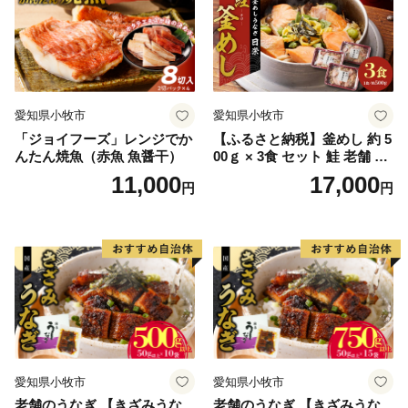
愛知県小牧市
愛知県小牧市
「ジョイフーズ」レンジでか
【ふるさと納税】釜めし 約 5
んたん焼魚（赤魚 魚醤干）
00ｇ × 3食 セット 鮭 老舗 急
速冷凍 レンチン 時短 簡単調
11,000
17,000
円
円
理 食品 加工品 海鮮 手作り
ほくほく ご飯 お弁当 おにぎ
り お茶漬け お取り寄せ お取
り寄せグルメ 愛知県 小牧市
送料無料
愛知県小牧市
愛知県小牧市
老舗のうなぎ 【きざみうな
老舗のうなぎ 【きざみうな