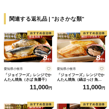
関連する返礼品 | "おさかな類"
愛知県小牧市
愛知県小牧市
「ジョイフーズ」レンジでか
「ジョイフーズ」レンジでか
んたん焼魚（さば 魚醤干）
んたん焼魚（縞ほっけ 魚醤
干）
11,000
11,000
円
円