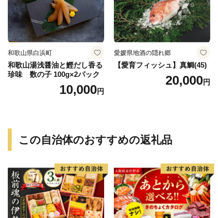
和歌山県白浜町
愛媛県地酒の隠れ郷
和歌山湯浅醤油と鰹だし香る
【愛育フィッシュ】真鯛(45)
珍味 数の子 100g×2パック
20,000
円
10,000
円
この自治体のおすすめの返礼品