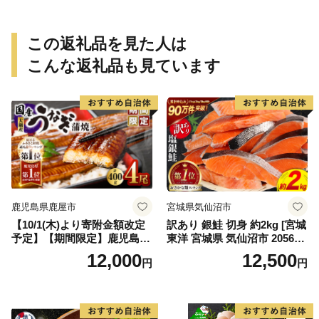
この返礼品を見た人は
こんな返礼品も見ています
鹿児島県鹿屋市
宮城県気仙沼市
【10/1(木)より寄附金額改定
訳あり 銀鮭 切身 約2kg [宮城
予定】【期間限定】鹿児島県
東洋 宮城県 気仙沼市 205649
大隅産うなぎ蒲焼4尾（400
91] 鮭 魚介類 海鮮 訳アリ 規
12,000
12,500
円
円
g） KN007-023
格外 不揃い さけ サケ 鮭切身
シャケ 切り身 冷凍 家庭用 お
かず 弁当 支援 サーモン 銀鮭
切り身 魚 わけあり