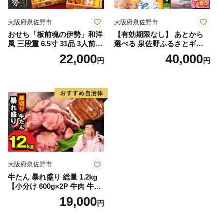
大阪府泉佐野市
大阪府泉佐野市
おせち「板前魂の伊勢」和洋
【有効期限なし】 あとから
風 三段重 6.5寸 31品 3人前
選べる 泉佐野ふるさとギフ
【1位獲得 おせち料理 板前魂
ト（寄附40,000円コース）
22,000
40,000
円
円
贅沢おせち お節 惣菜 冷凍 先
【4000品以上掲載 高評価 カ
行予約 年内発送 おせち料理2
タログ 肉 牛たん ビール かに
027】
サーモン 野菜 定期便 おせち
タオル ティッシュ あとから
セレクト カタログギフト】
大阪府泉佐野市
牛たん 暴れ盛り 総量 1.2kg
【小分け 600g×2P 牛肉 牛タ
ン 牛たん 厚切り牛タン 焼肉
19,000
円
BBQ キャンプ 焼くだけ 簡単
調理 訳あり サイズ不揃い】