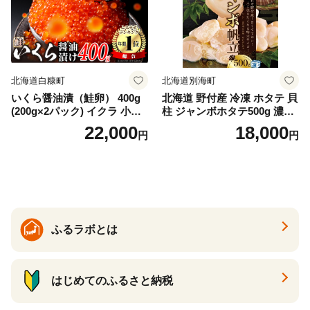
冷凍 厚切り 薄切り ふるさと
納税 ふるさとチョイス チョ
イス 北海道 白糠町
北海道白糠町
北海道別海町
いくら醤油漬（鮭卵） 400g
北海道 野付産 冷凍 ホタテ 貝
(200g×2パック) イクラ 小分
柱 ジャンボホタテ500g 濃厚
け いくら醤油漬 鮭いくら い
な旨味と甘み （ほたて ホタ
22,000
18,000
円
円
くら醤油漬け 鮭 鮭卵 ikura
テ 帆立 貝柱 ホタテ貝柱 大玉
醤油いくら 冷凍いくら いく
大粒 北海道 別海 野付 ふるさ
ら北海道 醤油鮭いくら 人気
と納税）
大好評品 北海道 白糠町
ふるラボとは
はじめてのふるさと納税