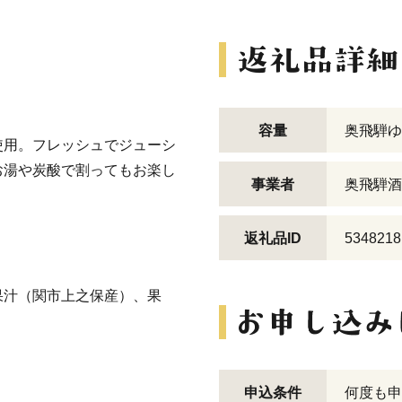
容量
奥飛騨ゆ
使用。フレッシュでジューシ
お湯や炭酸で割ってもお楽し
事業者
奥飛騨酒
返礼品ID
5348218
果汁（関市上之保産）、果
申込条件
何度も申