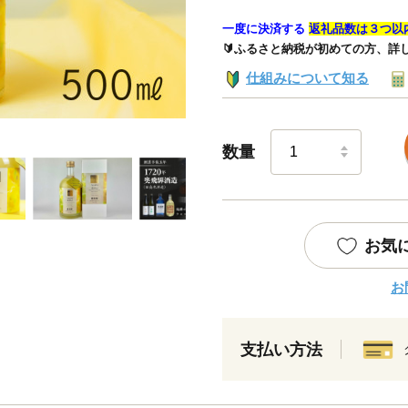
一度に決済する
返礼品数は３つ以
🔰ふるさと納税が初めての方、詳
仕組みについて知る
数量
お気
お
支払い方法