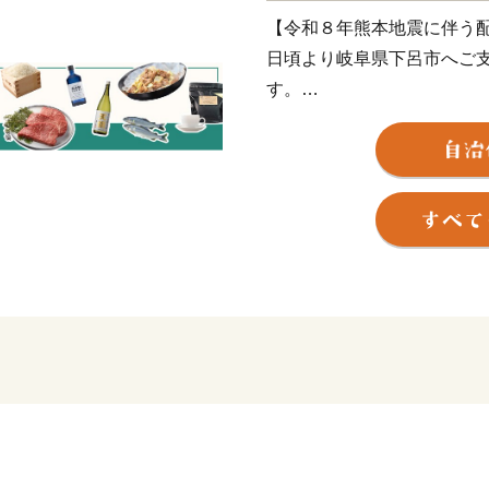
【令和８年熊本地震に伴う
日頃より岐阜県下呂市へご
す。
このたびの令和8年熊本地
舞い申し上げます。被災地
な生活が戻りますことを心
現在、地震の影響により、
配送業務の遅延が発生して
け日に返礼品が到着しない
最新の配送状況につきまし
ください。
返礼品のお届けをお待ちい
とご心配をおかけいたしま