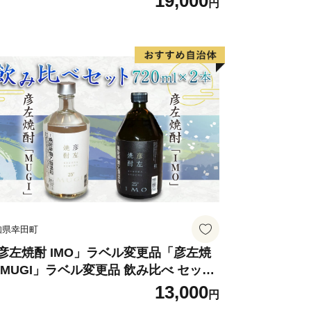
19,000
円
知県幸田町
彦左焼酎 IMO」ラベル変更品「彦左焼
 MUGI」ラベル変更品 飲み比べ セット
計2本 720ml×各1本 25度 焼酎 お酒 麦
13,000
円
酎 芋焼酎