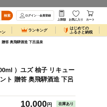
検索
ログイン・会員登録
上限額
お気に入り
カート
はじめての
ランキング
ーン
ふるさと納税
ト 贈答 奥飛騨酒造 下呂温泉
0ml ）ユズ 柚子 リキュー
ント 贈答 奥飛騨酒造 下呂
10,000
在庫あり
円