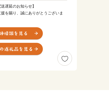
配送遅延のお知らせ】
支援を賜り、誠にありがとうございま
震により被災された皆様に、心よりお見
の一日も早い復旧と、皆様の安全・安心
よりお祈り申し上げます。
一部地域において配送会社の営業停止や
おります。地域によってはご指定のお届
場合がございます。
ては、各配送会社の公式サイトをご確認
ただいている皆様には、多大なるご迷惑
すが、何卒ご理解とご了承を賜りますよ