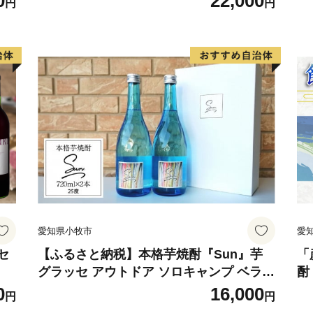
0
22,000
円
円
愛知県小牧市
愛
セ
【ふるさと納税】本格芋焼酎『Sun』芋
「
グラッセ アウトドア ソロキャンプ ベラン
酎
ピング 巣ごもり 就労支援
合
0
16,000
円
円
焼