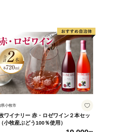
------------------
に位置し、北は高山市、南は加茂郡、西
川市と長野県に接しています。
れ、西には馬瀬川があり、周囲には霊峰
ルを越える急峻な山々がそびえ、飛騨木
園なども位置する自然豊かな地域です。
1号やJR高山本線が通り、横断する形
じています。
ートル
、河川に沿った平坦地とゆるやかな斜面
知県小牧市
地、住宅地などが混在しています。
、農用地（1..50%）、宅地
牧ワイナリー 赤・ロゼワイン２本セッ
（小牧産ぶどう100％使用）
5%）となっています。
ートル 最低 220メートル