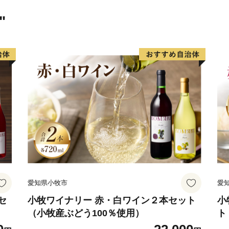
うお願い申し上げます。
"
----------------------------------------
下呂市は、岐阜県の中東部
は郡上市、関市、東は中津
ほぼ中央を飛騨川が南へ流
御嶽山をはじめ一千メート
曽川国定公園や県立自然公
また、飛騨川に沿って国道4
で国道256号、257号が通
総面積851.21平方キロメ
山林が全体の約9割を占め
愛知県小牧市
愛
を利用して、農業地、商業
地目別では森林（91.05%）
セ
小牧ワイナリー 赤・白ワイン２本セット
小
（小牧産ぶどう100％使用）
ト
（0.90%）、道路他（6.5
標高 最高 3,052.6メ