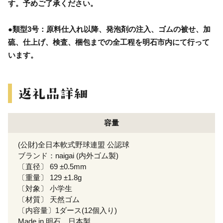
す。予めご了承ください。
●類型3号：原料仕入れ以降、発泡剤の注入、ゴムの被せ、加
硫、仕上げ、検査、梱包までの全工程を明石市内にて行って
います。
容量
(公財)全日本軟式野球連盟 公認球
ブランド：naigai (内外ゴム製)
〔直径〕 69 ±0.5mm
〔重量〕 129 ±1.8g
〔対象〕 小学生
〔材質〕 天然ゴム
〔内容量〕1ダース(12個入り)
Made in 明石 日本製