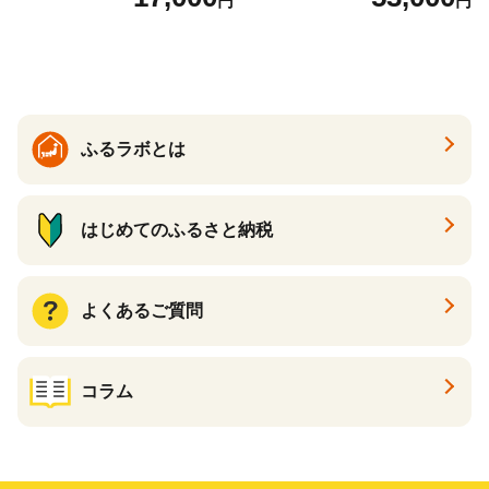
円
円
の香り ダブル 12ロール×6パ
常備品 日用雑貨 消耗品 生活
ック 72ロール 25m トイレ
必需品 大容量 備蓄 リサイク
ットペーパー パルプ100％ 消
ル ティッシュ ペーパー まと
臭 防臭 日用品 消耗品 備蓄
め買い 雑貨 倶知安町
ふるラボとは
はじめてのふるさと納税
よくあるご質問
コラム