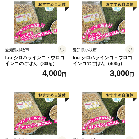
明石市はふるさと納税の対象団体として、総務大臣から
指定を受けております。
寄附をいただいた場合は、税制上の特例控除を受けるこ
とができます。
指定対象期間は、令和７年１０月１日から令和８年９月
３０日までとなります。
愛知県小牧市
愛知県小牧市
fuu シロハラインコ・ウロコ
fuu シロハラインコ・ウロコ
インコのごはん（800g）
インコのごはん（400g）
4,000
3,000
円
円