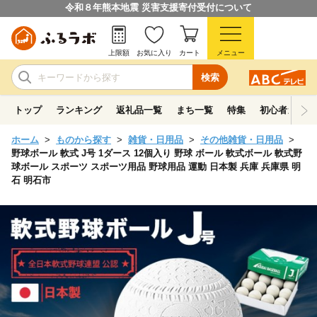
令和８年熊本地震 災害支援寄付受付について
上限額
お気に入り
カート
メニュー
検索
トップ
ランキング
返礼品一覧
まち一覧
特集
初心者ガイド
ホーム
ものから探す
雑貨・日用品
その他雑貨・日用品
野球ボール 軟式 J号 1ダース 12個入り 野球 ボール 軟式ボール 軟式野
球ボール スポーツ スポーツ用品 野球用品 運動 日本製 兵庫 兵庫県 明
石 明石市