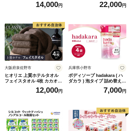
り×12セット)【1256759】
パー（ダブル）64ロール(8ロ
14,000
22,000
円
円
ール×8パック) 開成町 トイレ
ットペーパーダブル 日用品
国産 新生活 ダブル SDGs 備
蓄 防災 エコ 消耗品 生活雑貨
生活用品 無香料 トイレット
ペーパー ダブル といれっと
ぺーぱー トイレ クレシア ト
イレットペーパー [BDBH002
-1]
大阪府泉佐野市
兵庫県小野市
ヒオリエ 上質ホテルタオル
ボディソープ hadakara ( ハ
フェイスタオル 4枚 カカオ
ダカラ ) 泡タイプ 詰め替え 4
【タオル 泉州タオル 吸水 普
40ml×4袋 ボディーソープ 泡
12,000
7,000
円
円
段使い 無地 シンプル 日用品
ボディソープ 泡 日用品 消耗
ふわふわ ふかふか 家族 たお
品 バス用品 大容量 いい 匂い
る 一人暮らし】
ボディ 保湿 LION ライオン
泡石鹸 石鹸 兵庫 兵庫県 小野
市