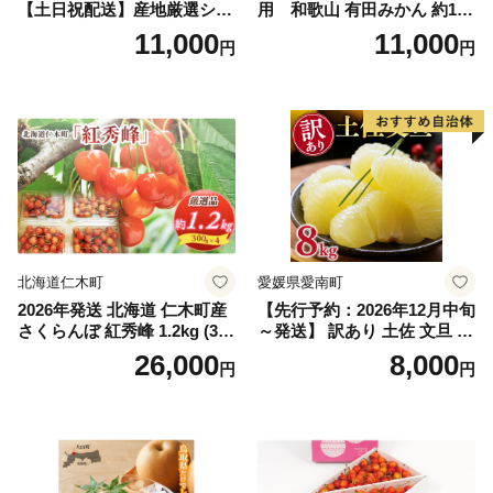
【土日祝配送】産地厳選シャ
用 和歌山 有田みかん 約10k
インマスカット1.2kg～1.3kg
g (2L、3Lサイズ)【湯浅町】
11,000
11,000
円
円
（2房～3房）※沖縄・離島配
_ZJ6079
送不可※ 106-003-sku02-26y
｜シャインマスカット 発送
笛吹市 山梨県 フルーツ 果物
ぶどう 葡萄 大粒 シャインマ
スカット おすすめ シャイン
マスカット 贈答 ギフト 産地
笛吹市 シャインマスカット
笛吹 葡萄 国産 ぶどう 人気
国産 1.2kg 先行｜
北海道仁木町
愛媛県愛南町
2026年発送 北海道 仁木町産
【先行予約：2026年12月中旬
さくらんぼ 紅秀峰 1.2kg (300
～発送】 訳あり 土佐 文旦 8k
g×4パック) Lサイズ以上 旬
g (Mサイズ以上サイズミック
26,000
8,000
円
円
桜桃 産地直送 サクランボ チ
ス) 8000円 わけあり ぶんた
ェリー フルーツ 果物 果物類
ん みかん mikan 蜜柑 ミカン
仁木町 仁木 [松山商店]
土佐文旦 家庭用 産地直送 国
産 農家直送 期間限定 特産品
サイズミックス くらもとフ
ァーム 愛南町 愛媛県