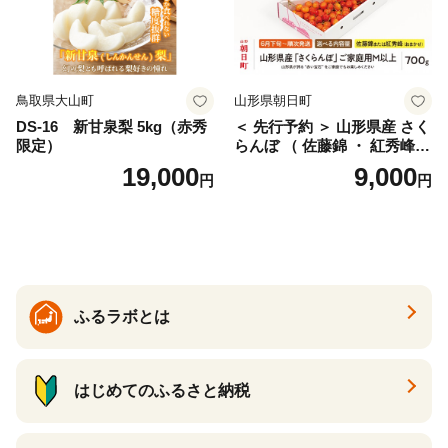
鳥取県大山町
山形県朝日町
DS-16 新甘泉梨 5kg（赤秀
＜ 先行予約 ＞ 山形県産 さく
限定）
らんぼ （ 佐藤錦 ・ 紅秀峰
） ご家庭用 M以上 700g 【20
19,000
9,000
円
円
26年6月下旬から7月上旬発
送】 山形県 果物 フルーツ 初
夏 夏 送料無料
ふるラボとは
はじめてのふるさと納税