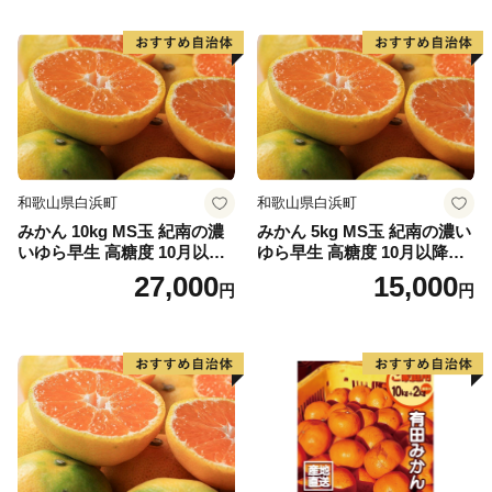
和歌山県白浜町
和歌山県白浜町
みかん 10kg MS玉 紀南の濃
みかん 5kg MS玉 紀南の濃い
いゆら早生 高糖度 10月以降
ゆら早生 高糖度 10月以降発
発送 マルチ被覆栽培
送 マルチ被覆栽培
27,000
15,000
円
円