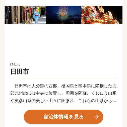
ひたし
日田市
日田市は大分県の西部、福岡県と熊本県に隣接した北
部九州のほぼ中央に位置し、周囲を阿蘇、くじゅう山系
や英彦山系の美しい山々に囲まれ、これらの山系から流
れ出る豊富な水が合流する日田盆地と緑豊かな森林や丘
陵地で市域が形成されています。気候は、内陸特有の性
自治体情報を見る
質から寒暖の差が大きく、雨量も多いことから、四季の