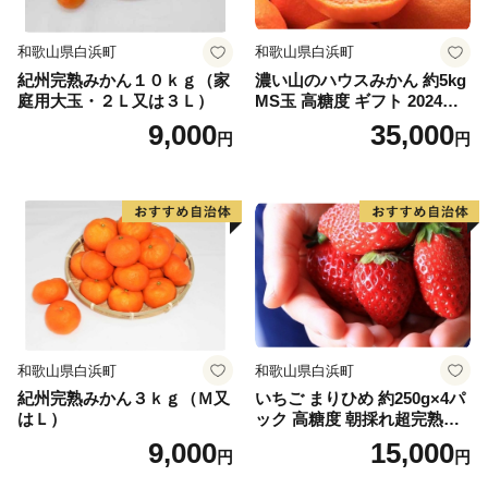
和歌山県白浜町
和歌山県白浜町
紀州完熟みかん１０ｋｇ（家
濃い山のハウスみかん 約5kg
庭用大玉・２Ｌ又は３Ｌ）
MS玉 高糖度 ギフト 2024年7
月以降発送分
9,000
35,000
円
円
和歌山県白浜町
和歌山県白浜町
紀州完熟みかん３ｋｇ（Ｍ又
いちご まりひめ 約250g×4パ
はＬ）
ック 高糖度 朝採れ超完熟ま
りひめ 1月以降発送分
9,000
15,000
円
円