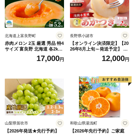
北海道上富良野町
長野県小諸市
赤肉メロン 2玉 厳選 秀品 特4
【オンライン決済限定】【20
サイズ 富良野 北海道 各2kg
26年8月上旬～発送予定】 先
～2.6kg 2玉 セット ファーム
行予約 「浅間水蜜桃プレミ
17,000
12,000
円
円
富良野 メロン めろん 果物 く
アム」 もも あかつき 秀品 約
だもの フルーツ デザート 旬
2kg 5～9玉 贈答品 ふるさと
の果物 旬のフルーツ
納税 果物 桃 フルーツ モモ
果肉 長野県産 小諸市
山梨県笛吹市
和歌山県湯浅町
【2026年発送★先行予約】
【2026年先行予約】ご家庭