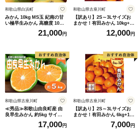
和歌山県白浜町
和歌山県古座川町
みかん 10kg MS玉 紀南の甘
【訳あり】2S～3Lサイズお
い極早生みかん 高糖度 10月
まかせ！有田みかん 10kg+2k
以降発送 マルチ被覆栽培
g保証分 11月から12月下旬ま
21,000
12,000
円
円
でに順次発送致します。 / 訳
ありみかん 有田みかん みか
ん ミカン 蜜柑 柑橘 温州みか
ん 和歌山 ご家庭用
和歌山県古座川町
和歌山県古座川町
≪秀品≫和歌山由良町産 由
【訳あり】2S～3Lサイズお
良早生みかん 約5kg サイズお
まかせ！有田みかん 6kg+1kg
まかせ【sml106C】
保証分 11月から12月下旬ま
17,000
7,000
円
円
でに順次発送致します。 / 訳
ありみかん 有田みかん みか
ん ミカン 蜜柑 柑橘 温州みか