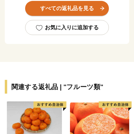
移ろいがはっきりしているといった特徴があります。
すべての返礼品を見る
古くから北部九州の各地を結ぶ交通の要衝として栄
え、江戸時代には幕府直轄地・天領として西国筋郡代が
お気に入りに追加する
置かれるなど、九州の政治・経済・文化の中心地として
発展しました。当時は歴史的な町並みや伝統文化は今な
お脈々と受け継がれており、私塾「咸宜園」や塾と共生
したまち「豆田町」等が教育遺産群として日本遺産に認
定されているほか、「日田祇園の曳山行事」はユネスコ
無形文化財に登録されています。
関連する返礼品 | "フルーツ類"