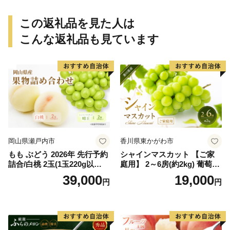
ん 和歌山 ご家庭用
この返礼品を見た人は
こんな返礼品も見ています
岡山県瀬戸内市
香川県東かがわ市
もも ぶどう 2026年 先行予約
シャインマスカット 【ご家
詰合/白桃 2玉(1玉220g以
庭用】 2～6房(約2kg) 葡萄 ぶ
上)・シャインマスカット 晴
どう ブドウ フルーツ 果物 く
39,000
19,000
円
円
王 2房(1房480g以上) 化粧箱
だもの 果実 旬の果物 旬のフ
入り 岡山県産 国産 フルーツ
ルーツ 香川 香川県 東かがわ
果物 ギフト
市