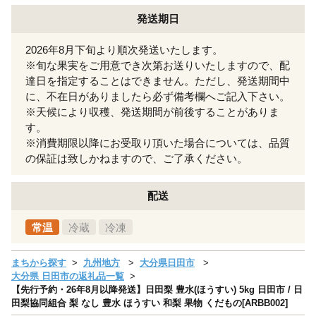
発送期日
2026年8月下旬より順次発送いたします。
※旬な果実をご用意でき次第お送りいたしますので、配
達日を指定することはできません。ただし、発送期間中
に、不在日がありましたら必ず備考欄へご記入下さい。
※天候により収穫、発送期間が前後することがありま
す。
※消費期限以降にお受取り頂いた場合については、品質
の保証は致しかねますので、ご了承ください。
配送
常温
冷蔵
冷凍
まちから探す
九州地方
大分県日田市
大分県 日田市の返礼品一覧
【先行予約・26年8月以降発送】日田梨 豊水(ほうすい) 5kg 日田市 / 日
田梨協同組合 梨 なし 豊水 ほうすい 和梨 果物 くだもの[ARBB002]