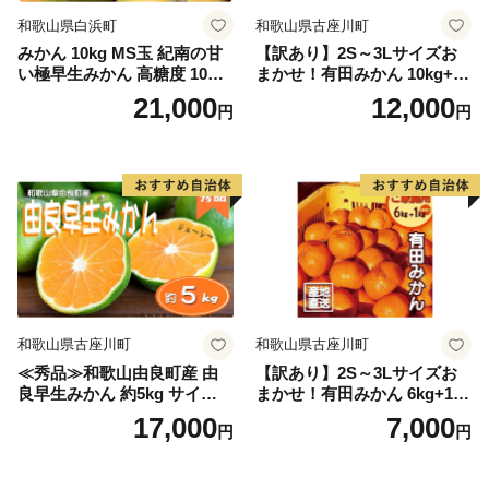
和歌山県白浜町
和歌山県古座川町
みかん 10kg MS玉 紀南の甘
【訳あり】2S～3Lサイズお
い極早生みかん 高糖度 10月
まかせ！有田みかん 10kg+2k
以降発送 マルチ被覆栽培
g保証分 11月から12月下旬ま
21,000
12,000
円
円
でに順次発送致します。 / 訳
ありみかん 有田みかん みか
ん ミカン 蜜柑 柑橘 温州みか
ん 和歌山 ご家庭用
和歌山県古座川町
和歌山県古座川町
≪秀品≫和歌山由良町産 由
【訳あり】2S～3Lサイズお
良早生みかん 約5kg サイズお
まかせ！有田みかん 6kg+1kg
まかせ【sml106C】
保証分 11月から12月下旬ま
17,000
7,000
円
円
でに順次発送致します。 / 訳
ありみかん 有田みかん みか
ん ミカン 蜜柑 柑橘 温州みか