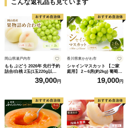
こんな返礼品も見ています
岡山県瀬戸内市
香川県東かがわ市
もも ぶどう 2026年 先行予約
シャインマスカット 【ご家
詰合/白桃 2玉(1玉220g以
庭用】 2～6房(約2kg) 葡萄 ぶ
上)・シャインマスカット 晴
どう ブドウ フルーツ 果物 く
39,000
19,000
円
円
王 2房(1房480g以上) 化粧箱
だもの 果実 旬の果物 旬のフ
入り 岡山県産 国産 フルーツ
ルーツ 香川 香川県 東かがわ
果物 ギフト
市