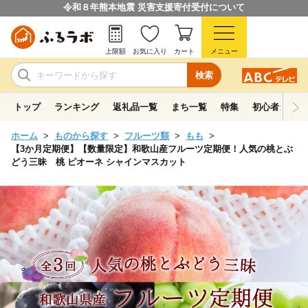
令和８年熊本地震 災害支援寄付受付について
上限額
お気に入り
カート
メニュー
検索
トップ
ランキング
返礼品一覧
まち一覧
特集
初心者ガイド
ホーム
ものから探す
フルーツ類
もも
【3か月定期便】【数量限定】和歌山産フルーツ定期便！人気の桃とぶ
どう三昧 桃 ピオーネ シャインマスカット