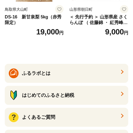
鳥取県大山町
山形県朝日町
DS-16 新甘泉梨 5kg（赤秀
＜ 先行予約 ＞ 山形県産 さく
限定）
らんぼ （ 佐藤錦 ・ 紅秀峰
） ご家庭用 M以上 700g 【20
19,000
9,000
円
円
26年6月下旬から7月上旬発
送】 山形県 果物 フルーツ 初
夏 夏 送料無料
ふるラボとは
はじめてのふるさと納税
よくあるご質問