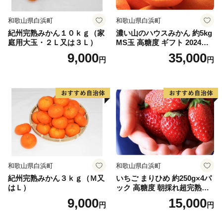
和歌山県白浜町
和歌山県白浜町
紀州完熟みかん１０ｋｇ（家
濃い山のハウスみかん 約5kg
庭用大玉・２Ｌ又は３Ｌ）
MS玉 高糖度 ギフト 2024年7
月以降発送分
9,000
35,000
円
円
和歌山県白浜町
和歌山県白浜町
紀州完熟みかん３ｋｇ（Ｍ又
いちご まりひめ 約250g×4パ
はＬ）
ック 高糖度 朝採れ超完熟ま
りひめ 1月以降発送分
9,000
15,000
円
円