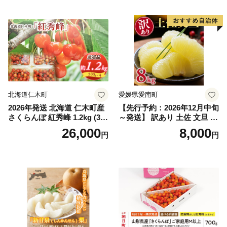
｜シャインマスカット 発送
笛吹市 山梨県 フルーツ 果物
ぶどう 葡萄 大粒 シャインマ
スカット おすすめ シャイン
マスカット 贈答 ギフト 産地
笛吹市 シャインマスカット
笛吹 葡萄 国産 ぶどう 人気
国産 1.2kg 先行｜
北海道仁木町
愛媛県愛南町
2026年発送 北海道 仁木町産
【先行予約：2026年12月中旬
さくらんぼ 紅秀峰 1.2kg (300
～発送】 訳あり 土佐 文旦 8k
g×4パック) Lサイズ以上 旬
g (Mサイズ以上サイズミック
26,000
8,000
円
円
桜桃 産地直送 サクランボ チ
ス) 8000円 わけあり ぶんた
ェリー フルーツ 果物 果物類
ん みかん mikan 蜜柑 ミカン
仁木町 仁木 [松山商店]
土佐文旦 家庭用 産地直送 国
産 農家直送 期間限定 特産品
サイズミックス くらもとフ
ァーム 愛南町 愛媛県