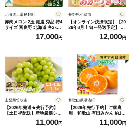
北海道上富良野町
長野県小諸市
赤肉メロン 2玉 厳選 秀品 特4
【オンライン決済限定】【20
サイズ 富良野 北海道 各2kg
26年8月上旬～発送予定】 先
～2.6kg 2玉 セット ファーム
行予約 「浅間水蜜桃プレミ
17,000
12,000
円
円
富良野 メロン めろん 果物 く
アム」 もも あかつき 秀品 約
だもの フルーツ デザート 旬
2kg 5～9玉 贈答品 ふるさと
の果物 旬のフルーツ
納税 果物 桃 フルーツ モモ
果肉 長野県産 小諸市
山梨県笛吹市
和歌山県湯浅町
【2026年発送★先行予約】
【2026年先行予約】ご家庭
【土日祝配送】産地厳選シャ
用 和歌山 有田みかん 約10k
インマスカット1.2kg～1.3kg
g (2L、3Lサイズ)【湯浅町】
11,000
11,000
円
円
（2房～3房）※沖縄・離島配
_ZJ6079
送不可※ 106-003-sku02-26y