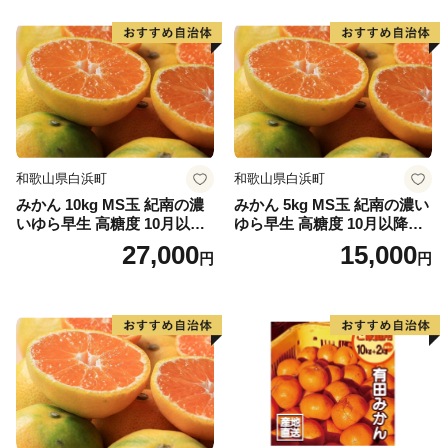
和歌山県白浜町
和歌山県白浜町
みかん 10kg MS玉 紀南の濃
みかん 5kg MS玉 紀南の濃い
いゆら早生 高糖度 10月以降
ゆら早生 高糖度 10月以降発
発送 マルチ被覆栽培
送 マルチ被覆栽培
27,000
15,000
円
円