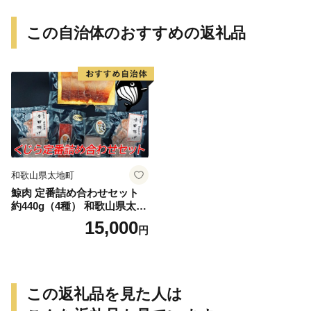
ん 和歌山 ご家庭用
この自治体のおすすめの返礼品
和歌山県太地町
鯨肉 定番詰め合わせセット
約440g（4種） 和歌山県太地
町 くじら クジラ 鯨 赤肉 竜
15,000
円
田揚げ ベーコン
この返礼品を見た人は