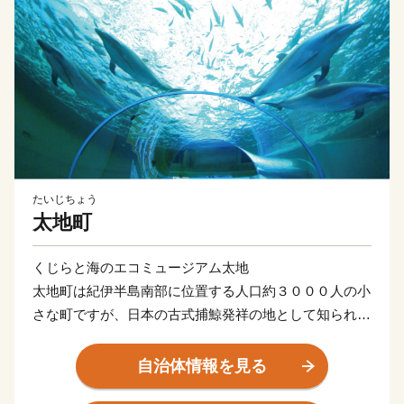
たいじちょう
太地町
くじらと海のエコミュージアム太地
太地町は紀伊半島南部に位置する人口約３０００人の小
さな町ですが、日本の古式捕鯨発祥の地として知られて
います。かつては、町民の大多数が捕鯨や捕鯨関係の仕
事に従事し、活況を呈していました。
自治体情報を見る
しかし、捕鯨禁止後は水産業の衰退が著しく、待ちは鯨