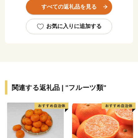
を中心とした観光に力を入れ、くじらの博物館をはじ
すべての返礼品を見る
め、古式捕鯨時代の施設を整備し町の活性化に努めてい
ます。太地町には、くじらの博物館のほか、郷土が生ん
だ画家、石垣栄太郎氏の絵画を展示した石垣記念館や、
お気に入りに追加する
落合博満野球記念館など文化施設も充実し、文化の薫り
高い町でもあります。
関連する返礼品 | "フルーツ類"