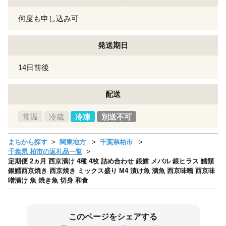
何度も申し込み可
発送期日
14日前後
配送
常温
冷蔵
冷凍
別送不可
まちから探す
関東地方
千葉県柏市
千葉県 柏市の返礼品一覧
定期便 2ヵ月 西京漬け 4種 4枚 詰め合わせ 銀鱈 メバル 銀ヒラス 鱈類
銀鱈西京焼き 西京焼き ミックス盛り M4 漬け魚 漬魚 西京味噌 西京味
噌漬け 魚 焼き魚 切身 和食
このページをシェアする