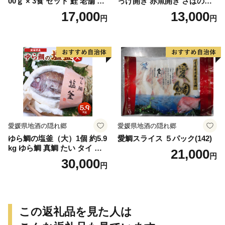
00ｇ × 3食 セット 鮭 老舗 急
っけ開き 赤魚開き さばの開
速冷凍 レンチン 時短 簡単調
き 魚醤干し 3種 セット 詰め
17,000
13,000
円
円
理 食品 加工品 海鮮 手作り
合わせ 魚 おかず 肉厚 おいし
ほくほく ご飯 お弁当 おにぎ
い さば 赤魚 縞ホッケ ジョイ
り お茶漬け お取り寄せ お取
フーズ 魚貝類 お取り寄せ お
り寄せグルメ 愛知県 小牧市
取り寄せグルメ 魚醤 ナンプ
送料無料
ラー 愛知県 小牧市 冷凍 送料
無料
愛媛県地酒の隠れ郷
愛媛県地酒の隠れ郷
ゆら鯛の塩釜（大）1個 約5.9
愛鯛スライス ５パック(142)
kg ゆら鯛 真鯛 たい タイ 鯛
21,000
円
塩釜焼き 塩釜 魚 魚介類 海鮮
30,000
円
祝い事 お祝い ハレの日 食品
冷蔵 宝水産 国産 由良半島 愛
媛県【えひめの町（超）推
し！（愛南町）】(295)
この返礼品を見た人は