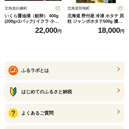
北海道白糠町
北海道別海町
いくら醤油漬（鮭卵） 400g
北海道 野付産 冷凍 ホタテ 貝
(200g×2パック) イクラ 小分
柱 ジャンボホタテ500g 濃厚
け いくら醤油漬 鮭いくら い
な旨味と甘み （ほたて ホタ
22,000
18,000
円
円
くら醤油漬け 鮭 鮭卵 ikura
テ 帆立 貝柱 ホタテ貝柱 大玉
醤油いくら 冷凍いくら いく
大粒 北海道 別海 野付 ふるさ
ら北海道 醤油鮭いくら 人気
と納税）
大好評品 北海道 白糠町
ふるラボとは
はじめてのふるさと納税
よくあるご質問