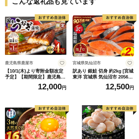
こんな返礼品も見ています
鹿児島県鹿屋市
宮城県気仙沼市
【10/1(木)より寄附金額改定
訳あり 銀鮭 切身 約2kg [宮城
予定】【期間限定】鹿児島県
東洋 宮城県 気仙沼市 205649
大隅産うなぎ蒲焼4尾（400
91] 鮭 魚介類 海鮮 訳アリ 規
12,000
12,500
円
円
g） KN007-023
格外 不揃い さけ サケ 鮭切身
シャケ 切り身 冷凍 家庭用 お
かず 弁当 支援 サーモン 銀鮭
切り身 魚 わけあり