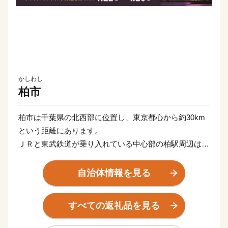
かしわし
柏市
柏市は千葉県の北西部に位置し、東京都心から約30km
という距離にあります。
ＪＲと東武鉄道が乗り入れている中心部の柏駅周辺は、
商業施設を中心にして賑わい，北部地域のつくばエクス
プレス周辺は、先進的なまちづくりが、今も進められて
自治体情報を見る
います。また、「柏（かしわ）」は船から荷揚げをする
「河岸場（かしば）」から転訛したとする説があるよう
すべての返礼品を見る
に、利根川や手賀沼など、市内には多くの水辺環境があ
り、その水源を利用して、都市型農業も盛んです。特