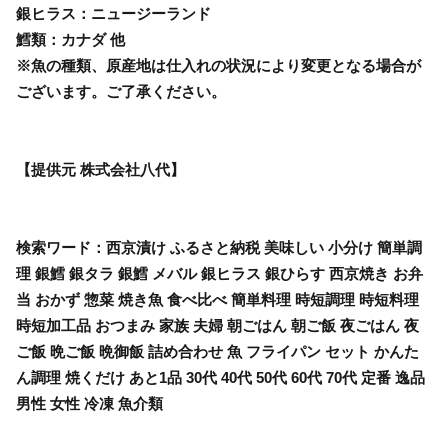
銀ヒラス：ニュージーランド
鱈類：カナダ 他
※魚の種類、原産地は仕入れの状況により変更となる場合が
ございます。ご了承ください。
【提供元 株式会社八代】
検索ワード：西京漬け ふるさと納税 美味しい 小分け 簡単調
理 銀鱈 銀タラ 銀鱈 メバル 銀ヒラス 銀ひらす 西京焼き お弁
当 おかず 惣菜 焼き魚 食べ比べ 簡単料理 時短調理 時短料理
時短加工品 おつまみ 家族 夫婦 朝ごはん 朝ご飯 夜ごはん 夜
ご飯 晩ご飯 晩御飯 詰め合わせ 魚 フライパン セット かんた
ん調理 焼くだけ あと1品 30代 40代 50代 60代 70代 定番 逸品
男性 女性 冷凍 魚介類