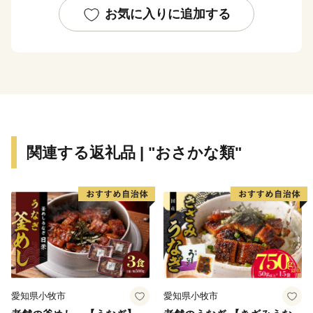
に、生産量日本一を誇る「かぶ」をはじめ、季節ごとに
お気に入りに追加する
様々な野菜や果樹が栽培され、首都圏近郊でも有数の農
業生産地でもあります。
このように、自然を身近に感じることができる美しい環
境と生活の利便性や賑わいを持ちあわせた魅力あふれる
まちです。
柏市は平成29年10月から、ふるさと納税寄附者への返
礼品提供を始めました。旬の野菜や果物などの農産物を
関連する返礼品 | "おさかな類"
はじめ、柏オリジナルの地元事業者の返礼品をご用意し
ております。
これからも柏市の特徴を生かしながら「ふるさと柏」の
魅力と皆さんにお届けしていきます。
愛知県小牧市
愛知県小牧市