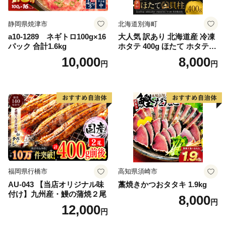
静岡県焼津市
北海道別海町
a10-1289 ネギトロ100g×16
大人気 訳あり 北海道産 冷凍
パック 合計1.6kg
ホタテ 400g ほたて ホタテ
帆立 貝柱 海鮮 魚介類 刺身
10,000
8,000
円
円
大粒 天然 海鮮 ランキング 大
人気 人気 おすすめ 訳あり ）
福岡県行橋市
高知県須崎市
AU-043 【当店オリジナル味
藁焼きかつおタタキ 1.9kg
付け】九州産・鰻の蒲焼２尾
8,000
円
12,000
円