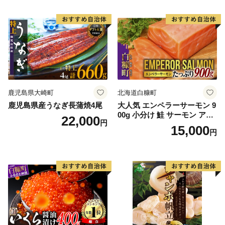
鹿児島県大崎町
北海道白糠町
鹿児島県産うなぎ長蒲焼4尾
大人気 エンペラーサーモン 9
00g 小分け 鮭 サーモン アト
22,000
円
ランティックサーモン 水産
15,000
円
庁長官賞 受賞 さけ シャケ し
ゃけ sake カルパッチョ ソテ
ー レアステーキ 人気 高級 大
満足 美味しい 贈答 生食用 刺
身 お刺身 刺し身 魚介類 海鮮
冷凍 厚切り 薄切り ふるさと
納税 ふるさとチョイス チョ
イス 北海道 白糠町