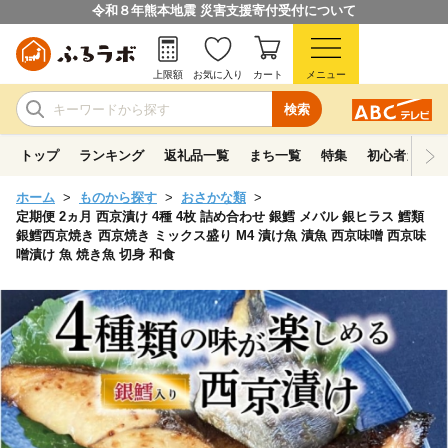
令和８年熊本地震 災害支援寄付受付について
上限額
お気に入り
カート
メニュー
検索
トップ
ランキング
返礼品一覧
まち一覧
特集
初心者ガイド
ホーム
ものから探す
おさかな類
定期便 2ヵ月 西京漬け 4種 4枚 詰め合わせ 銀鱈 メバル 銀ヒラス 鱈類
銀鱈西京焼き 西京焼き ミックス盛り M4 漬け魚 漬魚 西京味噌 西京味
噌漬け 魚 焼き魚 切身 和食