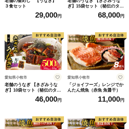
老舗の釜めし 【うなぎ】
老舗のうなぎ 【きざみうな
３食セット
ぎ】15袋セット（秘伝のタレ
付）
29,000
68,000
円
円
愛知県小牧市
愛知県小牧市
老舗のうなぎ 【きざみうな
「ジョイフーズ」レンジでか
ぎ】10袋セット（秘伝のタレ
んたん焼魚（赤魚 魚醤干）
付）
46,000
11,000
円
円