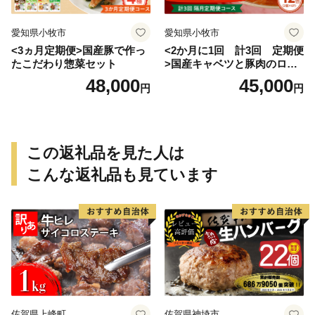
愛知県小牧市
愛知県小牧市
<3ヵ月定期便>国産豚で作っ
<2か月に1回 計3回 定期便
たこだわり惣菜セット
>国産キャベツと豚肉のロー
ルキャベツ（6P入り）
48,000
45,000
円
円
この返礼品を見た人は
こんな返礼品も見ています
佐賀県上峰町
佐賀県神埼市