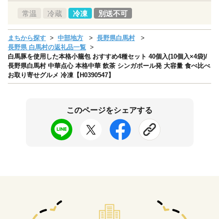
常温
冷蔵
冷凍
別送不可
まちから探す
中部地方
長野県白馬村
長野県 白馬村の返礼品一覧
白馬豚を使用した本格小籠包 おすすめ4種セット 40個入(10個入×4袋)/
長野県白馬村 中華点心 本格中華 飲茶 シンガポール発 大容量 食べ比べ
お取り寄せグルメ 冷凍【H0390547】
このページをシェアする