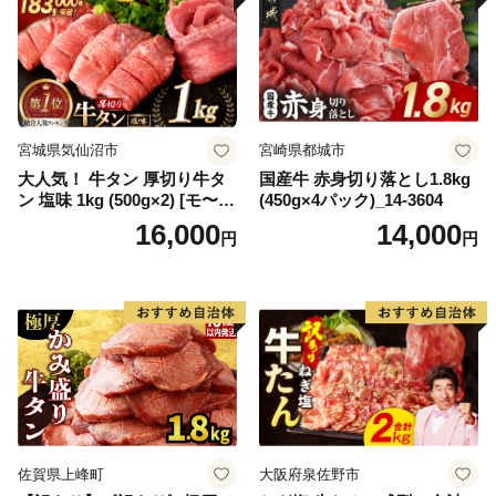
宮城県気仙沼市
宮崎県都城市
大人気！ 牛タン 厚切り牛タ
国産牛 赤身切り落とし1.8kg
ン 塩味 1kg (500g×2) [モ〜ラ
(450g×4パック)_14-3604
ンド 宮城県 気仙沼市 205646
16,000
14,000
円
円
60] 肉 牛肉 精肉 牛たん 牛タ
ン塩 牛たん塩 冷凍 焼肉 BB
Q アウトドア バーベキュー
厚切り タン
佐賀県上峰町
大阪府泉佐野市