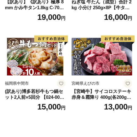
【訳あり】《訳あり》極厚 8
ねぎ塩 牛たん（成型）合計 2
mm かみ牛タン1.8kg C-709-
kg 小分け 250g×8P【牛タン
AS
牛肉 焼肉用 薄切り 訳あり サ
19,000
16,000
円
円
イズ不揃い】
福岡県中間市
宮崎県えびの市
(訳あり)博多若杉牛もつ鍋セ
【宮崎牛】サイコロステーキ
ット2人前×5回分 【024-002
赤身＆霜降り 400g(各200g×
7】
１P 計2P) 真空パック 冷凍
15,000
13,000
円
円