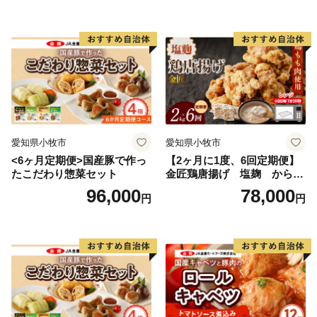
愛知県小牧市
愛知県小牧市
<6ヶ月定期便>国産豚で作っ
【2ヶ月に1度、6回定期便】
たこだわり惣菜セット
金匠鶏唐揚げ 塩麹 からあ
げ
96,000
78,000
円
円