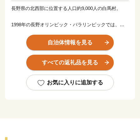
長野県の北西部に位置する人口約9,000人の白馬村。
1998年の長野オリンピック・パラリンピックでは、ス
キーのアルペン・ジャンプ・クロスカントリー・ノルデ
ィック複合の開催地となり、世界に"Hakuba"の名前が知
自治体情報を見る
られました。
また、上村愛子さんや渡部暁斗選手など、これまでの多
すべての返礼品を見る
くのオリンピック選手を輩出しています。
近年は、国内最大級のスキー場とパウダースノーを目的
お気に入りに追加する
に海外からの観光客が増加しており、国内外からの移住
者も増えています。
そして、登山やアウトドア・アクテビティなど、グリー
ンシーズンも楽しみがたくさん！
官民一体となって世界水準の国際山岳観光地を目指し
て、地域資源を活用した魅力ある村づくりを進めていま