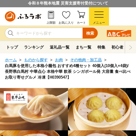
令和８年熊本地震 災害支援寄付受付について
上限額
お気に入り
カート
メニュー
検索
トップ
ランキング
返礼品一覧
まち一覧
特集
初心者ガイド
ホーム
ものから探す
お肉
その他肉・加工品
白馬豚を使用した本格小籠包 おすすめ4種セット 40個入(10個入×4袋)/
長野県白馬村 中華点心 本格中華 飲茶 シンガポール発 大容量 食べ比べ
お取り寄せグルメ 冷凍【H0390547】