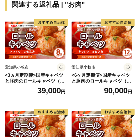
関連する返礼品 | "お肉"
す。
美しい景観、多様なアクティビティ、美味しい食べ物、
温かいおもてなし。
四季を通じて、来て、観て、食べて、白馬村を応援して
ください！
愛知県小牧市
愛知県小牧市
<3ヵ月定期便>国産キャベツ
<6ヶ月定期便>国産キャベツ
と豚肉のロールキャベツ（4P
と豚肉のロールキャベツ（6P
入り）
入り）
39,000
90,000
円
円