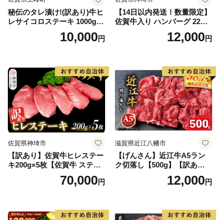
秘伝のタレ漬け!(訳あり)牛ヒ
【14日以内発送！数量限定】
レサイコロステーキ 1000g
佐賀牛入り ハンバーグ 22個
【B-1098-AS】
2.6kg(120g×22個)【佐賀牛
10,000
12,000
円
円
黒毛和牛 ブランド牛 九州 ハ
ンバーグ 牛肉 豚肉 国産 お弁
当 おかず 惣菜 おすすめ 人
気】(H083106)
佐賀県神埼市
滋賀県近江八幡市
【訳あり】佐賀牛ヒレステー
【げんさん】近江牛A5ラン
キ200g×5枚【佐賀牛 ステー
ク切落し【500g】【訳あり】
キ ブランド肉 ヒレ肉 フィレ
【DG12W】
70,000
12,000
円
円
肉 ジューシー ヘルシー】(H0
65175)