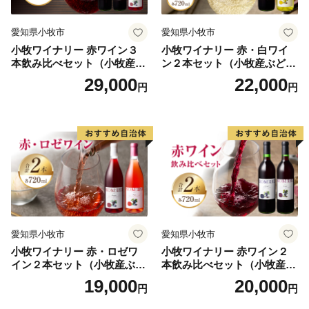
～鳥取県への移住定住にご興味のある方～
愛知県小牧市
愛知県小牧市
移住応援制度についての情報はこちらから。
小牧ワイナリー 赤ワイン３
小牧ワイナリー 赤・白ワイ
https://furusato.tori-info.co.jp/iju/support/system/
本飲み比べセット（小牧産ぶ
ン２本セット（小牧産ぶどう
どう100％使用）
100％使用）
29,000
22,000
円
円
愛知県小牧市
愛知県小牧市
小牧ワイナリー 赤・ロゼワ
小牧ワイナリー 赤ワイン２
イン２本セット（小牧産ぶど
本飲み比べセット（小牧産ぶ
う100％使用）
どう100％使用）
19,000
20,000
円
円