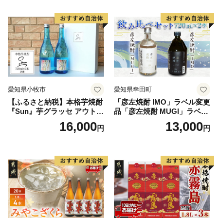
愛知県小牧市
愛知県幸田町
【ふるさと納税】本格芋焼酎
「彦左焼酎 IMO」ラベル変更
『Sun』芋グラッセ アウトド
品「彦左焼酎 MUGI」ラベル
ア ソロキャンプ ベランピン
変更品 飲み比べ セット 合計
16,000
13,000
円
円
グ 巣ごもり 就労支援
2本 720ml×各1本 25度 焼酎
お酒 麦焼酎 芋焼酎