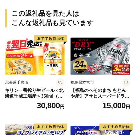
この返礼品を見た人は
こんな返礼品も見ています
北海道千歳市
福島県本宮市
キリン一番搾り生ビール＜北
【福島のへそのまち もとみ
海道千歳工場産＞350ml（24
や産】アサヒスーパードライ
本） 2ケース
350ml×24本 合計8.4L 1ケー
30,800
15,000
円
円
ス アルコール度数5% 缶ビー
ル お酒 ビール アサヒ スーパ
ードライ super dry 24缶 辛
口 送料無料 カメイ 本宮市
【07214-0206】