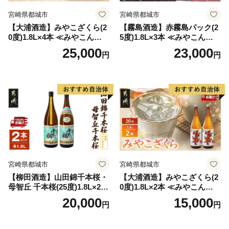
宮崎県都城市
宮崎県都城市
【大浦酒造】みやこざくら(2
【霧島酒造】赤霧島パック(2
0度)1.8L×4本 ≪みやこんじょ
5度)1.8L×3本 ≪みやこんじょ
特急便≫_AD-0771
特急便≫_23-07-K03P-1800-3
25,000
23,000
円
円
-Q
宮崎県都城市
宮崎県都城市
【柳田酒造】山田錦千本桜・
【大浦酒造】みやこざくら(2
母智丘 千本桜(25度)1.8L×2本
0度)1.8L×2本 ≪みやこんじょ
≪みやこんじょ特急便≫_AC
特急便≫_MJ-0771
20,000
15,000
円
円
-0751