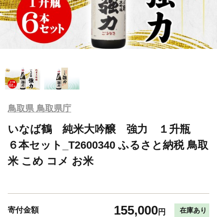
鳥取県 鳥取県庁
いなば鶴 純米大吟醸 強力 １升瓶
６本セット_T2600340 ふるさと納税 鳥取
米 こめ コメ お米
155,000
寄付金額
在庫あり
円