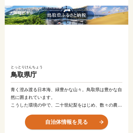
とっとりけんちょう
鳥取県庁
青く澄み渡る日本海、緑豊かな山々。鳥取県は豊かな自
然に囲まれています。
こうした環境の中で、二十世紀梨をはじめ、数々の農産
物が生産され、新鮮な海の幸が水揚げされます。
自然との共生が、氷温技術など独自の新技術を生み、付
自治体情報を見る
加価値の高い産業を支えています。