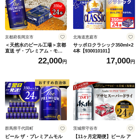
京都府長岡京市
北海道恵庭市
＜天然水のビール工場＞京都
サッポロクラシック350ml×2
直送 ザ・プレミアム・モル
4本【930010101】
ツ 350ml×24本 プレモル [149
22,000
17,000
円
円
5]
群馬県千代田町
茨城県守谷市
ビール ザ・プレミアムモル
【11ヶ月定期便】ビール ア