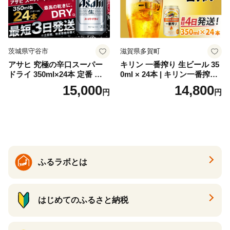
茨城県守谷市
滋賀県多賀町
アサヒ 究極の辛口スーパー
キリン 一番搾り 生ビール 35
ドライ 350ml×24本 定番 ビー
0ml × 24本 | キリン一番搾り
ル 缶ビール 酒 お酒 アルコー
キリンビール 一番搾り ビー
15,000
14,800
円
円
ル 辛口
ル 24缶 きりんいちばんしぼ
り キリン一番搾り びーる 1
ケース 24缶 24本 キリン一番
搾り KIRIN きりん 麒麟 キリ
ン一番搾り いちばんしぼり
キリン一番搾り 父の日 ちち
の日
ふるラボとは
はじめてのふるさと納税