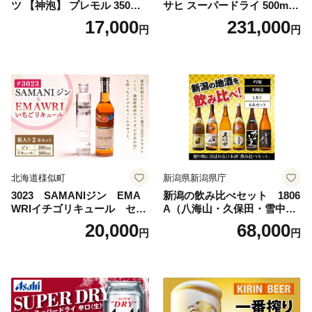
ツ 【神泡】 プレモル 350ml
サヒ スーパードライ 500ml 2
× 24本 サントリー〈天然水の
4本 1ケース×11ヶ月 | アサヒ
17,000
231,000
円
円
ビール工場〉群馬※沖縄・離
ビール 究極の辛口 酒 お酒 ア
島地域へのお届け不可
ルコール 生ビール Asahi ア
サヒビール スーパードライ s
uper dry 11回 缶ビール 缶 ギ
フト 内祝い 茨城県守谷市 送
料無料
北海道様似町
新潟県新潟県庁
3023 SAMANIジン EMA
新潟の飲み比べセット 1806
WRIイチゴリキュール セッ
A（八海山・久保田・雪中
ト（箱入り）【大人の味 酒
梅・越乃寒梅・かたふね・千
20,000
68,000
円
円
お酒 洋酒 スピリッツ クラフ
代の光）
トジン 国産 sake SAKE gin
GIN liqueur LIQUEUR お酒
セット 詰め合わせ カクテル
ソーダ割り アルコール ロッ
ク ソーダ ジントニック 】