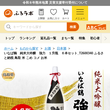
令和８年熊本地震 災害支援寄付受付について
上限額
お気に入り
カート
メニュー
検索
トップ
ランキング
返礼品一覧
まち一覧
特集
初心者ガイド
ホーム
ものから探す
お酒
日本酒
いなば鶴 純米大吟醸 強力 １升瓶 ６本セット_T2600340 ふるさ
と納税 鳥取 米 こめ コメ お米