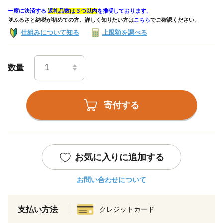
一度に決済する
返礼品数は３つ以内
を推奨しております。
🔰ふるさと納税が初めての方、詳しく知りたい方は
こちら
でご確認ください。
仕組みについて知る
上限額を調べる
数量
寄付する
お気に入りに追加する
お問い合わせについて
支払い方法
クレジットカード