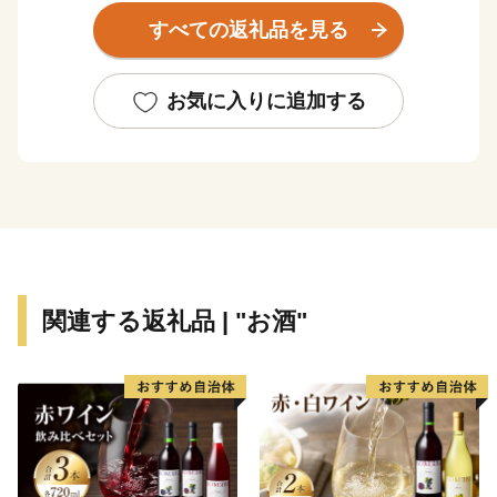
そして文化の香り高い風土の中で、新しい時代を担う人
すべての返礼品を見る
材が育っています。
また鳥取県は、古くから日本海を隔てた対岸の国々との
交流があり、環日本海時代の拠点づくりを進めていま
お気に入りに追加する
す。
【ご注意】
寄附者様のご都合による寄附申込みのキャンセル、お礼
の品の変更や返品はできません。
また、寄附者様のご都合により返礼品がお届けできない
場合、返礼品の再送は致しません。あらかじめご了承く
関連する返礼品 | "お酒"
ださい。
～鳥取県での子育てに関する情報～
教育だより「とっとり夢ひろば！」の最新号はこちらか
ら。
https://www.pref.tottori.lg.jp/yumehiroba/