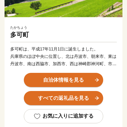
たかちょう
多可町
多可町は、平成17年11月1日に誕生しました。
兵庫県のほぼ中央に位置し、北は丹波市、朝来市、東は
丹波市、南は西脇市、加西市、西は神崎郡神河町、市川
町にそれぞれ接しています。
東西13km、南北27km、総面積185.19km2を有し、直線
自治体情報を見る
距離で神戸まで約45km、大阪まで約70kmの距離にあり
ます。
すべての返礼品を見る
地勢的には、周囲を中国山地の山々に囲まれ、杉原川、
野間川が流れ、春は桜、秋には紅葉、初夏にはホタルが
舞う幻想的な風景が楽しめる多自然居住の魅力あふれる
お気に入りに追加する
町です。