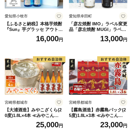
愛知県小牧市
愛知県幸田町
【ふるさと納税】本格芋焼酎
「彦左焼酎 IMO」ラベル変更
『Sun』芋グラッセ アウトド
品「彦左焼酎 MUGI」ラベル
ア ソロキャンプ ベランピン
変更品 飲み比べ セット 合計
16,000
13,000
円
円
グ 巣ごもり 就労支援
2本 720ml×各1本 25度 焼酎
お酒 麦焼酎 芋焼酎
宮崎県都城市
宮崎県都城市
【大浦酒造】みやこざくら(2
【霧島酒造】赤霧島パック(2
0度)1.8L×4本 ≪みやこんじょ
5度)1.8L×3本 ≪みやこんじょ
特急便≫_AD-0771
特急便≫_23-07-K03P-1800-3
25,000
23,000
円
円
-Q