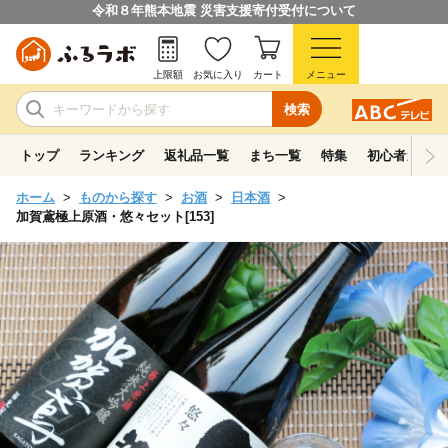
令和８年熊本地震 災害支援寄付受付について
上限額
お気に入り
カート
メニュー
検索
トップ
ランキング
返礼品一覧
まち一覧
特集
初心者ガイド
ホーム
ものから探す
お酒
日本酒
加賀鳶極上原酒・悠々セット[153]