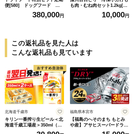
便[580] ドッグフード 無
も肉・むね肉セット1.2kg[66
添加 鹿肉
8]
380,000
10,000
円
円
この返礼品を見た人は
こんな返礼品も見ています
北海道千歳市
福島県本宮市
キリン一番搾り生ビール＜北
【福島のへそのまち もとみ
海道千歳工場産＞350ml（24
や産】アサヒスーパードライ
本） 2ケース
350ml×24本 合計8.4L 1ケー