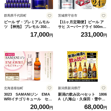
群馬県千代田町
茨城県守谷市
ビール ザ・プレミアムモル
【11ヶ月定期便】ビール ア
ツ 【神泡】 プレモル 350ml
サヒ スーパードライ 500ml 2
× 24本 サントリー〈天然水の
4本 1ケース×11ヶ月 | アサヒ
17,000
231,000
円
円
ビール工場〉群馬※沖縄・離
ビール 究極の辛口 酒 お酒 ア
島地域へのお届け不可
ルコール 生ビール Asahi ア
サヒビール スーパードライ s
uper dry 11回 缶ビール 缶 ギ
フト 内祝い 茨城県守谷市 送
料無料
北海道様似町
新潟県新潟県庁
3023 SAMANIジン EMA
新潟の飲み比べセット 1806
WRIイチゴリキュール セッ
A（八海山・久保田・雪中
ト（箱入り）【大人の味 酒
梅・越乃寒梅・かたふね・千
20,000
68,000
円
円
お酒 洋酒 スピリッツ クラフ
代の光）