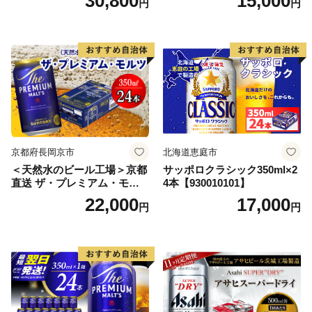
30,800
15,000
円
円
ス アルコール度数5% 缶ビー
ル お酒 ビール アサヒ スーパ
ードライ super dry 24缶 辛
口 送料無料 カメイ 本宮市
【07214-0206】
京都府長岡京市
北海道恵庭市
＜天然水のビール工場＞京都
サッポロクラシック350ml×2
直送 ザ・プレミアム・モル
4本【930010101】
ツ 350ml×24本 プレモル [149
22,000
17,000
円
円
5]