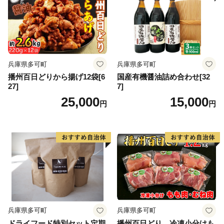
兵庫県多可町
兵庫県多可町
播州百日どりから揚げ12袋[6
国産有機醤油詰め合わせ[32
27]
7]
25,000
15,000
円
円
兵庫県多可町
兵庫県多可町
ドライフード特別セット定期
播州百日どり 冷凍小分けも