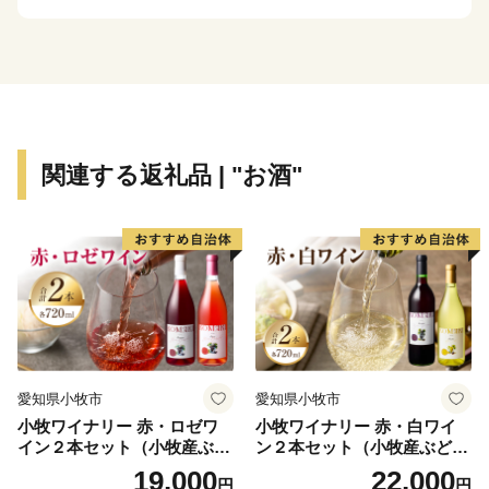
自然を活かした体験施設の充実に加え、多可町の自然農
法で育てられたお米や、野菜、播州百日どり、シカ肉の
加工品、多可町産山田錦を使用した日本酒、播州ラーメ
ンなどの特産品があり、おふくろの味の定番の「巻き寿
司」は多可町の代表商品となっています。
多可町の歴史は古く奈良時代に編まれた「播磨風土記」
関連する返礼品 | "お酒"
も記載されており、その風土記に登場する大人（おおひ
と）伝説から生まれた「あまんじゃこ（天邪鬼）」をモ
チーフとした「たか坊」が町のＰＲをしています。
★ABCテレビのニュース情報番組「キャスト」で「 畑
中義和商店 」” つやの玉 ”が紹介されました！
👉 『つやの玉』・『こんにゃく美肌たおる』×2ｾｯﾄ
愛知県小牧市
愛知県小牧市
小牧ワイナリー 赤・ロゼワ
小牧ワイナリー 赤・白ワイ
イン２本セット（小牧産ぶど
ン２本セット（小牧産ぶどう
う100％使用）
100％使用）
19,000
22,000
円
円