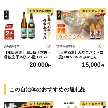
宮崎県都城市
宮崎県都城市
【柳田酒造】山田錦千本桜・
【大浦酒造】みやこざくら(2
母智丘 千本桜(25度)1.8L×2本
0度)1.8L×2本 ≪みやこんじょ
≪みやこんじょ特急便≫_AC
特急便≫_MJ-0771
20,000
15,000
円
円
-0751
この自治体のおすすめの返礼品