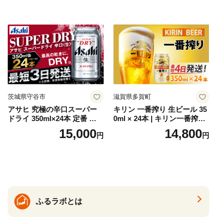
トジン 国産 sake SAKE gin
GIN liqueur LIQUEUR お酒
セット 詰め合わせ カクテル
ソーダ割り アルコール ロッ
ク ソーダ ジントニック 】
茨城県守谷市
滋賀県多賀町
アサヒ 究極の辛口スーパー
キリン 一番搾り 生ビール 35
ドライ 350ml×24本 定番 ビー
0ml × 24本 | キリン一番搾り
ル 缶ビール 酒 お酒 アルコー
キリンビール 一番搾り ビー
15,000
14,800
円
円
ル 辛口
ル 24缶 きりんいちばんしぼ
り キリン一番搾り びーる 1
ケース 24缶 24本 キリン一番
搾り KIRIN きりん 麒麟 キリ
ン一番搾り いちばんしぼり
キリン一番搾り 父の日 ちち
の日
ふるラボとは