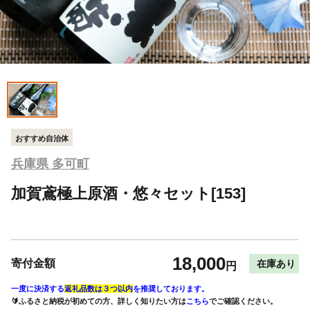
おすすめ自治体
兵庫県 多可町
加賀鳶極上原酒・悠々セット[153]
18,000
寄付金額
在庫あり
円
一度に決済する
返礼品数は３つ以内
を推奨しております。
🔰ふるさと納税が初めての方、詳しく知りたい方は
こちら
でご確認ください。