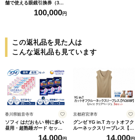
舗で使える眼鏡引換券（3万
円相当）Bronze np m
100,000
円
この返礼品を見た人は
こんな返礼品も見ています
香川県観音寺市
京都府宮津市
ソフィ はだおもい 特に多い
グンゼ YG in.T カットオフク
昼用・超熟睡ガード セット
ルーネックスリーブレス【Y
羽付き ナプキン 生理用品 サ
V2618P】Lサイズ クリアベ
14,000
14,000
円
円
ニタリー ユニ・チャーム
ージュ3枚セット [№5716-04