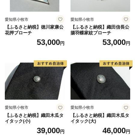
御不明な点や、電子メールの配信又は資料の郵送停止等
のご希望がございましたら、ふるさと納税担当
愛知県小牧市
愛知県小牧市
(furusato-sabae@soe.or.jp)までご連絡ください。
【ふるさと納税】徳川家康公
【ふるさと納税】織田信長公
花押ブローチ
揚羽蝶家紋ブローチ
53,000
53,000
円
円
愛知県小牧市
愛知県小牧市
【ふるさと納税】織田木瓜タ
【ふるさと納税】織田木瓜タ
イタック(小)
イタック(大)
39,000
46,000
円
円