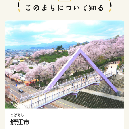
さばえし
鯖江市