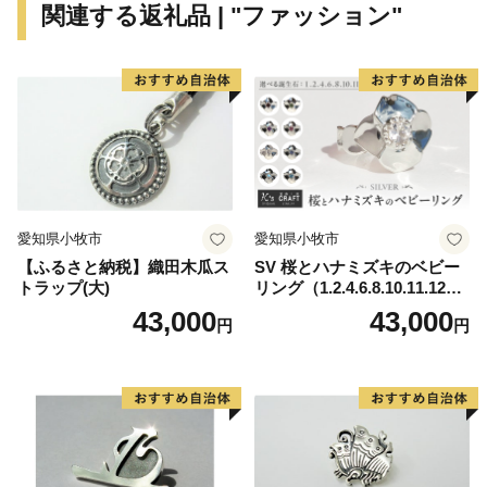
関連する返礼品 | "ファッション"
さばえスイーツなど、数え切れない魅力があふれていま
す。
〈プライバシーポリシー（個人情報保護方針）につい
て〉
お客様からいただいた個人情報は、鯖江市が責任をもっ
愛知県小牧市
愛知県小牧市
て管理し、関係法令で定められた場合を除き、第三者に
【ふるさと納税】織田木瓜ス
SV 桜とハナミズキのベビー
譲渡したり、提供したりすることはございません。な
トラップ(大)
リング（1.2.4.6.8.10.11.12
お、お客様からいただいた個人情報は、商品の発送、事
月）
43,000
43,000
円
円
務連絡、いただいたふるさと納税の使い道に関する報
告、鯖江市が主催・出展するふるさと納税関連イベント
情報の提供及び鯖江市のふるさと納税に関する情報提供
のために使用させていただき、その手段として、電子メ
ールの配信やパンフレット等の資料の郵送をさせていた
だくことがあります。