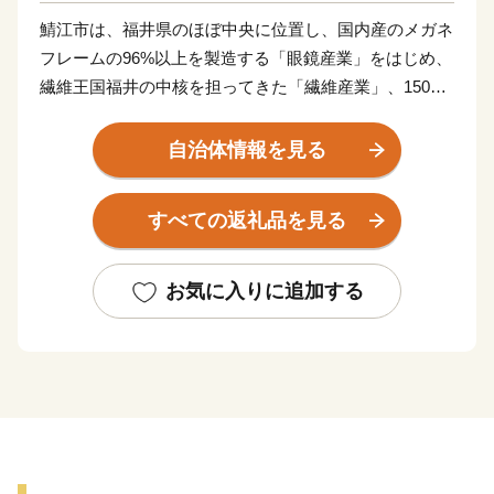
鯖江市は、福井県のほぼ中央に位置し、国内産のメガネ
フレームの96%以上を製造する「眼鏡産業」をはじめ、
繊維王国福井の中核を担ってきた「繊維産業」、1500
年余の歴史を有し国内の業務用漆器の8割を占める「漆
器産業」、そして、近年はIT産業など、産業が集積した
自治体情報を見る
「ものづくりのまち」です。
近年では長年のメガネ製造で培った金属加工技術を生か
すべての返礼品を見る
し、医療やスマートグラス等の分野にも進出していま
す。王山古墳をはじめ、古墳の多い古代ロマンのまちで
あり、近松門左衛門が幼少期を過ごした地域には当時を
お気に入りに追加する
しのぶ街並みが残っています。また、豊かな自然にも恵
まれ、日本歴史公園百選に認定されている西山公園は日
本海側随一のつつじの名所として親しまれ、公園内の西
山動物園では、人気者のレッサーパンダが出迎えてくれ
ます。屋内展示施設「レッサーパンダのいえ」は、人の
すぐ頭上を元気よく動き回る愛らしい姿が来園者をとり
こに。また、伝統野菜吉川ナスのほか、市内に点在する