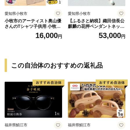
愛知県小牧市
愛知県小牧市
小牧市のアーティスト奥山優
【ふるさと納税】織田信長公
さんのTシャツ子供用 小牧市
麒麟の花押ペンダントネック
制70周年記念
レス
16,000
53,000
円
円
この自治体のおすすめの返礼品
福井県鯖江市
福井県鯖江市