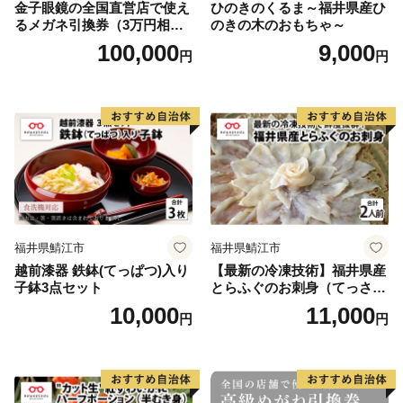
金子眼鏡の全国直営店で使え
ひのきのくるま～福井県産ひ
るメガネ引換券（3万円相
のきの木のおもちゃ～
当） Bronze
100,000
9,000
円
円
福井県鯖江市
福井県鯖江市
越前漆器 鉄鉢(てっぱつ)入り
【最新の冷凍技術】福井県産
子鉢3点セット
とらふぐのお刺身（てっさ）
2人前 約60g
10,000
11,000
円
円