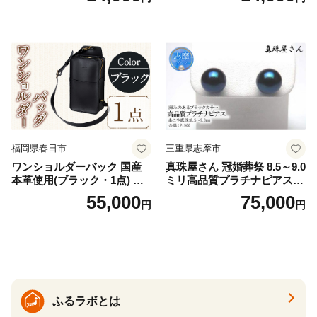
32]
福岡県春日市
三重県志摩市
ワンショルダーバック 国産
真珠屋さん 冠婚葬祭 8.5～9.0
本革使用(ブラック・1点) 鞄
ミリ高品質プラチナピアス P
バック バッグ カバン レザー
t900 志摩産アコヤ真珠 ブラ
55,000
75,000
円
円
国産 日本製 牛革 黒 革 革製
ックパール 黒真珠
品 手作り 男性 女性 レディー
ス メンズ【ksg1307-bk】【Z
enis】
ふるラボとは