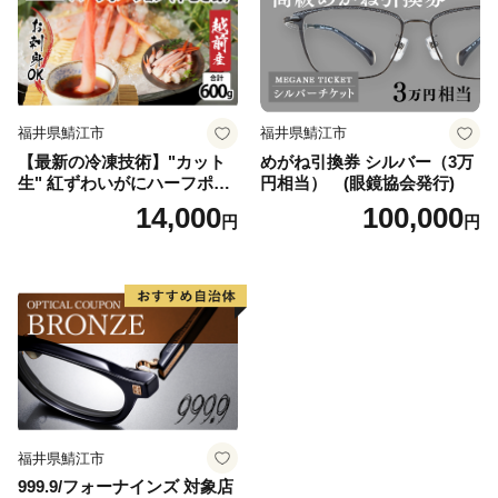
福井県鯖江市
福井県鯖江市
【最新の冷凍技術】"カット
めがね引換券 シルバー（3万
生" 紅ずわいがにハーフポー
円相当） (眼鏡協会発行)
ション（半むき身）脚棒・
14,000
100,000
円
円
爪・爪下・肩 600g
福井県鯖江市
999.9/フォーナインズ 対象店