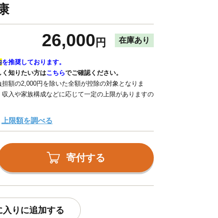
康
26,000
在庫あり
円
内
を推奨しております。
しく知りたい方は
こちら
でご確認ください。
担額の2,000円を除いた全額が控除の対象となりま
、収入や家族構成などに応じて一定の上限がありますの
上限額を調べる
寄付する
に入りに追加する