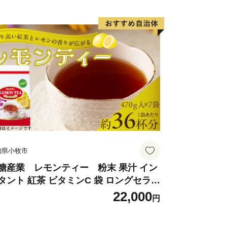
知県小牧市
糖産業 レモンティー 粉末 果汁 イン
タント 紅茶 ビタミンC 袋 ロングセラー
末飲料 粉末茶 簡単 手軽 ホット アイス
22,000
円