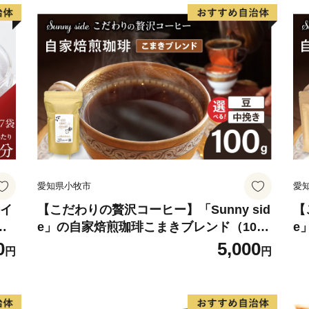
愛知県小牧市
愛
 イ
【こだわりの贅沢コーヒー】「Sunny sid
【
ロ
e」の自家焙煎珈琲こまきブレンド（100
e
ホ
g）
g
0
5,000
円
円