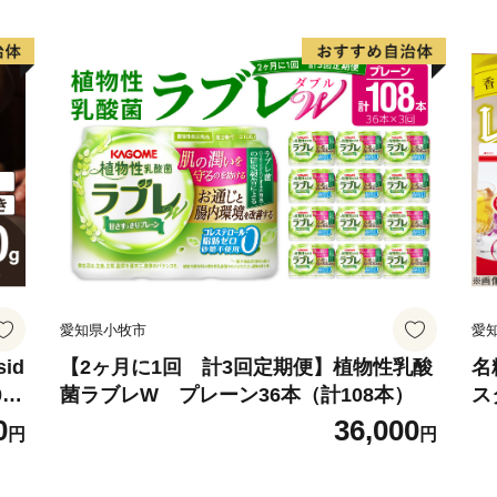
愛知県小牧市
愛
id
【2ヶ月に1回 計3回定期便】植物性乳酸
名
0
菌ラブレW プレーン36本（計108本）
ス
粉
0
36,000
円
円