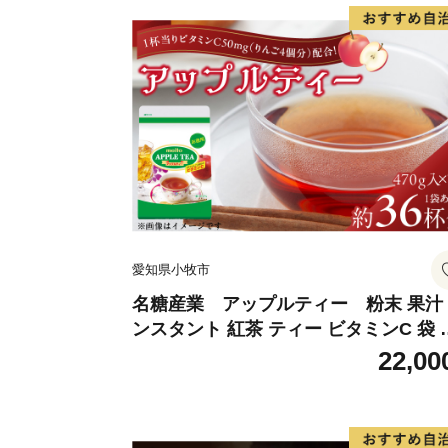
愛知県小牧市
名糖産業 アップルティー 粉末 果汁
ンスタント 紅茶 ティー ビタミンC 袋 
ングセラー 粉末飲料 粉末茶 簡単 手軽 
22,00
ット アイス