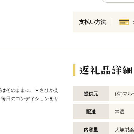
支払い方法
能はそのままに、甘さひかえ
提供元
(有)マ
、毎日のコンディションをサ
配送
常温
内容量
大塚製薬 