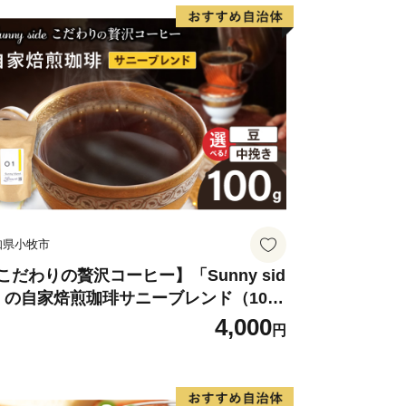
知県小牧市
こだわりの贅沢コーヒー】「Sunny sid
」の自家焙煎珈琲サニーブレンド（100
）
4,000
円