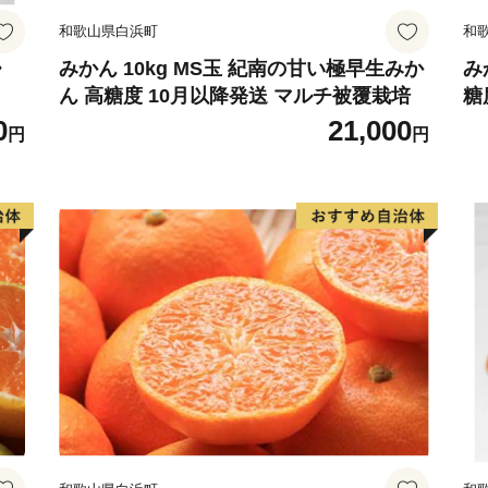
和歌山県白浜町
和
・
みかん 10kg MS玉 紀南の甘い極早生みか
み
ん 高糖度 10月以降発送 マルチ被覆栽培
糖
0
21,000
円
円