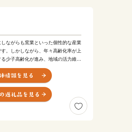
しながらも窯業といった個性的な産業
です。しかしながら、年々高齢化率が上
する少子高齢化が進み、地域の活力維持
れからも地域の活性化や安心して暮らせ
がら、豊かな地域づくりになお一層努め
５日に発生した九州北部豪雨により甚
・家屋や農地も失われ、自然豊かな山里
のような中、全国より温かいご支援をい
ます。