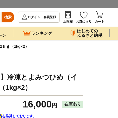
検索
ログイン・会員登録
上限額
お気に入り
カート
はじめての
ランキング
ーン
ふるさと納税
ｋｇ（1kg×2）
県産】冷凍とよみつひめ（イ
1kg×2）
16,000
在庫あり
円
内
を推奨しております。