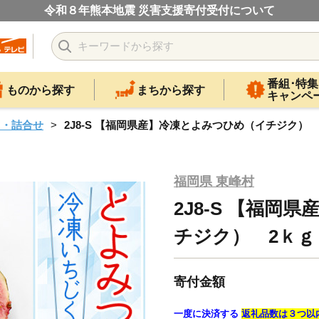
令和８年熊本地震 災害支援寄付受付について
番組･特集
ものから探す
まちから探す
キャンペ
ツ・詰合せ
2J8-S 【福岡県産】冷凍とよみつひめ（イチジク） 2
福岡県 東峰村
2J8-S 【福岡
チジク） 2ｋｇ（
寄付金額
一度に決済する
返礼品数は３つ以