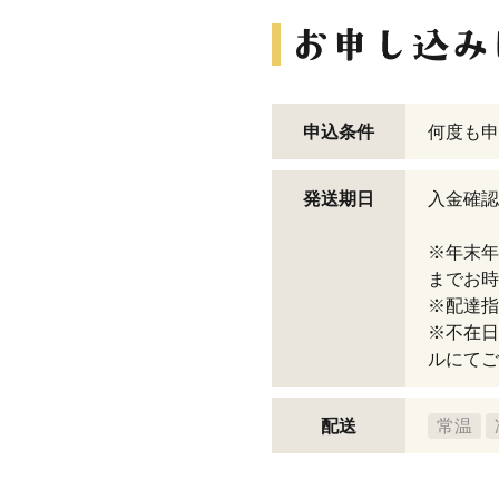
申込条件
何度も申
発送期日
入金確認
※年末年
までお時
※配達指
※不在日
ルにてご
配送
常温