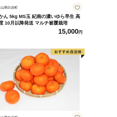
歌山県白浜町
かん 5kg MS玉 紀南の濃いゆら早生 高
度 10月以降発送 マルチ被覆栽培
15,000
円