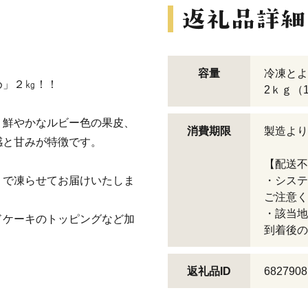
容量
冷凍とよ
め」２㎏！！
2ｋｇ（
、鮮やかなルビー色の果皮、
消費期限
製造より
感と甘みが特徴です。
【配送不
」で凍らせてお届けいたしま
・システ
ご注意く
・該当地
ドケーキのトッピングなど加
到着後の
返礼品ID
6827908