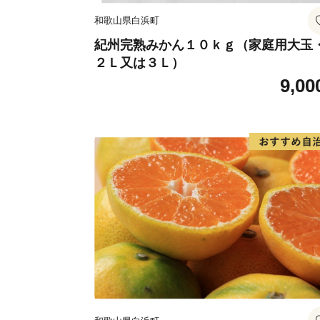
和歌山県白浜町
紀州完熟みかん１０ｋｇ（家庭用大玉
２Ｌ又は３Ｌ）
9,00