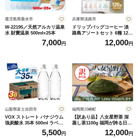
鹿児島県垂水市
兵庫県淡路市
W-22195／天然アルカリ温泉
ドリップバッグコーヒー 淡
水 財寶温泉 500ml×25本
路島アソートセット 6種 120
袋 飲み比べ コーヒー
7,000
12,000
円
円
山梨県富士吉田市
福岡県川崎町
VOX ストレート バナジウム
【訳あり品】八女星野茶 深
強炭酸水 35本 500ml ラベル
蒸し茶1100g 福岡が誇る日本
レス【富士吉田市限定カート
茶_ 訳アリ 常温 お茶 茶袋 常
5,500
12,000
円
円
ン】
備品 おちゃ ocha 茶葉 緑茶