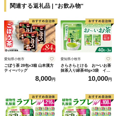
関連する返礼品 | "お飲み物"
愛知県小牧市
愛知県小牧市
ごぼう茶 28包×3箱 山本漢方
さらさらとける お〜いお茶
ティーバッグ
抹茶入り緑茶40g×3袋 イン
スタント緑茶 粉末緑茶 粉
8,000
10,000
円
円
末茶 おーいお茶 粉末緑茶