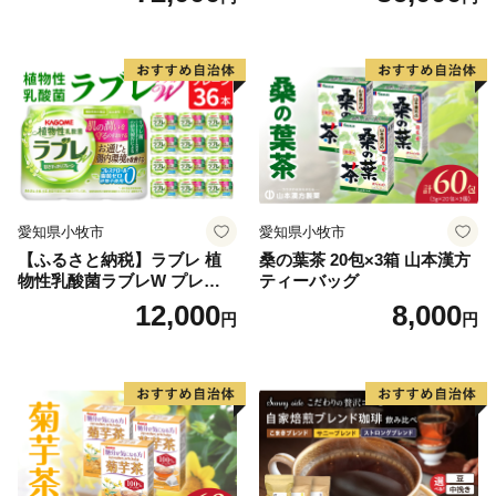
愛知県小牧市
愛知県小牧市
【ふるさと納税】ラブレ 植
桑の葉茶 20包×3箱 山本漢方
物性乳酸菌ラブレW プレーン
ティーバッグ
36本 80ml 甘さすっきり 砂糖
12,000
8,000
円
円
不使用 コレステロール 脂肪
0 生きて腸まで届く 腸内環境
を改善 お通じ改善 ラブレ菌
KB290 乳酸菌飲料 飲料 カゴ
メ 習慣 送料無料