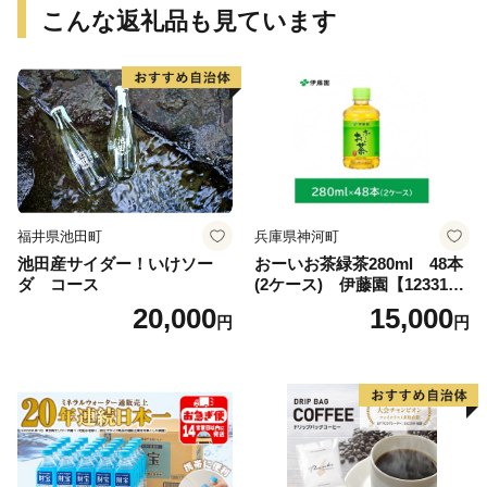
こんな返礼品も見ています
福井県池田町
兵庫県神河町
池田産サイダー！いけソー
おーいお茶緑茶280ml 48本
ダ コース
(2ケース) 伊藤園【123317
3】
20,000
15,000
円
円