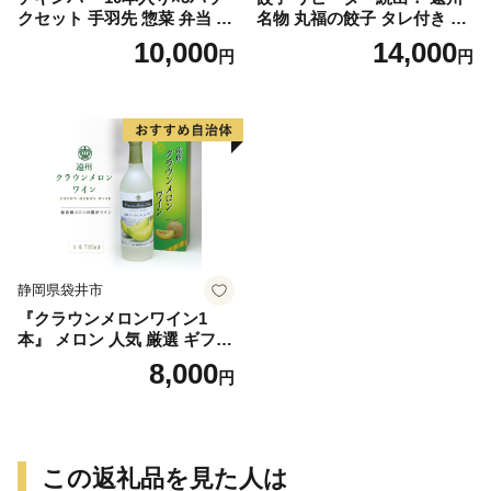
クセット 手羽先 惣菜 弁当 お
名物 丸福の餃子 タレ付き ぎ
かず お酒 おつまみ ギフト キ
ょうざ ギョーザ ギョウザ 惣
10,000
14,000
円
円
ャンプ アウトドア キャンプ
菜 おかず 中華 点心 加工食品
飯 保存食 非常食 鶏肉 肉 お
冷凍 静岡
肉 鶏 人気 厳選 静岡県袋井市
静岡県袋井市
『クラウンメロンワイン1
本』 メロン 人気 厳選 ギフト
贈り物 お祝い 袋井市 お酒 酒
8,000
円
アルコール
この返礼品を見た人は