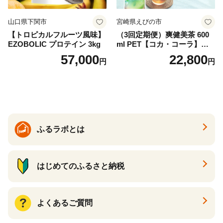
山口県下関市
宮崎県えびの市
【トロピカルフルーツ風味】
（3回定期便）爽健美茶 600
EZOBOLIC プロテイン 3kg
ml PET【コカ・コーラ】ペ
ットボトル 1ケース(24本) 定
57,000
22,800
円
円
期便 3回(72本) セット お茶
カフェインゼロ ノンカフェ
イン ハトムギ ブレンド茶 宮
崎県 えびの市 送料無料
ふるラボとは
はじめてのふるさと納税
よくあるご質問