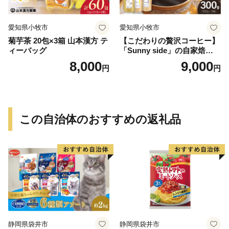
愛知県小牧市
愛知県小牧市
菊芋茶 20包×3箱 山本漢方 テ
【こだわりの贅沢コーヒー】
ィーバッグ
「Sunny side」の自家焙煎珈
琲ブレンド珈琲飲み比べセッ
8,000
9,000
円
円
ト（300g）
この自治体のおすすめの返礼品
静岡県袋井市
静岡県袋井市