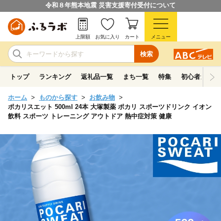
令和８年熊本地震 災害支援寄付受付について
上限額
お気に入り
カート
メニュー
検索
トップ
ランキング
返礼品一覧
まち一覧
特集
初心者ガイド
ホーム
ものから探す
お飲み物
ポカリスエット 500ml 24本 大塚製薬 ポカリ スポーツドリンク イオン
飲料 スポーツ トレーニング アウトドア 熱中症対策 健康