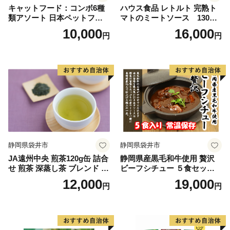
キャットフード：コンボ6種
ハウス食品 レトルト 完熟ト
類アソート 日本ペットフー
マトのミートソース 130g×
ド ネコ 猫 愛猫 ケア ペット
18個（3食×6個）
10,000
16,000
円
円
えさ セット 健康 栄養 猫用
厳選素材 ドライフード おや
つ 毛玉 口臭ケア 腎臓の健康
維持 下部尿路の健康維持
静岡県袋井市
静岡県袋井市
JA遠州中央 煎茶120g缶 詰合
静岡県産黒毛和牛使用 贅沢
せ 煎茶 深蒸し茶 ブレンド ギ
ビーフシチュー ５食セット
フト 贈り物 人気 厳選 おすす
贅沢 贈り物 料理 簡単 レンチ
12,000
19,000
円
円
め 袋井市 飲料類 お茶 緑茶
ン おすすめ 人気 厳選 袋井市
静岡県産 セット
惣菜 加工食品 レトルト お肉
牛肉 常温保存 箱入り ギフト