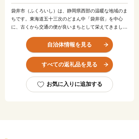
袋井市（ふくろいし）は、静岡県西部の温暖な地域のま
ちです。東海道五十三次のどまん中「袋井宿」を中心
に、古くから交通の便が良いまちとして栄えてきまし
た。本市は最高級マスクメロンのブランド「クラウンメ
ロン」や風味豊かな緑茶の産地としても有名です。豊か
自治体情報を見る
な自然と古い歴史に恵まれた袋井市。「活力と創造で
未来を先取る 日本一健康文化都市 ふくろい」の挑戦
すべての返礼品を見る
へのご声援をよろしくお願いします。
お気に入りに追加する