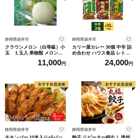
静岡県袋井市
静岡県袋井市
クラウンメロン（白等級）小
カリー屋カレー 30個 中辛 詰
玉 １玉入 果物類 メロン青
め合わせ ハウス食品 レトル
肉
ト
11,000
24,000
円
円
静岡県袋井市
静岡県袋井市
チキンバー 10本入り×5パッ
餃子 リピーター続出！ 遠州