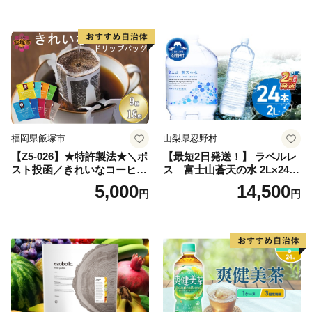
飲料 飲み物 八女 茶 日本茶
深むし茶 深蒸し 訳あり お茶
っぱ tea 八女茶 お手軽 簡単
小分け お土産 お取り寄せ グ
ルメ 福岡 九州 福岡県 国産
日本 ふかむし茶 ふかむし 家
庭用 自宅用 ちゃ りょくちゃ
ふかむしちゃ 急須 甘み 川崎
町 送料無料
福岡県飯塚市
山梨県忍野村
【Z5-026】★特許製法★＼ポ
【最短2日発送！】 ラベルレ
スト投函／きれいなコーヒー
ス 富士山蒼天の水 2L×24本
ドリップバッグ9種セット(18
（4ケース）※離島不可 天然
5,000
14,500
円
円
袋)ゆうパケットでお届け！
水 ミネラルウォーター 水 ペ
ットボトル 2000ml バナジウ
ム天然水 飲料水 軟水 鉱水 国
産 シリカ ミネラル 美容 備蓄
防災 長期保存 富士山 山梨県
忍野村