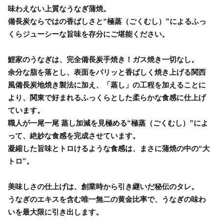
味わえない上質なうなぎ蒲焼。
備長炭ならではの香ばしさと“極蒸（ごくむし）”によるふっ
くらジューシーな旨味を存分にご堪能ください。
鯉家のうなぎは、完全備長炭手焼き！ガス焼き一切なし。
余分な脂を落とし、表面をパリッと香ばしく焼き上げる関西
風備長炭地焼き製法に加え、「蒸し」の工程を加えることに
より、関東で好まれるふっくらとした柔らかな食感に仕上げ
ています。
職人が一尾一尾 蒸し加減を見極める“極蒸（ごくむし）”によ
って、絶妙な食感を完成させています。
凝縮した旨味とトロけるような食感は、まさに蒲焼の中の“大
トロ”。
美味しさの仕上げは、創業時から引き継いだ秘伝のタレ。
うなぎのエキスを含む唯一無二の黄金比率で、うなぎの味わ
いを最大限に引き出します。