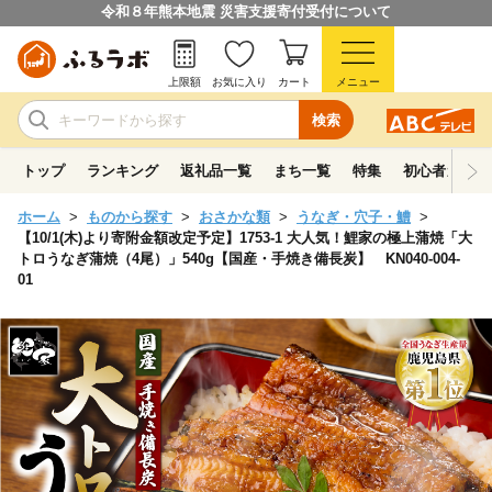
令和８年熊本地震 災害支援寄付受付について
上限額
お気に入り
カート
メニュー
検索
トップ
ランキング
返礼品一覧
まち一覧
特集
初心者ガイド
ホーム
ものから探す
おさかな類
うなぎ・穴子・鱧
【10/1(木)より寄附金額改定予定】1753-1 大人気！鯉家の極上蒲焼「大
トロうなぎ蒲焼（4尾）」540g【国産・手焼き備長炭】 KN040-004-
01