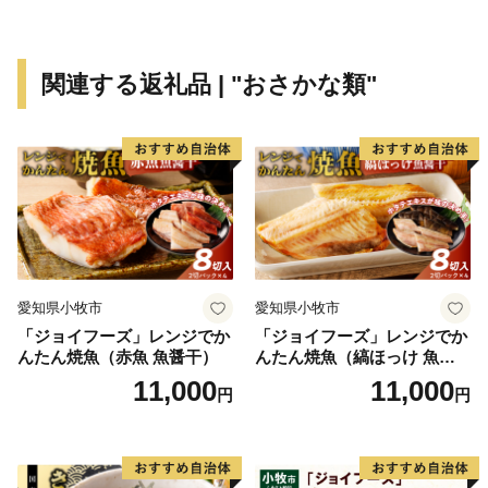
◆お盆期間中の配送について◆
関連する返礼品 | "おさかな類"
お盆の期間中は、返礼品の配送を控えさせていただきま
す。予めご了承ください。
ご不在の期間がある際はお申込み時に『備考欄』へご記
入いただきますようお願いいたします。
▼返礼品の配送をひかえさせていただく期間▼
2026年8月13日（木）～2026年8月16日（日）
愛知県小牧市
愛知県小牧市
「ジョイフーズ」レンジでか
「ジョイフーズ」レンジでか
ご寄附のお申し込みについては、お盆期間中も受付を行
んたん焼魚（赤魚 魚醤干）
んたん焼魚（縞ほっけ 魚醤
っております。
干）
11,000
11,000
円
円
※お盆期間中の配送は控えさせて頂きますが、若干前後
する場合がございますので予めご了承下さい。