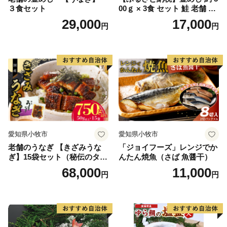
３食セット
00ｇ × 3食 セット 鮭 老舗 急
速冷凍 レンチン 時短 簡単調
29,000
17,000
円
円
理 食品 加工品 海鮮 手作り
ほくほく ご飯 お弁当 おにぎ
り お茶漬け お取り寄せ お取
り寄せグルメ 愛知県 小牧市
送料無料
愛知県小牧市
愛知県小牧市
老舗のうなぎ 【きざみうな
「ジョイフーズ」レンジでか
ぎ】15袋セット（秘伝のタレ
んたん焼魚（さば 魚醤干）
付）
68,000
11,000
円
円