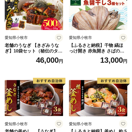
愛知県小牧市
愛知県小牧市
老舗のうなぎ 【きざみうな
【ふるさと納税】干物 縞ほ
ぎ】10袋セット（秘伝のタレ
っけ開き 赤魚開き さばの開
付）
き 魚醤干し 3種 セット 詰め
46,000
13,000
円
円
合わせ 魚 おかず 肉厚 おいし
い さば 赤魚 縞ホッケ ジョイ
フーズ 魚貝類 お取り寄せ お
取り寄せグルメ 魚醤 ナンプ
ラー 愛知県 小牧市 冷凍 送料
無料
愛知県小牧市
愛知県小牧市
老舗の釜めし 【うなぎ】
【ふるさと納税】釜めし 約 5