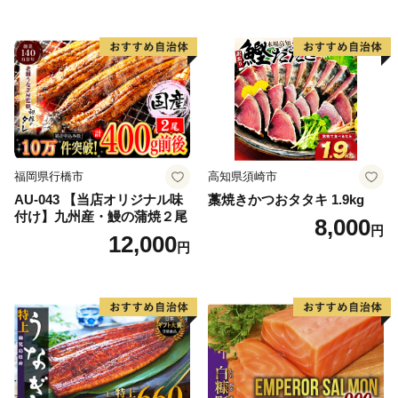
人気 人気 おすすめ 訳あり ）
福岡県行橋市
高知県須崎市
AU-043 【当店オリジナル味
藁焼きかつおタタキ 1.9kg
付け】九州産・鰻の蒲焼２尾
8,000
円
12,000
円