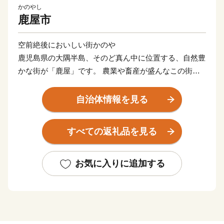
かのやし
鹿屋市
空前絶後においしい街かのや
鹿児島県の大隅半島、そのど真ん中に位置する、自然豊
かな街が「鹿屋」です。 農業や畜産が盛んなこの街
は、日本一の和牛、生産量日本一の鹿児島うなぎなど、
「おいしい」ふるさと納税の返礼品があります。 ま
自治体情報を見る
た、その暮らしやすさから、人口10万人以上の街で合計
特殊出生率１位、学校や病院も充実しているなど、暮ら
すべての返礼品を見る
す場所としても、おいしい街です。 そんな豊かな自然
のなかで、ゆっくり、じっくり育てられた、黒毛和牛や
黒豚を中心とした農畜産物をお礼の特産品として提供い
お気に入りに追加する
たします。
___________________________________________________