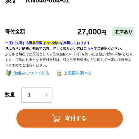
炭】 KN040-004-01
27,000
寄付金額
在庫あり
円
一度に決済する
返礼品数は３つ以内
を推奨しております。
🔰ふるさと納税が初めての方、詳しく知りたい方は
こちら
でご確認ください。
ふるさと納税では原則として自己負担額の2,000円を除いた全額が控除の対象となり
ます。控除の対象となる寄付金額は、収入や家族構成などに応じて一定の上限があ
りますのでご注意ください。
仕組みについて知る
上限額を調べる
数量
寄付する