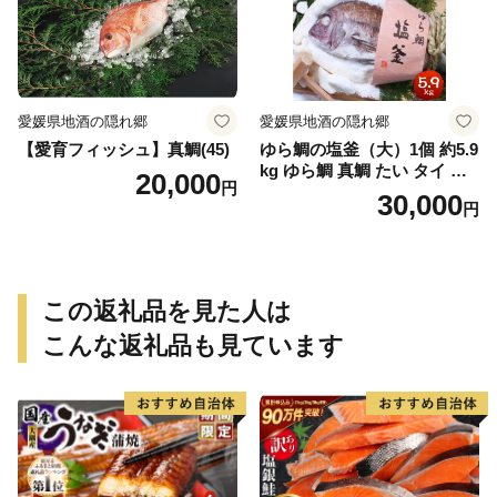
愛媛県地酒の隠れ郷
愛媛県地酒の隠れ郷
【愛育フィッシュ】真鯛(45)
ゆら鯛の塩釜（大）1個 約5.9
kg ゆら鯛 真鯛 たい タイ 鯛
20,000
円
塩釜焼き 塩釜 魚 魚介類 海鮮
30,000
円
祝い事 お祝い ハレの日 食品
冷蔵 宝水産 国産 由良半島 愛
媛県【えひめの町（超）推
し！（愛南町）】(295)
この返礼品を見た人は
こんな返礼品も見ています