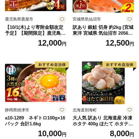
鹿児島県鹿屋市
宮城県気仙沼市
【10/1(木)より寄附金額改定
訳あり 銀鮭 切身 約2kg [宮城
予定】【期間限定】鹿児島県
東洋 宮城県 気仙沼市 205649
大隅産うなぎ蒲焼4尾（400
91] 鮭 魚介類 海鮮 訳アリ 規
12,000
12,500
円
円
g） KN007-023
格外 不揃い さけ サケ 鮭切身
シャケ 切り身 冷凍 家庭用 お
かず 弁当 支援 サーモン 銀鮭
切り身 魚 わけあり
静岡県焼津市
北海道別海町
a10-1289 ネギトロ100g×16
大人気 訳あり 北海道産 冷凍
パック 合計1.6kg
ホタテ 400g ほたて ホタテ
帆立 貝柱 海鮮 魚介類 刺身
10,000
8,000
円
円
大粒 天然 海鮮 ランキング 大