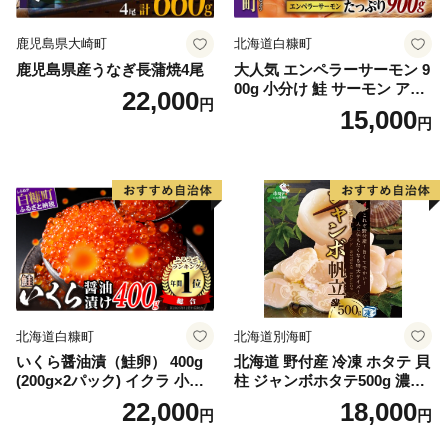
鹿児島県大崎町
北海道白糠町
鹿児島県産うなぎ長蒲焼4尾
大人気 エンペラーサーモン 9
00g 小分け 鮭 サーモン アト
22,000
円
ランティックサーモン 水産
15,000
円
庁長官賞 受賞 さけ シャケ し
ゃけ sake カルパッチョ ソテ
ー レアステーキ 人気 高級 大
満足 美味しい 贈答 生食用 刺
身 お刺身 刺し身 魚介類 海鮮
冷凍 厚切り 薄切り ふるさと
納税 ふるさとチョイス チョ
イス 北海道 白糠町
北海道白糠町
北海道別海町
いくら醤油漬（鮭卵） 400g
北海道 野付産 冷凍 ホタテ 貝
(200g×2パック) イクラ 小分
柱 ジャンボホタテ500g 濃厚
け いくら醤油漬 鮭いくら い
な旨味と甘み （ほたて ホタ
22,000
18,000
円
円
くら醤油漬け 鮭 鮭卵 ikura
テ 帆立 貝柱 ホタテ貝柱 大玉
醤油いくら 冷凍いくら いく
大粒 北海道 別海 野付 ふるさ