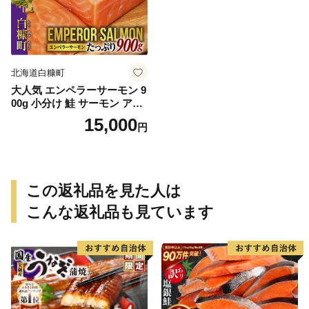
北海道白糠町
大人気 エンペラーサーモン 9
00g 小分け 鮭 サーモン アト
ランティックサーモン 水産
15,000
円
庁長官賞 受賞 さけ シャケ し
ゃけ sake カルパッチョ ソテ
ー レアステーキ 人気 高級 大
満足 美味しい 贈答 生食用 刺
身 お刺身 刺し身 魚介類 海鮮
この返礼品を見た人は
冷凍 厚切り 薄切り ふるさと
納税 ふるさとチョイス チョ
こんな返礼品も見ています
イス 北海道 白糠町