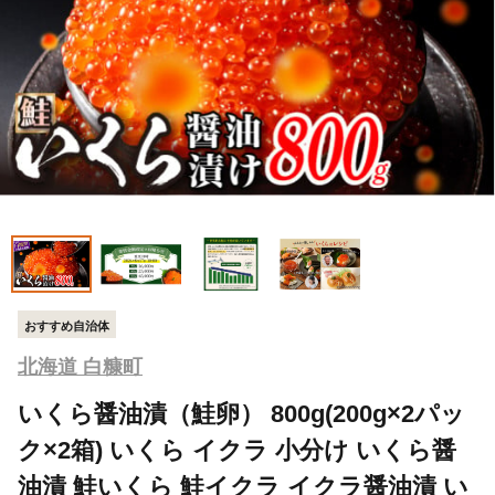
おすすめ自治体
北海道 白糠町
いくら醤油漬（鮭卵） 800g(200g×2パッ
ク×2箱) いくら イクラ 小分け いくら醤
油漬 鮭いくら 鮭イクラ イクラ醤油漬 い