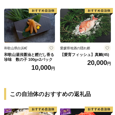
フーズ 魚貝類 お取り寄せ お
取り寄せグルメ 魚醤 ナンプ
ラー 愛知県 小牧市 冷凍 送料
無料
和歌山県白浜町
愛媛県地酒の隠れ郷
和歌山湯浅醤油と鰹だし香る
【愛育フィッシュ】真鯛(45)
珍味 数の子 100g×2パック
20,000
円
10,000
円
この自治体のおすすめの返礼品