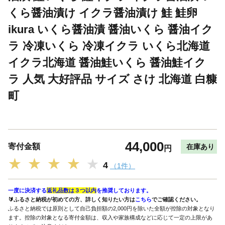
くら醤油漬け イクラ醤油漬け 鮭 鮭卵
ikura いくら醤油漬 醤油いくら 醤油イク
ラ 冷凍いくら 冷凍イクラ いくら北海道
イクラ北海道 醤油鮭いくら 醤油鮭イク
ラ 人気 大好評品 サイズ さけ 北海道 白糠
町
44,000
寄付金額
在庫あり
円
★
★
★
★
★
4
（1件）
一度に決済する
返礼品数は３つ以内
を推奨しております。
🔰ふるさと納税が初めての方、詳しく知りたい方は
こちら
でご確認ください。
ふるさと納税では原則として自己負担額の2,000円を除いた全額が控除の対象となり
ます。控除の対象となる寄付金額は、収入や家族構成などに応じて一定の上限があ