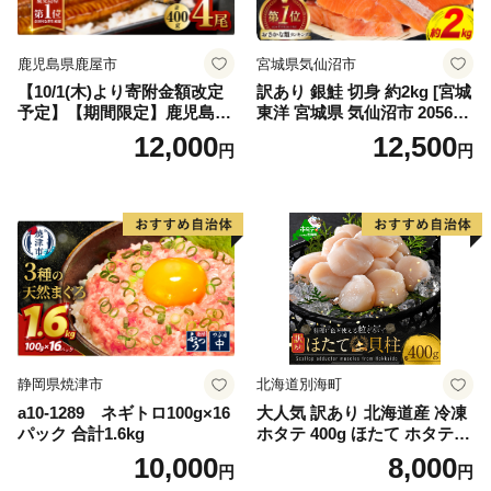
鹿児島県鹿屋市
宮城県気仙沼市
【10/1(木)より寄附金額改定
訳あり 銀鮭 切身 約2kg [宮城
予定】【期間限定】鹿児島県
東洋 宮城県 気仙沼市 205649
大隅産うなぎ蒲焼4尾（400
91] 鮭 魚介類 海鮮 訳アリ 規
12,000
12,500
円
円
g） KN007-023
格外 不揃い さけ サケ 鮭切身
シャケ 切り身 冷凍 家庭用 お
かず 弁当 支援 サーモン 銀鮭
切り身 魚 わけあり
静岡県焼津市
北海道別海町
a10-1289 ネギトロ100g×16
大人気 訳あり 北海道産 冷凍
パック 合計1.6kg
ホタテ 400g ほたて ホタテ
帆立 貝柱 海鮮 魚介類 刺身
10,000
8,000
円
円
大粒 天然 海鮮 ランキング 大