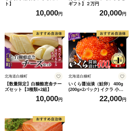
ト】
ギフト】２万円
10,000
20,000
円
円
北海道白糠町
北海道白糠町
【数量限定】白糠酪恵舎チー
いくら醤油漬（鮭卵） 400g
ズセット【3種類×2組】
(200g×2パック) イクラ 小分
け いくら醤油漬 鮭いくら い
10,000
22,000
円
円
くら醤油漬け 鮭 鮭卵 ikura
醤油いくら 冷凍いくら いく
ら北海道 醤油鮭いくら 人気
大好評品 北海道 白糠町