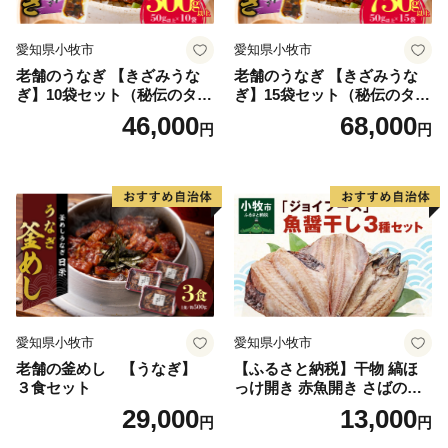
愛知県小牧市
愛知県小牧市
老舗のうなぎ 【きざみうな
老舗のうなぎ 【きざみうな
ぎ】10袋セット（秘伝のタレ
ぎ】15袋セット（秘伝のタレ
付）
付）
46,000
68,000
円
円
愛知県小牧市
愛知県小牧市
老舗の釜めし 【うなぎ】
【ふるさと納税】干物 縞ほ
３食セット
っけ開き 赤魚開き さばの開
き 魚醤干し 3種 セット 詰め
29,000
13,000
円
円
合わせ 魚 おかず 肉厚 おいし
い さば 赤魚 縞ホッケ ジョイ