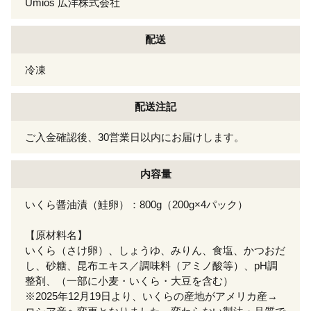
Umios 広洋株式会社
配送
冷凍
配送注記
ご入金確認後、30営業日以内にお届けします。
内容量
いくら醤油漬（鮭卵）：800g（200g×4パック）
【原材料名】
いくら（さけ卵）、しょうゆ、みりん、食塩、かつおだ
し、砂糖、昆布エキス／調味料（アミノ酸等）、pH調
整剤、（一部に小麦・いくら・大豆を含む）
※2025年12月19日より、いくらの産地がアメリカ産→