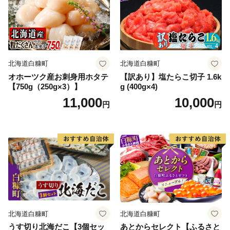
北海道白糠町
北海道白糠町
オホーツク産お刺身用ホタテ
【訳あり】塩たらこ切子 1.6k
【750g（250g×3）】
g (400g×4)
11,000
10,000
円
円
北海道白糠町
北海道白糠町
うす切り北海だこ【3個セッ
あとからセレクト【ふるさと