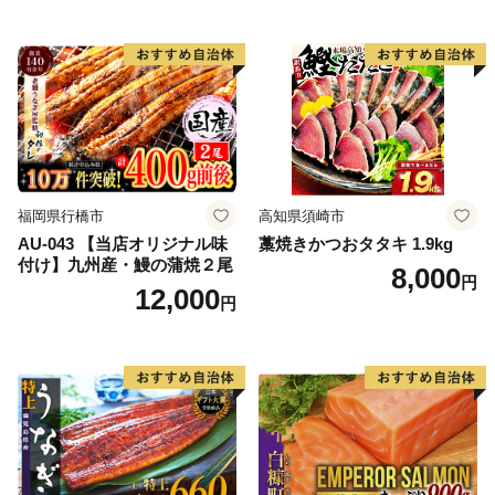
人気 人気 おすすめ 訳あり ）
福岡県行橋市
高知県須崎市
AU-043 【当店オリジナル味
藁焼きかつおタタキ 1.9kg
付け】九州産・鰻の蒲焼２尾
8,000
円
12,000
円