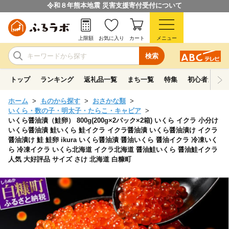
令和８年熊本地震 災害支援寄付受付について
上限額
お気に入り
カート
メニュー
検索
トップ
ランキング
返礼品一覧
まち一覧
特集
初心者ガイド
ホーム
ものから探す
おさかな類
いくら・数の子・明太子・たらこ・キャビア
いくら醤油漬（鮭卵） 800g(200g×2パック×2箱) いくら イクラ 小分け
いくら醤油漬 鮭いくら 鮭イクラ イクラ醤油漬 いくら醤油漬け イクラ
醤油漬け 鮭 鮭卵 ikura いくら醤油漬 醤油いくら 醤油イクラ 冷凍いく
ら 冷凍イクラ いくら北海道 イクラ北海道 醤油鮭いくら 醤油鮭イクラ
人気 大好評品 サイズ さけ 北海道 白糠町