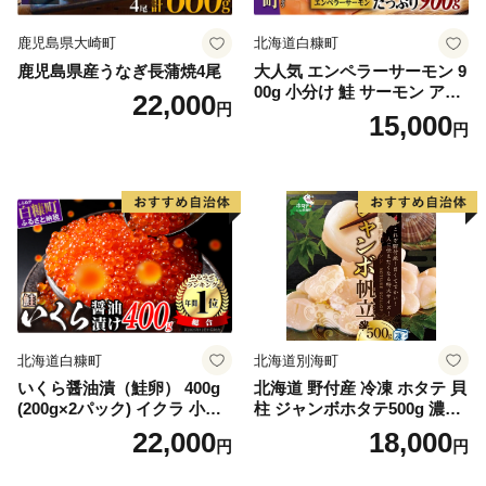
鹿児島県大崎町
北海道白糠町
鹿児島県産うなぎ長蒲焼4尾
大人気 エンペラーサーモン 9
00g 小分け 鮭 サーモン アト
22,000
円
ランティックサーモン 水産
15,000
円
庁長官賞 受賞 さけ シャケ し
ゃけ sake カルパッチョ ソテ
ー レアステーキ 人気 高級 大
満足 美味しい 贈答 生食用 刺
身 お刺身 刺し身 魚介類 海鮮
冷凍 厚切り 薄切り ふるさと
納税 ふるさとチョイス チョ
イス 北海道 白糠町
北海道白糠町
北海道別海町
いくら醤油漬（鮭卵） 400g
北海道 野付産 冷凍 ホタテ 貝
(200g×2パック) イクラ 小分
柱 ジャンボホタテ500g 濃厚
け いくら醤油漬 鮭いくら い
な旨味と甘み （ほたて ホタ
22,000
18,000
円
円
くら醤油漬け 鮭 鮭卵 ikura
テ 帆立 貝柱 ホタテ貝柱 大玉
醤油いくら 冷凍いくら いく
大粒 北海道 別海 野付 ふるさ