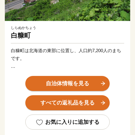
しらぬかちょう
白糠町
白糠町は北海道の東部に位置し、人口約7,200人のまち
です。
本町は太平洋沖の暖流と寒流が交わる絶好の漁場にあ
り、１年を通じて様々な海産物が獲れるもので、特にし
自治体情報を見る
しゃもや毛がに、柳だこ、鮭、つぶ貝は築地市場を始め
とし全国から引き合いがあります。
すべての返礼品を見る
恵まれた漁場にある本町は水産物だけでも十分すぎるく
らいですが、山に目を向けると、また様々なものがあり
ます。
お気に入りに追加する
しそを使った焼酎と言えば今や全国区の『しそ焼酎鍛高