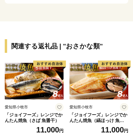
譚』のしそをはじめ、イタリアンチーズや羊肉、ヨーロ
ッパでは特別な日の高級食材として愛されている鹿肉。
このように本町は、海を見ても山を見ても豊富な食材に
あふれています。
「寄附金の使いみち」についてご意向に沿うようでした
関連する返礼品 | "おさかな類"
ら、ふるさと納税を通じまして本町のまちづくりを応援
していただき、「ふるさと白糠」の魅力をさらに知って
いただければ幸いに存じます。
愛知県小牧市
愛知県小牧市
「ジョイフーズ」レンジでか
「ジョイフーズ」レンジでか
んたん焼魚（さば 魚醤干）
んたん焼魚（縞ほっけ 魚醤
干）
11,000
11,000
円
円